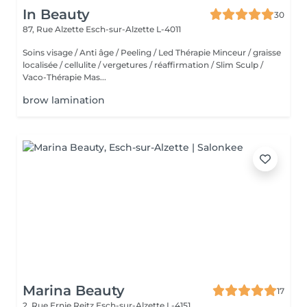
In Beauty
30
87, Rue Alzette
Esch-sur-Alzette L-4011
Soins visage / Anti âge / Peeling / Led Thérapie Minceur / graisse
localisée / cellulite / vergetures / réaffirmation / Slim Sculp /
Vaco-Thérapie Mas...
brow lamination
Marina Beauty
17
2, Rue Ernie Reitz
Esch-sur-Alzette L-4151