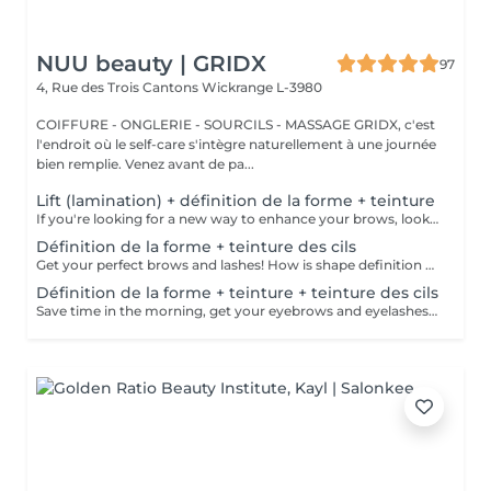
NUU beauty | GRIDX
97
4, Rue des Trois Cantons
Wickrange L-3980
COIFFURE - ONGLERIE - SOURCILS - MASSAGE GRIDX, c'est
l'endroit où le self-care s'intègre naturellement à une journée
bien remplie. Venez avant de pa...
Lift (lamination) + définition de la forme + teinture
If you're looking for a new way to enhance your brows, look no further than brow lift! During the process, the specialist covers the hairs with special compositions for long-term styling and fixation. Eyebrow lamination is accompanied by coloring. As a result, the eyebrows become bright, neat and well-groomed, and the desired shape remains unchanged for a long time. How is the brow lift done? - consultation (to discuss perfect form and colour) - preparation (brows are washed and marked) - brow style is applied to the brows - brow set is applied the brows - tweezing (excess hair are with tweezers) - tinting (paint or henna is applied) - products are removed from the brows - antiseptic and cream are applied - brows are brushed into their desired position Age restrictions: recommended to do from 16 years. Post procedure recommendations: do not wash brows, do not go to sauna, do not put on makeup for 24 hours. Frequency: once in 6-8 weeks.
Définition de la forme + teinture des cils
Get your perfect brows and lashes! How is shape definition + lash tinting done? - consultation is performed - brows are washed - excess hair is removed with wax - excess hair is removed with tweezers - brows are styled - lashes are washed - patches are applied - tinting is performed - patches are removed Age restrictions: recommended to do from 12 years. Post procedure recommendations: do not put makeup on the skin near the brows 4 hours after the procedure. Frequency: once in 3-4 weeks.
Définition de la forme + teinture + teinture des cils
Save time in the morning, get your eyebrows and eyelashes done! How is the shape definition + tinting + lash tinting done? - consultation is performed - brows are washed - excess hair is removed with wax - excess hair is removed with tweezers - tinting is performed - excess paint is removed - lashes are washed - patches are applied - tinting is performed - patches are removed Age restrictions: recommended age from 14 years. Post procedure recommendations: do not wash brows and lashes, do not put on makeup for 12 hours. Frequency: once in 3-4 weeks.