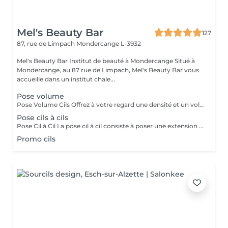
Mel's Beauty Bar
127
87, rue de Limpach
Mondercange L-3932
Mel's Beauty Bar Institut de beauté à Mondercange Situé à
Mondercange, au 87 rue de Limpach, Mel's Beauty Bar vous
accueille dans un institut chale...
Pose volume
Pose Volume Cils Offrez à votre regard une densité et un volume exceptionnels avec notre pose de cils volume. Cette technique consiste à poser plusieurs extensions de cils très légères sur chaque cil naturel, créant ainsi un effet plus fourni et spectaculaire. Idéale pour celles qui recherchent un regard intense et dramatique tout en conservant un aspect naturel et élégant. Le volume est personnalisable selon vos préférences, pour un résultat parfaitement adapté à vos yeux.
Pose cils à cils
Pose Cil à Cil La pose cil à cil consiste à poser une extension de cil sur chaque cil naturel, créant ainsi un effet allongeant et discret. Cette méthode donne un résultat naturel et élégant, parfait pour celles qui souhaitent intensifier leur regard sans effet trop chargé. Idéale pour un look raffiné et une tenue longue durée.
Promo cils