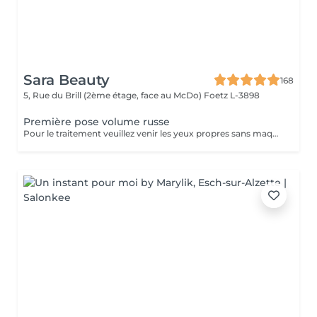
Sara Beauty
168
5, Rue du Brill (2ème étage, face au McDo)
Foetz L-3898
Première pose volume russe
Pour le traitement veuillez venir les yeux propres sans maquillage. Si vous avez déjà des extensions de cils choisissez d'abord l'option "Dépose des cils" puis "Première pose". Il est possible que vous soyez allergique à la colle, et les esthéticiennes ne peuvent pas savoir à l'avance s'il y a une allergie avant qu'elle ne se manifeste. Les réactions allergiques surviennent généralement après 3 ou 4 heures et peuvent inclure des picotements, des démangeaisons et un possible gonflement des yeux. Si des rougeurs apparaissent après le traitement, vous pourriez simplement être sensible à la colle, mais ce n'est pas nécessairement une allergie. Attendez un jour, si la situation ne s'améliore pas, il pourrait s'agir d'une allergie à la colle, et il est alors recommandé de retirer les cils. Il est important de noter que l'esthéticienne n'est pas responsable de l'allergie, et le retrait des cils peut résoudre le problème.