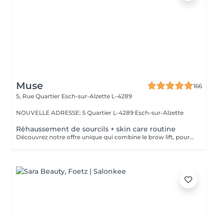
Muse
166
5, Rue Quartier
Esch-sur-Alzette L-4289
NOUVELLE ADRESSE: 5 Quartier L-4289 Esch-sur-Alzette
Réhaussement de sourcils + skin care routine
Découvrez notre offre unique qui combine le brow lift, pour des sourcils magnifiquement liftés, et notre routine de soins de la peau personnalisée. Pendant que vous profitez de l'effet transformateur du brow lift sur vos sourcils, notre équipe prendra soin de votre visage en effectuant un double nettoyage, une exfoliation douce, une infusion de sérum nourrissant et l'application d'un masque facial sur mesure. Vous bénéficiez ainsi d'une expérience complète de beauté et de détente, avec des sourcils parfaitement sculptés et une peau éclatante.