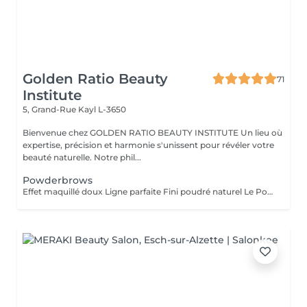
Golden Ratio Beauty
71
Institute
5, Grand-Rue
Kayl L-3650
Bienvenue chez GOLDEN RATIO BEAUTY INSTITUTE Un lieu où
expertise, précision et harmonie s'unissent pour révéler votre
beauté naturelle. Notre phil...
Powderbrows
Effet maquillé doux Ligne parfaite Fini poudré naturel Le Powder Brows, aussi appelé « technique d'ombrage » ou shading full, est une méthode de maquillage semi-permanent qui crée un effet de sourcils maquillés au crayon ou à la poudre, tout en restant subtil et aérien. Contrairement au microblading (effet poil à poil), cette technique utilise une pigmentation en dégradé, plus dense vers la queue du sourcil et plus légère à la tête, pour un résultat fondu, structuré et sans démarcation. Idéal pour : les peaux grasses ou matures (où le microblading tient moins bien), celles qui aiment un effet maquillé sans effort, redonner de la densité à des sourcils trop épilés ou décolorés. Résultat : des sourcils nets, symétriques, doux et élégants sans maquillage, tous les jours. Tenue : 1 à 2 ans selon le type de peau et les soins apportés.