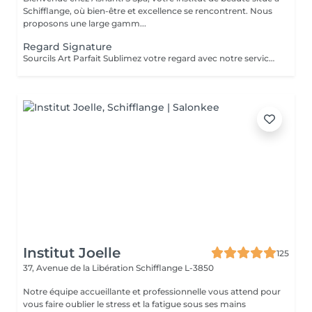
Schifflange, où bien-être et excellence se rencontrent. Nous
proposons une large gamm...
Regard Signature
Sourcils Art Parfait Sublimez votre regard avec notre service Art Parfait : une approche précise et personnalisée pour des sourcils parfaitement dessinés et harmonieux. Chaque prestation comprend : Mise en forme des sourcils selon la morphologie du visage Épilation douce pour un contour net et naturel Stylisme du sourcil pour un effet équilibré et élégant Possibilité de teinture pour intensifier la couleur et structurer le regard Résultat : un regard sublimé, des sourcils parfaitement dessinés et un effet naturel et durable
Institut Joelle
125
37, Avenue de la Libération
Schifflange L-3850
Notre équipe accueillante et professionnelle vous attend pour
vous faire oublier le stress et la fatigue sous ses mains