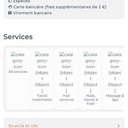
💶 Espèces 

💳 Carte bancaire (frais supplémentaires de 2 €) 

🏦 Virement bancaire  

Merci de prévoir le mode de paiement adapté à 
votre rendez-vous.

Services
Stationnement : 

Le stationnement dans notre rue est réglementé 
avec disque de stationnement. 

All services
Merci de penser à le placer sur votre pare-brise lors 
de votre venue.
Facial
Hair
Nails,
Massage &
treatments
removal
Hands &
Spa
Feet
Sourcils et cils