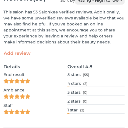
Sort by
Rating - High to low
This salon has 53 Salonkee verified reviews. Additionally,
we have some unverified reviews available below that you
may also find helpful. If you've booked an online
appointment at this salon, we encourage you to share
your experience by leaving a review and help others
make informed decisions about their beauty needs.
Add review
Details
Overall
4.8
End result
5
stars
(55)
4
stars
(2)
Ambiance
3
stars
(0)
2
stars
(0)
Staff
1
star
(2)