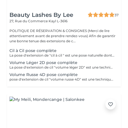
Beauty Lashes By Lee
37
27, Rue du Commerce
Kayl L-3616
POLITIQUE DE RÉSERVATION & CONSIGNES (Merci de lire
attentivement avant de prendre rendez-vous) Afin de garantir
une bonne tenue des extensions de c...
Cil à Cil pose complète
La pose d'extension de "cil à cil " est une pose naturelle dont la technique consiste à poser 1 extension de cil sur chaque cils naturels.
Volume Léger 2D pose complète
La pose d'extension de cil "volume léger 2D" est une technique qui consiste à poser un bouquet de plusieurs extension de cils (2 cils) sur un cil naturel. Cela permet de créer plus de volume et d'intensité sur le regard
Volume Russe 4D pose complète
pose d'extension de cil "volume russe 4D" est une technique qui consiste à poser un bouquet de plusieurs extension de cils (4 cils) sur un cil naturel. Cela permet de créer plus de volume et d'intensité sur le regard