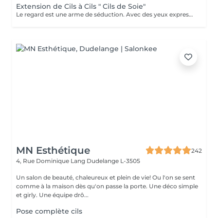
Extension de Cils à Cils " Cils de Soie"
Le regard est une arme de séduction. Avec des yeux expressifs, quelques minutes suffisent à séduire, fasciner, envouter celui ou celle qui les croise. L'extension de cils est la toute dernière tendance beauté pour mettre votre regard en valeur. Cette méthode est la solution qui permet d'intensifier et de rendre les yeux plus attractifs, en allongeant, courbant et volumisant votre frange naturelle. Fini l'application contraignante de mascara au quotidien ou des franges de faux cils pour avoir un regard captivant ! Cette prestation consiste à coller des cils en soie sur les cils naturels, afin d'augmenter le volume et la longueur des cils. Sans contact avec l'épiderme et totalement indolore, les extensions de cils restent collées sur le cil naturel, jusqu'à ce que celui-ci tombe quand il est en fin de cycle de vie. Nous vous conseillerons au mieux pour le succès de la pose en fonction de vos propres cils et du résultat souhaité, sophistiqué ou naturel. Un bon entretien à la maison garantit également une meilleure tenue des extensions !
MN Esthétique
242
4, Rue Dominique Lang
Dudelange L-3505
Un salon de beauté, chaleureux et plein de vie! Ou l'on se sent
comme à la maison dès qu'on passe la porte. Une déco simple
et girly. Une équipe drô...
Pose complète cils