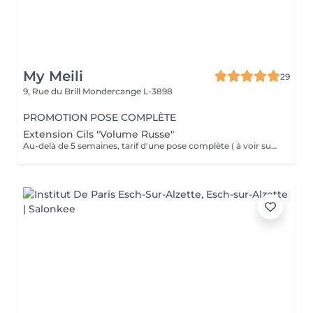
My Meili
29
9, Rue du Brill
Mondercange L-3898
PROMOTION POSE COMPLÈTE
Extension Cils "Volume Russe"
Au-delà de 5 semaines, tarif d'une pose complète ( à voir sur place ) . IMPORTANT : Dans le cas où la pose initiale ou remplissage précédente était effectuée par un autre prestataire du service, la pose chez My meili sera facturée comme une pose complète + la dépose. Annulation 48h avant la date du rendez-vous merci .