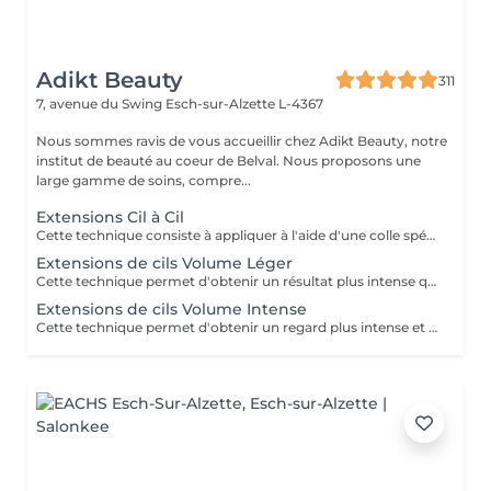
Adikt Beauty
311
7, avenue du Swing
Esch-sur-Alzette L-4367
Nous sommes ravis de vous accueillir chez Adikt Beauty, notre
institut de beauté au coeur de Belval. Nous proposons une
large gamme de soins, compre...
Extensions Cil à Cil
Cette technique consiste à appliquer à l'aide d'une colle spécifique une extension de cil sur chacun des cils naturels, donnant un effet plus naturel. Une dépose de cils devra être effectuée si votre dernière pose d'extensions de cils a été réalisée dans un institut extérieur. Sélectionnez la dépose de cils puis la pose d'extensions de cils de votre choix. A savoir pour la pose d'extensions de cils : chaque pose d'extensions de cils est différente, cela dépend du nombre de cils naturels et de la longueur de ceux-ci. La longueur et la courbure des extensions de cils peuvent varier selon la demande. Le remplissage devra être fait au bout de 2 ou 3 semaines selon la tenue des cils qui dépend du cycle naturel des cils ainsi que de leur santé. Une carte bancaire est requise pour ce service mais ne sera débitée qu'en cas de non-présentation sans préavis. Aucun frais ne sera appliqué si vous annulez votre rendez-vous par téléphone ou par vous-même en ligne.
Extensions de cils Volume Léger
Cette technique permet d'obtenir un résultat plus intense que le cil a cil et moins fourni que le volume russe. Une dépose de cils devra être effectuée si votre dernière pose d'extensions de cils a été réalisée dans un institut extérieur. Sélectionnez la dépose de cils puis la pose d'extensions de cils. A savoir pour la pose d'extensions de cils : chaque pose d'extensions de cils est différente, cela dépend du nombre de cils naturels et de la longueur de ceux-ci. La longueur et la courbure des extensions de cils peuvent varier selon la demande. Le remplissage devra être fait au bout de 2 ou 3 semaines selon la tenue des cils qui dépend du cycle naturel des cils ainsi que de leur santé. Une carte bancaire est requise pour ce service mais ne sera débitée qu'en cas de non-présentation sans préavis. Aucun frais ne sera appliqué si vous annulez votre rendez-vous par téléphone ou par vous-même en ligne.
Extensions de cils Volume Intense
Cette technique permet d'obtenir un regard plus intense et dense grâce aux extensions de cils qui sont déposées sur les cils naturels en bouquets. Une dépose de cils devra être effectuée si votre dernière pose d'extensions de cils a été réalisée dans un institut extérieur. Sélectionnez la dépose de cils puis la pose d'extensions de cils de votre choix. Accessible à partir de 18 ans. A savoir pour la pose d'extensions de cils : chaque pose d'extensions de cils est différente, cela dépend du nombre de cils naturels et de la longueur de ceux-ci. La longueur et la courbure des extensions de cils peuvent varier selon la demande. Le remplissage devra être fait au bout de 2 ou 3 semaines selon la tenue des cils qui dépend du cycle naturel des cils ainsi que de leur santé. Une carte bancaire est requise pour ce service mais ne sera débitée qu'en cas de non-présentation sans préavis. Aucun frais ne sera appliqué si vous annulez votre rendez-vous par téléphone ou par vous-même en ligne.