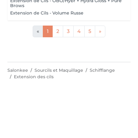
Extension de Cils - OBO/Hybr + Hydra Gloss + Pure
Brows
Extension de Cils - Volume Russe
«
1
2
3
4
5
»
Salonkee
Sourcils et Maquillage
Schifflange
Extension des cils