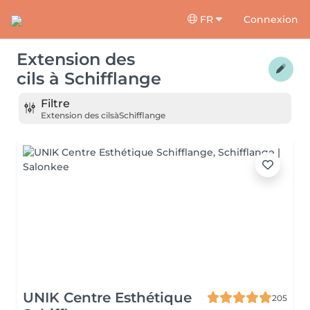
FR
Connexion
Extension des
cils
à
Schifflange
Filtre
Extension des cils
à
Schifflange
UNIK Centre Esthétique
205