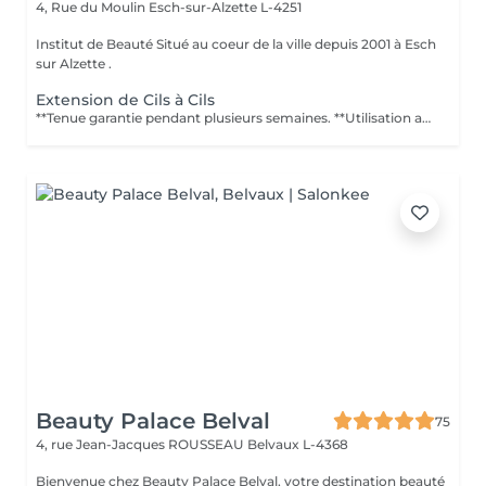
4, Rue du Moulin
Esch-sur-Alzette L-4251
Institut de Beauté Situé au coeur de la ville depuis 2001 à Esch
sur Alzette .
Extension de Cils à Cils
**Tenue garantie pendant plusieurs semaines. **Utilisation au quotidien ou pour des occasions spéciales **Résistantes à leau. **Nombreuses variétés et épaisseurs. **Soin Relaxant de 120 minutes pour la pose complète et 45 à 60 minutes pour les entretiens. Puis-je me maquiller avant ? Il est préférable pour ladhérence de la colle sur le cil naturel déviter dêtre maquillée avant la séance. Puis-je me maquiller après ? Il est déconseillé de se maquiller dans les 24 h. Le mascara nest plus nécessaire. Est-ce douloureux ? Non, la séance est relaxante. Dois-je éviter leau ? Durant 48 h suivant la séance, il faut éviter leau, mais lextension cil à cil permet de se baigner et dêtre en contact avec leau. Combien de temps dure lextension ? Autant de temps que vous le voulez, pour peu que vous fassiez les retouches. Cependant, le cycle de vie dun cil est de 60 à 90 jours environ, vous pouvez entretenir des retouches durant cette période. Y a-t-il un risque dallergie ? Dès linstant où il y a un rajout, vous pouvez être sensible ou allergique à un produit utilisé. Par conséquent, il est préférable de nous indiquer les éventuelles allergies que vous rencontrez. Contre-indications : Personnes souffrant de dermatite Chirurgie aux yeux depuis moins de 3 mois (laser, glaucome, cataracte) Conjonctivite Chimiothérapie (cils en cours de repousse) Alopécie
Beauty Palace Belval
75
4, rue Jean-Jacques ROUSSEAU
Belvaux L-4368
Bienvenue chez Beauty Palace Belval, votre destination beauté