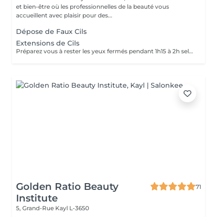
et bien-être où les professionnelles de la beauté vous
accueillent avec plaisir pour des...
Dépose de Faux Cils
Extensions de Cils
Préparez vous à rester les yeux fermés pendant 1h15 à 2h selon la technique choisie. La pose d'extensions de cils nécessite des soins après la prestation pour assurer la bonne tenue et préserver la santé des cils naturels. Les 24-48 heures sont cruciales pour la tenue des extensions. Voici quelques recommandations essentielles: -Evitez l'eau, la vapeur, l'humidité et la chaleur excessive (pas de douche chaude, sauna, hammam, piscine) -Ne touchez pas, ne frottez pas vos cils pour éviter de fragiliser la colle -Ne dormez pas le visage contre l'oreiller pour ne pas écraser les cils -Ne mettez pas de mascara sur les extensions (surtout waterproof) -Evitez les produits gras ou huileux qui pourraient dissoudre la colle -Brossez délicatement vos cils avec une brosse propre tous les matins pour les démêler -Ne courbez pas vos cils avec un recourbe-cils mécanique -Utilisez un démaquillant sans huile et un coton-tige ou un applicateur en mousse pour nettoyer les yeux sans abîmer la pose -Utilisez un shampoing pour les cils 2 à 3 fois par semaine, voir quotidiennement si vous avez une peau grasse ou utilisez du maquillage Faites des retouches toutes les 2 à 3 semaines pour conserver un effet optimal. En suivant ces recommandations vos extensions dureront entre 3 et 5 semaines avec un effet naturel et élégant.
Golden Ratio Beauty
71
Institute
5, Grand-Rue
Kayl L-3650