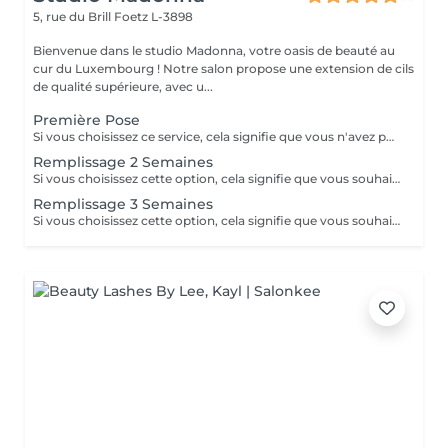
5, rue du Brill
Foetz L-3898
Bienvenue dans le studio Madonna, votre oasis de beauté au
cur du Luxembourg ! Notre salon propose une extension de cils
de qualité supérieure, avec u...
Première Pose
Si vous choisissez ce service, cela signifie que vous n'avez pas d'extensions de cils et que vous n'avez pas fait de lash lift au cours du dernier mois. Veuillez venir sans mascara.
Remplissage 2 Semaines
Si vous choisissez cette option, cela signifie que vous souhaitez uniquement un remplissage, que vous avez déjà des extensions de cils faites dans notre salon, que vous voulez le même type d'extensions, et que vous n'avez pas appliqué de mascara.
Remplissage 3 Semaines
Si vous choisissez cette option, cela signifie que vous souhaitez uniquement un remplissage, que vous avez déjà des extensions de cils faites dans notre salon, que vous voulez le même type d'extensions, et que vous n'avez pas appliqué de mascara.