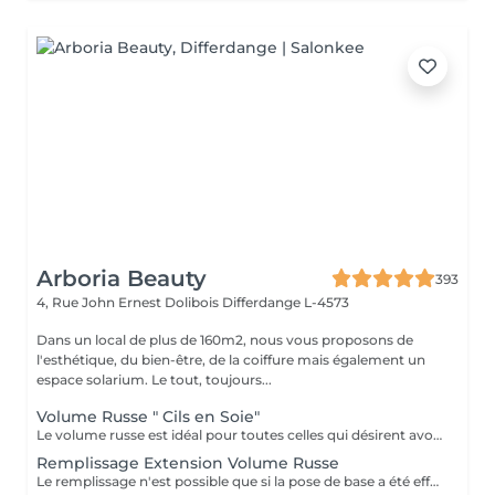
Arboria Beauty
393
4, Rue John Ernest Dolibois
Differdange L-4573
Dans un local de plus de 160m2, nous vous proposons de
l'esthétique, du bien-être, de la coiffure mais également un
espace solarium. Le tout, toujours...
Volume Russe " Cils en Soie"
Le volume russe est idéal pour toutes celles qui désirent avoir un regard dessiné et des cils volumineux. De plus, pour celles qui utilisent du mascara quotidiennement, cette pose d'extensions leur fera gagner beaucoup de temps le matin au réveil avec un regard ouvert dès les premières heures. Sur le long terme, les extensions de cils ajoutées à l'utilisation des produits permettant de nourrir et de prendre soin des cils contribueront ensemble à préserver et rendre les cils naturels encore plus beaux et plus forts. L'autre avantage de la technique du volume russe c'est qu'elle permet d'éviter l'effet « yeux de panda » causé par l'écoulement du mascara dans diverses situations : temps humide, yeux larmoyants, visage transpirant, piscine, sauna
Remplissage Extension Volume Russe
Le remplissage n'est possible que si la pose de base a été effectué dans notre institut Lors de votre 1ere pose, un protocole d'entretien de vos cils vous a été proposé et expliqué. Si l'état de vos cils ne rend pas possible le remplissage dû au non respect de notre protocole, nous nous réservons le droit de ne pas effectuer le remplissage et de vous proposer une nouvelle pose complète. Cela dans le but d'assurer notre qualité de résultat.