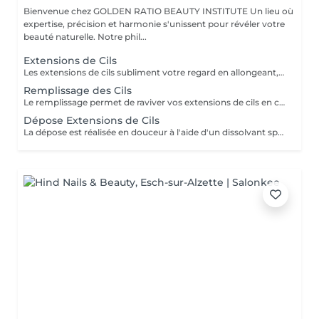
Bienvenue chez GOLDEN RATIO BEAUTY INSTITUTE Un lieu où
expertise, précision et harmonie s'unissent pour révéler votre
beauté naturelle. Notre phil...
Extensions de Cils
Les extensions de cils subliment votre regard en allongeant, densifiant et recourbant vos cils un à un. Chaque pose est personnalisée selon la forme de vos yeux et le style souhaité naturel, glamour ou intense. Techniques proposées : cil à cil, volume léger, volume russe. Tenue : 3 à 5 semaines avec entretien régulier. Résultat : un regard profond et maquillé, sans effort. Un effet waouh dès le réveil, tout en élégance.
Remplissage des Cils
Le remplissage permet de raviver vos extensions de cils en comblant les zones clairsemées dues à la chute naturelle des cils. Recommandé toutes les 2 à 3 semaines pour garder un résultat dense, uniforme et soigné. Disponible pour toutes les techniques : cil à cil, volume léger, volume russe. Un entretien régulier pour un regard toujours impeccable.
Dépose Extensions de Cils
La dépose est réalisée en douceur à l'aide d'un dissolvant spécifique, sans abîmer vos cils naturels. Recommandée : en cas de pause entre deux poses ou pour repartir sur une base saine. Durée : environ 20 minutes. Résultat : des cils naturels préservés et en bonne santé. Un retrait sûr, professionnel et sans risque.