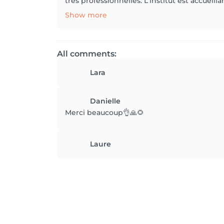
très professionnelles. L'institut est accuei
Show more
All comments:
Lara
Danielle
Merci beaucoup👌🙏🌻
Laure