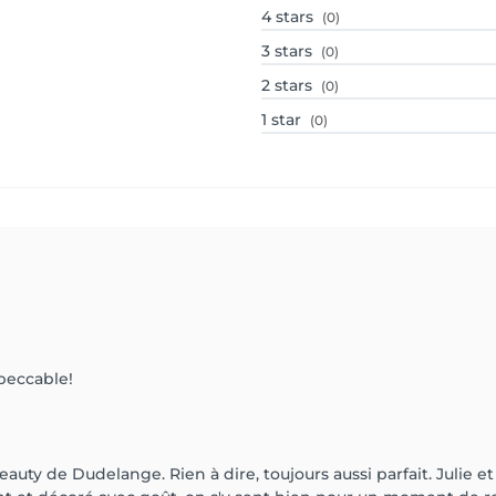
4
stars
(0)
3
stars
(0)
2
stars
(0)
1
star
(0)
mpeccable!
eauty de Dudelange. Rien à dire, toujours aussi parfait. Julie et