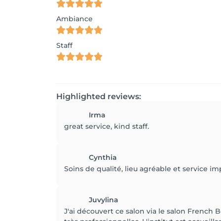
Ambiance
Staff
Highlighted reviews:
Irma
great service, kind staff.
Cynthia
Soins de qualité, lieu agréable et service i
Juvylina
J'ai découvert ce salon via le salon French B