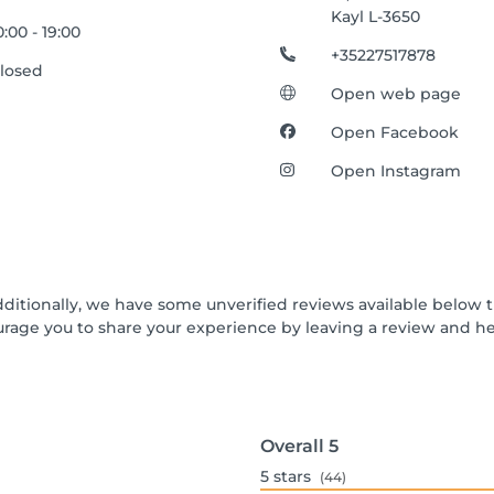
Kayl L-3650
0:00 - 19:00
+35227517878
losed
Open web page
Open Facebook
Open Instagram
dditionally, we have some unverified reviews available below t
urage you to share your experience by leaving a review and 
Overall
5
5
stars
(44)