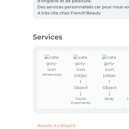
d'onglerie et de pédicure.

Des services personnalisés car pour nous vou
A très vite chez French'Beauty
Services
All services
Facial
Body
H
treatments
Beauté du Regard