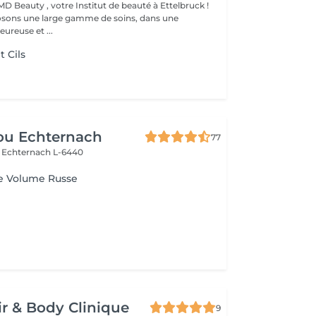
D Beauty , votre Institut de beauté à Ettelbruck !
sons une large gamme de soins, dans une
ureuse et ...
 Cils
ou Echternach
77
e
Echternach L-6440
e Volume Russe
r & Body Clinique
9