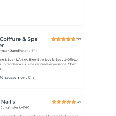
Coiffure & Spa
577
er
ternach
Junglinster L-6114
& Spa - L'Art du Bien-Être & de la Beauté Offrez-
un rendez-vous : une véritable expérience. Chez
..
/ Réhaussement Cils
Nail's
149
e
Junglinster L-6140