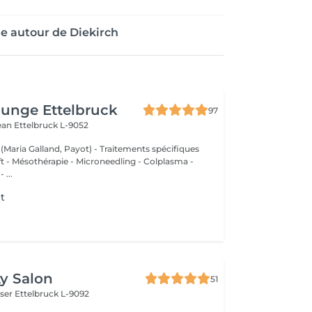
e autour de Diekirch
unge Ettelbruck
97
Jean
Ettelbruck L-9052
 (Maria Galland, Payot) - Traitements spécifiques
ift - Mésothérapie - Microneedling - Colplasma -
 ...
t
y Salon
51
iser
Ettelbruck L-9092