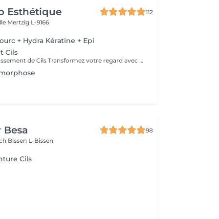
o Esthétique
112
lle
Mertzig L-9166
ourc + Hydra Kératine + Epi
 Cils
Service de Rehaussement de Cils Transformez votre regard avec notre service de rehaussement de cils, disponible avec ou sans teinture. Notre technique avancée inclut : - *Courbure Durable* : Nous sublimons vos cils naturels en leur apportant une courbure élégante et durable. - *Option avec Teinture* : Pour un effet encore plus spectaculaire, ajoutez de la couleur à vos cils, vous libérant ainsi de l'utilisation quotidienne de mascara. - *Hydratation Incluse* : Nos traitements incluent une hydratation profonde, garantissant des cils sains et forts. ### Entretien Pour maintenir l'effet souhaité et éviter d'endommager vos cils, nous recommandons de refaire le traitement toutes les 4 à 6 semaines. Ainsi, vous assurez un regard toujours éblouissant tout en préservant la santé de vos cils. Prenez rendez-vous dès aujourd'hui et sublimez la beauté naturelle de vos yeux !
amorphose
y Besa
98
sch
Bissen L-Bissen
nture Cils