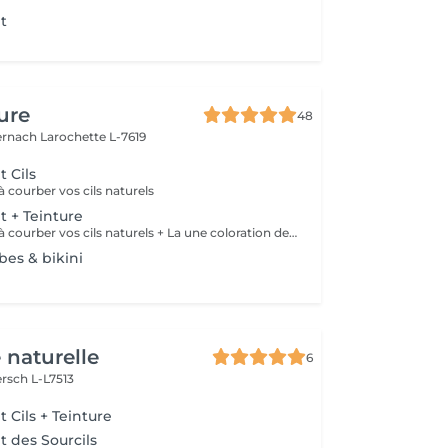
t
ure
48
ernach
Larochette L-7619
 Cils
à courber vos cils naturels
 + Teinture
Ce soin consiste à courber vos cils naturels + La une coloration des cils
mbes & bikini
 naturelle
6
rsch L-L7513
Cils + Teinture
 des Sourcils