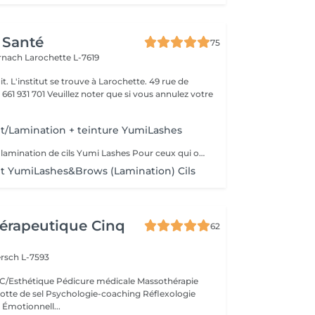
 Santé
75
ernach
Larochette L-7619
it. L'institut se trouve à Larochette. 49 rue de
er que si vous annulez votre
/Lamination + teinture YumiLashes
A qui convient la lamination de cils Yumi Lashes Pour ceux qui ont: - cils courts - cils poussant droits - cils poussant vers le bas - cils clairs - avec absence de paupière - avec paupière supérieure débordante - avec des paupières « affaissées » liées à l'âge - mener une vie active - gagner du temps - ceux qui partent en vacances, en voyage Vous obtenez des cils brillants avec une belle courbe. Un peu de magie et voila
 YumiLashes&Brows (Lamination) Cils
érapeutique Cinq
62
rsch L-7593
/Esthétique Pédicure médicale Massothérapie
otte de sel Psychologie-coaching Réflexologie
 Émotionnell...