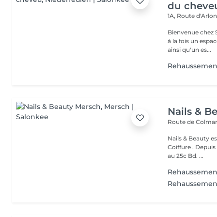
du cheve
1A, Route d'Arlo
Bienvenue chez Sanny Hair & Bo
à la fois un espa
ainsi qu'un es...
Rehaussement
Nails & B
Route de Colmar
Nails & Beauty es
Coiffure . Depuis
au 25c Bd. ...
Rehaussement
Rehaussement 