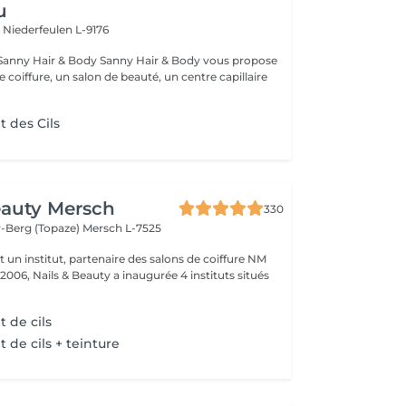
u
n
Niederfeulen L-9176
dy Sanny Hair & Body vous propose
ce coiffure, un salon de beauté, un centre capillaire
 des Cils
eauty Mersch
330
-Berg (Topaze)
Mersch L-7525
t un institut, partenaire des salons de coiffure NM
 2006, Nails & Beauty a inaugurée 4 instituts situés
 de cils
de cils + teinture