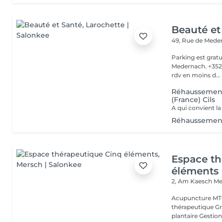
Beauté et
49, Rue de Med
Parking est gratu
Medernach. +352 661 931 701 Veuillez not
rdv en moins d...
Réhaussement
(France) Cils
Réhaussement
Espace th
éléments
2, Am Kaesch
Me
Acupuncture MTC
thérapeutique Gr
plantaire Gestion