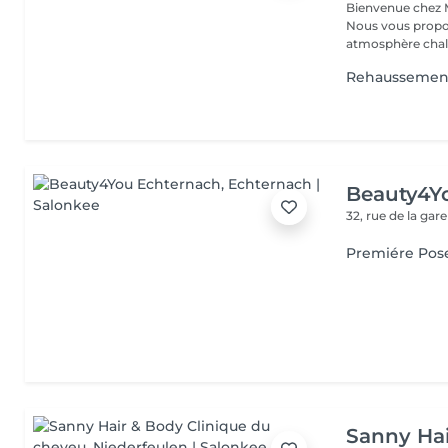
Bienvenue chez M
Nous vous propo
atmosphère chale
Rehaussement
Beauty4Y
32, rue de la gar
Premiére Pos
Sanny Hai