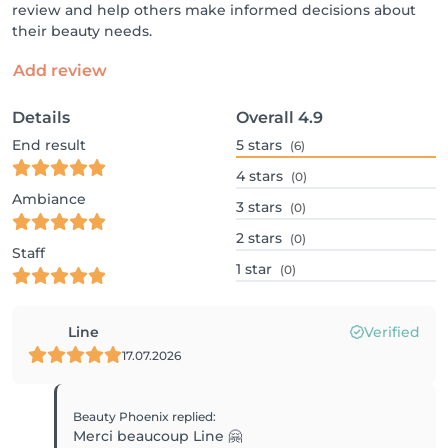
review and help others make informed decisions about
their beauty needs.
Add review
Details
Overall
4.9
End result
5
stars
(6)
4
stars
(0)
Ambiance
3
stars
(0)
2
stars
(0)
Staff
1
star
(0)
Line
Verified
17.07.2026
Beauty Phoenix
replied
:
Merci beaucoup Line 🤗