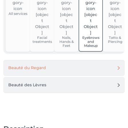
All services
Facial
Nails,
Eyebrows
Tatto &
treatments
Hands &
and
Piercing
Feet
Makeup
Beauté du Regard
Beauté des Lèvres