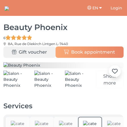
EN
Login
Beauty Phoenix
6
8A, Rue de Diekirch
Lintgen L-7440
Gift voucher
Book appointment
Show
more
Services