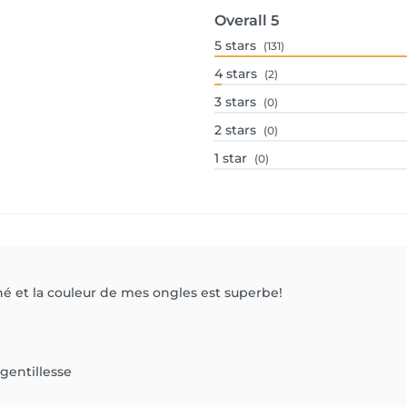
Overall
5
5
stars
(131)
4
stars
(2)
3
stars
(0)
2
stars
(0)
1
star
(0)
igné et la couleur de mes ongles est superbe!
gentillesse