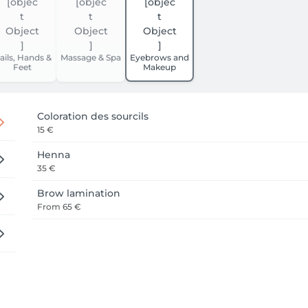
ails, Hands &
Massage & Spa
Eyebrows and
Feet
Makeup
Coloration des sourcils
15 €
Henna
35 €
Brow lamination
From
65 €