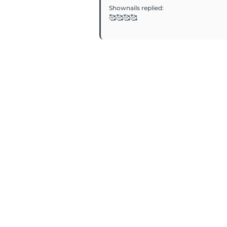
Shownails
replied
:
🥰🥰🥰🥰