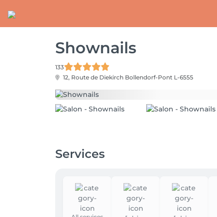
Shownails
133
12, Route de Diekirch
Bollendorf-Pont L-6555
Services
All services