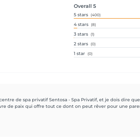
Overall
5
5
stars
(400)
4
stars
(8)
3
stars
(1)
2
stars
(0)
1
star
(0)
centre de spa privatif Sentosa - Spa Privatif, et je dois dire q
vre de paix qui offre tout ce dont on peut rêver pour une pare