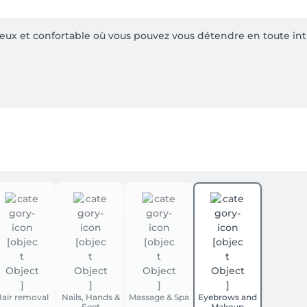
luxueux et confortable où vous pouvez vous détendre en toute i
its 100% naturels et uniques Africology.

e , afin que vous profitiez un maximum de votre moment bien-ê
air removal
Nails, Hands &
Massage & Spa
Eyebrows and
Feet
Makeup