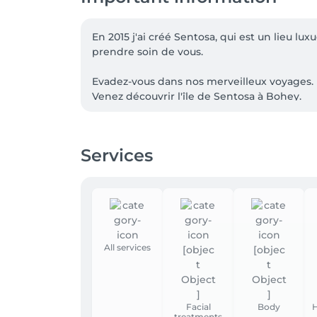
En 2015 j'ai créé Sentosa, qui est un lieu 
prendre soin de vous.

Evadez-vous dans nos merveilleux voyages.

Venez découvrir l'île de Sentosa à Bohey.

Un moment exceptionnel agrémenté de produ
Services
Merci de vous présenter 5 minutes à l'avanc
Fabienne Grandjean
All services
Facial
Body
H
treatments