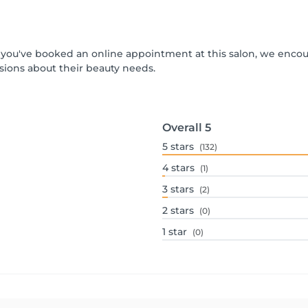
 If you've booked an online appointment at this salon, we enco
ions about their beauty needs.
Overall
5
5
stars
(132)
4
stars
(1)
3
stars
(2)
2
stars
(0)
1
star
(0)