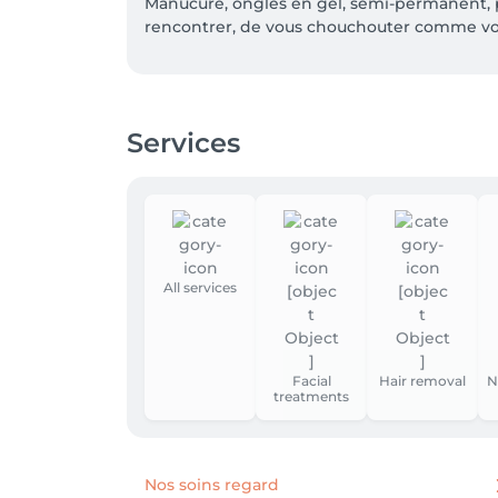
Manucure, ongles en gel, semi-permanent, pé
rencontrer, de vous chouchouter comme vous
Services
All services
Facial
Hair removal
N
treatments
Nos soins regard