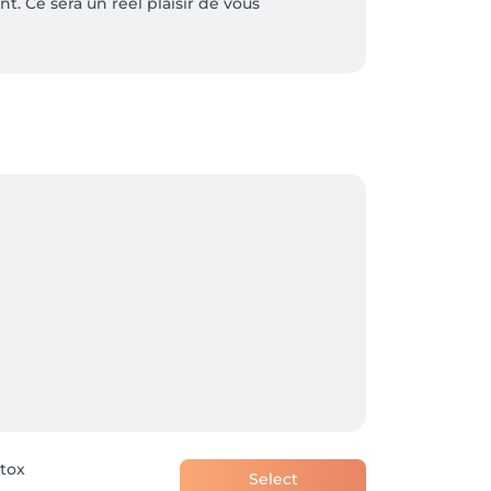
. Ce sera un réel plaisir de vous 
otox
Select