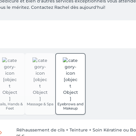
dicure et bien d'autres services exceptionnels vous attendent
 le méritez. Contactez Rachel dès aujourd'hui!
ails, Hands &
Massage & Spa
Eyebrows and
Feet
Makeup
Réhaussement de cils + Teinture + Soin Kératine ou B
95 €