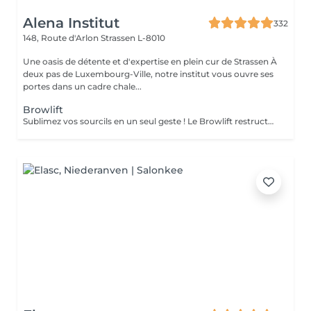
Alena Institut
332
148, Route d'Arlon
Strassen L-8010
Une oasis de détente et d'expertise en plein cur de Strassen À
deux pas de Luxembourg-Ville, notre institut vous ouvre ses
portes dans un cadre chale...
Browlift
Sublimez vos sourcils en un seul geste ! Le Browlift restructure et redessine vos sourcils pour un effet lifté, naturel et harmonieux. Le soin Bo Repaire nourrit et fortifie vos poils, tandis que la teinture apporte intensité et uniformité pour un résultat éclatant. Prestation rapide et efficace en seulement 45 minutes pour des sourcils parfaitement définis, soignés et irrésistibles !