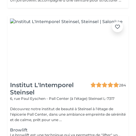
Un joli browlift accompagné d'une teinture pour structurer le regard
Institut L'Intemporel
284
Steinsel
6, rue Paul Eyschen - Pall Center (à l’étage)
Steinsel L-7317
Découvrez notre institut de beauté à Steinsel à l'étage de
l'épicerie Pall Center, dans une ambiance empreinte de sérénité
et de calme, prêt pour une ...
Browlift
Le browlift est une technique qui va permettre de "lifter" votre regard en travaillant sur le positionnement de vos sourcils, la forme et la couleur. Un regard ouvert et pétillant pour 4 à 6 semaines.