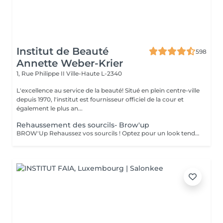
Institut de Beauté
598
Annette Weber-Krier
1, Rue Philippe II
Ville-Haute L-2340
L'excellence au service de la beauté! Situé en plein centre-ville
depuis 1970, l'institut est fournisseur officiel de la cour et
également le plus an...
Rehaussement des sourcils- Brow'up
BROW'Up Rehaussez vos sourcils ! Optez pour un look tendance ! Découvrez cette toute dernière tendance ! Le principe consiste à modifier le mouvement de vos poils de manière durable (+/- 6 semaines) en les rehaussant vers le haut et/ou dans leur mouvement naturel. Pourquoi ? Le sourcil sera plus ouvert, plus dense, il ouvrira considérablement le regard. Très utilisé par les plus grands maquilleurs, le coiffage du sourcil vers le haut à un vrai impact sur le regard, qui parait comme lifté, rehaussé. Egalement très utilisé en Amérique latine et en Asie, car les poils ont tendance à chuter vers le bas. Cette technique permet de les discipliner pour obtenir une ligne harmonieuse. Très utile également pour des sourcils qui frisent, qui prennent de mauvais plis , ou qui sont trop longs. Le but étant de les plaquer dans le sens le plus optimal . Messieurs, cette technique peut également vous convenir pour discipliner les volumes ! Sublime mariage avec une teinture 3D/HD Brow