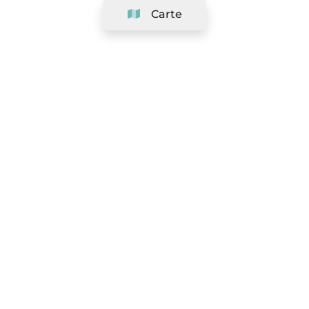
Carte
Société
Support
Équipe
&
Carrières
Référencer votre salon
Légal
Exercer le droit de rétractation
Conditions Générales
Politique de protection des données