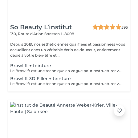
So Beauty L’institut
595
130, Route d'Arlon
Strassen L-8008
Depuis 2019, nos esthéticiennes qualifiées et passionnées vous
accueillent dans un véritable écrin de douceur, entièrement
dédié à votre bien-être et ...
Browlift + teinture
Le Browlift est une technique en vogue pour restructurer vos sourcils qui permet de les épaissir et les rehausser tout en fixant leur mouvement pour un résultat qui dure environ 6 semaines. Ils paraissent plus fournis et volumineux,la teinture va accentuer la forme et intensifier la couleur. Le Browlift ouvre votre regard et le met en valeur.
Browlift 3D Filler + teinture
Le Browlift est une technique en vogue pour restructurer vos sourcils qui permet de les épaissir et les rehausser tout en fixant leur mouvement pour un résultat qui dure environ 6 semaines. Ils paraissent plus fournis et volumineux et la teinture va accentuer la forme et intensifier la couleur. Le Browlift ouvre votre regard et le met en valeur. Le soin 3D Filler est un soin naturel qui va agir sur la structure du poil et ainsi favoriser la croissance et le nourrir en profondeur.