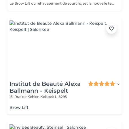
Le Brow Lift ou réhaussement de sourcils, est la nouvelle technique tendance: le but étant d'embellir, épaissir le sourcil et de discipliner des poils broussailleux ou épars à l'aide d'un produit à base de kératine. Cette technique convient à tous les types de sourcils, que vous soyez blonde, brune ou rousse, que vous ayez les sourcils fournis ou non. Si vos sourcils sont broussailleux, cette méthode innovante va les discipliner. À l'inverse, s'ils sont fins et clairsemés, le browlift leur donnera plus de texture et offrira un résultat plus fourni et ultra naturel pour une durée de 6 semaines.
Institut de Beauté Alexa
117
Ballmann - Keispelt
13, Rue de Kehlen
Keispelt L-8295
Brow Lift