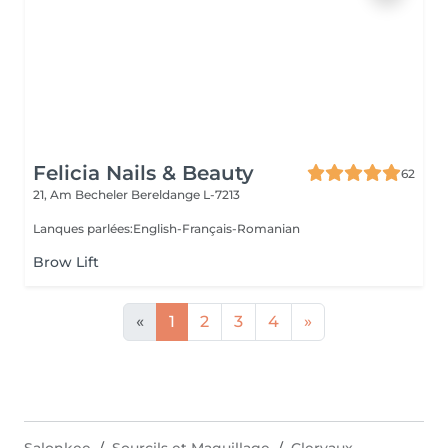
Felicia Nails & Beauty
62
21, Am Becheler
Bereldange L-7213
Lanques parlées:English-Français-Romanian
Brow Lift
«
1
2
3
4
»