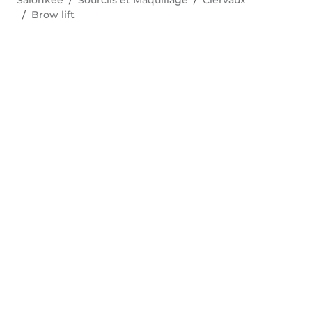
Salonkee
Sourcils et Maquillage
Clervaux
Brow lift