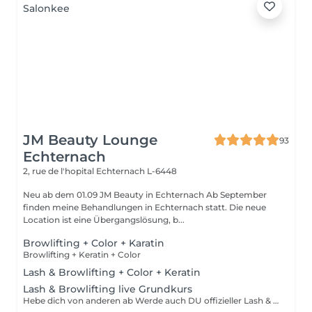
JM Beauty Lounge
93
Echternach
2, rue de l'hopital
Echternach L-6448
Neu ab dem 01.09 JM Beauty in Echternach Ab September
finden meine Behandlungen in Echternach statt. Die neue
Location ist eine Übergangslösung, b...
Browlifting + Color + Karatin
Browlifting + Keratin + Color
Lash & Browlifting + Color + Keratin
Lash & Browlifting live Grundkurs
Hebe dich von anderen ab Werde auch DU offizieller Lash & Browlifting Artist und starte direkt durch. Du erhälst ein Premium Starter Kit ! Du lernst an einem Tag 2 Techniken! Lash&Browlifting Du erhälst meinen Support und Betreuung! Zertifikat Du brauchst keine Vorkenntnisse. Bietest Du bereits Lashliftings an? Dann lernst Du bei meiner Schulung den finalen Feinschliff.