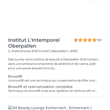
Institut L'Intemporel
767
Oberpallen
2, Arelerstrooss (Pall Center)
Oberpallen L-8552
Découvrez notre institut de beauté à Oberpallen (Pall Center),
dans une ambiance empreinte de sérénité et de calme, prêt
pour une pause beauté hors du...
Browlift
Le browlift est une technique qui va permettre de lifter votre regard en travaillant sur le positionnement de vos sourcils, la forme et la couleur. Un regard ouvert et pétillant pour 4 à 6 semaines.
Browlift et restructuration complète
Technique du browlift mais avec épilation et teinture afin d'optimiser et de structurer parfaitement vos sourcils