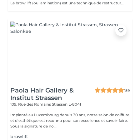
Le brow lift (ou lamination) est une technique de restructuration qui discipline, rehausse et épaissit les sourcils, offrant un effet fourni et structuré pendant environ 6 à 8 semaines. Ce soin utilise des sérums pour assouplir le poil, le brosser vers le haut et le fixer. Teinture comprise dans le soin.
Paola Hair Gallery &
159
Institut Strassen
109, Rue des Romains
Strassen L-8041
Implanté au Luxembourg depuis 30 ans, notre salon de coiffure
et d'esthétique est reconnu pour son excellence et savoir-faire.
Sous la signature de no...
browlift