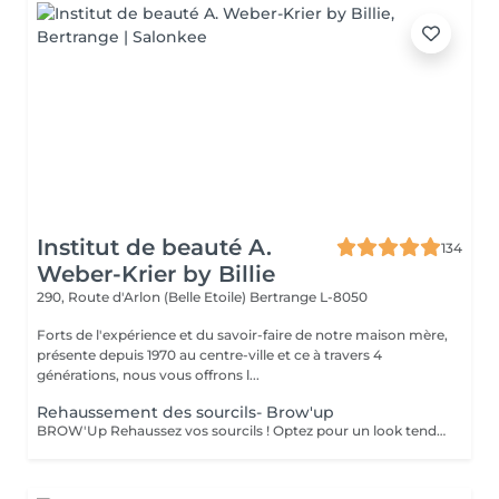
Institut de beauté A.
134
Weber-Krier by Billie
290, Route d'Arlon (Belle Etoile)
Bertrange L-8050
Forts de l'expérience et du savoir-faire de notre maison mère,
présente depuis 1970 au centre-ville et ce à travers 4
générations, nous vous offrons l...
Rehaussement des sourcils- Brow'up
BROW'Up Rehaussez vos sourcils ! Optez pour un look tendance ! Découvrez cette toute dernière tendance ! Le principe consiste à modifier le mouvement de vos poils de manière durable (+/- 6 semaines) en les rehaussant vers le haut et/ou dans leur mouvement naturel. Pourquoi ? Le sourcil sera plus ouvert, plus dense, il ouvrira considérablement le regard. Très utilisé par les plus grands maquilleurs, le coiffage du sourcil vers le haut à un vrai impact sur le regard, qui parait comme lifté, rehaussé. Egalement très utilisé en Amérique latine et en Asie, car les poils ont tendance à chuter vers le bas. Cette technique permet de les discipliner pour obtenir une ligne harmonieuse. Très utile également pour des sourcils qui frisent, qui prennent de mauvais plis , ou qui sont trop longs. Le but étant de les plaquer dans le sens le plus optimal . Messieurs, cette technique peut également vous convenir pour discipliner les volumes ! Sublime mariage avec une teinture 3D/HD Brow