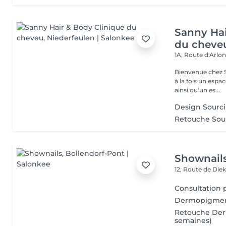
Sanny Hai
du cheve
1A, Route d'Arlo
Bienvenue chez Sanny Hair & Bo
à la fois un espa
ainsi qu'un es...
Design Sourci
Retouche Sour
Shownail
12, Route de Die
Consultation 
Dermopigmentat
Retouche Der
semaines)