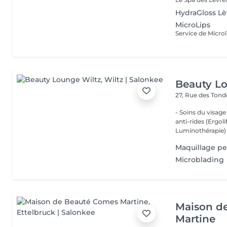
HydraGloss Lè
MicroLips
Beauty L
27, Rue des Ton
- Soins du visage
anti-rides (Ergol
Luminothérapie) -
Maquillage p
Microblading
Maison d
Martine