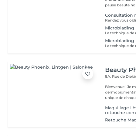
pause beauté hor
Consultation 
Microblading
Microblading 
Beauty P
8A, Rue de Diek
Bienvenue ! Je m'appelle Marina. Passionnée par l'esthétique et la
dermopigmentatio
unique de chaque
Maquillage Lè
retouche comp
Retouche Maq