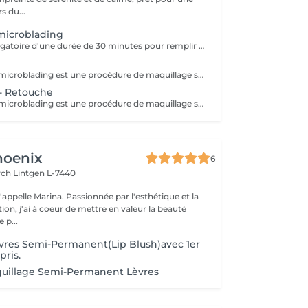
s du...
microblading
Rendez vous obligatoire d'une durée de 30 minutes pour remplir un questionnaire médical, explication du traitement, observation de la forme des sourcils et pouvoir répondre à vos éventuelles questions. l'acompte sera restitué entièrement lors de votre venue, si vous n'annulez pas il sera conservé.
La technique de microblading est une procédure de maquillage semi permanent réalisé entièrement à la main à l'aide d'un "stylo" muni de micro-aiguilles. La praticienne dessine poil à poil l'ensemble du sourcil afin de redonner au regard toute son intensité et sa ligne naturelle. Cette technique permet de redessiner entièrement un sourcil soit de combler les éventuels trous. Un résultat des plus naturel grâce à la finesse de la lame et donc au dessin de chaque poil. Effet trompe l'il garanti!
- Retouche
La technique de microblading est une procédure de maquillage semi permanent réalisé entièrement à la main à l'aide d'un "stylo" muni de micro-aiguilles. La praticienne dessine poil à poil l'ensemble du sourcil afin de redonner au regard toute son intensité et sa ligne naturelle. Cette technique permet de redessiner entièrement un sourcil soit de combler les éventuels trous. Un résultat des plus naturel grâce à la finesse de la lame et donc au dessin de chaque poil. Effet trompe l'il garanti!
hoenix
6
irch
Lintgen L-7440
n, j'ai à coeur de mettre en valeur la beauté
 p...
vres Semi-Permanent(Lip Blush)avec 1er
ris.
uillage Semi-Permanent Lèvres