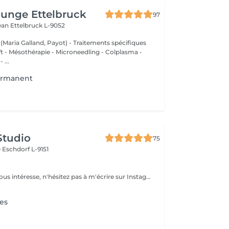
unge Ettelbruck
97
Jean
Ettelbruck L-9052
 (Maria Galland, Payot) - Traitements spécifiques
ift - Mésothérapie - Microneedling - Colplasma -
 ...
ermanent
Studio
75
e
Eschdorf L-9151
Si le traitement vous intéresse, n'hésitez pas à m'écrire sur Instagram. je vous donnerai toutes les informations que vous besoin.
es