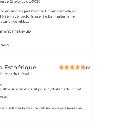
merce
Ettelbruck L-9026
ngen sind abgestimmt auf Ihren derzeitigen
Ihre Haut- bedürfnisse. Sie beinhalten eine
utanalyse inklu...
anent make-up
s
brows
o Esthétique
112
lle
Mertzig L-9166
s
Le Spa des Lèvres offre un soin exclusif pour hydrater, adoucir et revitaliser les lèvres. Ce traitement inclut une exfoliation délicate, des masques nutritifs et des techniques qui améliorent la circulation et régénèrent la peau des lèvres. Idéal pour sublimer la beauté naturelle, lisser les ridules ou simplement profiter d'un moment de bien-être. Convient à tous les types de peau et âges.
vres
Service de Microlips Sublimez la beauté naturelle de vos lèvres avec notre service de Microlips. - *Définition et Couleur* : Améliorez la forme et la couleur de vos lèvres, en leur donnant un contour plus défini et une teinte vibrante et naturelle. - *Hydratation et Soin* : Nous incluons une hydratation profonde pour garantir que vos lèvres restent douces et en bonne santé. - *Large Choix de Couleurs* : Choisissez parmi une variété de couleurs pour trouver la teinte parfaite qui complète votre teint et votre style. - *Résultats Durables* : Profitez de lèvres parfaites plus longtemps, sans avoir besoin de retouches quotidiennes. Entretien Pour préserver les résultats et maintenir une apparence optimale, nous recommandons des séances de maintenance tous les 1 à 2 ans. La première retouche doit être effectuée 30 jours après le traitement initial pour garantir une finition parfaite. Si vous l'avez fait dans un autre institut. Prenez rendez-vous dès aujourd'hui et transformez vos lèvres avec Microlips !