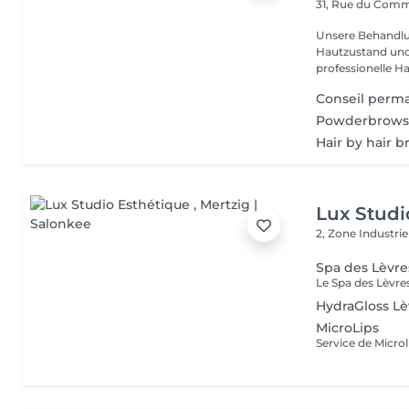
31, Rue du Com
Unsere Behandlu
Hautzustand und 
professionelle Ha
Conseil perm
Powderbrow
Hair by hair 
Lux Studi
2, Zone Industrie
Spa des Lèvre
HydraGloss Lè
MicroLips