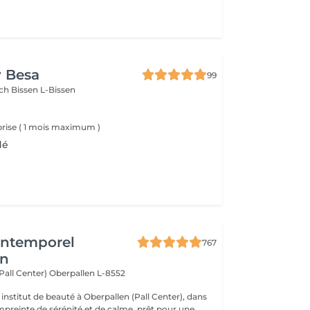
y Besa
99
sch
Bissen L-Bissen
rise ( 1 mois maximum )
dé
'Intemporel
767
en
(Pall Center)
Oberpallen L-8552
institut de beauté à Oberpallen (Pall Center), dans
reinte de sérénité et de calme, prêt pour une