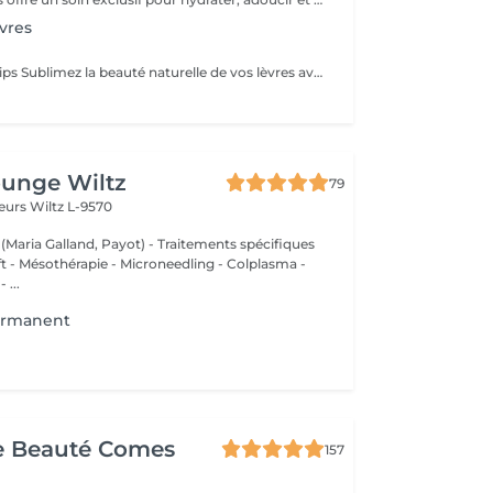
vres
Service de Microlips Sublimez la beauté naturelle de vos lèvres avec notre service de Microlips. - *Définition et Couleur* : Améliorez la forme et la couleur de vos lèvres, en leur donnant un contour plus défini et une teinte vibrante et naturelle. - *Hydratation et Soin* : Nous incluons une hydratation profonde pour garantir que vos lèvres restent douces et en bonne santé. - *Large Choix de Couleurs* : Choisissez parmi une variété de couleurs pour trouver la teinte parfaite qui complète votre teint et votre style. - *Résultats Durables* : Profitez de lèvres parfaites plus longtemps, sans avoir besoin de retouches quotidiennes. Entretien Pour préserver les résultats et maintenir une apparence optimale, nous recommandons des séances de maintenance tous les 1 à 2 ans. La première retouche doit être effectuée 30 jours après le traitement initial pour garantir une finition parfaite. Si vous l'avez fait dans un autre institut. Prenez rendez-vous dès aujourd'hui et transformez vos lèvres avec Microlips !
ounge Wiltz
79
deurs
Wiltz L-9570
 (Maria Galland, Payot) - Traitements spécifiques
ift - Mésothérapie - Microneedling - Colplasma -
 ...
ermanent
e Beauté Comes
157