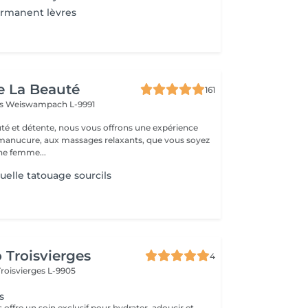
ermanent lèvres
e La Beauté
161
ss
Weiswampach L-9991
té et détente, nous vous offrons une expérience
 manucure, aux massages relaxants, que vous soyez
e femme...
elle tatouage sourcils
 Troisvierges
4
Troisvierges L-9905
s
Le Spa des Lèvres offre un soin exclusif pour hydrater, adoucir et revitaliser les lèvres. Ce traitement inclut une exfoliation délicate, des masques nutritifs et des techniques qui améliorent la circulation et régénèrent la peau des lèvres. Idéal pour sublimer la beauté naturelle, lisser les ridules ou simplement profiter d'un moment de bien-être. Convient à tous les types de peau et âges.