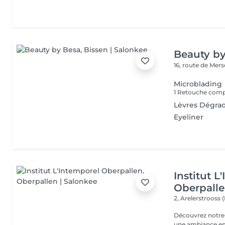
Beauty b
16, route de Mer
Microblading
1 Retouche comp
Lèvres Dégra
Eyeliner
Institut L
Oberpall
2, Arelerstrooss 
Découvrez notre 
une ambiance emp