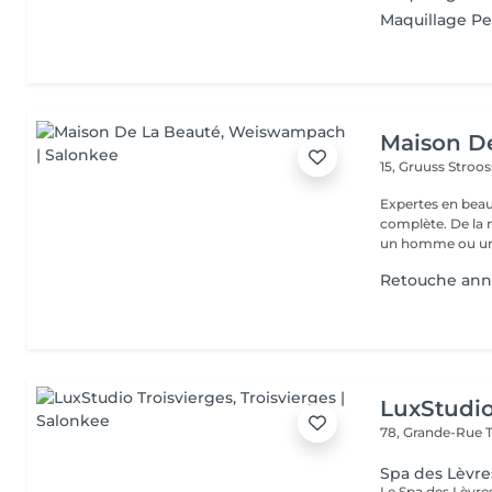
Maquillage P
Maison D
15, Gruuss Stroo
Expertes en beau
complète. De la
un homme ou un
Retouche annu
LuxStudio
78, Grande-Rue
Spa des Lèvre