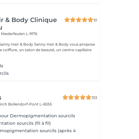
r & Body Clinique
10
u
n
Niederfeulen L-9176
dy Sanny Hair & Body vous propose
ce coiffure, un salon de beauté, un centre capillaire
ls
cils
s
133
kirch
Bollendorf-Pont L-6555
pour Dermopigmentation sourcils
ion sourcils (fil à fil)
mopigmentation sourcils (après 4