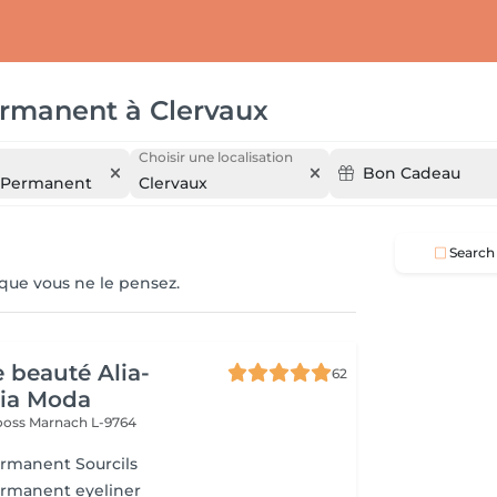
ermanent
à
Clervaux
Choisir une localisation
Bon Cadeau
i Permanent
Clervaux
Search
 que vous ne le pensez.
e beauté Alia-
62
Pia Moda
rooss
Marnach L-9764
rmanent Sourcils
ermanent eyeliner