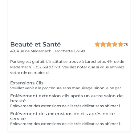
Beauté et Santé
75
49, Rue de Medernach
Larochette L-7619
Parking est gratuit. L'institut se trouve à Larochette. 49 rue de
Medernach. +352 661 931 701 Veuillez noter que si vous annulez
votre rdv en moins d...
Extensions Cils
Veuillez venir à la procédure sans maquillage, sinon je ne garantis pas la qualité La correction chaque 2-3 semaines, avec 50-70% cils restant / De nouvelles extensions de cils en 4 à 7 semaines. Recommandations: 1. Durant les premières 24 h après la procédure éviter le contacte directe avec du l'eau. 2. Ne pas frotter ou toucher les cils avec les mains. Ne pas dormir le visage contre l'oreiller. Si l'il pique toucher juste la paupière mobile. 3. Durant 2 jours n'est pas recommandé a fréquenter le sauna, solarium, piscine. 4. Se laver uniquement avec des produits qui ne contient pas du huile. Autour des yeux est mieux de laver avec du l'eau au savon et bourgeon de cotton. 5. N'utiliser pas le mascara. 6. Enlever uniquement chez le Master. Ne pas tirer. 8. Brosser les cils avec une brosse dédier pour ça matin et soir.
Enlèvement extension cils après un autre salon de
beauté
Enlèvement des extensions de cils très délicat sans abîmer les cils naturels!
Enlèvement des extensions de cils après notre
service
Enlèvement des extensions de cils très délicat sans abîmer les cils naturels!