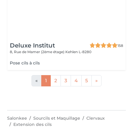
Deluxe Institut
158
8, Rue de Mamer (2ème étage)
Kehlen L-8280
Pose cils à cils
«
1
2
3
4
5
»
Salonkee
Sourcils et Maquillage
Clervaux
Extension des cils