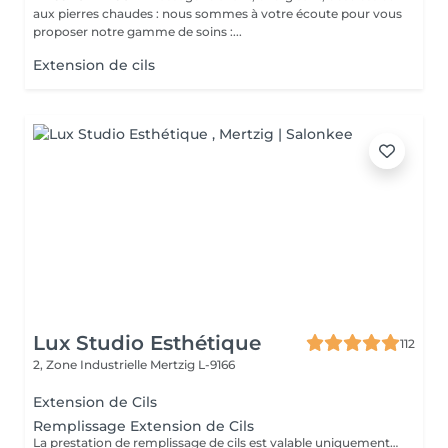
aux pierres chaudes : nous sommes à votre écoute pour vous
proposer notre gamme de soins :...
Extension de cils
Lux Studio Esthétique
112
2, Zone Industrielle
Mertzig L-9166
Extension de Cils
Remplissage Extension de Cils
La prestation de remplissage de cils est valable uniquement pour les clients ayant réalisé leur première pose chez LuxStudio. Si vous avez fait votre première pose dans un autre salon, vous devrez réserver une pose complète de cils afin de bénéficier de notre garantie, même pour les cils que vous avez déjà.