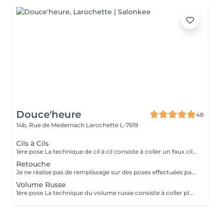
Douce'heure
48
14b, Rue de Medernach
Larochette L-7619
Cils à Cils
1ère pose La technique de cil à cil consiste à coller un faux cil sur chacun de vos cils naturels. De cette façon, il est possible d'agir sur leur longueur, leur courbure, et de leur épaisseur.
Retouche
Je ne réalise pas de remplissage sur des poses effectuées par d'autres techniciennes. Pour un regard toujours parfait, une vérification ou un entretien toutes les 3 à 4 semaines est nécessaire, afin de poser d'autres extensions sur les nouveaux cils qui sont tombés.
Volume Russe
1ère pose La technique du volume russe consiste à coller plusieurs faux cils sur chacun de vos cils naturels. De cette façon, il est possible d'agir sur leur longueur, leur courbure, leur épaisseur et leur volume