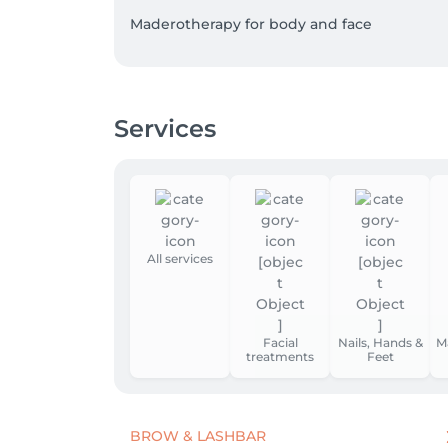
Maderotherapy for body and face

- Anti-cellulite

- An alternative to surgical procedures

- Accelerates the metabolism

Services
- Activates the lymphatic system

- Tightens and firms the skin

- Shapes and volumises the body.

- After the operation

By stimulating the lymphatic system, the i
All services
Pedicure medical

Orthoses, customised and made directly in t
Optimum feeling when walking!

Facial
Nails, Hands &
M
treatments
Feet
Long-lasting pressure protection against cor
Manicure, shellac, gel modelling and much 
BROW & LASHBAR
Book today, directly via Salonkee or at 2780