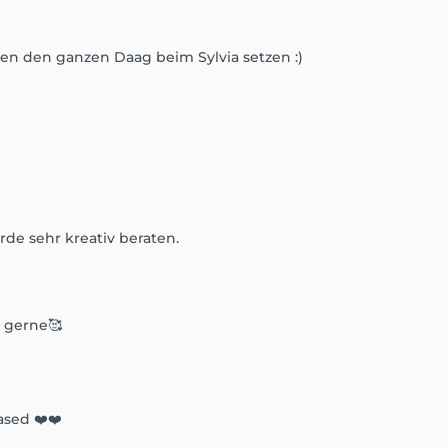
ten den ganzen Daag beim Sylvia setzen :)
de sehr kreativ beraten.
 gerne🥰
ased ❤️❤️