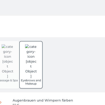
mmune defence increases, you feel healthier and excess store
he shop !

assage & Spa
Eyebrows and
Makeup
ns, hallux valgus and pressure points!

more!

Augenbrauen und Wimpern färben
8404.
50 €