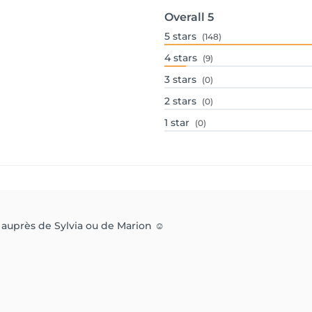
Overall
5
5
stars
(148)
4
stars
(9)
3
stars
(0)
2
stars
(0)
1
star
(0)
 auprès de Sylvia ou de Marion ☺️