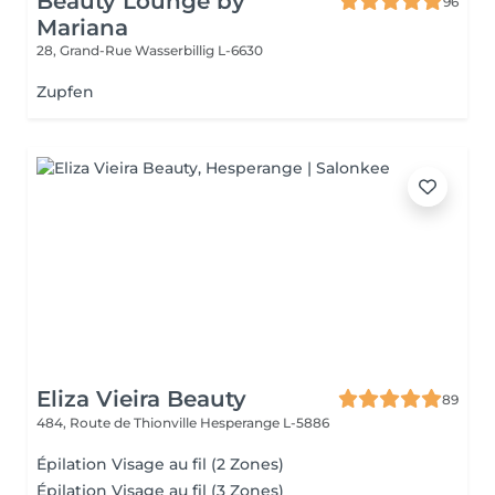
Beauty Lounge by
96
Mariana
28, Grand-Rue
Wasserbillig L-6630
Zupfen
Eliza Vieira Beauty
89
484, Route de Thionville
Hesperange L-5886
Épilation Visage au fil (2 Zones)
Épilation Visage au fil (3 Zones)