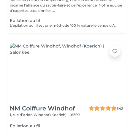
incarne l'alliance du savoir-faire et de l'excellence. Notre équipe
d'expertes passionnées ...
Epilation au fil
L'épilation au fil est une méthode 100 % naturelle venue d'Asie et du Moyen-Orient. Elle consiste à utiliser un fil de coton torsadé pour retirer le poil à la racine avec une grande précision. Idéale pour les zones sensibles du visage (sourcils, lèvre, menton, joues...), cette technique est douce, hygiénique et adaptée à tous les types de peau, même les plus réactives. Le fil permet de dessiner des lignes nettes et parfaitement définies tout en évitant les irritations souvent causées par la cire ou la pince. * Les avantages: Résultat net et précis Repousse plus lente et plus fine Méthode naturelle, sans produit chimique Moins de risque de poils incarnés Convient aux peaux sensibles
NM Coiffure Windhof
342
1, rue d’Arlon
Windhof (Koerich) L-8399
Epilation au fil