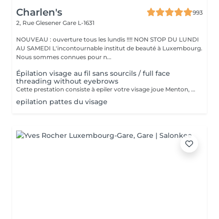
Charlen's
993
2, Rue Glesener
Gare L-1631
NOUVEAU : ouverture tous les lundis !!!! NON STOP DU LUNDI
AU SAMEDI L'incontournable institut de beauté à Luxembourg.
Nous sommes connues pour n...
Épilation visage au fil sans sourcils / full face
threading without eyebrows
Cette prestation consiste à epiler votre visage joue Menton, front et le long des oreilles les sourcils et le cou sont en extra
epilation pattes du visage