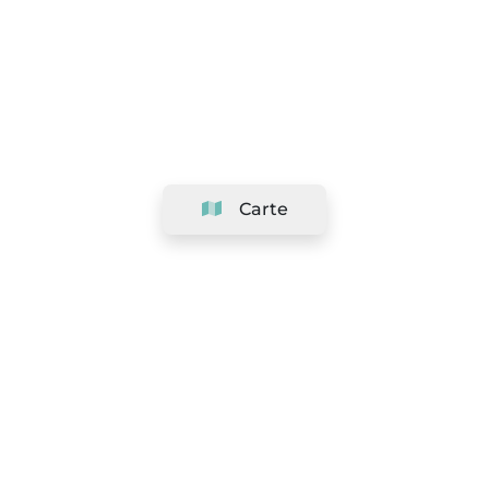
Carte
Société
Support
Équipe
&
Carrières
Référencer votre salon