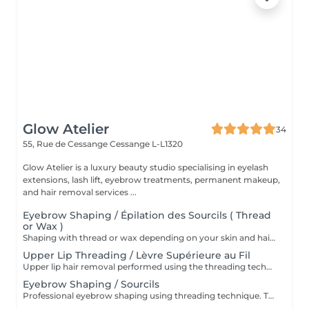
Glow Atelier
34
55, Rue de Cessange
Cessange L-L1320
Glow Atelier is a luxury beauty studio specialising in eyelash
extensions, lash lift, eyebrow treatments, permanent makeup,
and hair removal services ...
Eyebrow Shaping / Épilation des Sourcils ( Thread
or Wax )
Shaping with thread or wax depending on your skin and hair type. * Restructuration des sourcils au fil ou à la cire selon votre peau et votre pilosité
Upper Lip Threading / Lèvre Supérieure au Fil
Upper lip hair removal performed using the threading technique for precise and gentle results. Ideal for sensitive skin and facial hair removal. Épilation de la lèvre supérieure réalisée à l'aide de la technique au fil pour un résultat précis et en douceur. Idéale pour les peaux sensibles et l'épilation du visage
Eyebrow Shaping / Sourcils
Professional eyebrow shaping using threading technique. The skin is cleansed before the procedure, and a soothing regenerative cream is applied afterwards. Restructuration professionnelle des sourcils au fil. La peau est nettoyée avant la procédure et une crème apaisante et régénérante est appliquée après le soin