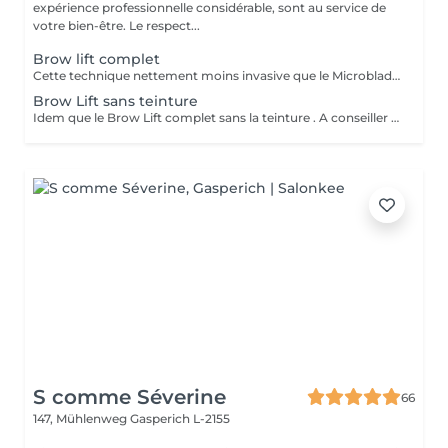
expérience professionnelle considérable, sont au service de
votre bien-être. Le respect...
Brow lift complet
Cette technique nettement moins invasive que le Microblading, va révéler tout le potentiel de vos sourcils. Ceux ci sont brossés , lissés et soulevés dans la forme souhaitée. Application d'un soin protecteur et nourrissant. Ils sont ensuite fixés a l'aide d'une lotion fixante et colorés avec une teinture . Effets visibles jusqu'à 6 semaines .
Brow Lift sans teinture
Idem que le Brow Lift complet sans la teinture . A conseiller à celles et ceux qui ont naturellement leurs sourcils bien fournis .
S comme Séverine
66
147, Mühlenweg
Gasperich L-2155