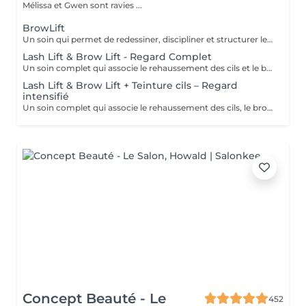
Mélissa et Gwen sont ravies ...
BrowLift
Un soin qui permet de redessiner, discipliner et structurer les sourcils pour un résultat net, harmonieux et naturellement sublimé. Le brow lift vient repositionner les poils afin de donner un effet plus fourni, mieux défini et parfaitement maîtrisé. Une teinture est incluse afin d'intensifier la couleur et d'apporter plus de profondeur au regard, tout en conservant un rendu naturel et élégant. Les sourcils sont restructurés, le regard est encadré et les traits du visage sont mis en valeur au quotidien.
Lash Lift & Brow Lift - Regard Complet
Un soin complet qui associe le rehaussement des cils et le brow lift pour sublimer l’ensemble du regard. Les cils sont liftés dès la racine pour apporter longueur visuelle et ouverture du regard, tandis que les sourcils sont restructurés, disciplinés et redessinés pour un résultat net et harmonieux. Le regard est intensifié, mieux encadré et naturellement mis en valeur. Une solution idéale pour un effet soigné, élégant et durable, sans maquillage au quotidien.
Lash Lift & Brow Lift + Teinture cils – Regard
intensifié
Un soin complet qui associe le rehaussement des cils, le brow lift et la teinture des cils pour un regard encore plus intense et défini. Les cils sont liftés et teintés pour un effet plus profond et visible, tandis que les sourcils sont restructurés et disciplinés pour encadrer parfaitement le regard. Le contraste est renforcé, le regard est plus marqué tout en conservant un rendu naturel et élégant. Idéal pour celles et ceux qui souhaitent un résultat plus soutenu sans maquillage.
Concept Beauté - Le
452