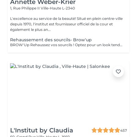
Annette Weber-Krier
1, Rue Philippe II
Ville-Haute L-2340
L'excellence au service de la beauté! Situé en plein centre-ville
depuis 1970, l'institut est fournisseur officiel de la cour et
également le plus an...
Rehaussement des sourcils- Brow'up
BROW'Up Rehaussez vos sourcils ! Optez pour un look tendance ! Découvrez cette toute dernière tendance ! Le principe consiste à modifier le mouvement de vos poils de manière durable (+/- 6 semaines) en les rehaussant vers le haut et/ou dans leur mouvement naturel. Pourquoi ? Le sourcil sera plus ouvert, plus dense, il ouvrira considérablement le regard. Très utilisé par les plus grands maquilleurs, le coiffage du sourcil vers le haut à un vrai impact sur le regard, qui parait comme lifté, rehaussé. Egalement très utilisé en Amérique latine et en Asie, car les poils ont tendance à chuter vers le bas. Cette technique permet de les discipliner pour obtenir une ligne harmonieuse. Très utile également pour des sourcils qui frisent, qui prennent de mauvais plis , ou qui sont trop longs. Le but étant de les plaquer dans le sens le plus optimal . Messieurs, cette technique peut également vous convenir pour discipliner les volumes ! Sublime mariage avec une teinture 3D/HD Brow
L'Institut by Claudia
457
60, Grand Rue
Ville-Haute L-1660