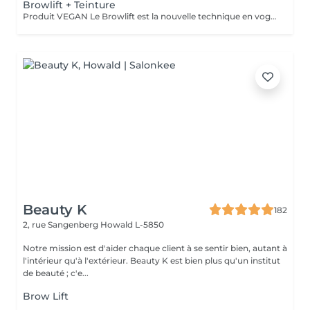
Browlift + Teinture
Produit VEGAN Le Browlift est la nouvelle technique en vogue pour restructurer vos sourcils qui permet de les épaissir et les rehausser tout en fixant leur mouvement pour un résultat qui dure environ 6 semaines. Ils paraissent plus fournis et volumineux et la teinture va accentuer la forme et intensifier la couleur. Le Browlift ouvre votre regard et le met en valeur.
Beauty K
182
2, rue Sangenberg
Howald L-5850
Notre mission est d'aider chaque client à se sentir bien, autant à
l'intérieur qu'à l'extérieur. Beauty K est bien plus qu'un institut
de beauté ; c'e...
Brow Lift