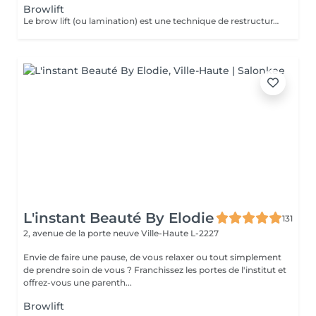
Browlift
Le brow lift (ou lamination) est une technique de restructuration qui discipline, rehausse et épaissit les sourcils, offrant un effet fourni et structuré pendant environ 6 à 8 semaines. Ce soin utilise des sérums pour assouplir le poil, le brosser vers le haut et le fixer. Teinture comprise dans le soin.
L'instant Beauté By Elodie
131
2, avenue de la porte neuve
Ville-Haute L-2227
Envie de faire une pause, de vous relaxer ou tout simplement
de prendre soin de vous ? Franchissez les portes de l'institut et
offrez-vous une parenth...
Browlift