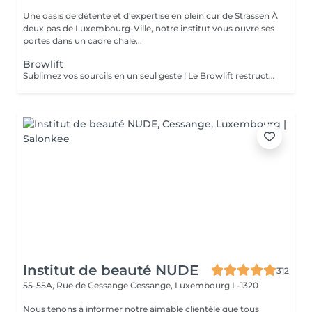
Une oasis de détente et d'expertise en plein cur de Strassen À
deux pas de Luxembourg-Ville, notre institut vous ouvre ses
portes dans un cadre chale...
Browlift
Sublimez vos sourcils en un seul geste ! Le Browlift restructure et redessine vos sourcils pour un effet lifté, naturel et harmonieux. Le soin Bo Repaire nourrit et fortifie vos poils, tandis que la teinture apporte intensité et uniformité pour un résultat éclatant. Prestation rapide et efficace en seulement 45 minutes pour des sourcils parfaitement définis, soignés et irrésistibles !
Institut de beauté NUDE
312
55-55A, Rue de Cessange
Cessange, Luxembourg L-1320
Nous tenons à informer notre aimable clientèle que tous