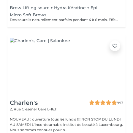
Brow Lifting sourc + Hydra Kératine + Epi
Micro Soft Brows
Des sourcils naturellement parfaits pendant 4 à 6 mois. Effet maquillé léger et élégant, sans engagement lourd. Idéal pour sublimer le regard en toute simplicité.
Charlen's
993
2, Rue Glesener
Gare L-1631
NOUVEAU : ouverture tous les lundis !!!! NON STOP DU LUNDI
AU SAMEDI L'incontournable institut de beauté à Luxembourg.
Nous sommes connues pour n...