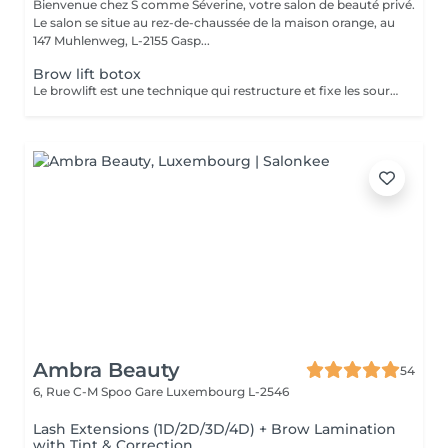
Bienvenue chez S comme Séverine, votre salon de beauté privé.
Le salon se situe au rez-de-chaussée de la maison orange, au
147 Muhlenweg, L-2155 Gasp...
Brow lift botox
Le browlift est une technique qui restructure et fixe les sourcils en leur donnant une forme plus définie et liftée tout en les rendant plus épais et soignés. La formule que nous utilisons est composée d'ingrédient d'origine naturelle, enrichie en aloé vera, collagène et huile de ricin. Vous pouvez le combiner à une épilation et une teinture hybride.
Ambra Beauty
54
6, Rue C-M Spoo Gare
Luxembourg L-2546
Lash Extensions (1D/2D/3D/4D) + Brow Lamination
with Tint & Correction