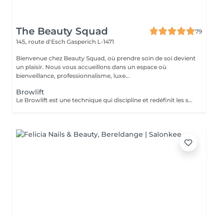
The Beauty Squad
79
145, route d'Esch
Gasperich L-1471
Bienvenue chez Beauty Squad, où prendre soin de soi devient
un plaisir. Nous vous accueillons dans un espace où
bienveillance, professionnalisme, luxe...
Browlift
Le Browlift est une technique qui discipline et redéfinit les sourcils pour un effet lifté et harmonieux. Il donne une apparence plus fournie et structurée sans maquillage, idéal pour celles qui recherchent un regard naturellement sublimé. Chez Beauty Squad : - Étude personnalisée de votre ligne de sourcils pour un résultat adapté à votre visage. - Utilisation de produits doux et nourrissants pour préserver la santé des poils. - Hygiène irréprochable avec matériel à usage unique. Vous pouvez ajouter la teinture pour encore plus de définition. Rehaussez vos sourcils en toute sécurité.