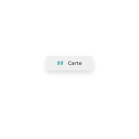
Carte
Société
Support
Équipe
&
Carrières
Référencer votre salon