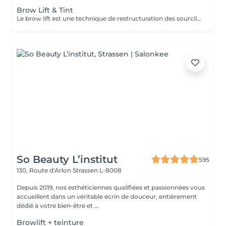
Brow Lift & Tint
Le brow lift est une technique de restructuration des sourcils qui vise à rehausser les poils. Elle se fait à l'aide d'une brosse et de plusieurs soins. La combinaison de leurs actions permet d'obtenir des sourcils épais et marqués. Permet de restructurer, densifier et discipliner les sourcils clairsemés et rebelles, mais relève aussi les yeux ainsi que les paupières tombantes. BO'Repair masque Vitaminé.
So Beauty L’institut
595
130, Route d'Arlon
Strassen L-8008
Depuis 2019, nos esthéticiennes qualifiées et passionnées vous
accueillent dans un véritable écrin de douceur, entièrement
dédié à votre bien-être et ...
Browlift + teinture