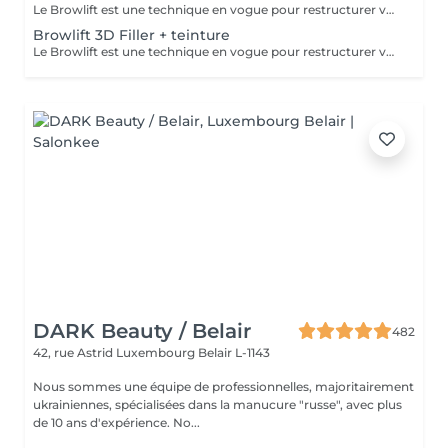
Le Browlift est une technique en vogue pour restructurer vos sourcils qui permet de les épaissir et les rehausser tout en fixant leur mouvement pour un résultat qui dure environ 6 semaines. Ils paraissent plus fournis et volumineux,la teinture va accentuer la forme et intensifier la couleur. Le Browlift ouvre votre regard et le met en valeur.
Browlift 3D Filler + teinture
Le Browlift est une technique en vogue pour restructurer vos sourcils qui permet de les épaissir et les rehausser tout en fixant leur mouvement pour un résultat qui dure environ 6 semaines. Ils paraissent plus fournis et volumineux et la teinture va accentuer la forme et intensifier la couleur. Le Browlift ouvre votre regard et le met en valeur. Le soin 3D Filler est un soin naturel qui va agir sur la structure du poil et ainsi favoriser la croissance et le nourrir en profondeur.
DARK Beauty / Belair
482
42, rue Astrid
Luxembourg Belair L-1143
Nous sommes une équipe de professionnelles, majoritairement
ukrainiennes, spécialisées dans la manucure "russe", avec plus
de 10 ans d'expérience. No...