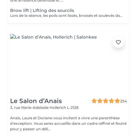
une ambiance détendue et ...
Brow lift | Lifting des sourcils
Lors de la séance, les poils sont lissés, brossés et soulevés dans la forme souhaitée. Ils sont ensuite fixés à l'aide d'une lotion spéciale. Cette technique conviendra à celles qui rêvent d'épaissir leurs sourcils mais aussi de couvrir de petits espaces, de petits trous et d'obtenir un look naturel, tout en légèreté. Les sourcils ne sont pas figés et restent malléables. Il est donc possible de les peigner vers le haut ou sur le côté selon le look souhaité. * Un soin à appliquer à domicile vous sera offert lors de la prestation *
Le Salon d’Anais
254
3, rue Marie-Adelaïde
Hollerich L-2128
Anais, Laura et Doriane vous invitent à vivre une parenthèse
d'exception. Vous serez accueillis dans un cadre raffiné et feutré
pour y passer un déli...