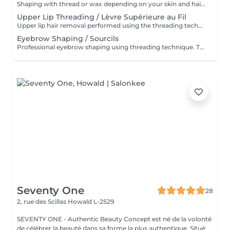
Shaping with thread or wax depending on your skin and hair type. * Restructuration des sourcils au fil ou à la cire selon votre peau et votre pilosité
Upper Lip Threading / Lèvre Supérieure au Fil
Upper lip hair removal performed using the threading technique for precise and gentle results. Ideal for sensitive skin and facial hair removal. Épilation de la lèvre supérieure réalisée à l'aide de la technique au fil pour un résultat précis et en douceur. Idéale pour les peaux sensibles et l'épilation du visage
Eyebrow Shaping / Sourcils
Professional eyebrow shaping using threading technique. The skin is cleansed before the procedure, and a soothing regenerative cream is applied afterwards. Restructuration professionnelle des sourcils au fil. La peau est nettoyée avant la procédure et une crème apaisante et régénérante est appliquée après le soin
Seventy One
28
2, rue des Scillas
Howald L-2529
SEVENTY ONE - Authentic Beauty Concept est né de la volonté
de célébrer la beauté dans sa forme la plus authentique. Situé