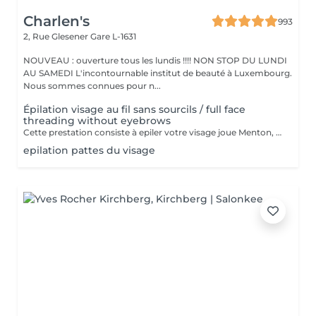
Charlen's
993
2, Rue Glesener
Gare L-1631
NOUVEAU : ouverture tous les lundis !!!! NON STOP DU LUNDI
AU SAMEDI L'incontournable institut de beauté à Luxembourg.
Nous sommes connues pour n...
Épilation visage au fil sans sourcils / full face
threading without eyebrows
Cette prestation consiste à epiler votre visage joue Menton, front et le long des oreilles les sourcils et le cou sont en extra
epilation pattes du visage