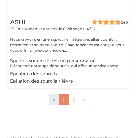
ASHI
248
29, Rue Robert krieps cellule 6
Pétange L-4702
Nous croyons en une approche intégrative, alliant confort,
relaxation et soins de qualité. Chaque séance est conçue pour
vous offrir une expérience un...
Spa des sourcils + design personnalisé
Découvrez notre spa de sourcils, qui offre un service complet pour sublimer vos sourcils. Notre protocole inclut une exfoliation douce pour préparer la peau, une hydratation nourrissante pour un confort optimal, et une épilation précise par threading pour révéler la beauté naturelle de vos sourcils. Offrez à votre regard une attention particulière et laissez-nous vous aider à obtenir des sourcils parfaitement définis et radieux.
Epilation des sourcils
Epilation des sourcils + lévre
«
1
2
»