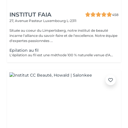
INSTITUT FAIA
458
27, Avenue Pasteur
Luxembourg L-2311
Située au coeur du Limpertsberg, notre institut de beauté
incarne l'alliance du savoir-faire et de l'excellence. Notre équipe
d'expertes passionnées ...
Epilation au fil
L'épilation au fil est une méthode 100 % naturelle venue d'Asie et du Moyen-Orient. Elle consiste à utiliser un fil de coton torsadé pour retirer le poil à la racine avec une grande précision. Idéale pour les zones sensibles du visage (sourcils, lèvre, menton, joues...), cette technique est douce, hygiénique et adaptée à tous les types de peau, même les plus réactives. Le fil permet de dessiner des lignes nettes et parfaitement définies tout en évitant les irritations souvent causées par la cire ou la pince. * Les avantages: Résultat net et précis Repousse plus lente et plus fine Méthode naturelle, sans produit chimique Moins de risque de poils incarnés Convient aux peaux sensibles