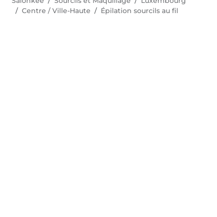
Salonkee
Sourcils et Maquillage
Luxembourg
Centre / Ville-Haute
Épilation sourcils au fil