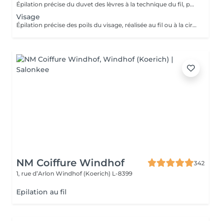
Épilation précise du duvet des lèvres à la technique du fil, pour un contour net et lisse. Le service assure un résultat délicat, confortable et parfaitement soigné.
Visage
Épilation précise des poils du visage, réalisée au fil ou à la cire, pour un teint net et lisse. Le service inclut la préparation et le soin de la peau, assurant un résultat confortable, soigné et durable.
NM Coiffure Windhof
342
1, rue d’Arlon
Windhof (Koerich) L-8399
Epilation au fil