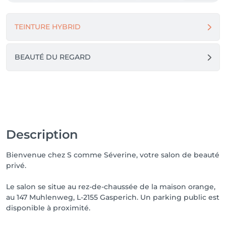
Bienvenue dans un lieu pensé pour vous, où chaque 
TEINTURE HYBRID
détail compte. 🩷
BEAUTÉ DU REGARD
Description
Bienvenue chez S comme Séverine, votre salon de beauté
privé.
Le salon se situe au rez-de-chaussée de la maison orange,
au 147 Muhlenweg, L-2155 Gasperich. Un parking public est
disponible à proximité.