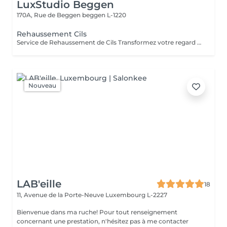
LuxStudio Beggen
170A, Rue de Beggen
beggen L-1220
Rehaussement Cils
Service de Rehaussement de Cils Transformez votre regard avec notre service de rehaussement de cils, disponible avec ou sans teinture. Notre technique avancée inclut : - *Courbure Durable* : Nous sublimons vos cils naturels en leur apportant une courbure élégante et durable. - *Option avec Teinture* : Pour un effet encore plus spectaculaire, ajoutez de la couleur à vos cils, vous libérant ainsi de l'utilisation quotidienne de mascara. - *Hydratation Incluse* : Nos traitements incluent une hydratation profonde, garantissant des cils sains et forts. ### Entretien Pour maintenir l'effet souhaité et éviter d'endommager vos cils, nous recommandons de refaire le traitement toutes les 4 à 6 semaines. Ainsi, vous assurez un regard toujours éblouissant tout en préservant la santé de vos cils. Prenez rendez-vous dès aujourd'hui et sublimez la beauté naturelle de vos yeux !
Nouveau
LAB'eille
18
11, Avenue de la Porte-Neuve
Luxembourg L-2227
Bienvenue dans ma ruche! Pour tout renseignement
concernant une prestation, n'hésitez pas à me contacter