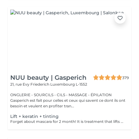
NUU beauty | Gasperich
379
21, rue Evy Friederich
Luxembourg L-1552
ONGLERIE - SOURCILS - CILS - MASSAGE - ÉPILATION
Gasperich est fait pour celles et ceux qui savent ce dont ils ont
besoin et veulent en profiter tran...
Lift + keratin + tinting
Forget about mascara for 2 month! It is treatment that lifts and curls your natural lashes to make them look longer and give them an attractive shape that will open up your eyes. How is lash lamination done? - lashes are washed - eye pad is placed - silicone rods are placed - perming solution is applied - lifting solution is applied - noutralizing solution is applied - henna or paint is applied - keratin is applied - lashes are washed - silicone rods are removed Age restrictions: recommended to do from 14 years. Post procedure recommendations: do not wash eyelashes 24 hours after the procedure. Frequency: once in 4-6 weeks.