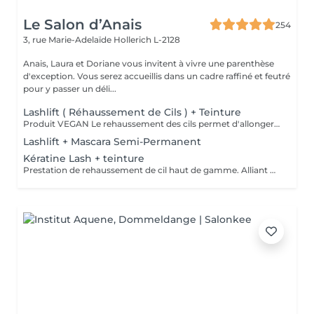
Le Salon d’Anais
254
3, rue Marie-Adelaïde
Hollerich L-2128
Anais, Laura et Doriane vous invitent à vivre une parenthèse
d'exception. Vous serez accueillis dans un cadre raffiné et feutré
pour y passer un déli...
Lashlift ( Réhaussement de Cils ) + Teinture
Produit VEGAN Le rehaussement des cils permet d'allonger et de recourber les cils. Excellente alternative à la permanente des cils, cette technique permet d'obtenir un résultat sublime et naturel sans fragiliser vos cils. Vos cils sont plus recourbés et votre regard sublimé. Durée 6-8 semaines, compatible avec la grossesse.
Lashlift + Mascara Semi-Permanent
Kératine Lash + teinture
Prestation de rehaussement de cil haut de gamme. Alliant une technique de rehaussement cil avancée, combinée aux produits de soin dernière génération. Un résultat plus long, plus fort, plus brillant en une seule application. Inclu: Produit revente 1x Kératin'Love