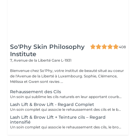
So'Phy Skin Philosophy
408
Institute
7, Avenue de la Liberté
Gare L-1931
Bienvenue chez So'Phy, votre institut de beauté situé au coeur
de l'Avenue de la Liberté à Luxembourg. Sophie, Clémence,
Mélissa et Gwen sont ravies ...
Rehaussement des Cils
Un soin qui sublime les cils naturels en leur apportant courbure, longueur visuelle et ouverture du regard. Le rehaussement agit dès la racine pour lifter les cils et créer un effet naturel, élégant et durable, sans recours aux extensions. Le regard paraît plus ouvert, les cils plus longs et parfaitement définis. Une teinture peut être ajoutée en option pour intensifier le résultat et apporter davantage de profondeur au regard. Le résultat est visible pendant plusieurs semaines, pour un regard frais et réveillé au quotidien.
Lash Lift & Brow Lift - Regard Complet
Un soin complet qui associe le rehaussement des cils et le brow lift pour sublimer l’ensemble du regard. Les cils sont liftés dès la racine pour apporter longueur visuelle et ouverture du regard, tandis que les sourcils sont restructurés, disciplinés et redessinés pour un résultat net et harmonieux. Le regard est intensifié, mieux encadré et naturellement mis en valeur. Une solution idéale pour un effet soigné, élégant et durable, sans maquillage au quotidien.
Lash Lift & Brow Lift + Teinture cils – Regard
intensifié
Un soin complet qui associe le rehaussement des cils, le brow lift et la teinture des cils pour un regard encore plus intense et défini. Les cils sont liftés et teintés pour un effet plus profond et visible, tandis que les sourcils sont restructurés et disciplinés pour encadrer parfaitement le regard. Le contraste est renforcé, le regard est plus marqué tout en conservant un rendu naturel et élégant. Idéal pour celles et ceux qui souhaitent un résultat plus soutenu sans maquillage.