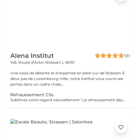
Alena Institut
331
148, Route d'Arlon
Strassen L-8010
Une oasis de détente et d'expertise en plein cur de Strassen À
deux pas de Luxembourg-Ville, notre institut vous ouvre ses
portes dans un cadre chale...
Rehaussement Cils
Sublimez votre regard naturellement ! Le rehaussement des cils courbe et ouvre le regard, tout en nourrissant vos cils grâce à la kératine, pour des cils plus forts, brillants et souples. Pour un effet encore plus intense, il peut être combiné avec une teinture. Prestation rapide et efficace en seulement 45 minutes pour un regard lumineux et captivant, sans maquillage quotidien !