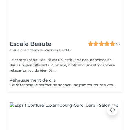
Escale Beaute
312
1, Rue des Thermes
Strassen L-8018
Le centre Escale Beauté est un institut de beauté scindé en
deux univers différents. A l'étage, profitez d'une atmosphère
relaxante, lieu de bien-êtr...
Réhaussement de cils
Cette technique permet de donner une jolie courbure à vos cils tout en gardant un aspect naturel. Un regard ouvert, des cils déployés tout en douceur pour une durée d'environ 4 semaines. N'hésitez plus.