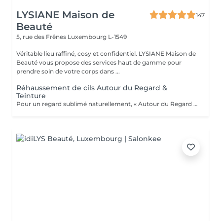
LYSIANE Maison de
147
Beauté
5, rue des Frênes
Luxembourg L-1549
Véritable lieu raffiné, cosy et confidentiel. LYSIANE Maison de
Beauté vous propose des services haut de gamme pour
prendre soin de votre corps dans ...
Réhaussement de cils Autour du Regard &
Teinture
Pour un regard sublimé naturellement, « Autour du Regard » référence au Luxembourg pour le réhaussement de cils nouvelle génération avec kératine, issu de technologies avant-gardistes et d'un développement unique et extrêmement précis. Les standards de haute qualité de ce service vous donneront des résultats inégalés et un regard sublime.