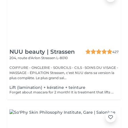
NUU beauty | Strassen
427
204, route d'Arlon
Strassen L-8010
COIFFURE - ONGLERIE - SOURCILS - CILS · SOINS DU VISAGE -
MASSAGE - ÉPILATION Strassen, c'est NUU dans sa version la
plus complète. Le plus grand sal...
Lift (lamination) + kératine + teinture
Forget about mascara for 2 month! It is treatment that lifts and curls your natural lashes to make them look longer and give them an attractive shape that will open up your eyes. How is lash lamination done? - lashes are washed - eye pad is placed - silicone rods are placed - perming solution is applied - lifting solution is left on the lashes for approximately 15 min - noutralizing solution is applied to reform the disulfide lashes bonds - henna or paint is applied - keratin (serum is applied to keep the lashes hydrated and healthy) - silicone rods are removed Age restrictions: recommended to do from 14 years. Post procedure recommendations: do not wash eyelashes 24 hours after the procedure. Frequency: once in 8 weeks.