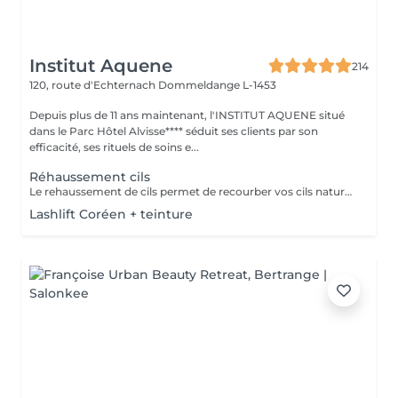
Institut Aquene
214
120, route d'Echternach
Dommeldange L-1453
Depuis plus de 11 ans maintenant, l'INSTITUT AQUENE situé
dans le Parc Hôtel Alvisse**** séduit ses clients par son
efficacité, ses rituels de soins e...
Réhaussement cils
Le rehaussement de cils permet de recourber vos cils naturels afin de souligner le regard. dans cette prestation une teinture cils (pour foncer vos cils) ainsi qu'un soin à la kératine (pour renourrir en profondeur, car le rehaussement assèche un peu le cil). Grâce à cette prestation vous aurez déjà bonne mine au réveil!!
Lashlift Coréen + teinture