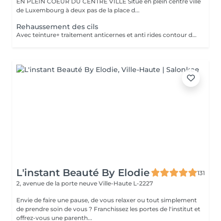
EN PLEIN COEUR DU CENTRE VILLE Situé en plein centre ville
de Luxembourg à deux pas de la place d...
Rehaussement des cils
Avec teinture+ traitement anticernes et anti rides contour des yeux. Il décuple complètement les effets du mascara et apporte courbure et longueur nécessaire pour un regard dune profondeur impressionnante. Les cils paraissent plus longs et plus denses pour 8 à 10 semaines de cils XXL !
L'instant Beauté By Elodie
131
2, avenue de la porte neuve
Ville-Haute L-2227
Envie de faire une pause, de vous relaxer ou tout simplement
de prendre soin de vous ? Franchissez les portes de l'institut et
offrez-vous une parenth...