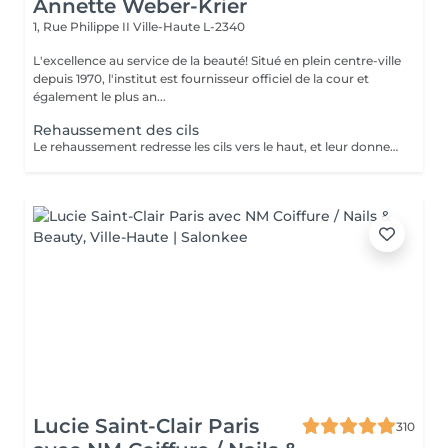
Annette Weber-Krier
1, Rue Philippe II
Ville-Haute L-2340
L'excellence au service de la beauté! Situé en plein centre-ville
depuis 1970, l'institut est fournisseur officiel de la cour et
également le plus an...
Rehaussement des cils
Le rehaussement redresse les cils vers le haut, et leur donne une superbe courbure, de la longueur, de la hauteur et du volume : vos cils paraissent plus longs et plus denses. Pour toutes celles qui veulent avoir un regard intense et des cils plus longs c'est une technique qui rallonge vos propres cils sans avoir recours aux extensions de cils. Elle peut être complémentaire à l'application d'extensions de cils, afin de faciliter leur application lorsque vos cils sont trop droits ou trop recourbés : Une beauté en un clin d'oeil ! Le soin ne dure que 45 minutes et n'est pas inconfortable : son effet recourbant dure entre 8 et 12 semaines, ce qui correspond au cycle naturel des cils. Tout de suite après le rehaussement, nous vous proposons soit une teinture des cils, pour intensifier la couleur de vos cils, soit un soin à la kératine, un traitement unique pour nourrir, épaissir et hydrater vos cils naturels ,soit l'application d'un mascara semi-permanent afin d'en améliorer encore l'aspect ' maquillé ' ( tenue 3-4 semaines). Vous avez la possibilité de faire tous ces soins en un même séance :))
Lucie Saint-Clair Paris
310