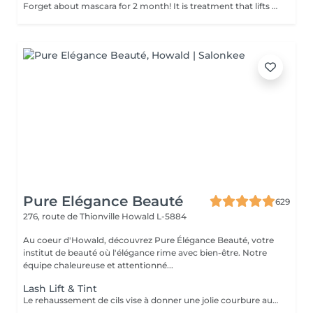
Forget about mascara for 2 month! It is treatment that lifts and curls your natural lashes to make them look longer and give them an attractive shape that will open up your eyes. How is lash lamination done? - lashes are washed - eye pad is placed - silicone rods are placed - perming solution is applied - lifting solution is left on the lashes for approximately 15 min - noutralizing solution is applied to reform the disulfide lashes bonds - henna or paint is applied - keratin (serum is applied to keep the lashes hydrated and healthy) - silicone rods are removed Age restrictions: recommended to do from 14 years. Post procedure recommendations: do not wash eyelashes 24 hours after the procedure. Frequency: once in 8 weeks.
Pure Elégance Beauté
629
276, route de Thionville
Howald L-5884
Au coeur d'Howald, découvrez Pure Élégance Beauté, votre
institut de beauté où l'élégance rime avec bien-être. Notre
équipe chaleureuse et attentionné...
Lash Lift & Tint
Le rehaussement de cils vise à donner une jolie courbure aux cils, tout en gardant un aspect naturel. Cela permet d'ouvrir le regard et de lui donner de la douceur. Contrairement aux permanentes, le rehaussement travaille la base des cils. Le Botox qui permet de recourber vos cils tout en les revitalisant. Le traitement à la kératine renforcent les cils de l'intérieur .La teinture des cils et incluent.