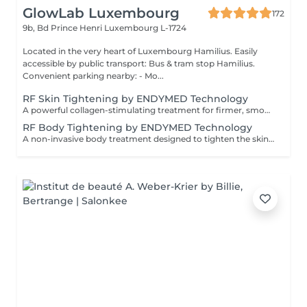
GlowLab Luxembourg
172
9b, Bd Prince Henri
Luxembourg L-1724
Located in the very heart of Luxembourg Hamilius. Easily
accessible by public transport: Bus & tram stop Hamilius.
Convenient parking nearby: - Mo...
RF Skin Tightening by ENDYMED Technology
A powerful collagen-stimulating treatment for firmer, smoother, and visibly rejuvenated skin. A non-invasive RadioFrequency treatment designed to tighten the skin, improve elasticity, and stimulate natural collagen production for a firmer, more lifted appearance. At GlowLab, we use the original EndyMed® system a clinically proven, medical-grade technology known for its deep, controlled dermal heating and safe, effective skin tightening results without downtime. This treatment works by delivering focused radiofrequency energy into the deeper layers of the skin, activating collagen remodeling and improving skin structure from within. AVAILABLE TREATMENT AREAS: - EYES targeted treatment for the delicate eye area to smooth fine lines and improve skin firmness. - DOUBLE CHIN improves jawline definition and reduces skin laxity in the submental area. - FACE + EYES enhances overall skin firmness, smooths texture, and softens fine lines. - FACE + EYES + NECK comprehensive lifting treatment to improve elasticity and restore a firmer, more youthful appearance. - FACE + EYES + NECK + NECKLINE full rejuvenation protocol for maximum skin tightening and overall skin quality improvement. INDICATIONS: - Loss of skin firmness and elasticity - Fine lines and early wrinkles - Mild to moderate skin laxity - Dull or tired-looking skin - Loss of definition in jawline or neck area CONTRAINDICATIONS: - Pregnancy and breastfeeding - Pacemaker or metal implants in the treatment area - Active skin infections or inflammation - Severe skin conditions - Recent aggressive aesthetic procedures AFTERCARE & RECOMMENDATIONS: - Avoid excessive heat exposure (sauna, hot baths) for 2448 hours - Keep the skin well hydrated - Use daily SPF protection - Maintain a consistent treatment schedule for best results A course of 6 sessions is recommended: the first 4 sessions performed weekly, followed by 2 sessions every 2 weeks for optimal and long-lasting results.
RF Body Tightening by ENDYMED Technology
A non-invasive body treatment designed to tighten the skin, improve elasticity, and enhance body contours using advanced radiofrequency technology. At GlowLab, we use the original EndyMed® system a clinically proven, medical-grade technology that delivers controlled thermal energy into the deeper layers of the skin, stimulating collagen production and improving skin structure from within. This treatment helps to firm the skin, improve tone, and visibly refine body contours, making it ideal for areas affected by skin laxity or loss of firmness. TREATMENT OPTIONS: - 30 minutes targeted treatment for smaller areas such as arms, inner thighs, or localized zones. - 45 minutes extended treatment for medium areas or combined zones. - 60 minutes comprehensive treatment for larger areas, including abdomen, thighs, or full contouring focus. INDICATIONS: - Loss of skin firmness and elasticity - Skin laxity (post-weight loss or postpartum) - Uneven skin texture - Decreased skin tone - Body contour refinement CONTRAINDICATIONS: - Pregnancy and breastfeeding - Pacemaker or metal implants in the treatment area - Active skin infections or inflammation - Severe skin conditions AFTERCARE & RECOMMENDATIONS: - Stay well hydrated to support metabolic processes - Avoid excessive heat exposure (sauna, hot baths) for 2448 hours - Maintain a consistent treatment schedule - Combine with a healthy lifestyle for optimal results A comfortable, no-downtime solution for firmer, smoother, and more sculpted body contours. A course of 6-8 sessions is recommended, performed weekly for optimal and long-lasting results.