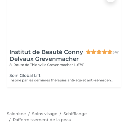
Institut de Beauté Conny
347
Delvaux Grevenmacher
8, Route de Thionville
Grevenmacher L-6791
Soin Global Lift
Inspiré par les dernières thérapies anti-âge et anti-sénescence les plus révolutionnaires, Skeyndor a créé le lifting ultime. Une nouvelle façon de comprendre les traitements de lifting cosmétique au plus profond des cellules L'objectif ultime de ces thérapies est d'améliorer la fonctionnalité cellulaire des cellules dont le métabolisme lent entraîne une perte de densité, de fermeté et d'élasticité des tissus cutanés : c'est le cas des peaux matures ou des peaux surexposées au soleil.
Salonkee
Soins visage
Schifflange
Raffermissement de la peau