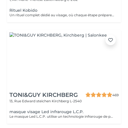
Rituel Kobido
Un rituel complet dédié au visage, où chaque étape prépare la suivante. Nettoyage en douceur, masque actif, puis le massage lift japonais ancestral aux mouvements précis et enveloppants, qui sculpte les traits, redessine l'ovale et relance la micro-circulation. Un art du geste transmis depuis des générations, pour un teint repulpé et un visage visiblement retendu dès la première séance.
TONI&GUY KIRCHBERG
469
13, Rue Edward steichen
Kirchberg L-2540
masque visage Led infrarouge L.C.P.
Le masque Led L.C.P. utilise un technologie infrarouge de pointe qui stimule la vitalité et amplifie les traitements de la peau. Réduit les signes du vieillissent, aide a réduire les imperfections ,illumine la peau, aide au renouvellement cellulaire ,atténue les rougeur de la peau