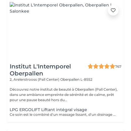
Institut L'Intemporel
767
Oberpallen
2, Arelerstrooss (Pall Center)
Oberpallen L-8552
Découvrez notre institut de beauté à Oberpallen (Pall Center),
dans une ambiance empreinte de sérénité et de calme, prêt
pour une pause beauté hors du...
LPG ERGOLIFT Liftant intégral visage
Ce soin est le combiné d'un massage lissant, d'un drainage manuel et de l'Ergolift en programme « fermeté ». Pourquoi et pour qui? Les différentes techniques travaillent les attaches musculaires pour un effet liftant, un éclat immédiat et il opère une réoxygénation des muscles ainsi qu'une amélioration de l'élasticité de la peau. Vous cherchez un soin fermeté accompagné d'une détente totale? Alors il est pour vous.