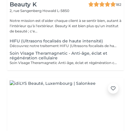
Beauty K
182
2, rue Sangenberg
Howald L-5850
Notre mission est d'aider chaque client à se sentir bien, autant à
l'intérieur qu'à l'extérieur. Beauty K est bien plus qu'un institut
de beauté ; c'e...
HIFU (Ultrasons focalisés de haute intensité)
Découvrez notre traitement HIFU (Ultrasons focalisés de haute intensité) : le soin anti-âge révolutionnaire pour visage, cou et décolleté. Commencez votre expérience par un rendez-vous d'information personnalisé, lors duquel nous analyserons ensemble la zone que vous souhaitez traiter. C'est aussi l'occasion de répondre à toutes vos questions et de vous familiariser avec les avantages de cette technologie de pointe. Notre soin HIFU est la solution idéale pour ceux qui recherchent un rajeunissement sans aiguilles ni chirurgie. Utilisant des ultrasons de haute intensité, ce traitement cible les couches profondes de la peau pour stimuler la production de collagène et d'élastine, entraînant un effet liftant et raffermissant visible. Parfait pour atténuer les signes de vieillissement tels que les rides, la perte de fermeté, et même les cicatrices sur le visage et le corps, le soin HIFU redonne à votre peau une apparence plus jeune et revitalisée. Les résultats peuvent être perceptibles dès la première séance, avec des améliorations continues au fil du temps. Transformez votre peau avec notre soin HIFU un véritable tournant dans les traitements esthétiques modernes, alliant efficacité et sécurité pour révéler votre beauté naturelle sans temps de récupération.
Soin Visage Theramagnetic - Anti-âge, éclat et
régénération cellulaire
Soin Visage Theramagnetic Anti-âge, éclat et régénération cellulaire Le Theramagnetic visage est un soin non-invasif nouvelle génération qui combine la micro-aspiration douce et les champs magnétiques pulsés à résonance stochastique (CMPS) pour redonner au visage toute sa lumière, sa fermeté et sa vitalité. Grâce à sa pièce à main spécialement conçue pour les zones délicates du visage et du cou, ce traitement stimule les fibroblastes, relance la production de collagène et d'élastine, améliore la microcirculation et facilite l'oxygénation cellulaire. Résultats : Effet liftant visible dès la première séance Peau plus lisse, plus ferme et plus lumineuse Réduction des rides, des poches et des signes de fatigue Amélioration de la texture et de l'éclat du teint Sans aiguille, sans douleur et 100 % relaxant, ce soin visage s'adresse à toutes les personnes souhaitant un effet rajeunissant naturel et durable. Recommandation : une cure de 6 séances espacées d'une semaine pour un effet régénérant profond et durable. Idéal en prévention du vieillissement ou en soin intensif.