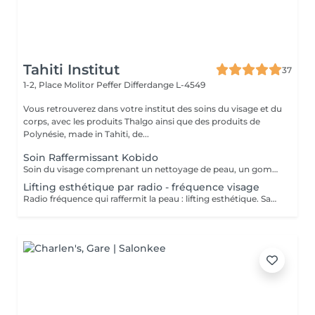
Tahiti Institut
37
1-2, Place Molitor Peffer
Differdange L-4549
Vous retrouverez dans votre institut des soins du visage et du
corps, avec les produits Thalgo ainsi que des produits de
Polynésie, made in Tahiti, de...
Soin Raffermissant Kobido
Soin du visage comprenant un nettoyage de peau, un gommage enzymatique, l'utilisation d'ultra sons, le massage raffermissant kobido, la luminothérapie esthétique et le passage d'un appareil froid pour raffermir les tissus. Le Kobido est une technique de massage facial japonaise ancestrale basée sur une alternance de mouvements rapides et profonds : lissages, pétrissages, percussions et drainages. Il agit à la fois sur la peau, les muscles et la circulation lymphatique. Ce massage vise à : - stimuler la production de collagène et d'élastine - améliorer l'oxygénation des tissus - relâcher les tensions du visage, du cou et de la mâchoire. Résultat : un visage plus tonique, plus lumineux, avec des traits visiblement détendus.
Lifting esthétique par radio - fréquence visage
Radio fréquence qui raffermit la peau : lifting esthétique. Sans chirurgie. Indolore. Améliore les contours du visage. Relance la production naturelle de fibres de votre peau. Fermeté et lissage.