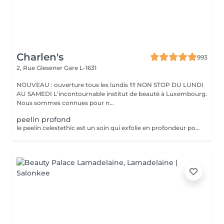
Charlen's
993
2, Rue Glesener
Gare L-1631
NOUVEAU : ouverture tous les lundis !!!! NON STOP DU LUNDI
AU SAMEDI L'incontournable institut de beauté à Luxembourg.
Nous sommes connues pour n...
peelin profond
le peelin celestethic est un soin qui exfolie en profondeur pour lisser la peau raviver leclat du teint et attenuer les imperfections ideal pour retrouver une peau lumineuse et uniforme ce soin traite les cicatrices l,acne les taches pigmentaires le masque de grossesse ect nous sommes a votre disposition pour toutes questions :)