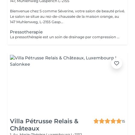
147, Mühlenweg
Gasperich L-2155
Bienvenue chez S comme Séverine, votre salon de beauté privé.
Le salon se situe au rez-de-chaussée de la maison orange, au
147 Muhlenweg, L-2155 Gasp...
Pressotherapie
La pressothérapie est un soin de drainage par compression douce qui stimule la circulation et favorise l'élimination des toxines. Elle procure une agréable sensation de légèreté, aide à soulager les jambes lourdes et offre un véritable moment de détente. À découvrir ponctuellement pour une pause bien-être ou en cure pour des résultats optimisés. Elle s'associe parfaitement à un soin du visage, un Lash Lift ou toute autre prestation.
Villa Pétrusse Relais &
15
Châteaux
1, Av. Marie-Thérèse
Luxembourg L-2132