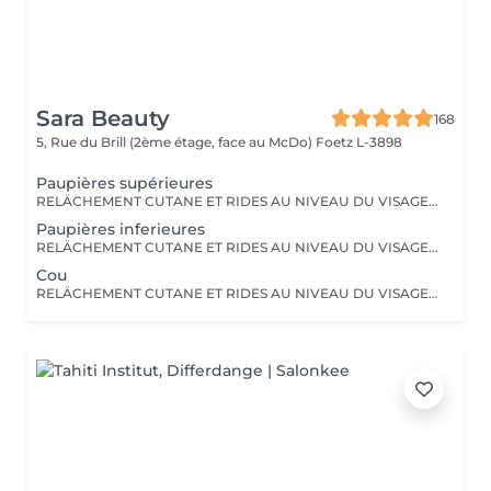
Sara Beauty
168
5, Rue du Brill (2ème étage, face au McDo)
Foetz L-3898
Paupières supérieures
RELÄCHEMENT CUTANE ET RIDES AU NIVEAU DU VISAGE OU DU CORPS. PAS BESOIN DE PASSER PAR LA CASE CHIRURGIE POUR LES ÉLIMINER. LE PLASMA LIFT EST UNE TECHNIQUE ESTHÉTIQUE NON-INVASIVE QUI PROMET UN RAJEUNISSEMENT CUTANÉ RAPIDE ET EFFICACE.
Paupières inferieures
RELÄCHEMENT CUTANE ET RIDES AU NIVEAU DU VISAGE OU DU CORPS. PAS BESOIN DE PASSER PAR LA CASE CHIRURGIE POUR LES ÉLIMINER. LE PLASMA LIFT EST UNE TECHNIQUE ESTHÉTIQUE NON-INVASIVE QUI PROMET UN RAJEUNISSEMENT CUTANÉ RAPIDE ET EFFICACE.
Cou
RELÄCHEMENT CUTANE ET RIDES AU NIVEAU DU VISAGE OU DU CORPS. PAS BESOIN DE PASSER PAR LA CASE CHIRURGIE POUR LES ÉLIMINER. LE PLASMA LIFT EST UNE TECHNIQUE ESTHÉTIQUE NON-INVASIVE QUI PROMET UN RAJEUNISSEMENT CUTANÉ RAPIDE ET EFFICACE.