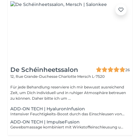
De Schéinheetssalon
26
12, Rue Grande-Duchesse Charlotte
Mersch L-7520
Für jede Behandlung reserviere ich mir bewusst ausreichend
Zeit, um Dich individuell und in ruhiger Atmosphäre betreuen
zu können. Daher bitte ich um ...
ADD-ON TECH | HyaluronInfusion
Intensiver Feuchtigkeits-Boost durch das Einschleusen von Hyaluronsäure mittels NIederschall. Für pralle, durchfeuchtete Haut.
ADD-ON TECH | ImpulseFusion
Gewebsmassage kombiniert mit Wirkstoffeinschleusung und abschließender Versiegelung der Haut. Für maximale Pflege und Schutz.