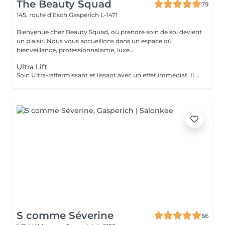
The Beauty Squad
79
145, route d'Esch
Gasperich L-1471
Bienvenue chez Beauty Squad, où prendre soin de soi devient
un plaisir. Nous vous accueillons dans un espace où
bienveillance, professionnalisme, luxe...
Ultra Lift
Soin Ultra-raffermissant et lissant avec un effet immédiat. Il est sur-concentré en principes actifs afin de restructurer et de donner de l'élasticité à la peau. Son effet tenseur et restructurant intensif favorise la synthèse de collagène et d'élastine en diminuant le relachement et en redonnant du volume aux tissus. Le soin idéal pour restructurer, repulper lisser et rendre de l'élasticité à la peau. 1 soin : 135€ Forfait 5 soins : 610€
S comme Séverine
66