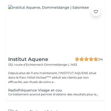
Institut Aquene
214
120, route d'Echternach
Dommeldange L-1453
Depuis plus de 11 ans maintenant, l'INSTITUT AQUENE situé
dans le Parc Hôtel Alvisse**** séduit ses clients par son
efficacité, ses rituels de soins e...
Radiofréquence Visage et cou
Ce traitement avancé permet d'obtenir des résultats plus rapides et plus durables, répondant ainsi à notre engagement de toujours privilégier le bien-être de nos clients. Les avantages de la radiofréquence: 1. Efficacité prouvée: La radiofréquence stimule la production de collagène et l'élastine, améliorant ainsi la fermeté et l'élasticité de la peau. 2. Résultats rapides: Dès les premières séances, vous pourrez observer une peau plus lisse, tonifiée et rajeunie. 3. Traitement non-invasif: La radiofréquence est une méthode sûre et non-chirurgicale, offrant une alternative douce aux interventions plus invasives. 4. Polyvalence: Ce traitement convient à divers types de peau et peut cibler plusieurs zones du corps, y compris le visage, le cou, l'abdomen et les cuisses. 5. Durabilité des résultats: En suivant un protocole de soins régulier, les effets de la radiofréquence se prolongent sur le long terme, apportant une amélioration continue de la texture et de l'apparence de la peau. Les contres indications: Bien que la radiofréquence soit largement reconnue pour sa sécurité et son efficacité, certaines contre-indications doivent être prises en compte: 1. Grossesse et allaitement: Il est déconseillé de subir un traitement à la radiofréquence pendant la grossesse ou l'allaitement. 2. Dispositifs médicaux implantés: Les personnes portant un pacemaker ou d'autres implants électroniques ne doivent pas utiliser ce traitement. 3. Problèmes de peau actifs: les affections cutanées