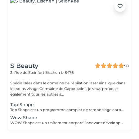
S Beauty
50
3, Rue de Steinfort
Eischen L-8476
Spécialisées dans le domaine de l'épilation laser ainsi que dans
les soins visage Germaine de Cappuccini , je vous propose
également tous les autres s...
Top Shape
Top Shape est un programme complet de remodelage corporel développé par Germaine de Capuccini. Ce plan personnalisé vise à réduire les accumulations de graisse, raffermir les zones relâchées et éliminer les toxines, en tenant compte des particularités de chaque corps.
Wow Shape
WOW Shape est un traitement corporel innovant développé par Germaine de Capuccini. Ce soin vise à remodeler la silhouette, réduire la cellulite et améliorer la texture de la peau. Il combine une technique de vacuum packed avec des actifs puissants pour offrir des résultats visibles rapidement. Principaux bénéfices du traitement WOW Shape : Effet anti-cellulite : cible et réduit la cellulite en stimulant la combustion des graisses. Effet détoxifiant : favorise le drainage, active la circulation et élimine les toxines. Effet amincissant : réduit le volume et aide à libérer la rétention d'eau grâce à son action drainante. Effet préventif : aide à prévenir la formation de nouveaux dépôts graisseux.