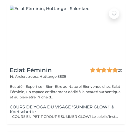
Eclat Féminin
20
14, Arelerstrooss
Huttange 8539
Beauté - Expertise - Bien-Être au Naturel Bienvenue chez Éclat
Féminin, un espace entièrement dédié à la beauté authentique
et au bien-être. Niché d...
COURS DE YOGA DU VISAGE "SUMMER GLOW!" à
Koetschette
- COURS EN PETIT GROUPE SUMMER GLOW! Le soleil s'installe et si c'était le moment parfait pour sublimer votre beauté naturelle ? Vivez l'expérience unique du Face Yoga en petit groupe, dans une atmosphère douce et bienveillante. Ces séances vous permettent de découvrir la pratique pas à pas, d'apprendre les techniques essentielles et de profiter d'un moment de détente partagé dans l'énergie estivale. Un espace pour ralentir, relâcher les tensions et laisser votre beauté naturelle s'épanouir avec grâce. !!! LIEU !!! Centre scolaire et sportif de Koetschette (Salle au 1er étage de la piscine) Horaires : Lundi : 17h3018h30 / 18h3019h30 Mardi : 09h3010h30 / 10h3011h30 - Petits groupes de 8 à 10 personnes pour un accompagnement plus personnalisé. - Priorité de réservation accordée aux personnes abonnées. Découvrez l'ensemble de mes rituels et prestations exclusives sur: www.eclat-feminin.lu - SCROLLER VERS LE HAUT - DESCRIPTION -