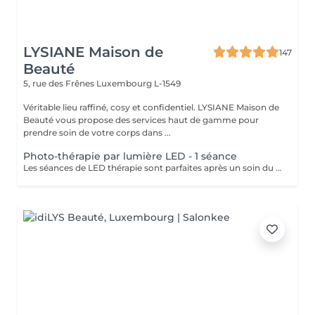
LYSIANE Maison de
147
Beauté
5, rue des Frênes
Luxembourg L-1549
Véritable lieu raffiné, cosy et confidentiel. LYSIANE Maison de
Beauté vous propose des services haut de gamme pour
prendre soin de votre corps dans ...
Photo-thérapie par lumière LED - 1 séance
Les séances de LED thérapie sont parfaites après un soin du visage complet ou ponctuellement, 1 à 2 fois par semaine. Pour un soin anti-âge, la couleur à privilégier est le rouge, elle peut réduire l'inflammation, stimuler la production de collagène et renforcer la peau. La lumière bleue a des propriétés antibactériennes qui préviennent les éruptions cutanées et peut aider à lutter contre l'acné et les dermatoses. La lumière verte dite anti-taches : elle aide à réduire la production de mélanine à l'origine des tâches brunes et cernes hyperpigmentés, tout en calmant la rosacée responsable de rougeurs. La lumière jaune calme les rougeurs, elle améliore la circulation sanguine et lymphatique et a ainsi un effet drainant, anti-oedème. Les séances sont totalement indolores, il n'y a aucune suite et au contraire, la séance est un moment de détente et de relaxation aux vertus anti-inflammatoire et anti-douleurs. Contres indications : Les peaux blessées, brûlées ou irritées Les maladies auto-immunes Epilepsie Port d'un pace maker ou autres implants actifs Grossesse Traitement à base de médicaments photo-sensibilisants