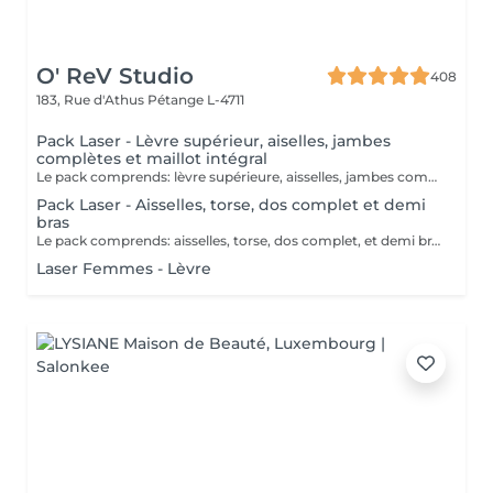
O' ReV Studio
408
183, Rue d'Athus
Pétange L-4711
Pack Laser - Lèvre supérieur, aiselles, jambes
complètes et maillot intégral
Le pack comprends: lèvre supérieure, aisselles, jambes complètes et mailot intégral. Contre indications: Le laser est contre indiqué si vous: - Prenez de la vitamine A, B, C, D. - Prenez d'anti-inflammatoires et de cortisone - Prenez d'antibiotiques - Êtes enceinte - Allaitez - Avez des maladies auto-immunes - Avez des maladies de la peau - Avez de la cicatrisation keloides (problème avec la cicatrisation de la peau) Eviter le solarium 2 semaines avant et après les séances.
Pack Laser - Aisselles, torse, dos complet et demi
bras
Le pack comprends: aisselles, torse, dos complet, et demi bras. Contre indications: Le laser est contre indiqué si vous: - Prenez de la vitamine A, B, C, D. - Prenez d'anti-inflammatoires et de cortisone - Prenez d'antibiotiques - Êtes enceinte - Allaitez - Avez des maladies auto-immunes - Avez des maladies de la peau - Avez de la cicatrisation keloides (problème avec la cicatrisation de la peau) Eviter le solarium 2 semaines avant et après les séances.
Laser Femmes - Lèvre