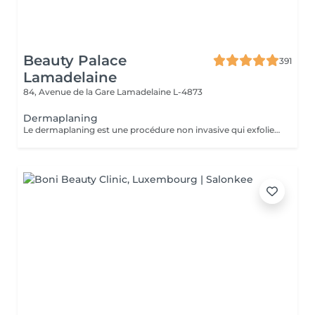
Beauty Palace
391
Lamadelaine
84, Avenue de la Gare
Lamadelaine L-4873
Dermaplaning
Le dermaplaning est une procédure non invasive qui exfolie la peau en utilisant une lame fine pour retirer les cellules mortes et le duvet. Cela rend la peau plus lisse, éclatante et réduit les rides fines et imperfections. C'est indolore, ne nécessite pas de récupération, et améliore l'absorption des soins ainsi que l'application du maquillage. Sans douleur, une peau de bébé.