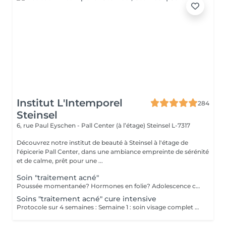
Institut L'Intemporel
284
Steinsel
6, rue Paul Eyschen - Pall Center (à l’étage)
Steinsel L-7317
Découvrez notre institut de beauté à Steinsel à l'étage de
l'épicerie Pall Center, dans une ambiance empreinte de sérénité
et de calme, prêt pour une ...
Soin "traitement acné"
Poussée momentanée? Hormones en folie? Adolescence compliquée? Ce soin est pour vous. Le soin visage complet comprend un nettoyage en profondeur de la peau avec vapeur et extraction des comédons, un léger massage suivi de 20' de traitement. LED et un masque apaisant ou purifiant. Le soin flash est conseillé en entretien suite à un soin complet, entre 2 soins par exemple ou si acné plus tenace. Il comprend un nettoyage du visage, un léger massage et le traitement LED 20'. Pourquoi la LED? La puissance de la lumière LED bleue agit rapidement et efficacement pour éliminer l'acné, les imperfections et l'inflammation existantes, sans dessécher la peau. Elle régule également la production de sébum pour prévenir de futures éruptions cutanées, laissant votre peau claire, saine et lisse.
Soins "traitement acné" cure intensive
Protocole sur 4 semaines : Semaine 1 : soin visage complet + un soin flash (espacé de 2 jours minimum) Semaine 2 / 3 et 4 : 2 soins flash (espacé de 2 jours minimum) Descriptif complet : voir "Soin traitement acné"