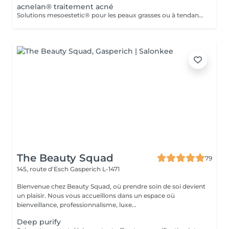
acnelan® traitement acné
Solutions mesoestetic® pour les peaux grasses ou à tendance acnéique. Résultats dermatologiquement prouvés.Méthode professionnelle esthétique pour le traitement des peaux à tendance acnéique et séborrhéique. Nettoie en profondeur la peau des impuretés acnéiques, facilitant ainsi l'activité optimale de l'unité pilosébacée.
The Beauty Squad
79
145, route d'Esch
Gasperich L-1471
Bienvenue chez Beauty Squad, où prendre soin de soi devient
un plaisir. Nous vous accueillons dans un espace où
bienveillance, professionnalisme, luxe...
Deep purify