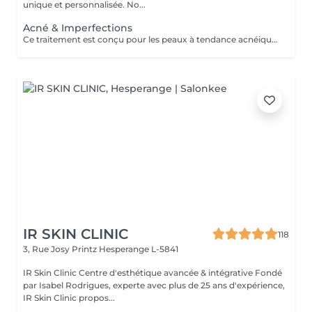
unique et personnalisée. No...
Acné & Imperfections
Ce traitement est conçu pour les peaux à tendance acnéique, des imperfections légères aux formes plus importantes. Après un diagnostic personnalisé, un protocole sur mesure sera établi en fonction de votre peau et de la sévérité de l'acné, en associant les techniques les plus adaptées. Idéal pour : Acné légère à importante Excès de sébum Pores dilatés Points noirs Boutons inflammatoires Marques post-acné Cicatrices superficielles Grain de peau irrégulier Nos protocoles peuvent associer différents traitements professionnels afin d'obtenir les meilleurs résultats tout en respectant votre peau. Une cure de 4 à 8 séances, espacées de 2 à 4 semaines, est généralement recommandée selon l'état de la peau. À LIRE AVANT VOTRE SÉANCE Évitez toute exposition au soleil, aux UV et aux autobronzants pendant les 2 semaines avant et après le traitement. Informez-nous si vous prenez un traitement médical (Roaccutane®, antibiotiques photosensibilisants ou tout autre médicament pouvant influencer le traitement). Traitement contre-indiqué pendant la grossesse. Merci de nous informer en cas d'herpès actif, d'infection cutanée, de plaie, d'eczéma, de psoriasis ou de toute maladie de peau. Ne pas utiliser de rétinol, d'acides exfoliants ou de peeling chimique 5 à 7 jours avant et après la séance. Une protection solaire SPF 50 est recommandée pendant toute la durée du traitement. En cas de doute, contactez-nous avant votre rendez-vous.
IR SKIN CLINIC
118
3, Rue Josy Printz
Hesperange L-5841
IR Skin Clinic Centre d'esthétique avancée & intégrative Fondé
par Isabel Rodrigues, experte avec plus de 25 ans d'expérience,
IR Skin Clinic propos...