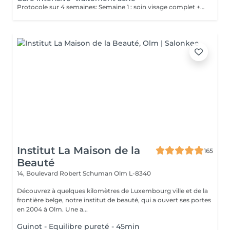
Protocole sur 4 semaines: Semaine 1 : soin visage complet + un soin flash (espacé de 2 jours minimum) Semaine 2 / 3 et 4 : 2 soins flash (espacé de 2 jours minimum) Descriptif complet voir "Soin traitement acné"
Institut La Maison de la
165
Beauté
14, Boulevard Robert Schuman
Olm L-8340
Découvrez à quelques kilomètres de Luxembourg ville et de la
frontière belge, notre institut de beauté, qui a ouvert ses portes
en 2004 à Olm. Une a...
Guinot - Equilibre pureté - 45min