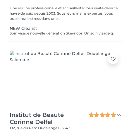
Une équipe professionnelle et accueillante vous invite dans ce
havre de paix depuis 2003. Sous leurs mains expertes, vous
oublierez le stress dans une...
NEW Clearist
Soin visage nouvelle génération Skeyndor. Un soin visage qui va mattifier, resserer les pores et nettoyer en profondeur. Il va équilibrer la production de sébum. Idéal pour peaux épaisses, pores dilatées, mixte et/ou grasse à tendance acnéique.
Institut de Beauté
177
Corinne Delfel
192, rue du Parc
Dudelange L-3542