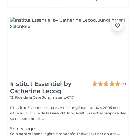
Institut Essentiel by
179
Catherine Lecoq
12, Rue de la Gare
Junglinster L-6117
L'Institut Essentiel est présent à Junglinster depuis 2005 et se
situe au n°12 rue de la Gare, dit Jong Mëtt. Essentiel propose des
soins personnalis...
Soin visage
Soin contre l'acné légère à modérée. Inclut l'extraction des comédons, micro kystes, désinfection de pustules et soins adaptés. J'accorde beaucoup d'importance à expliquer les bons gestes à mes jeunes client(e)s afin qu'il prennent conscience de leur peau et prennent les bonnes habitudes. Pour de meilleurs résultats je conseille 1 soin par semaine sur 1 mois. Important: J'accorde autant d'importance à la relaxation et l'intimité de mes jeunes clients. De ce fait aucun accompagnant ne sera autorisé à rester dans la cabine durant le soin Inclut: Nettoyage et extraction de kystes, comédons et pustules. Désinfection et soins purifiants adaptés. Matériel stérilisé et/ou à usage unique.