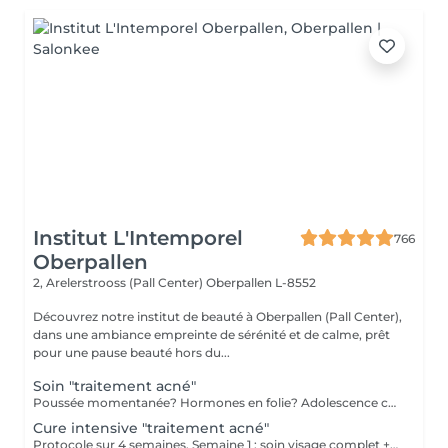
Institut L'Intemporel
766
Oberpallen
2, Arelerstrooss (Pall Center)
Oberpallen L-8552
Découvrez notre institut de beauté à Oberpallen (Pall Center),
dans une ambiance empreinte de sérénité et de calme, prêt
pour une pause beauté hors du...
Soin "traitement acné"
Poussée momentanée? Hormones en folie? Adolescence compliquée? Ce soin est pour vous. Le soin visage complet comprend un nettoyage en profondeur de la peau avec vapeur et extraction des comédons, un léger massage suivi de 20' de traitement LED et un masque apaisant ou purifiant. Le soin flash est conseillé en entretien suite à un soin complet, entre 2 soins par exemple ou si acné plus tenace, il comprend un nettoyage du visage, un léger massage et le traitement LED 20'. Pourquoi la LED? La puissance de la lumière LED bleue agit rapidement et efficacement pour éliminer l'acné, les imperfections et l'inflammation existantes, sans dessécher la peau. Elle régule également la production de sébum pour prévenir de futures éruptions cutanées, laissant votre peau claire, saine et lisse.
Cure intensive "traitement acné"
Protocole sur 4 semaines. Semaine 1 : soin visage complet + un soin flash (espacé de 2 jours minimum) Semaine 2 / 3 et 4 : 2 soins flash (espacé de 2 jours minimum) Descriptif complet : voir "Soin traitement acné"