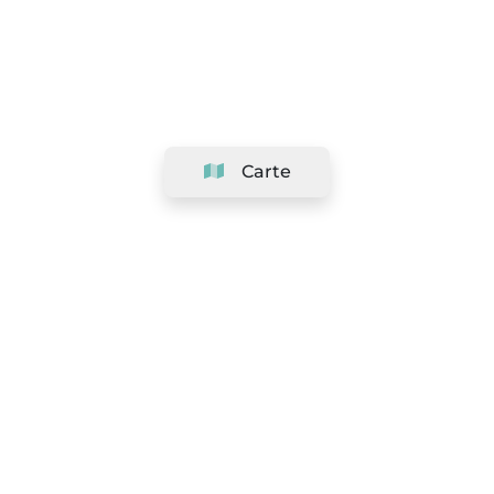
Carte
Société
Support
Équipe
&
Carrières
Référencer votre salon
Légal