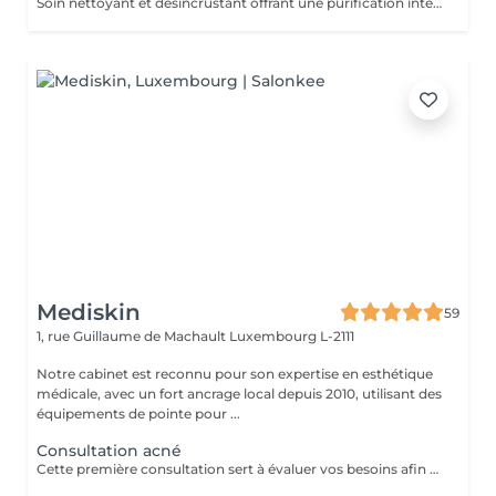
Soin nettoyant et désincrustant offrant une purification intense, aidant les peaux à tendance acnéique et séborrhéique à retrouver un équilibre Deep Purify nettoie les pores en profondeur pour prévenir et atténuer les imperfections. Ce soin est indispensable à une bonne pénétration des agents actifs lors de l'application de produits cosméceutiques. 1 Séance: 135€ forfait 5 séances : 610€
Mediskin
59
1, rue Guillaume de Machault
Luxembourg L-2111
Notre cabinet est reconnu pour son expertise en esthétique
médicale, avec un fort ancrage local depuis 2010, utilisant des
équipements de pointe pour ...
Consultation acné
Cette première consultation sert à évaluer vos besoins afin de vous guider vers les soins sur mesure qui répondront au mieux. À cette occasion, toutes les informations nécessaires, telles que les contre-indications, les résultats attendus et autres détails importants, vous seront fournies pour assurer une prise en charge optimale et vous garantir un suivi personnalisé.