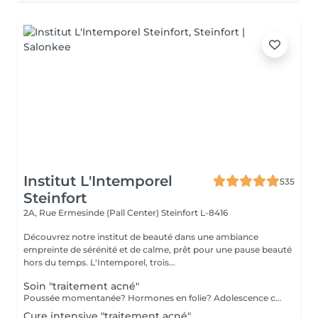
Institut L'Intemporel
535
Steinfort
2A, Rue Ermesinde (Pall Center)
Steinfort L-8416
Découvrez notre institut de beauté dans une ambiance
empreinte de sérénité et de calme, prêt pour une pause beauté
hors du temps. L'Intemporel, trois...
Soin "traitement acné"
Poussée momentanée? Hormones en folie? Adolescence compliquée? Ce soin est pour vous. Le soin visage complet comprend un nettoyage en profondeur de la peau avec vapeur et extraction des comédons, un léger massage suivi de 20' de traitement LED et un masque apaisant ou purifiant. Le soin flash est conseillé en entretien suite à un soin complet, entre 2 soins par exemple ou si acné plus tenace. Il comprend un nettoyage du visage, un léger massage et le traitement LED 20'. Pourquoi la LED? La puissance de la lumière LED bleue agit rapidement et efficacement pour éliminer l'acné, les imperfections et l'inflammation existantes, sans dessécher la peau. Elle régule également la production de sébum pour prévenir de futures éruptions cutanées, laissant votre peau claire, saine et lisse.
Cure intensive "traitement acné"