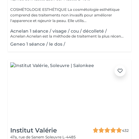
COSMÉTOLOGIE ESTHÉTIQUE La cosmétologie esthétique
comprend des traitements non invasifs pour améliorer
l'apparence et rajeunir la peau. Elle utilis...
Acnelan 1 séance / visage / cou / décolleté /
Acnelan Acnelan est la méthode de traitement la plus récente et la plus innovante de l'acné. Le pack de soins de la marque espagnole Mesoestetic guérit efficacement les changements d'acné de différentes origines et phases. Cette thérapie apaise la peau et les zones enflammées, et a un effet très positif sur la guérison des complications de l'acné, car les cicatrices ne sont plus aussi visibles et les taches sont affinées. C'est la méthode complexe qui guérit l'acné et empêche de nouveaux changements de se produire. Principalement les principes actifs, tels que le complexe bexarétinyle (un rétinoïde), le soufre et le kaolin, fonctionnent comme un nettoyant en profondeur pour les pores obstrués, ce qui conduit à une amélioration visible du teint de la peau. De plus, d'autres ingrédients actifs tels que l'acide hyaluronique, le zinc, l'aloe vera et le cuivre sont présents dans le pack Acknelan. Le complexe d'acné breveté comprend également: Alcool | Acide mandélique | Azelate de disodium | Soufre | Kaolin | Aqua | Acide salicylique | Hydroxypropylméthylcellulose | Acide shikimique | Rétinoxytriméthylsilanes. Les substances combattent tous les symptômes de l'acné, guérissent la peau enflammée, nettoient les pores, réduisent le nombre de points noirs, écaillent la peau, affinent l'apparence, équilibrent la production de sébum et ont un effet antibactérien.
Geneo 1 séance / le dos /
Institut Valérie
432
47a, rue de Sanem
Soleuvre L-4485