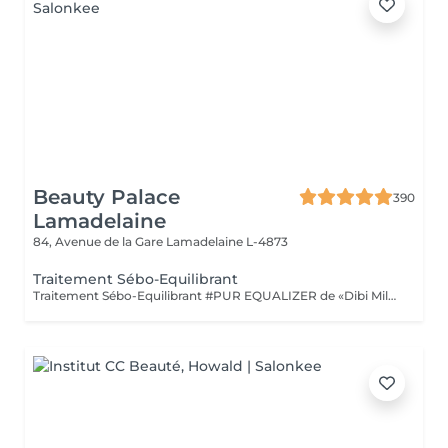
Beauty Palace
390
Lamadelaine
84, Avenue de la Gare
Lamadelaine L-4873
Traitement Sébo-Equilibrant
Traitement Sébo-Equilibrant #PUR EQUALIZER de «Dibi Milano» grâce aux performances de ses principes actifs innovants, il est en mesure de régulariser l'excès de sébum, en procurant un effet matifiant et en réduisant visiblement les pores dilatés, le grain de peau est affiné. Ce soin aide à matifier la peau tout en la maintenant hydratée et protégée. (Masque bio-cellulose)