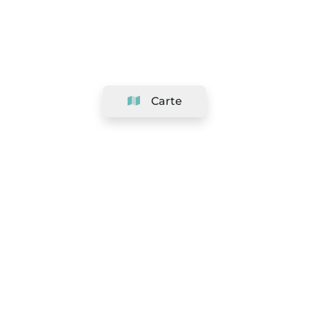
Carte
Société
Support
Équipe
&
Carrières
Référencer votre salon
Légal