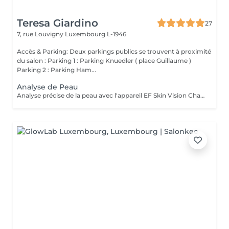
Teresa Giardino
27
7, rue Louvigny
Luxembourg L-1946
Accès & Parking: Deux parkings publics se trouvent à proximité
du salon : Parking 1 : Parking Knuedler ( place Guillaume )
Parking 2 : Parking Ham...
Analyse de Peau
Analyse précise de la peau avec l'appareil EF Skin Vision Chaque peau étant unique, nous analysons ensemble les besoins actuels de votre peau. L'appareil diagnostic effectue une analyse complète. Il détermine l'identité de votre peau en quelques minutes, en se basant sur 9 paramètres spécifiques: hydratation, excès de sébum, élasticité, desquamation, pores, taches pigmentaires, rides pattes d'oie, rides du front, couperose.