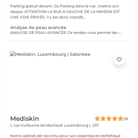
Parking gratuit devant. Ou Parking dans la rue : mettre son
disque. ATTENTION LA RUE A GAUCHE DE LA MAISON EST
UNE VOIE PRIVÉE. Il y est donc interdit...
Analyse de peau avancée
ANALYSE DE PEAU AVANCÉE Ce rendez-vous permet de réaliser une analyse approfondie de la peau, combinant expertise professionnelle et diagnostic assisté par technologie. Grâce à cet outil d'analyse, il est possible d'observer avec précision l'état réel de la peau et d'identifier différentes problématiques : déshydratation, sensibilité, imperfections, pores dilatés, taches pigmentaires, dommages liés aux UV ou premiers signes de l'âge. Cette approche permet d'aller au-delà de l'observation classique et d'établir un diagnostic fiable et précis. À l'issue de ce rendez-vous, une prise en charge personnalisée est proposée afin d'orienter vers les soins ou protocoles les plus adaptés. Un rendez-vous essentiel pour mieux comprendre sa peau et mettre en place une stratégie de soin ciblée, cohérente et efficace. DÉDUCTIBLE LORS DE LA MISE EN PLACE D'UN PROTOCOLE ou POUR L'ACHAT DE PRODUITS ADAPTÉS (à partir de 3 produits.)
Mediskin
59
1, rue Guillaume de Machault
Luxembourg L-2111
Notre cabinet est reconnu pour son expertise en esthétique