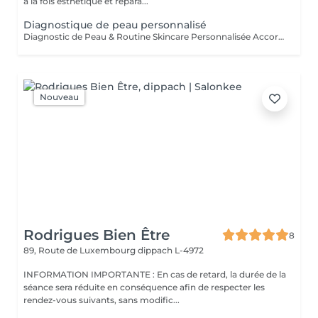
à la fois esthétique et répara...
Diagnostique de peau personnalisé
Diagnostic de Peau & Routine Skincare Personnalisée Accordez à votre peau l'attention qu'elle mérite grâce à un accompagnement entièrement sur mesure. Pendant 1 heure, nous prenons le temps d'analyser votre peau en profondeur afin d'identifier précisément votre type de peau ainsi que son état actuel. Cet échange me permet de comprendre vos habitudes, votre mode de vie et vos objectifs, afin de vous proposer des solutions réellement adaptées. À l'issue de ce diagnostic, vous bénéficiez de : * Une routine skincare personnalisée à domicile, simple, efficace et adaptée à votre quotidien * Une sélection de produits ciblés, parfaitement adaptés à votre peau * Des conseils professionnels pour améliorer durablement la qualité de votre peau * Un plan de soins en institut, conçu sur mesure pour optimiser vos résultats Chaque recommandation est pensée pour s'intégrer facilement à votre mode de vie, avec une approche réaliste et progressive.
Nouveau
Rodrigues Bien Être
8
89, Route de Luxembourg
dippach L-4972
INFORMATION IMPORTANTE : En cas de retard, la durée de la
séance sera réduite en conséquence afin de respecter les
rendez-vous suivants, sans modific...