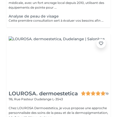
médicale, avec un fort ancrage local depuis 2010, utilisant des
équipements de pointe pour ...
Analyse de peau de visage
Cette première consultation sert à évaluer vos besoins afin de vous guider vers les soins sur mesure qui répondront au mieux. À cette occasion, toutes les informations nécessaires, telles que les contre-indications, les résultats attendus et autres détails importants, vous seront fournies pour assurer une prise en charge optimale et vous garantir un suivi personnalisé.
LOUROSA. dermoestetica
19
116, Rue Pasteur
Dudelange L-3543
Chez LOUROSA Dermoestetica, je vous propose une approche
personnalisée des soins de la peau et de la dermopigmentation,