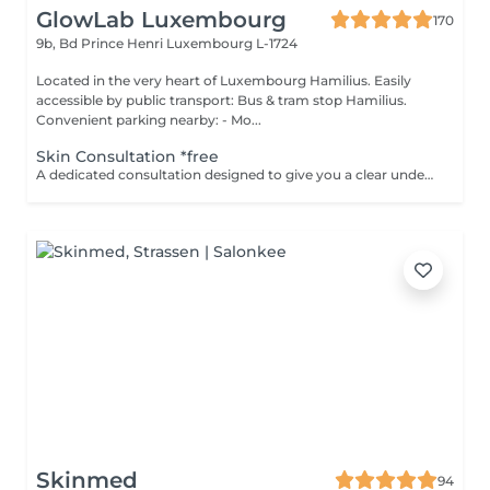
GlowLab Luxembourg
170
9b, Bd Prince Henri
Luxembourg L-1724
Located in the very heart of Luxembourg Hamilius. Easily
accessible by public transport: Bus & tram stop Hamilius.
Convenient parking nearby: - Mo...
Skin Consultation *free
A dedicated consultation designed to give you a clear understanding of your skin and how to treat it effectively. During your visit we: - assess your skin condition - identify key concerns - discuss your goals - review your current skincare routine - recommend products and treatments tailored specifically to your skin This is a space to ask questions, gain clarity, and build a plan that feels right without pressure or obligation. Clear guidance. Honest recommendations. A plan you can trust. Start your GLOW journey with us.
Skinmed
94