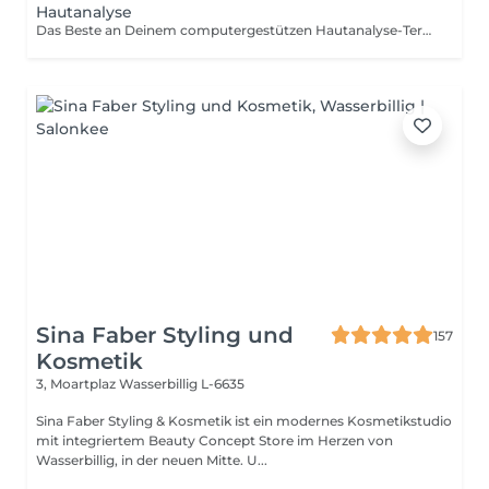
Hautanalyse
Das Beste an Deinem computergestützen Hautanalyse-Termin: Ab einem Produkteinkauf von 80 € ist die professionelle Hautanalyse im Wert von 49 € für Dich kostenlos. Nutze Deinen Termin, um Deine Haut besser kennenzulernen und die perfekt abgestimmten Produkte für Deine individuellen Hautbedürfnisse zu entdecken.
Sina Faber Styling und
157
Kosmetik
3, Moartplaz
Wasserbillig L-6635
Sina Faber Styling & Kosmetik ist ein modernes Kosmetikstudio
mit integriertem Beauty Concept Store im Herzen von
Wasserbillig, in der neuen Mitte. U...