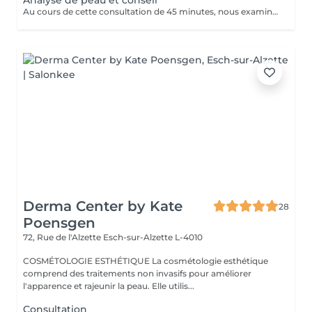
Analyse de peau et conseil
Au cours de cette consultation de 45 minutes, nous examinons les besoins de ta peau et déterminons quels produits de notre gamme te conviennent le mieux. La consultation coûte 50 €, mais ce montant t'est entièrement remboursé si tu achètes des produits pour un montant minimum de 50 €. En d'autres termes, si tu choisis les produits qui te conviennent, ce rendez-vous est gratuit pour toi.
Derma Center by Kate
28
Poensgen
72, Rue de l'Alzette
Esch-sur-Alzette L-4010
COSMÉTOLOGIE ESTHÉTIQUE La cosmétologie esthétique
comprend des traitements non invasifs pour améliorer
l'apparence et rajeunir la peau. Elle utilis...
Consultation