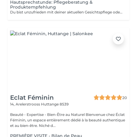
Hautsprechstunde: Pflegeberatung &
Produktempfehlung
Du bist unzufrieden mit deiner aktuellen Gesichtspflege oder möchtest deine Routine an deine Hautbedürfnisse anpassen? Dann ist dieser Termin genau richtig für dich. In einer ca. 30-minütigen Pflegeberatung schauen wir uns gemeinsam an, was deine Haut braucht und welche Produkte aus unserem Clean Beauty Sortiment perfekt zu dir passen. Wir nehmen uns Zeit, hören zu und empfehlen dir eine Pflege, die nicht nur zu deinem Hauttyp passt, sondern dich auch langfristig unterstützt für eine gesunde, strahlende Haut. Die Beratung kostet 50 Euro, wird dir aber bei einem Produktkauf ab 50 Euro vollständig angerechnet. Das heißt: Wenn du dich für passende Produkte entscheidest, ist dieser Termin für dich kostenlos. Die empfohlene Pflege kannst du direkt im Anschluss mitnehmen und direkt in deinen Alltag integrieren.
Eclat Féminin
20
14, Arelerstrooss
Huttange 8539
Beauté - Expertise - Bien-Être au Naturel Bienvenue chez Éclat
Féminin, un espace entièrement dédié à la beauté authentique
et au bien-être. Niché d...
PREMIÈRE VISITE - Bilan de Peau