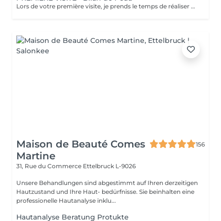
Lors de votre première visite, je prends le temps de réaliser pour vous un bilan de peau complet accompagné d'un questionnaire personnalisé, afin de comprendre votre type et l'état de votre peau. Cette étape me permet de vous offrir des soins sur mesure et des recommandations personnalisées, pour révéler toute la beauté et l'éclat naturel de votre peau. Découvrez l'ensemble de mes rituels et prestations exclusives sur: www.eclat-feminin.lu - SCROLLER VERS LE HAUT - DESCRIPTION -
Maison de Beauté Comes
156
Martine
31, Rue du Commerce
Ettelbruck L-9026
Unsere Behandlungen sind abgestimmt auf Ihren derzeitigen
Hautzustand und Ihre Haut- bedürfnisse. Sie beinhalten eine
professionelle Hautanalyse inklu...
Hautanalyse Beratung Protukte