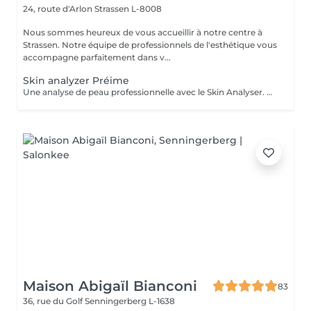
24, route d'Arlon
Strassen L-8008
Nous sommes heureux de vous accueillir à notre centre à
Strassen. Notre équipe de professionnels de l'esthétique vous
accompagne parfaitement dans v...
Skin analyzer Préime
Une analyse de peau professionnelle avec le Skin Analyser. Offrez à votre peau le diagnostic qu'elle mérite grâce à notre Skin Analyser de haute technologie. Dans notre salon, nous utilisons un appareil de pointe pour réaliser une analyse complète et précise de votre peau : hydratation, élasticité, texture, taches pigmentaires, pores dilatés, rides, sébum rien n'échappe à notre expertise. Comment ça se passe ? -Un diagnostic rapide et indolore -Des résultats instantanés sur écran -Un bilan complet et des conseils sur mesure Objectif : comprendre votre peau en profondeur pour optimiser vos soins esthétiques. Offre exclusive : le diagnostic Skin Analyzer vous est remboursé lors de votre premier traitement de la cure de soins proposée !
Maison Abigaïl Bianconi
83
36, rue du Golf
Senningerberg L-1638