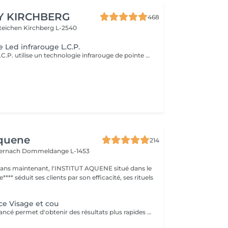
Y KIRCHBERG
468
steichen
Kirchberg L-2540
 Led infrarouge L.C.P.
Le masque Led L.C.P. utilise un technologie infrarouge de pointe qui stimule la vitalité et amplifie les traitements de la peau. Réduit les signes du vieillissent, aide a réduire les imperfections ,illumine la peau, aide au renouvellement cellulaire ,atténue les rougeur de la peau
Aquene
214
ternach
Dommeldange L-1453
1 ans maintenant, l'INSTITUT AQUENE situé dans le
**** séduit ses clients par son efficacité, ses rituels
e Visage et cou
Ce traitement avancé permet d'obtenir des résultats plus rapides et plus durables, répondant ainsi à notre engagement de toujours privilégier le bien-être de nos clients. Les avantages de la radiofréquence: 1. Efficacité prouvée: La radiofréquence stimule la production de collagène et l'élastine, améliorant ainsi la fermeté et l'élasticité de la peau. 2. Résultats rapides: Dès les premières séances, vous pourrez observer une peau plus lisse, tonifiée et rajeunie. 3. Traitement non-invasif: La radiofréquence est une méthode sûre et non-chirurgicale, offrant une alternative douce aux interventions plus invasives. 4. Polyvalence: Ce traitement convient à divers types de peau et peut cibler plusieurs zones du corps, y compris le visage, le cou, l'abdomen et les cuisses. 5. Durabilité des résultats: En suivant un protocole de soins régulier, les effets de la radiofréquence se prolongent sur le long terme, apportant une amélioration continue de la texture et de l'apparence de la peau. Les contres indications: Bien que la radiofréquence soit largement reconnue pour sa sécurité et son efficacité, certaines contre-indications doivent être prises en compte: 1. Grossesse et allaitement: Il est déconseillé de subir un traitement à la radiofréquence pendant la grossesse ou l'allaitement. 2. Dispositifs médicaux implantés: Les personnes portant un pacemaker ou d'autres implants électroniques ne doivent pas utiliser ce traitement. 3. Problèmes de peau actifs: les affections cutanées