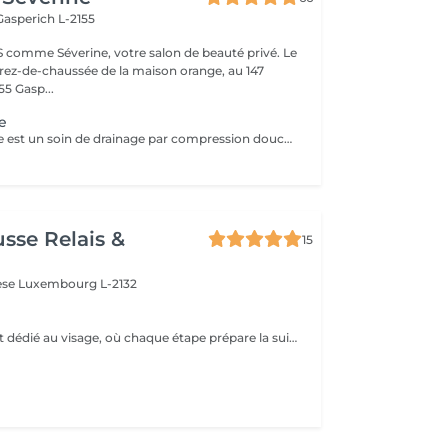
Gasperich L-2155
 comme Séverine, votre salon de beauté privé. Le
u rez-de-chaussée de la maison orange, au 147
5 Gasp...
e
La pressothérapie est un soin de drainage par compression douce qui stimule la circulation et favorise l'élimination des toxines. Elle procure une agréable sensation de légèreté, aide à soulager les jambes lourdes et offre un véritable moment de détente. À découvrir ponctuellement pour une pause bien-être ou en cure pour des résultats optimisés. Elle s'associe parfaitement à un soin du visage, un Lash Lift ou toute autre prestation.
usse Relais &
15
rèse
Luxembourg L-2132
Un rituel complet dédié au visage, où chaque étape prépare la suivante. Nettoyage en douceur, masque actif, puis le massage lift japonais ancestral aux mouvements précis et enveloppants, qui sculpte les traits, redessine l'ovale et relance la micro-circulation. Un art du geste transmis depuis des générations, pour un teint repulpé et un visage visiblement retendu dès la première séance.