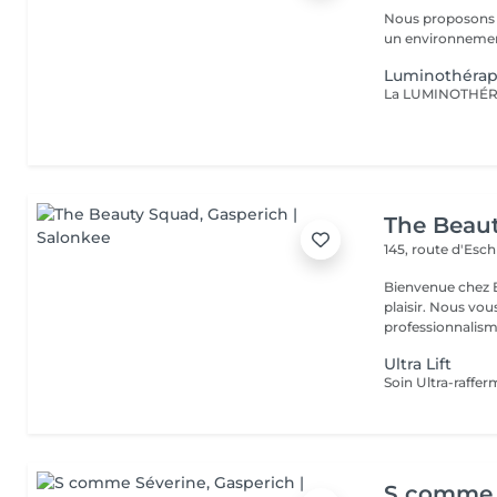
Nous proposons 
un environnement
Luminothérap
The Beau
145, route d'Esc
Bienvenue chez B
plaisir. Nous vou
professionnalisme
Ultra Lift
S comme 