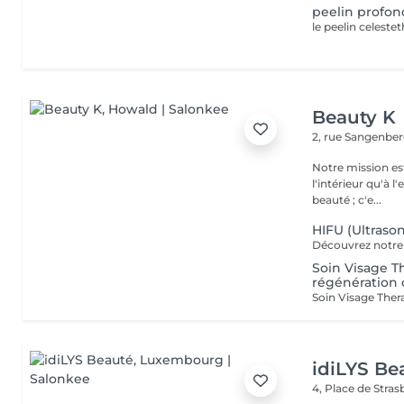
peelin profon
Beauty K
2, rue Sangenbe
Notre mission est
l'intérieur qu'à l
beauté ; c'e...
HIFU (Ultrason
Soin Visage Th
régénération c
idiLYS Be
4, Place de Stra