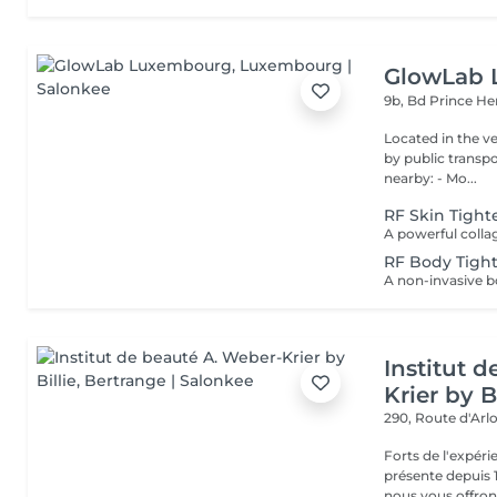
GlowLab
9b, Bd Prince He
Located in the very heart o
by public transport: Bu
nearby: - Mo...
RF Skin Tigh
RF Body Tigh
Institut 
Krier by Bi
290, Route d'Arlo
Forts de l'expéri
présente depuis 1
nous vous offrons 