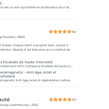
d
le peelin celestethic est un soin qui exfolie en profondeur pour lisser la peau raviver leclat du teint et attenuer les imperfections ideal pour retrouver une peau lumineuse et uniforme ce soin traite les cicatrices l,acne les taches pigmentaires le masque de grossesse ect nous sommes a votre disposition pour toutes questions :)
182
rg
Howald L-5850
 d'aider chaque client à se sentir bien, autant à
'extérieur. Beauty K est bien plus qu'un institut de
s focalisés de haute intensité)
Découvrez notre traitement HIFU (Ultrasons focalisés de haute intensité) : le soin anti-âge révolutionnaire pour visage, cou et décolleté. Commencez votre expérience par un rendez-vous d'information personnalisé, lors duquel nous analyserons ensemble la zone que vous souhaitez traiter. C'est aussi l'occasion de répondre à toutes vos questions et de vous familiariser avec les avantages de cette technologie de pointe. Notre soin HIFU est la solution idéale pour ceux qui recherchent un rajeunissement sans aiguilles ni chirurgie. Utilisant des ultrasons de haute intensité, ce traitement cible les couches profondes de la peau pour stimuler la production de collagène et d'élastine, entraînant un effet liftant et raffermissant visible. Parfait pour atténuer les signes de vieillissement tels que les rides, la perte de fermeté, et même les cicatrices sur le visage et le corps, le soin HIFU redonne à votre peau une apparence plus jeune et revitalisée. Les résultats peuvent être perceptibles dès la première séance, avec des améliorations continues au fil du temps. Transformez votre peau avec notre soin HIFU un véritable tournant dans les traitements esthétiques modernes, alliant efficacité et sécurité pour révéler votre beauté naturelle sans temps de récupération.
eramagnetic - Anti-âge, éclat et
ellulaire
Soin Visage Theramagnetic Anti-âge, éclat et régénération cellulaire Le Theramagnetic visage est un soin non-invasif nouvelle génération qui combine la micro-aspiration douce et les champs magnétiques pulsés à résonance stochastique (CMPS) pour redonner au visage toute sa lumière, sa fermeté et sa vitalité. Grâce à sa pièce à main spécialement conçue pour les zones délicates du visage et du cou, ce traitement stimule les fibroblastes, relance la production de collagène et d'élastine, améliore la microcirculation et facilite l'oxygénation cellulaire. Résultats : Effet liftant visible dès la première séance Peau plus lisse, plus ferme et plus lumineuse Réduction des rides, des poches et des signes de fatigue Amélioration de la texture et de l'éclat du teint Sans aiguille, sans douleur et 100 % relaxant, ce soin visage s'adresse à toutes les personnes souhaitant un effet rajeunissant naturel et durable. Recommandation : une cure de 6 séances espacées d'une semaine pour un effet régénérant profond et durable. Idéal en prévention du vieillissement ou en soin intensif.
auté
157
sbourg
Luxembourg L-2562