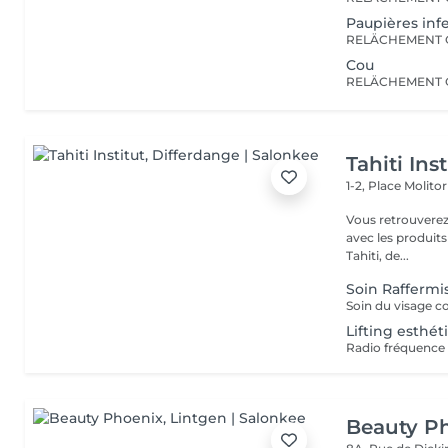
Paupières inf
Cou
Tahiti Inst
1-2, Place Molito
Vous retrouverez 
avec les produit
Tahiti, de...
Soin Raffermi
Lifting esthét
Beauty P