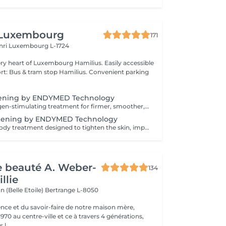
 Luxembourg
171
nri
Luxembourg L-1724
f Luxembourg Hamilius. Easily accessible
s & tram stop Hamilius. Convenient parking
tening by ENDYMED Technology
A powerful collagen-stimulating treatment for firmer, smoother, and visibly rejuvenated skin. A non-invasive RadioFrequency treatment designed to tighten the skin, improve elasticity, and stimulate natural collagen production for a firmer, more lifted appearance. At GlowLab, we use the original EndyMed® system a clinically proven, medical-grade technology known for its deep, controlled dermal heating and safe, effective skin tightening results without downtime. This treatment works by delivering focused radiofrequency energy into the deeper layers of the skin, activating collagen remodeling and improving skin structure from within. AVAILABLE TREATMENT AREAS: - EYES targeted treatment for the delicate eye area to smooth fine lines and improve skin firmness. - DOUBLE CHIN improves jawline definition and reduces skin laxity in the submental area. - FACE + EYES enhances overall skin firmness, smooths texture, and softens fine lines. - FACE + EYES + NECK comprehensive lifting treatment to improve elasticity and restore a firmer, more youthful appearance. - FACE + EYES + NECK + NECKLINE full rejuvenation protocol for maximum skin tightening and overall skin quality improvement. INDICATIONS: - Loss of skin firmness and elasticity - Fine lines and early wrinkles - Mild to moderate skin laxity - Dull or tired-looking skin - Loss of definition in jawline or neck area CONTRAINDICATIONS: - Pregnancy and breastfeeding - Pacemaker or metal implants in the treatment area - Active skin infections or inflammation - Severe skin conditions - Recent aggressive aesthetic procedures AFTERCARE & RECOMMENDATIONS: - Avoid excessive heat exposure (sauna, hot baths) for 2448 hours - Keep the skin well hydrated - Use daily SPF protection - Maintain a consistent treatment schedule for best results A course of 6 sessions is recommended: the first 4 sessions performed weekly, followed by 2 sessions every 2 weeks for optimal and long-lasting results.
tening by ENDYMED Technology
A non-invasive body treatment designed to tighten the skin, improve elasticity, and enhance body contours using advanced radiofrequency technology. At GlowLab, we use the original EndyMed® system a clinically proven, medical-grade technology that delivers controlled thermal energy into the deeper layers of the skin, stimulating collagen production and improving skin structure from within. This treatment helps to firm the skin, improve tone, and visibly refine body contours, making it ideal for areas affected by skin laxity or loss of firmness. TREATMENT OPTIONS: - 30 minutes targeted treatment for smaller areas such as arms, inner thighs, or localized zones. - 45 minutes extended treatment for medium areas or combined zones. - 60 minutes comprehensive treatment for larger areas, including abdomen, thighs, or full contouring focus. INDICATIONS: - Loss of skin firmness and elasticity - Skin laxity (post-weight loss or postpartum) - Uneven skin texture - Decreased skin tone - Body contour refinement CONTRAINDICATIONS: - Pregnancy and breastfeeding - Pacemaker or metal implants in the treatment area - Active skin infections or inflammation - Severe skin conditions AFTERCARE & RECOMMENDATIONS: - Stay well hydrated to support metabolic processes - Avoid excessive heat exposure (sauna, hot baths) for 2448 hours - Maintain a consistent treatment schedule - Combine with a healthy lifestyle for optimal results A comfortable, no-downtime solution for firmer, smoother, and more sculpted body contours. A course of 6-8 sessions is recommended, performed weekly for optimal and long-lasting results.
de beauté A. Weber-
134
llie
n (Belle Etoile)
Bertrange L-8050
ence et du savoir-faire de notre maison mère,
970 au centre-ville et ce à travers 4 générations,
l...