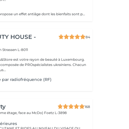
La cryothérapie propose un effet antiâge dont les bienfaits sont particulièrement tangibles: Raffermissement des tissus Réduction des rides Effacement du double menton
TY HOUSE -
84
on
Strassen L-8011
ils&Store est votre rayon de beauté à Luxembourg.
t composée de PROspécialistes ukrainiens. Chacun
s...
e par radiofréquence (RF)
ty
168
(2ème étage, face au McDo)
Foetz L-3898
érieures
RELÄCHEMENT CUTANE ET RIDES AU NIVEAU DU VISAGE OU DU CORPS. PAS BESOIN DE PASSER PAR LA CASE CHIRURGIE POUR LES ÉLIMINER. LE PLASMA LIFT EST UNE TECHNIQUE ESTHÉTIQUE NON-INVASIVE QUI PROMET UN RAJEUNISSEMENT CUTANÉ RAPIDE ET EFFICACE.