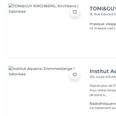
TONI&GU
13, Rue Edward 
masque visage
Institut 
120, route d'Ech
Depuis plus de 1
Parc Hôtel Alvisse
de soins e...
Radiofréquenc