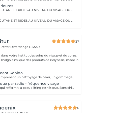
erieures
RELÄCHEMENT CUTANE ET RIDES AU NIVEAU DU VISAGE OU DU CORPS. PAS BESOIN DE PASSER PAR LA CASE CHIRURGIE POUR LES ÉLIMINER. LE PLASMA LIFT EST UNE TECHNIQUE ESTHÉTIQUE NON-INVASIVE QUI PROMET UN RAJEUNISSEMENT CUTANÉ RAPIDE ET EFFICACE.
RELÄCHEMENT CUTANE ET RIDES AU NIVEAU DU VISAGE OU DU CORPS. PAS BESOIN DE PASSER PAR LA CASE CHIRURGIE POUR LES ÉLIMINER. LE PLASMA LIFT EST UNE TECHNIQUE ESTHÉTIQUE NON-INVASIVE QUI PROMET UN RAJEUNISSEMENT CUTANÉ RAPIDE ET EFFICACE.
itut
37
r Peffer
Differdange L-4549
dans votre institut des soins du visage et du corps,
s Thalgo ainsi que des produits de Polynésie, made in
ssant Kobido
Soin du visage comprenant un nettoyage de peau, un gommage enzymatique, l'utilisation d'ultra sons, le massage raffermissant kobido, la luminothérapie esthétique et le passage d'un appareil froid pour raffermir les tissus. Le Kobido est une technique de massage facial japonaise ancestrale basée sur une alternance de mouvements rapides et profonds : lissages, pétrissages, percussions et drainages. Il agit à la fois sur la peau, les muscles et la circulation lymphatique. Ce massage vise à : - stimuler la production de collagène et d'élastine - améliorer l'oxygénation des tissus - relâcher les tensions du visage, du cou et de la mâchoire. Résultat : un visage plus tonique, plus lumineux, avec des traits visiblement détendus.
ique par radio - fréquence visage
Radio fréquence qui raffermit la peau : lifting esthétique. Sans chirurgie. Indolore. Améliore les contours du visage. Relance la production naturelle de fibres de votre peau. Fermeté et lissage.
hoenix
6