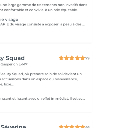
une large gamme de traitements non invasifs dans
 confortable et convivial à un prix équitable.
ie visage
La LUMINOTHÉRAPIE du visage consiste à exposer la peau à des lumières LED afin de stimuler le renouvellement cellulaire et améliorer l'éclat du teint.
ty Squad
79
h
Gasperich L-1471
eauty Squad, où prendre soin de soi devient un
s accueillons dans un espace où bienveillance,
, luxe...
Soin Ultra-raffermissant et lissant avec un effet immédiat. Il est sur-concentré en principes actifs afin de restructurer et de donner de l'élasticité à la peau. Son effet tenseur et restructurant intensif favorise la synthèse de collagène et d'élastine en diminuant le relachement et en redonnant du volume aux tissus. Le soin idéal pour restructurer, repulper lisser et rendre de l'élasticité à la peau. 1 soin : 135€ Forfait 5 soins : 610€
Séverine
66