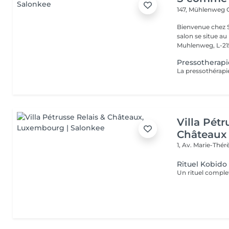
147, Mühlenweg
Bienvenue chez S
salon se situe a
Muhlenweg, L-215
Pressotherapi
Villa Pétr
Châteaux
1, Av. Marie-Thé
Rituel Kobido