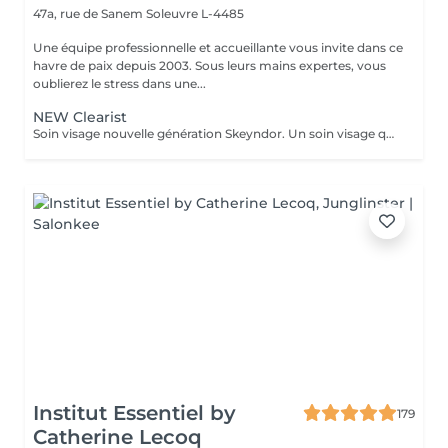
47a, rue de Sanem
Soleuvre L-4485
Une équipe professionnelle et accueillante vous invite dans ce
havre de paix depuis 2003. Sous leurs mains expertes, vous
oublierez le stress dans une...
NEW Clearist
Soin visage nouvelle génération Skeyndor. Un soin visage qui va mattifier, resserer les pores et nettoyer en profondeur. Il va équilibrer la production de sébum. Idéal pour peaux épaisses, pores dilatées, mixte et/ou grasse à tendance acnéique.
Institut Essentiel by
179
Catherine Lecoq