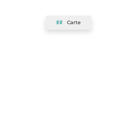
Carte
Société
Support
Équipe
&
Carrières
Référencer votre salon
Légal
Exercer le droit de rétractation
Conditions Générales