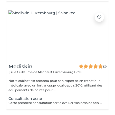
Mediskin
59
1, rue Guillaume de Machault
Luxembourg L-2111
Notre cabinet est reconnu pour son expertise en esthétique
médicale, avec un fort ancrage local depuis 2010, utilisant des
équipements de pointe pour ...
Consultation acné
Cette première consultation sert à évaluer vos besoins afin de vous guider vers les soins sur mesure qui répondront au mieux. À cette occasion, toutes les informations nécessaires, telles que les contre-indications, les résultats attendus et autres détails importants, vous seront fournies pour assurer une prise en charge optimale et vous garantir un suivi personnalisé.