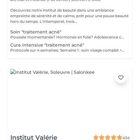
Découvrez notre institut de beauté dans une ambiance
empreinte de sérénité et de calme, prêt pour une pause beauté
hors du temps. L'Intemporel, trois...
Soin "traitement acné"
Poussée momentanée? Hormones en folie? Adolescence compliquée? Ce soin est pour vous. Le soin visage complet comprend un nettoyage en profondeur de la peau avec vapeur et extraction des comédons, un léger massage suivi de 20' de traitement LED et un masque apaisant ou purifiant. Le soin flash est conseillé en entretien suite à un soin complet, entre 2 soins par exemple ou si acné plus tenace. Il comprend un nettoyage du visage, un léger massage et le traitement LED 20'. Pourquoi la LED? La puissance de la lumière LED bleue agit rapidement et efficacement pour éliminer l'acné, les imperfections et l'inflammation existantes, sans dessécher la peau. Elle régule également la production de sébum pour prévenir de futures éruptions cutanées, laissant votre peau claire, saine et lisse.
Cure intensive "traitement acné"
Protocole sur 4 semaines: Semaine 1 : soin visage complet + un soin flash (espacé de 2 jours minimum) Semaine 2 / 3 et 4 : 2 soins flash (espacé de 2 jours minimum) Descriptif complet voir "Soin traitement acné"
Institut Valérie
434