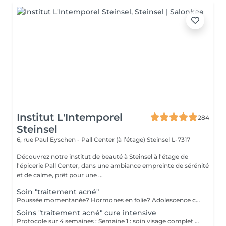
Institut L'Intemporel
284
Steinsel
6, rue Paul Eyschen - Pall Center (à l’étage)
Steinsel L-7317
Découvrez notre institut de beauté à Steinsel à l'étage de
l'épicerie Pall Center, dans une ambiance empreinte de sérénité
et de calme, prêt pour une ...
Soin "traitement acné"
Poussée momentanée? Hormones en folie? Adolescence compliquée? Ce soin est pour vous. Le soin visage complet comprend un nettoyage en profondeur de la peau avec vapeur et extraction des comédons, un léger massage suivi de 20' de traitement. LED et un masque apaisant ou purifiant. Le soin flash est conseillé en entretien suite à un soin complet, entre 2 soins par exemple ou si acné plus tenace. Il comprend un nettoyage du visage, un léger massage et le traitement LED 20'. Pourquoi la LED? La puissance de la lumière LED bleue agit rapidement et efficacement pour éliminer l'acné, les imperfections et l'inflammation existantes, sans dessécher la peau. Elle régule également la production de sébum pour prévenir de futures éruptions cutanées, laissant votre peau claire, saine et lisse.
Soins "traitement acné" cure intensive
Protocole sur 4 semaines : Semaine 1 : soin visage complet + un soin flash (espacé de 2 jours minimum) Semaine 2 / 3 et 4 : 2 soins flash (espacé de 2 jours minimum) Descriptif complet : voir "Soin traitement acné"