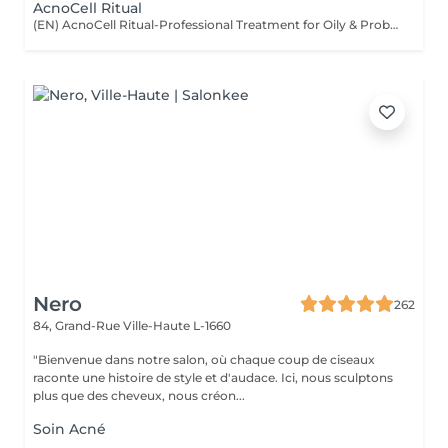
AcnoCell Ritual
(EN) AcnoCell Ritual-Professional Treatment for Oily & Problematic Skin A comprehensive professional treatment specially designed for oily and problematic skin. The procedure focuses on restoring the skin microbiome balance, reducing the appearance of inflammation, regulating sebum production, and strengthening the skin's natural protective barrier. The treatment combines the innovative ALA Factor preparation with advanced next-generation LED light therapy. This combination helps soothe the skin, support its natural recovery processes, and improve the overall condition of the skin. The procedure is performed using professional JeuDerm skincare products, providing the skin with essential care, hydration, and comfort during and after the treatment. Who is this treatment for? * Oily and problematic skin; * Skin prone to inflammation and breakouts; * Excess sebum production; * Dull and uneven complexion; * Weakened skin barrier; * Skin requiring balance restoration and improvement of overall condition. Benefits after the treatment: * Calmer and more balanced-looking skin; * Reduced feeling of excess oiliness; * Fresher and more even complexion; * Improved skin texture; * Support of a healthy skin microbiome balance; * Intensive professional care and hydration. (FR) AcnoCell Ritual-Soin professionnel pour peaux grasses et à problèmes Un soin professionnel complet spécialement conçu pour les peaux grasses et à problèmes. Ce traitement vise à rétablir l'équilibre du microbiome cutané, à réduire l'apparence des inflammations, à réguler la production de sébum et à renforcer la barrière protectrice naturelle de la peau. Le soin associe le produit innovant ALA Factor à une LED-thérapie de dernière génération. Cette combinaison aide à apaiser la peau, à soutenir ses processus naturels de récupération et à améliorer son état général. Le traitement est réalisé avec les produits professionnels JeuDerm, qui apportent à la peau les soins nécessaires, une hydratation optimale et un confort durable pendant et après la procédure. À qui s'adresse ce soin ? * Peaux grasses et à problèmes ; * Peaux sujettes aux inflammations et aux imperfections ; * Excès de sébum ; * Teint terne et irrégulier ; * Barrière cutanée fragilisée ; * Peaux nécessitant un rééquilibrage et une amélioration de leur état général. Résultats après le soin : * Peau plus apaisée et équilibrée ; * Diminution de la sensation de peau grasse ; * Teint plus frais et plus uniforme ; * Texture de peau améliorée ; * Maintien d'un microbiome cutané sain ; * Soin professionnel intensif et hydratation.
Nero
262
84, Grand-Rue
Ville-Haute L-1660
"Bienvenue dans notre salon, où chaque coup de ciseaux
raconte une histoire de style et d'audace. Ici, nous sculptons
plus que des cheveux, nous créon...
Soin Acné