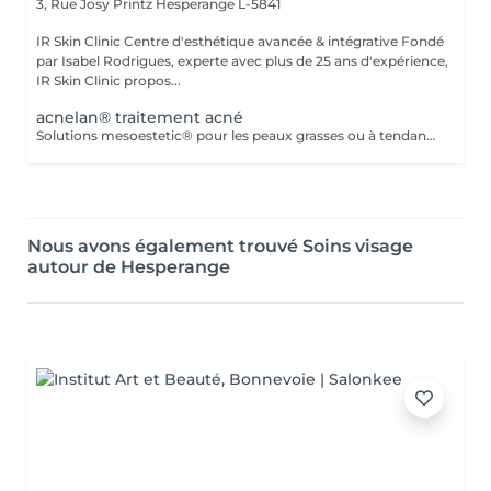
3, Rue Josy Printz
Hesperange L-5841
IR Skin Clinic Centre d'esthétique avancée & intégrative Fondé
par Isabel Rodrigues, experte avec plus de 25 ans d'expérience,
IR Skin Clinic propos...
acnelan® traitement acné
Solutions mesoestetic® pour les peaux grasses ou à tendance acnéique. Résultats dermatologiquement prouvés.Méthode professionnelle esthétique pour le traitement des peaux à tendance acnéique et séborrhéique. Nettoie en profondeur la peau des impuretés acnéiques, facilitant ainsi l'activité optimale de l'unité pilosébacée.
Nous avons également trouvé Soins visage
autour de Hesperange