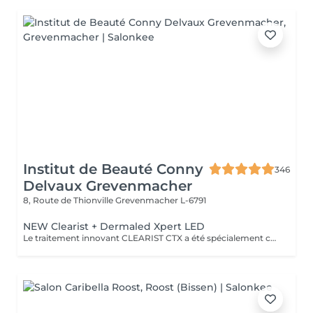
Institut de Beauté Conny
346
Delvaux Grevenmacher
8, Route de Thionville
Grevenmacher L-6791
NEW Clearist + Dermaled Xpert LED
Le traitement innovant CLEARIST CTX a été spécialement conçu pour les peaux impures, grasses et à tendance acnéique. Ce concept de soin exclusif associe des principes actifs hautement efficaces à la photothérapie LED moderne DERMALED XPERT. La lumière LED bleue a une action antibactérienne et favorise l'épuration de la peau, tandis que la lumière LED rouge a un effet apaisant et stimule la régénération naturelle. Le résultat : un teint visiblement affiné et plus équilibré, avec moins d'imperfections et de rougeurs en douceur, efficacement et sans temps d'arrêt.