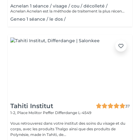
Acnelan 1 séance / visage / cou / décolleté /
Acnelan Acnelan est la méthode de traitement la plus récente et la plus innovante de l'acné. Le pack de soins de la marque espagnole Mesoestetic guérit efficacement les changements d'acné de différentes origines et phases. Cette thérapie apaise la peau et les zones enflammées, et a un effet très positif sur la guérison des complications de l'acné, car les cicatrices ne sont plus aussi visibles et les taches sont affinées. C'est la méthode complexe qui guérit l'acné et empêche de nouveaux changements de se produire. Principalement les principes actifs, tels que le complexe bexarétinyle (un rétinoïde), le soufre et le kaolin, fonctionnent comme un nettoyant en profondeur pour les pores obstrués, ce qui conduit à une amélioration visible du teint de la peau. De plus, d'autres ingrédients actifs tels que l'acide hyaluronique, le zinc, l'aloe vera et le cuivre sont présents dans le pack Acknelan. Le complexe d'acné breveté comprend également: Alcool | Acide mandélique | Azelate de disodium | Soufre | Kaolin | Aqua | Acide salicylique | Hydroxypropylméthylcellulose | Acide shikimique | Rétinoxytriméthylsilanes. Les substances combattent tous les symptômes de l'acné, guérissent la peau enflammée, nettoient les pores, réduisent le nombre de points noirs, écaillent la peau, affinent l'apparence, équilibrent la production de sébum et ont un effet antibactérien.
Geneo 1 séance / le dos /
Tahiti Institut
37
1-2, Place Molitor Peffer
Differdange L-4549
Vous retrouverez dans votre institut des soins du visage et du
corps, avec les produits Thalgo ainsi que des produits de
Polynésie, made in Tahiti, de...