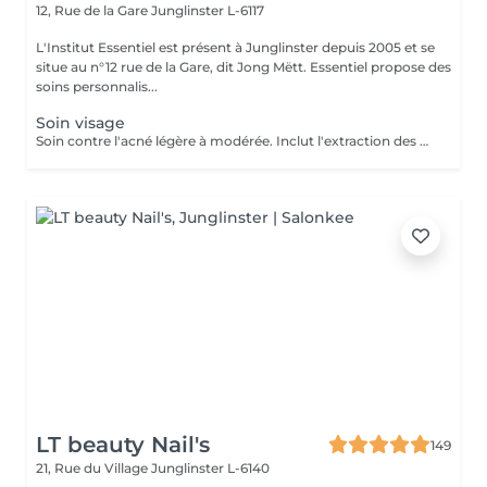
12, Rue de la Gare
Junglinster L-6117
L'Institut Essentiel est présent à Junglinster depuis 2005 et se
situe au n°12 rue de la Gare, dit Jong Mëtt. Essentiel propose des
soins personnalis...
Soin visage
Soin contre l'acné légère à modérée. Inclut l'extraction des comédons, micro kystes, désinfection de pustules et soins adaptés. J'accorde beaucoup d'importance à expliquer les bons gestes à mes jeunes client(e)s afin qu'il prennent conscience de leur peau et prennent les bonnes habitudes. Pour de meilleurs résultats je conseille 1 soin par semaine sur 1 mois. Important: J'accorde autant d'importance à la relaxation et l'intimité de mes jeunes clients. De ce fait aucun accompagnant ne sera autorisé à rester dans la cabine durant le soin Inclut: Nettoyage et extraction de kystes, comédons et pustules. Désinfection et soins purifiants adaptés. Matériel stérilisé et/ou à usage unique.
LT beauty Nail's
149
21, Rue du Village
Junglinster L-6140