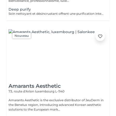
bienveillance, professionnalisme, luxe...
Deep purify
Soin nettoyant et désincrustant offrant une purification intense, aidant les peaux à tendance acnéique et séborrhéique à retrouver un équilibre Deep Purify nettoie les pores en profondeur pour prévenir et atténuer les imperfections. Ce soin est indispensable à une bonne pénétration des agents actifs lors de l'application de produits cosméceutiques. 1 Séance: 135€ forfait 5 séances : 610€
Nouveau
Amarants Aesthetic
73, route d'Arlon
luxembourg L-1140
Amarants Aesthetic is the exclusive distributor of JeuDerm in
the Benelux region, introducing advanced Korean aesthetic
solutions to the European mark...