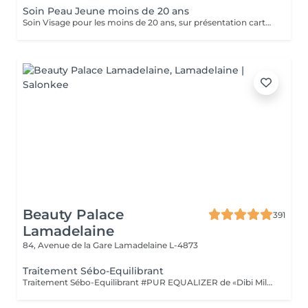
Soin Peau Jeune moins de 20 ans
Soin Visage pour les moins de 20 ans, sur présentation carte d'identité. Soin nettoyant et traitant. Pour peau jeune à imperfections.
Beauty Palace
391
Lamadelaine
84, Avenue de la Gare
Lamadelaine L-4873
Traitement Sébo-Equilibrant
Traitement Sébo-Equilibrant #PUR EQUALIZER de «Dibi Milano» grâce aux performances de ses principes actifs innovants, il est en mesure de régulariser l'excès de sébum, en procurant un effet matifiant et en réduisant visiblement les pores dilatés, le grain de peau est affiné. Ce soin aide à matifier la peau tout en la maintenant hydratée et protégée. (Masque bio-cellulose)