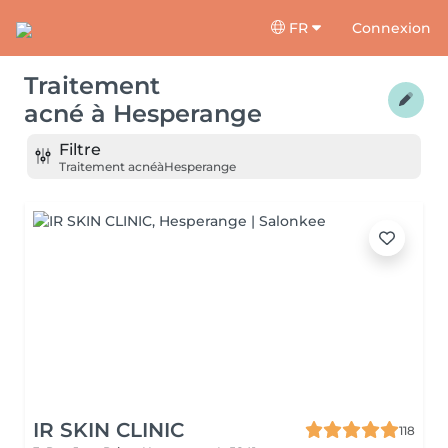
FR
Connexion
Traitement
acné
à
Hesperange
Filtre
Traitement acné
à
Hesperange
IR SKIN CLINIC
118