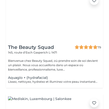
The Beauty Squad
79
145, route d'Esch
Gasperich L-1471
Bienvenue chez Beauty Squad, où prendre soin de soi devient
un plaisir. Nous vous accueillons dans un espace où
bienveillance, professionnalisme, luxe...
Aquaglo + (hydrafacial)
Lissez, nettoyez, hydratez et illuminez votre peau instantanément grâce à notre soin Aquaglo+ et sa technologie exclusive. Ce soin est une véritable innovation inégalable dans la revitalisation d'une peau éclatante,Aquaglo + est 100% personnalisable en fonction de chaque état de peau. 1 soin : 145€ Forfait 5 soins : 650€