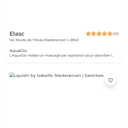
Elasc
275
141, Route de Trèves
Niederanven L-6940
AquaGlo
L'AquaGlo réalise un massage par aspiration pour absorber les comédons, nettoyer la peau en profondeur, l'hydrater, l'oxygéner et l'exfolier. Cet appareil permet de stimuler la micro circulation ainsi que la division cellulaire. Résultats: un look frais, un teint éclatant, une peau hautement hydratée. Rajeunissement garanti ! Sur tous les types de peau, particulièrement avec des impuretés, des points noirs et/ou de l'acné.