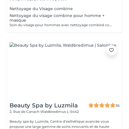
Nettoyage du Visage combine
Nettoyage du visage combine pour homme +
masque
Soin du visage pour hommes avec nettoyage combiné comprenant nettoyage en profondeur, exfoliation, extraction des impuretés, purification de la peau et application d'un masque adapté au type de peau. Le soin aide à éliminer les points noirs, l'excès de sébum et les cellules mortes, tout en hydratant et apaisant la peau. Idéal pour nettoyer la peau en profondeur, améliorer son apparence et retrouver une peau fraîche, propre et soignée.
Beauty Spa by Luzmila
36
2, Rue de Canach
Waldbredimus L-5442
Beauty spa by Luzmila, Centre d'esthétique avancée vous
propose une large gamme de soins innovants et de haute