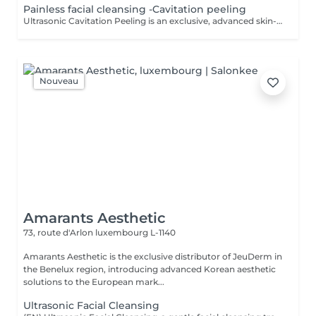
Painless facial cleansing -Cavitation peeling
Ultrasonic Cavitation Peeling is an exclusive, advanced skin-cleansing ritual that combines cutting-edge ultrasound technology with exceptionally gentle, luxury care. The treatment delivers deep purification, instant freshness, and a visible improvement in skin quality all without irritation or downtime. Using the phenomenon of ultrasonic cavitation, microscopic air bubbles effectively remove dead skin cells, excess sebum, and impurities from the skin's surface. The result is a complexion that feels silky-smooth, perfectly cleansed, and naturally radiant. At the same time, the treatment stimulates microcirculation and supports the skin's natural regenerative processes. The Luxury Effect on Your Skin deeply cleansed, fresh, and luminous skin smoother, more refined skin texture reduced appearance of pores diminished blackheads and congestion improved firmness and elasticity enhanced absorption of active ingredients Indications skin in need of deep yet gentle cleansing sensitive and couperose-prone skin oily, combination, and problematic skin excess sebum and environmental impurities dull complexion and loss of radiance preparation of the skin for advanced skincare treatments Contraindications pregnancy pacemaker or metal implants cancer or active oncological conditions active skin inflammation or infection epilepsy recent skin damage or open wounds thrombosis The treatment is painless, comfortable, and deeply relaxing, making it an ideal luxury event-ready facial or a refined addition to an exclusive skincare program. For optimal and long-lasting results, a personalized treatment series is recommended.
Nouveau
Amarants Aesthetic
73, route d'Arlon
luxembourg L-1140
Amarants Aesthetic is the exclusive distributor of JeuDerm in
the Benelux region, introducing advanced Korean aesthetic
solutions to the European mark...
Ultrasonic Facial Cleansing