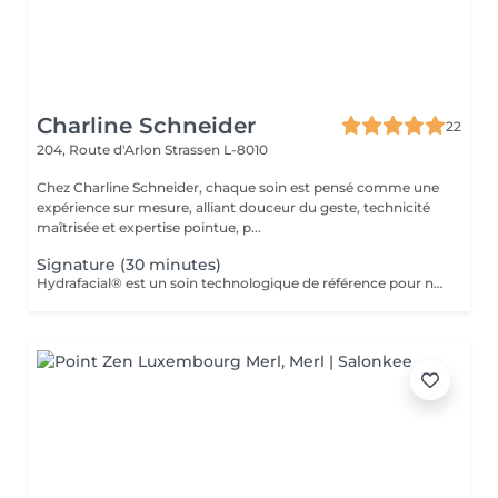
Charline Schneider
22
204, Route d'Arlon
Strassen L-8010
Chez Charline Schneider, chaque soin est pensé comme une
expérience sur mesure, alliant douceur du geste, technicité
maîtrisée et expertise pointue, p...
Signature (30 minutes)
Hydrafacial® est un soin technologique de référence pour nettoyer, purifier et hydrater la peau en profondeur. Son protocole exclusif repose sur 3 étapes essentielles : Nettoyer & exfolier Extraire & purifier Infuser & hydrater Résultat immédiat : une peau plus nette, plus lisse, plus lumineuse et durablement revitalisée. Ce soin n'est pas adapté aux femmes enceintes ou allaitantes, ainsi qu'aux personnes allergiques aux algues ou à l'aspirine.