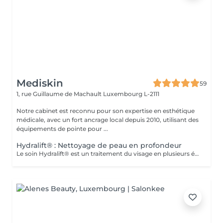
Mediskin
59
1, rue Guillaume de Machault
Luxembourg L-2111
Notre cabinet est reconnu pour son expertise en esthétique
médicale, avec un fort ancrage local depuis 2010, utilisant des
équipements de pointe pour ...
Hydralift® : Nettoyage de peau en profondeur
Le soin Hydralift® est un traitement du visage en plusieurs étapes, conçu pour nettoyer, exfolier et hydrater en profondeur. Il s'agit d'une méthode de réjuvénation cutanée utilisant des agents hydratants et liftants pour améliorer l'apparence et la texture de la peau. Avantages : -Hydratation en profondeur et amélioration de l'élasticité de la peau. -Réduction des rides et des ridules. -Réduction des imperfections cutaées -Cernes Adaptabilité : -Le soin Hydralift® est adapté à tous les types de peaux et est très populaire pour ses bienfaits sur la peau. Complément de Soin: - Pour optimiser les résultats du soin et limiter l'éviction sociale, une séance de luminothérapie est incluse. Celle-ci aide à réduire les inflammations, stimuler la production de collagène et améliorer la cicatrisation de la peau. Contre-indications : -Déconseillé aux femmes enceintes ou allaitantes. Lors de la première séance, nous établirons ensemble vos objectifs et déterminerons le type de peeling le plus adapté à votre peau. Pour toute question, n'hésitez pas à nous contacter ou réserver un rendez-vous conseil gratuit.