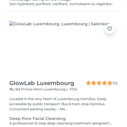
Soin hydratant, purifiant, clarifiant, normalisant ou régénérant
GlowLab Luxembourg
172
9b, Bd Prince Henri
Luxembourg L-1724
Located in the very heart of Luxembourg Hamilius. Easily
accessible by public transport: Bus & tram stop Hamilius.
Convenient parking nearby: - Mo...
Deep Pore Facial Cleansing
A professional 12-step deep cleansing treatment designed to purify the skin, unclog pores, and restore balance using medical-grade ZO Skin Health protocols. This treatment combines advanced skincare with both ultrasonic and precise manual (mechanical) cleansing techniques to effectively remove impurities, excess oil, and buildup while maintaining skin integrity. THE PROTOCOL INCLUDES: - progressive exfoliation - deep pore cleansing - targeted extraction - antibacterial care - soothing restorative steps all performed in a structured, results-driven sequence Ideal for oily, acne-prone, and congested skin, or whenever your skin needs a complete reset. TREATMENT OPTIONS: - Deep Pore Cleansing Facial - a complete 12-step protocol for deep purification and skin reset. - Deep Pore Cleansing + Jacquet Massage includes therapeutic massage to stimulate circulation and enhance detoxification. - Deep Pore Cleansing + PRX-T33 / BioRePeel combines deep cleansing with a biorevitalizing peel to improve skin texture, brightness, and overall skin renewal. BENEFITS: - Deep pore purification - Reduction of blackheads and congestion - Improved skin texture - Balanced oil production - Clearer, healthier-looking skin INDICATIONS: - Oily and acne-prone skin - Enlarged pores - Blackheads and congestion - Uneven skin texture - Dull or tired-looking skin CONTRAINDICATIONS: - Active skin infections or inflammation - Severe inflamed acne - Open wounds or damaged skin - Recent aggressive procedures or chemical peels - Highly sensitive or compromised skin (relative) AFTERCARE & RECOMMENDATIONS: - Avoid sun exposure and use SPF daily - Do not touch or irritate the skin for 24 hours - Avoid active ingredients (retinol, acids) for several days - Keep the skin well hydrated - Follow a professional skincare routine to maintain results A true skin reset clean, balanced, and visibly healthier skin. For optimal results, this treatment is recommended every 10-12 weeks, depending on your skin condition.