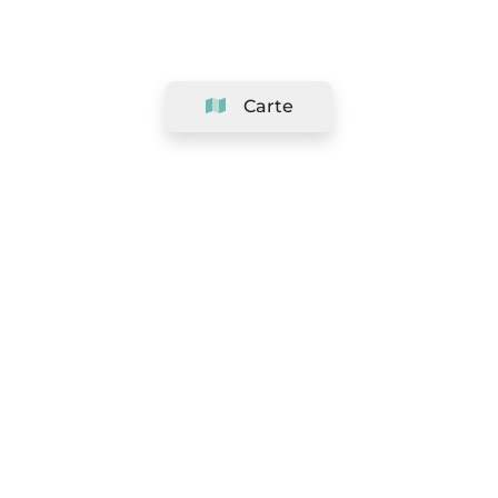
Carte
Société
Support
Équipe
&
Carrières
Référencer votre salon
Légal
Exercer le droit de rétractation