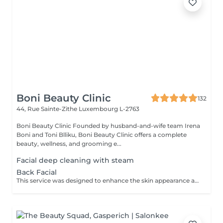
Boni Beauty Clinic
132
44, Rue Sainte-Zithe
Luxembourg L-2763
Boni Beauty Clinic Founded by husband-and-wife team Irena
Boni and Toni Blliku, Boni Beauty Clinic offers a complete
beauty, wellness, and grooming e...
Facial deep cleaning with steam
Back Facial
This service was designed to enhance the skin appearance and focus on any skin concerns that you may have. We start the service with the steam and hot towels cleansing.We follow with a double cleanse to remove all dirt and oil, exfoliation to help remove dead skin build up, extractions as needed, high frequency to kill acne causing bacteria, LED therapy that is customized for your specific skin concerns, a stress releasing back massage with a bacteria balancing mask is also included. We end each service with a toner, serum and moisturizer.