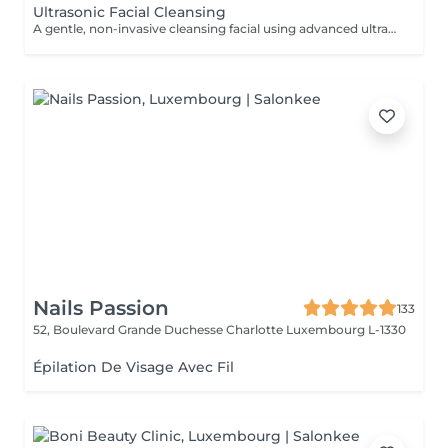
Ultrasonic Facial Cleansing
A gentle, non-invasive cleansing facial using advanced ultrasonic technology to remove impurities, excess oil, and dead skin cells without irritation. This treatment uses high-frequency vibrations to lift impurities from the skin, improve microcirculation, and enhance the absorption of active ingredients. The treatment is completed with a soothing alginate mask to calm, hydrate and restore the skin. The skin is left fresh, smoother, and more radiant - making it ideal for regular maintenance and for sensitive or dehydration-prone skin. AVAILABLE ENHANCEMENTS: - PRX-T33 + Alginate Mask an advanced option combining cleansing with a biorevitalizing peel to improve skin texture, brightness, and overall renewal. - Oxygen Infusion (Intraceuticals) - a technology-driven skin infusion treatment that uses pressurized oxygen to deliver active ingredients deep into the skin. This advanced method boosts hydration, improves skin elasticity, and enhances natural glow for an instantly refreshed and revitalized appearance. - Carboxytherapy- a combined treatment that deeply cleanses the skin while enhancing oxygenation and microcirculation. Carboxytherapy boosts skin vitality, improves radiance, and helps calm the skin after cleansing for a fresh, balanced, and glowing complexion. BENEFITS: - Gentle, no-trauma cleansing - Improved skin texture and radiance - Enhanced absorption of skincare products - Reduction of impurities and excess oil - Suitable all skin types, even for sensitive skin INDICATIONS: - Sensitive or reactive skin - Dehydrated skin - Mild congestion - Dull or uneven skin tone - Maintenance between more intensive treatments CONTRAINDICATIONS: - Active skin infections or inflammation - Open wounds or damaged skin - Severe skin conditions - Recent aggressive procedures (relative) AFTERCARE & RECOMMENDATIONS: - Use SPF daily - Keep the skin well hydrated - Avoid active ingredients (retinol, acids) for 12 days - Maintain regular treatments for best results Clean, calm, and naturally radiant skin with zero downtime. For optimal results, this treatment is recommended every 3-4 weeks, depending on your skin condition.
Nails Passion
133
52, Boulevard Grande Duchesse Charlotte
Luxembourg L-1330
Épilation De Visage Avec Fil