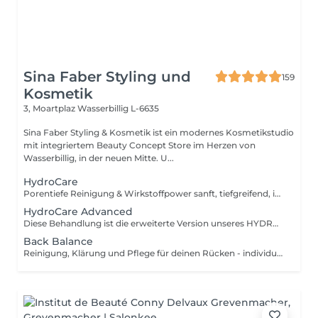
Sina Faber Styling und
159
Kosmetik
3, Moartplaz
Wasserbillig L-6635
Sina Faber Styling & Kosmetik ist ein modernes Kosmetikstudio
mit integriertem Beauty Concept Store im Herzen von
Wasserbillig, in der neuen Mitte. U...
HydroCare
Porentiefe Reinigung & Wirkstoffpower sanft, tiefgreifend, individuell. Diese Behandlung bringt deine Haut auf ein neues Level mit der innovativen HYDROcare Aqua Balance Technologie, entwickelt in Deutschland. Anders als herkömmliche Aquabrasion arbeitet HYDROcare nicht nur mit Wasser sondern mit hochkonzentrierten Flüssigkeiten, die gezielt auf deine Hautbedürfnisse abgestimmt sind. 4 präzise abgestimmte Schritte sorgen für eine Kombination aus sanfter Tiefenreinigung, Hauterneuerung, Detox und Wirkstoffversorgung ohne Irritation, aber mit maximalem Glow. Die 4 Schritte im Überblick: 1. CLEAN Sanfte Tiefenreinigung mit Spirulina Maxima Extrakt und Pentylene Glycol. Entfernt Schmutz, überschüssigen Talg & Unreinheiten, stärkt die Hautbarriere 2. PEEL Mildes Peeling mit Glykolsäure & Milchsäure. Verfeinert die Hautstruktur, löst abgestorbene Hautzellen und bereitet die Haut optimal auf Wirkstoffe vor 3. DETOX Klärende Tiefenreinigung mit Hamamelis & Kamillenextrakt. Beruhigt, wirkt entzündungshemmend & reduziert Unterlagerungen 4. REFRESH Intensive Versorgung mit niedermolekularer Hyaluronsäure & Vitamin C. Polstert auf, versorgt mit Feuchtigkeit und schenkt sofortige Strahlkraft Ergebnisse, die du spürst und siehst!
HydroCare Advanced
Diese Behandlung ist die erweiterte Version unseres HYDROcare-Facials und geht noch einen entscheidenden Schritt weiter: Neben den 4 klassischen Aqua-Steps sorgt eine gezielte Sauerstoff-Wirkstoffversorgung und eine Druckluftmassage dafür, dass die Haut nicht nur gereinigt und durchfeuchtet wird sondern in der Tiefe versorgt, aktiviert und nachhaltig gestärkt. 6 Schritte für echte Veränderung: 1. CLEAN Reinigung mit Spirulina & Pentylene Glycol 2. PEEL Milde Säurelösung mit Glykol- & Milchsäure 3. DETOX Talgregulation mit Kamille & Hamamelis 4. REFRESH Hyaluron & Vitamin C für Frische & Glow 5. OXYGEN GUN Tiefenwirksame Wirkstoffversorgung: Hochdosierte Essenzen werden mit feinem Sauerstoffnebel auf die Haut aufgebracht. Durch ihre besonders niedrige Molekularstruktur dringen die Wirkstoffe tief ein ideal zur intensiven Feuchtigkeitsversorgung, Anti-Aging oder Beruhigung. 6. DERMA PRESSURE Sanfte Druckluftmassage: Impulse per Druckluft massieren die Essenzen gezielt in tiefere Hautschichten. Besonders effizient, punktgenau und völlig schmerzfrei für langanhaltende Effekte und ein strahlendes Finish.
Back Balance
Reinigung, Klärung und Pflege für deinen Rücken - individuell & wirkungsvoll. Unreiner Rücken? Unterlagerungen Pickelmale oder kleine Entzündungen, die einfach nicht weggehen wollen? Die Haut am Rücken ist oft schwieriger zu pflegen und dabei genauso sensibel wie im Gesicht. Mit Back Balance bieten wir dir eine professionelle Tiefenreinigung des Rückens abgestimmt auf dein Hautbild und deine individuellen Bedürfnisse. Was erwartet dich? Diese Behandlung kombiniert modernste Reinigungstechniken mit regenerierender Pflege, um die obersten Hautschichten gezielt zu verfeinern und für die Ausreinigung vorzubereiten. Besonders geeignet bei: - Entzündlicher oder unreiner Rückenpartie Akne - hormonell bedingten Rückenausbrüchen - Verhornungen & Pigmentstörungen - Vor besonderen Anlässen (z.B. Sommer, Hochzeit, Rückenfrei-Outfits)