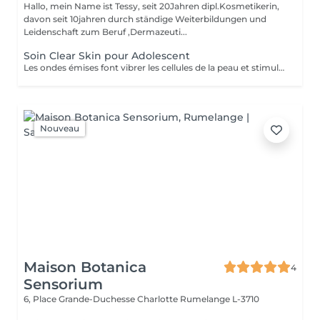
Hallo, mein Name ist Tessy, seit 20Jahren dipl.Kosmetikerin,
davon seit 10jahren durch ständige Weiterbildungen und
Leidenschaft zum Beruf ,Dermazeuti...
Soin Clear Skin pour Adolescent
Les ondes émises font vibrer les cellules de la peau et stimulent ainsi les processus de rajeunissement, de régénération et de réparation de la peau. - Traitement adapté à chaque besoin de la peau - Ultrasons continus et pulsés - Traitement combiné par lumière LED - Micro-massage de la peau - Décongestionnant - Amélioration de l'absorption des principes actifs - Amélioration ciblée de l'aspect de la peau. - Réduction des rides et ridules - Renforcement des tissus - Réduction des signes du vieillissement chronologique de la peau
Nouveau
Maison Botanica
4
Sensorium
6, Place Grande-Duchesse Charlotte
Rumelange L-3710