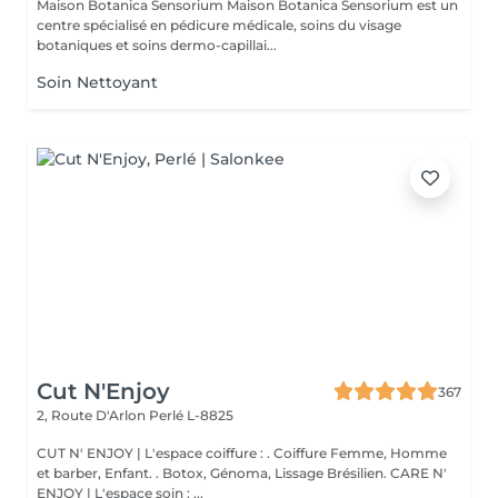
Maison Botanica Sensorium Maison Botanica Sensorium est un
centre spécialisé en pédicure médicale, soins du visage
botaniques et soins dermo-capillai...
Soin Nettoyant
Cut N'Enjoy
367
2, Route D'Arlon
Perlé L-8825
CUT N' ENJOY | L'espace coiffure : . Coiffure Femme, Homme
et barber, Enfant. . Botox, Génoma, Lissage Brésilien. CARE N'
ENJOY | L'espace soin : ...