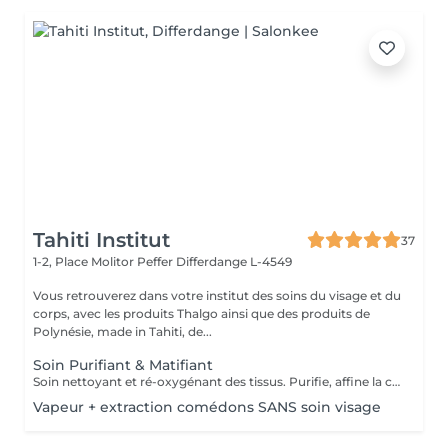
Tahiti Institut
37
1-2, Place Molitor Peffer
Differdange L-4549
Vous retrouverez dans votre institut des soins du visage et du
corps, avec les produits Thalgo ainsi que des produits de
Polynésie, made in Tahiti, de...
Soin Purifiant & Matifiant
Soin nettoyant et ré-oxygénant des tissus. Purifie, affine la couche cornée, resserre les pores et matifie grâce à des appareils professionnels et des produits choisis avec soin. Une détoxification du cuir chevelu est prévu également dans ce soin.
Vapeur + extraction comédons SANS soin visage