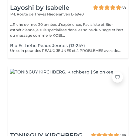
Layoshi by Isabelle
68
141, Route de Trèves
Niederanven L-6940
...Riche de mes 20 années d'expérience, Facialiste et Bio-
esthéticienne je suis spécialisée dans les soins du visage et l'art
du massage comme le KOBI...
Bio Esthetic Peaux Jeunes (13-24Y)
Un soin pour des PEAUX JEUNES et à PROBLÈMES avec des produits 100% BIO (anti inflammatoire, calmant et cicatrisant). L'accent est mis sur le nettoyage avec désincrustation profonde des impuretés.
TONI&GUY KIRCHBERG
469