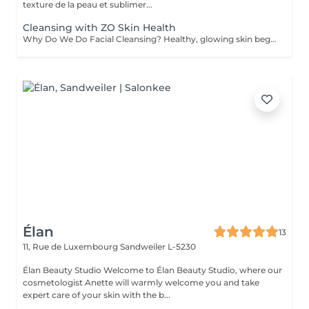
texture de la peau et sublimer...
Cleansing with ZO Skin Health
Why Do We Do Facial Cleansing? Healthy, glowing skin begins with proper cleansing. A professional facial cleansing goes beyond everyday washing, targeting impurities and buildup that regular skincare can't reach. Benefits of Facial Cleansing: - Removes dirt, excess oil, and dead skin cells - Unclogs pores and prevents breakouts - Stimulates blood circulation and skin renewal - Prepares the skin to absorb nourishing products more effectively - Leaves the complexion fresh, smooth, and radiant We perform every facial cleansing using premium ZO Skin Health formulas by Dr. Zein Obagi, providing medical-quality skincare with visible improvements. Recommended age: Facial cleansing is suitable for both women and men starting from the age of 12-15, when the skin often begins to experience excess oil and clogged pores. It is also highly beneficial for adults seeking to maintain healthy, radiant, and youthful-looking skin. Contraindications: Facial cleansing is not recommended in cases of: - Active skin infections or inflammation - Severe acne in the acute stage - Open wounds, cuts, or burns on the face - Skin allergies or individual intolerance to treatment ingredients - Certain dermatological or systemic conditions (consultation required) Before your session, our specialist will carefully assess your skin and offer the most effective treatment for you.
Élan
13
11, Rue de Luxembourg
Sandweiler L-5230
Élan Beauty Studio Welcome to Élan Beauty Studio, where our
cosmetologist Anette will warmly welcome you and take
expert care of your skin with the b...