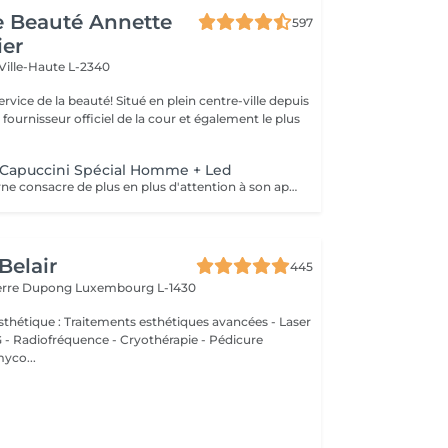
de Beauté Annette
597
ier
Ville-Haute L-2340
uté! Situé en plein centre-ville depuis
st fournisseur officiel de la cour et également le plus
Capuccini Spécial Homme + Led
L'homme moderne consacre de plus en plus d'attention à son apparence , ce soin réparateur enlève les toxines, renforce la peau , est apaisant et rafraichissant.
Belair
445
ierre Dupong
Luxembourg L-1430
thétique : Traitements esthétiques avancées - Laser
Radiofréquence - Cryothérapie - Pédicure
myco...