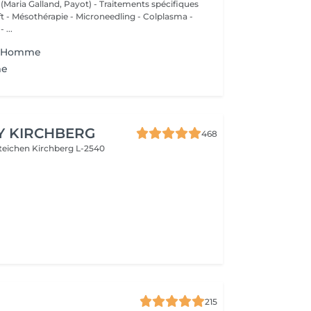
 (Maria Galland, Payot) - Traitements spécifiques
ift - Mésothérapie - Microneedling - Colplasma -
 ...
nd Homme
me
Y KIRCHBERG
468
steichen
Kirchberg L-2540
215