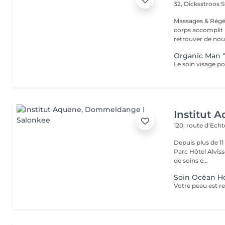
32, Dicksstroos
S
Massages & Régé
corps accomplit b
retrouver de nouv
Organic Man 
Institut 
120, route d'Ech
Depuis plus de 1
Parc Hôtel Alvisse
de soins e...
Soin Océan 