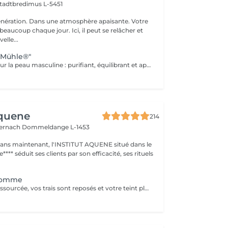
tadtbredimus L-5451
nération. Dans une atmosphère apaisante. Votre
eaucoup chaque jour. Ici, il peut se relâcher et
elle...
"Mühle®"
Le soin visage pour la peau masculine : purifiant, équilibrant et apaisant. Idéal pour les imperfections ou les peaux stressées. Des arômes raffinés alliés au meilleur de la nature : dans sa gamme de cosmétiques naturels BIO, MÜHLE allie durabilité et luxe. Huile d'argan pure, beurre de karité nourrissant, aloe vera aux vertus réparatrices, calendula et camomille apaisants : chaque ingrédient est issu de l'agriculture biologique certifiée ou de la cueillette sauvage.
Aquene
214
ternach
Dommeldange L-1453
1 ans maintenant, l'INSTITUT AQUENE situé dans le
**** séduit ses clients par son efficacité, ses rituels
Homme
Votre peau est ressourcée, vos trais sont reposés et votre teint plus lumineux. Véritable recharge d'énergie, les extraits d'algue bleue sont libérés au cur des cellules pour une action anti-âge et antifatigue.