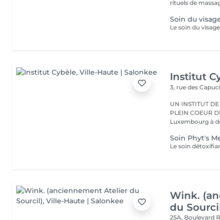
rituels de massag
Soin du visag
Institut C
3, rue des Capuc
UN INSTITUT DE
PLEIN COEUR DU CENTRE VILLE 
Luxembourg à deu
Soin Phyt's 
Wink. (an
du Sourci
25A, Boulevard 