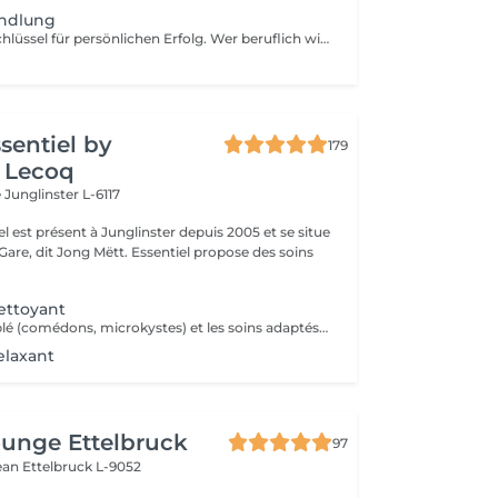
ndlung
Vitalität ist der Schlüssel für persönlichen Erfolg. Wer beruflich wie privat zupackend auftritt, wirkt souverän und fühlt sich wohl in seiner Haut. Unser Anspruch ist es, diese vitale Energie zu erhalten. Den Attraktivität ist etwas sehr Individuelles und keine Frage des Alters. Auszeit für Körper, Geist und Seele. Die aufeinander abgestimmte Kombination aus einer belebenden Pflege und kraftspendenden Massagen weckt schnell die Lebensgeister und macht wieder munter. Fühlen Sie sich frischer, vitaler und meistern Sie Herausforderungen mit neuem Elan. Unsere wohltuenden BABOR Men Behandlungen vertreiben zuverlässig Stress und Anspannung. BABOR Men schenkt Ihrer Haut ein attraktives, vitales Aussehen und Entspannung pur. NEUE ENERGIE TANKEN Diese erfrischende Gesichtsbehandlung ist ein intensives Verwöhnerlebnis. Sie aktiviert und belebt zugleich, damit Sie wieder gestärkt in den Alltag eintauchen können.
ssentiel by
179
 Lecoq
e
Junglinster L-6117
iel est présent à Junglinster depuis 2005 et se situe
ng Mëtt. Essentiel propose des soins
ettoyant
Un nettoyage ciblé (comédons, microkystes) et les soins adaptés avant et après le nettoyage.
elaxant
unge Ettelbruck
97
Jean
Ettelbruck L-9052