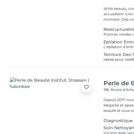
Wink beauty, concept store. Espace
accueillant! Une
moment. Des cons
Restructurat
Epilation En
Teinture Des S
Perle de B
196, Route d’Arl
Depuis 2017, nou
élégante et apai
beauté et vous off
Diagnostique
Soin Nettoyan