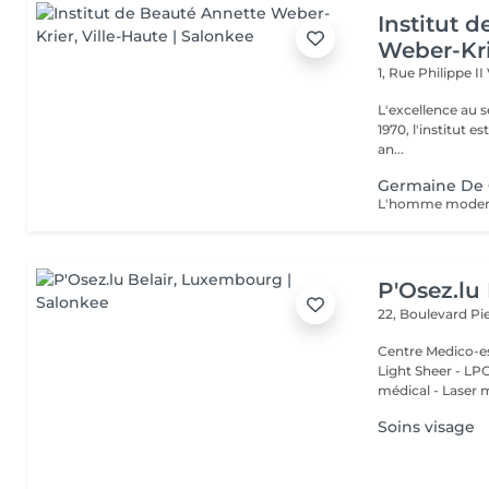
Institut 
Weber-Kr
1, Rue Philippe II
L'excellence au service de la bea
1970, l'institut e
an...
Germaine De 
P'Osez.lu 
22, Boulevard P
Centre Medico-es
Light Sheer - LPG - 
médical - Laser 
Soins visage