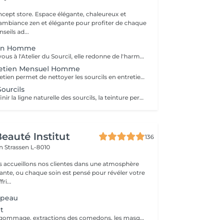
 élégante, chaleureux et
 ambiance zen et élégante pour profiter de chaque
eils ad...
ion Homme
Premier rendez-vous à l'Atelier du Sourcil, elle redonne de l'harmonie au visage. Entièrement réalisée à la pince à épiler, cette prestation iconique vise à redéfinir la forme des sourcils. Formée en morphologie du visage, notre équipe de professionnelles maîtrise toutes les subtilités d'une forme réussie. Un entretien mensuel permet ensuite de conserver une ligne idéale.
tretien Mensuel Homme
L'épilation d'entretien permet de nettoyer les sourcils en entretien et de conserver ainsi leur ligne. Au-delà de deux mois sans entretien à l'atelier du sourcil, il faudra refaire une restructuration pour redessiner à nouveau la ligne du sourcil.
ourcils
Idéale pour redéfinir la ligne naturelle des sourcils, la teinture permet d'intensifier et sublimer le regard. Parfois clairsemés, en manque de densité ou simplement endommagés par de trop régulières épilations, les sourcils peuvent avoir besoin d'être travaillés pour intensifier la teinte du poil ou masquer les sourcils blancs ou grisonnants.
eauté Institut
136
on
Strassen L-8010
s accueillons nos clientes dans une atmosphère
sante, ou chaque soin est pensé pour révéler votre
ri...
 peau
t
Un soin avec un gommage, extractions des comedons, les masques spécifiques. Effet : la peau est fraîche, nette et éclatant.