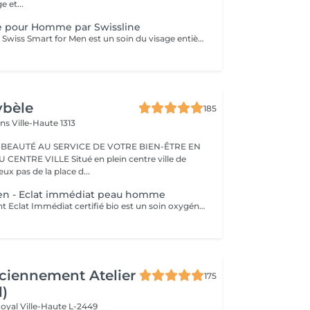
e et...
e pour Homme par Swissline
Le soin du visage Swiss Smart for Men est un soin du visage entièrement personnalisé de 45 à 60 minutes conçu pour les hommes qui cherchent à détoxifier et à renforcer leur peau. Ce soin du visage utilise exclusivement des produits Swissline végétaliens, améliorés avec la collection signature d'Age Intelligence Boosters pour protéger et rééquilibrer la peau. Il a un effet de détresse instantané et comprend un massage facial de 15 à 20 minutes combinant relaxation et drainage lymphatique pour détoxifier la peau, et c'est un moyen intelligent et rapide de paraître à votre meilleur. Principaux avantages : Rafraîchit et dynamise la peau fatiguée Atténue l'irritation Améliore le teint et la texture de la peau
ybèle
185
ins
Ville-Haute 1313
 BEAUTÉ AU SERVICE DE VOTRE BIEN-ÊTRE EN
Situé en plein centre ville de
x pas de la place d...
Men - Eclat immédiat peau homme
Le soin détoxifiant Eclat Immédiat certifié bio est un soin oxygénant et défatigant, destiné à toutes les peaux masculines, est idéal pour les épidermes asphyxiés ou les teints brouillés. Nettoyage - gommage - extraction des comédons avec vapeur - massage - masque. Enrichi en ginseng, aloé vera et huiles végétales nourrissantes, il hydrate, apaise et revitalise la peau.
ciennement Atelier
175
l)
Royal
Ville-Haute L-2449