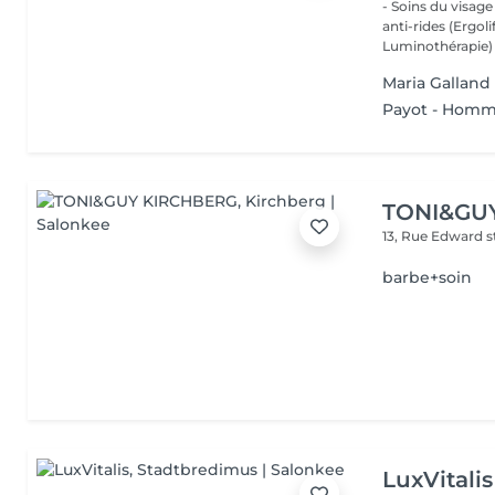
- Soins du visage
anti-rides (Ergol
Luminothérapie) -
Maria Galla
Payot - Hom
TONI&GU
13, Rue Edward 
barbe+soin
LuxVitalis