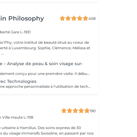
in Philosophy
408
iberté
Gare L-1931
o'Phy, votre institut de beauté situé au coeur de
mbourg. Sophie, Clémence, Mélissa et
...
e – Analyse de peau & soin visage sur-
Ce soin est spécialement conçu pour une première visite. Il débute par une analyse de peau approfondie afin de comprendre ses besoins et d’identifier les déséquilibres éventuels. Le soin du visage est ensuite entièrement personnalisé, avec des techniques et des produits adaptés pour répondre de manière ciblée aux besoins de la peau. Ce premier rendez-vous permet d’obtenir des résultats visibles tout en bénéficiant de conseils personnalisés pour améliorer durablement la qualité de la peau.
vec Technologies
Ce soin associe une approche personnalisée à l'utilisation de technologies avancées afin d'agir plus en profondeur sur la peau. Les technologies sont sélectionnées en fonction des besoins pour améliorer la texture de la peau, l'hydratation et les signes de l'âge. Un soin idéal pour obtenir des résultats visibles et aller plus loin dans l'amélioration de la qualité de la peau.
190
en
Ville-Haute L-1118
 urbaine à Hamilius. Des soins express de 30
s du visage immersifs Swissline, en passant par nos