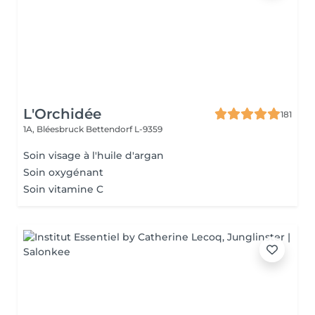
L'Orchidée
181
1A, Bléesbruck
Bettendorf L-9359
Soin visage à l'huile d'argan
Soin oxygénant
Soin vitamine C