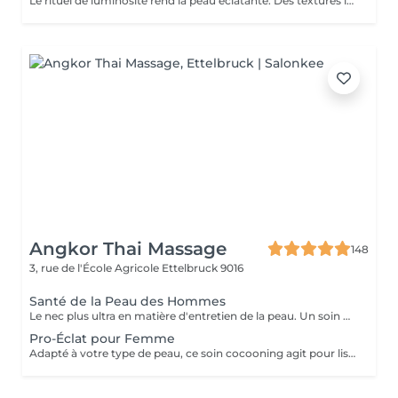
Le rituel de luminosité rend la peau éclatante. Des textures légères et fraïches affinent le grain de peau pour une peau qui brille de santé et de pureté - une beauté éclatante.
Angkor Thai Massage
148
3, rue de l'École Agricole
Ettelbruck 9016
Santé de la Peau des Hommes
Le nec plus ultra en matière d'entretien de la peau. Un soin du visage sur mesure conçut pour atténuer les ridules et récupérer la peau fatiguée. En plus d'un massage signature du visage, du cou et des épaules, exfolier, nettoyer, restaurer et protéger sont au cur de ce soin du visage pour ces messieurs.
Pro-Éclat pour Femme
Adapté à votre type de peau, ce soin cocooning agit pour lisser et tonifier. il offre un coup de fouet aux peaux fatiguées et laisse votre teint renouvelé et revitalisé.