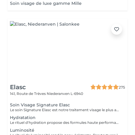
Soin visage de luxe gamme Mille
Elasc
275
141, Route de Trèves
Niederanven L-6940
Soin Visage Signature Elasc
Le soin Signature Elasc est notre traitement visage le plus abouti et personnalisé. Conçu spécialement pour vous, par notre équipe, ce rituel est une véritable expérience sensorielle pour vous détendre, raviver l'éclat de votre teint, redessiner les contours de votre visage et revitaliser votre peau en profondeur. Ce soin multi-actions combine des produits cosméceutiques ultra-performants, des gestes experts et l'utilisation de pierres en quartz rose ou de jade verte en fonction de votre peau. Le soin débute par un nettoyage précis de votre peau et par une exfoliation douce aux manuvres stimulantes pour lisser et illuminer le teint. Après un travail technique avec la pierre et la pose d'un masque crème spécifique vient le massage Signature : une combinaison de manuvres liftantes, drainantes, tonifiantes et sculptantes avec une huile de haute qualité. Votre peau est ainsi lumineuse, décongestionnée, hydratée, liftée et raffermie. Ce soin Signature Elasc convient à tous les types de peau : teint terne, peau déshydratée, perte de fermeté, premiers signes de l'âge mais aussi pour toute personne ayant besoin d'une pause bien-être ou recherchant le cocooning et la chaleur caractéristiques à notre institut Elasc.
Hydratation
Le rituel d'hydration propose des formules haute performance qui s'attaquent stratégiquement à tous les paramètres de la déshydratation. Ciblés, ils améliorent le manteau hydrolipidique, la teneur en NMF est le ciment intercellulaire.
Luminosité