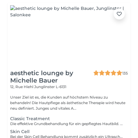
aesthetic lounge by
135
Michelle Bauer
12, Rue Hiehl
Junglinster L-6131
Unser Ziel ist es, die Kunden auf höchstem Niveau zu
behandeln! Die Hautpflege als ästhetische Therapie wird heute
neu definiert. Junges und vitales A...
Classic Treatment
Die effektive Grundbehandlung für ein gepflegtes Hautbild. Diese Behandlung wird hauptsächlich mit Produkten durchgeführt.Classic Treatment ist eine Behandlung die die Funktionen der Haut wieder aufbaut, die Haut stabilisiert und der trockenen Haut neue Geschmeidigkeit und Vitalität verleiht.
Skin Cell
Bei der Skin Cell Behandlung kommt zusätzlich ein Ultraschallgerät zum Einsatz. Das Ultraschallgerät dient als Wirkungsverstärker für eine Reihe von Produkten. Durch den Einsatz von Ultraschalltechnik werden die Wirkstoffe in ihrer molekularen Struktur verkleinert, wodurch sie tiefer in die Haut vordringen und dort ihre volle Wirkung entfalten können. Hierbei wird die Regeneration der Haut stimuliert. Für eine schöne, strahlende und straffe Haut.