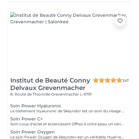
Institut de Beauté Conny
347
Delvaux Grevenmacher
8, Route de Thionville
Grevenmacher L-6791
Soin Power Hyaluronic
Le traitement Hyaluronic de Skeyndor est un soin du visage qui utilise l'acide hyaluronique pour hydrater, raffermir et repulper la peau. Il revitalise les peaux sèches, lisse les ridules et améliore la texture de la peau grâce à une hydratation intense et à des ingrédients nourrissants.
Soin Power C+
Soin coup d'éclat et éclaircissant Offrez à votre peau un véritable bain de lumière avec ce soin d'exception. Sa synergie hautement concentrée en antioxydants revitalise intensément les peaux fatiguées, ternes et en manque d'éclat. Il aide à neutraliser les radicaux libres tout en renforçant la barrière cutanée pour une peau visiblement plus résistante et protégée. Résultat : le teint est sublimé, plus uniforme et éclatant, avec un effet bonne mine immédiat et durable.
Soin Power Oxygen
Le soin Power Oxygen de Skeyndor est un véritable rituel revitalisant, conçu pour infuser la peau en oxygène et lui redonner toute sa vitalité. Il stimule en profondeur la régénération cellulaire, optimise l'oxygénation cutanée et renforce la barrière protectrice de la peau. Résultat : la peau est intensément revitalisée, parfaitement hydratée et sublimée d'un éclat frais, lumineux et énergisant.