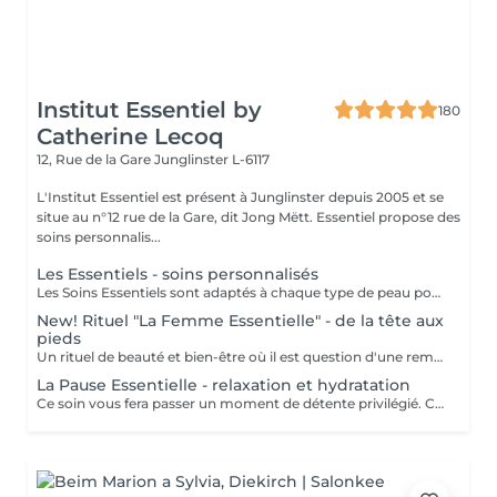
Institut Essentiel by
180
Catherine Lecoq
12, Rue de la Gare
Junglinster L-6117
L'Institut Essentiel est présent à Junglinster depuis 2005 et se
situe au n°12 rue de la Gare, dit Jong Mëtt. Essentiel propose des
soins personnalis...
Les Essentiels - soins personnalisés
Les Soins Essentiels sont adaptés à chaque type de peau pour répondre à vos attentes et besoins. Incluant un diagnostique, un nettoyage et gommage adapté, les soins spécifiques d'hydratation, le modelage et drainage manuel du visage et une pose masque. Suivant les besoins diagnostiqués je vous proposerai un protocole se soin le plus adapté pour que vous obteniez le meilleur résultat. Le soin Global inclut les épilations sourcils et contour bouche. Le but des soins essentiels étant d'apporter un soulagement, un effet et une expérience adaptée pour des résultats durables. Inclure un massage INDIBA® à votre soin essentiel augmente les effets des soins apportés et augmente le résultat (oxygénation, détente musculaire, hydratation, anti-âge, anti inflammatoire, équilibrant) Le point fort du soin: le massage évidemment et le résultat grâce aux soins ciblés. Pour plus de renseignements n'hésitez pas à prendre contact avec nous. Pensez à réserver vos teintures, épilations etc séparément dans "les plus essentiels à réserver", ces prestations ne sont pas incluses dans le prix ni la durée d'un soin essentiel. A bientôt. Catherine
New! Rituel "La Femme Essentielle" - de la tête aux
pieds
Un rituel de beauté et bien-être où il est question d'une remise en beauté de la tête aux pieds. Plus qu'un simple soin, le Rituel La Femme Essentielle est une parenthèse bien-être et beauté. Entre les mains expérimentées de Catherine Lecoq vous vous laisserez porter et surprendre. 2h30-3h lors desquelles vous n'avez rien à faire, ni à penser. Je m'en charge pour vous et je ne laisserai rien au hasard. Résultat: un émerveillement et un changement subtile pour vous embellir. Le rituel comprend un - soin du visage - remise en beauté des mains et pieds - remise en beauté des cils et sourcils - massages relaxants personnalisés -
La Pause Essentielle - relaxation et hydratation
Ce soin vous fera passer un moment de détente privilégié. Ce soin s'adresse à toutes et tous qui souhaite passer un moment agréable et oublier le quotidien. Hydratation, gommage, massage tout en douceur. Convient à tout type de peau (soins adaptés) Le point fort: Le massage sans aucun doute!