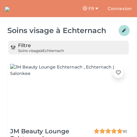
FR
Connexion
Soins visage
à
Echternach
Filtre
Soins visage
à
Echternach
JM Beauty Lounge
93