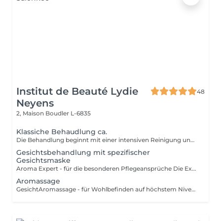
Institut de Beauté Lydie
48
Neyens
2, Maison
Boudler L-6835
Klassiche Behaudlung ca.
Die Behandlung beginnt mit einer intensiven Reinigung und einem Gesichtswasser das Ihre Haut neutralisiert und beruhigt. Make-Up und Umwelteinflüsse werden sanft entfernt. Bei der anschließenden Behandlung werden ausschließlich auf die Bedürfnisse Ihrer Haut abgestimmte Produkte verwendet. Mit einem Peeling werden die oberste Zelllagen der Haut abgetragen und die Poren werden geöffnet. Unreinheiten der Haut werden professionell und sanft entfernt. Nach der Tiefenausreinigung freut sich die Haut auf eine entspannende Massage bei der Sie die Augen schließen dürfen und einfach nur genießen können. Eine wirkstoffreiche Maske rundet alles ab. Mit einer Pflegenden Creme wird die Behandlung abgeschlossen und Sie können entspannt in Ihren weiteren Tag starten. Diese Behandlung ist für alle Hauttypen geeignet.
Gesichtsbehandlung mit spezifischer
Gesichtsmaske
Aroma Expert - für die besonderen Pflegeansprüche Die Expert-Behandlungen sind die exklusivsten Decleor Behandlungen für höchste Pflegeansprüche. Neben den Ihrem Hauttyp entsprechenden Aromessencen und Baumes werden die konzentrierten Spezialmasken, die kurz vor dem Auftragen verrührt werden, in das Behandlungsritual integriert. - Maske Hydra Force für feuchtigkeitsarme Haut - Maske Aroma Lisse für sehr müde Haut - Maske Mate and Pure für Misch- und ölige Haut - Maske Harmonie Douceur Expert für empfindliche Haut Elemente der Aroma Expert Behandlung: Reinigungsritual (Reinigung, Intensivreinigung, mildes Peeling), Tiefenausreinigung und Massage für Gesicht, Hals und Dekolleté,Tagespflege. Diese Behandlung ist für alle Hauttypen geeignet.
Aromassage
GesichtAromassage - für Wohlbefinden auf höchstem Niveau Dies ist eine sanfte Massagebehandlung für alle, die Stressabbau, Beruhigung und Entspannung suchen, für entspannte Gesichtszüge und einen leuchtenden Teint. Genießen Sie die wohltuende Kraft Ätherischer Öle. Elemente der Aromassage Behandlung: Reinigungsritual (Reinigung, Intensivreinigung, mildes Peeling), Massage für Gesicht, Hals und Dekolleté, Maske, Tagespflege. Diese Behandlung ist für alle Hauttypen geeignet.