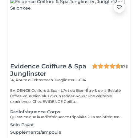
Evidence Coiffure & Spa
578
Junglinster
14, Route d‘Echternach
Junglinster L-6114
EVIDENCE Coiffure & Spa - L'Art du Bien-Être & de la Beauté
Offrez-vous bien plus qu'un rendez-vous : une véritable
expérience. Chez EVIDENCE Coiffu...
Radiofréquence Corps
Qu'est-ce que la radiofréquence tripolaire ? La radiofréquence tripolaire est l'une des méthodes non invasives les plus efficaces pour raffermir et tonifier visiblement la peau. La peau perd naturellement son élasticité et sa souplesse à cause du processus de vieillissement ou des fluctuations de poids, et à mesure que la peau s'amincit, les signes du temps deviennent plus fréquents. L'énergie radiofréquence stimule la contraction des fibres de collagène existantes et la production de nouvelles cellules pour lisser, tonifier et raffermir la peau. Les zones de traitement comprennent : Cou (uniquement sur les côtés et jamais devant); Double menton - Double menton ; Front; Autour des yeux; Joues; moustache chinoise; région de la mâchoire.
Soin Payot
Suppléments/ampoule