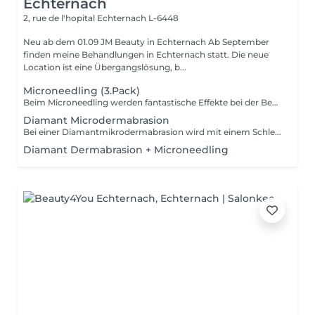
Echternach
2, rue de l'hopital
Echternach L-6448
Neu ab dem 01.09 JM Beauty in Echternach Ab September
finden meine Behandlungen in Echternach statt. Die neue
Location ist eine Übergangslösung, b...
Microneedling (3.Pack)
Beim Microneedling werden fantastische Effekte bei der Behandlung von Narbengewebe, Hautunebenheiten und Fältchen erzielt sowie die Hautverjüngung und Straffung gefördert. Diese Methode bereitet durch gezielte Micro-Perforation einerseits Ihre Haut auf das Einschleusen hoch wirksamer Wirkstoffkombinationen in tiefe Hautschichten vor. Andererseits werden durch die Micro-Nadeln winzige Verletzungen signalisiert. Dies regt die Haut zur Erneuerung an und löst die hauteigene Ausschüttung von Elastin, Kollagen und Hyaluronsäure aus. -ANTI-AGING -ANREGUNG DER ZELLREGENERATION -PORENVERFEINERUNG -NARBENBEHANDLUNG -REDUZIERUNG VON PIGMENTFLECKEN -VERBESSERTE WIRKSTOFFAUFNAHME
Diamant Microdermabrasion
Bei einer Diamantmikrodermabrasion wird mit einem Schleifkopf und vakuum die abgestorbene, oberste Hautschicht abgetragen. -VERBESSERUNG DER HAUTSTRUKTUR -MILDERUNG VON FÄLTCHEN UND FESTIGUNG DER HAUT -VERFEINERUNG DER POREN -TIEFENREINIGUNG DER HAUT -BESSERE SAUERSTOFFVERSORGUNG DER ZELLEN -NORMALISIERUNG DER TALGPRODUKTION -AKTIVIERUNG DES LYMPHFLUSSES Die Haut wirkt ebenmäßiger, jünger und strahlt wieder.
Diamant Dermabrasion + Microneedling