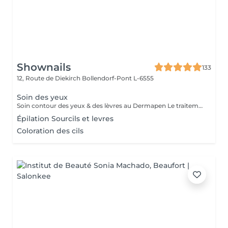
Shownails
133
12, Route de Diekirch
Bollendorf-Pont L-6555
Soin des yeux
Soin contour des yeux & des lèvres au Dermapen Le traitement du contour des yeux et des lèvres est réalisé à l'aide du Dermapen, une technique de micro-aiguillage qui stimule naturellement la production de collagène et d'élastine. Ce soin permet de : Atténuer les rides et ridules. Réduire les cernes. Diminuer les poches sous les yeux. Raffermir et lisser la peau. Améliorer l'éclat et la texture du contour des yeux et des lèvres. Un regard plus frais, une peau plus lisse et des lèvres sublimées dès les premières séances.
Épilation Sourcils et levres
Coloration des cils