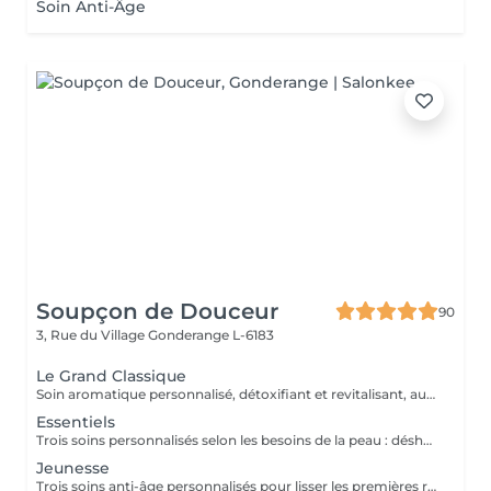
Soin Anti-Âge
Soupçon de Douceur
90
3, Rue du Village
Gonderange L-6183
Le Grand Classique
Soin aromatique personnalisé, détoxifiant et revitalisant, autour d'un nettoyage profond en 5 phases exclusives
Essentiels
Trois soins personnalisés selon les besoins de la peau : déshydratée (HYDRALESSENCE), dénutrie, sèche à très sèche (NUTRILESSENCE) ou sensible, avec rougeurs (CALMESSENCE)
Jeunesse
Trois soins anti-âge personnalisés pour lisser les premières rides (ELASTINE), combler les rides profondes (TIME RESIST), ou raffermir l'ovale du visage (OPTIMIZER)