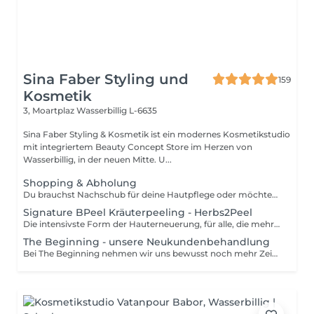
Sina Faber Styling und
159
Kosmetik
3, Moartplaz
Wasserbillig L-6635
Sina Faber Styling & Kosmetik ist ein modernes Kosmetikstudio
mit integriertem Beauty Concept Store im Herzen von
Wasserbillig, in der neuen Mitte. U...
Shopping & Abholung
Du brauchst Nachschub für deine Hautpflege oder möchtest einen Gutschein abholen? Dann ist dieser kurze Termin genau das Richtige für dich. Hier kannst du unkompliziert deine Produkte oder Gutscheine bei uns im Studio abholen ganz ohne Wartezeit und in entspannter Atmosphäre. Wichtig: Bitte beachte, dass es sich hierbei um einen reinen Abhol- oder Shopping-Termin handelt. Eine individuelle Hautanalyse oder Pflegeberatung ist aus Zeitgründen nicht möglich. Wir freuen uns auf dich!
Signature BPeel Kräuterpeeling - Herbs2Peel
Die intensivste Form der Hauterneuerung, für alle, die mehr wollen als nur einen Frische-Kick. Das Signature BPeel basiert auf der innovativen herbs2peel Methode und kombiniert natürliches Kräuterpeeling mit gezielter, individueller Wirkstoffbehandlung und Entspannungselementen. Feinste Kräuterpartikel werden in die Haut eingearbeitet und erzeugen eine gezielte Mikroirritation. Genau hier beginnt der Effekt: - die Durchblutung wird angeregt - der Stoffwechsel aktiviert - die Zellerneuerung stimuliert Gleichzeitig werden abgestorbene Hautzellen gelöst, während aktive Wirkstoffe tief in die Haut eingeschleust werden. Das Besondere: Es kommt nicht zu einem klassischen Schälprozess, sondern zu einer intensiven Regeneration mit sichtbarem Ergebnis. Du spürst den typischen Nervenkitzel während der Behandlung, ein Zeichen dafür, dass deine Haut arbeitet und auf Hochtouren regeneriert. Das Ergebnis: - klarere, ebenmäßigere Haut - feinere Poren - mehr Spannkraft und Elastizität - sichtbar mehr Glow - ein entspanntes Nervensystem Indikationen: - unreine Haut / Akne / verstopfte Poren - großporiges Hautbild - feuchtigkeitsarme Haut - erste Fältchen / Elastizitätsverlust - Hyperpigmentierung - fahle, gestresste Haut - Haut, die langfristig verbessert werden soll Kontraindikationen: - bekannte Allergien gegen Kräuter/Pflanzenstoffe - akute Hauterkrankungen oder Entzündungen - entzündliche Rosazea - offene Hautstellen / Wunden - stark gereizte Haut
The Beginning - unsere Neukundenbehandlung
Bei The Beginning nehmen wir uns bewusst noch mehr Zeit, um deine Haut ganzheitlich zu analysieren und zu verstehen. Dafür kombinieren wir eine ausführliche Anamnese mit einer modernen digitalen Hautanalyse: Mithilfe eines speziellen Gerätes können wir nicht nur die Oberfläche betrachten, sondern auch tiefere Hautschichten sichtbar machen und mögliche zukünftige Hautveränderungen frühzeitig erkennen. Beratung und Analyse stehen hier im Fokus: Gemeinsam erstellen wir nicht nur einen individuellen Behandlungsplan für die kommenden Wochen und Monate, sondern entwickeln auch einen auf deine Haut abgestimmten Heimpflegeplan. Denn echte Hautveränderungen entstehen nur dann, wenn Behandlung und Heimpflege perfekt zusammenspielen. Nur wer zu Hause konsequent mitarbeitet, wird das volle Potenzial seiner Haut entfalten können und genau dafür geben wir dir ganz viele personalisierte & wertvolle Tipps an die Hand. Natürlich gehört zu deinem ersten Termin auch eine entspannte, individuell auf deine Hautbedürfnisse angepasste wirkstoffbasierte Behandlung. Je nach Hautbild integrieren wir erste Reinigungs- und Pflegeschritte, sanfte Peelings und hochaktive Wirkstoffe. Als kleines Willkommensgeschenk erhältst du bei deinem ersten Termin eine hochwertige Kennenlerngröße eines für dich ausgewählten Produkt. Erlebe The Beginning als den ersten Schritt zu einer Haut, die nicht nur gepflegt aussieht, sondern langfristig gesünder, widerstandsfähiger und strahlender wird.