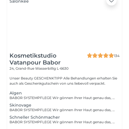
Kosmetikstudio
134
Vatanpour Babor
24, Grand-Rue
Wasserbillig L-6630
Unser Beauty GESCHENKTIPP Alle Behandlungen erhalten Sie
auch als Geschenkgutschein von uns liebevoll verpackt.
Algen
BABOR SYSTEMPFLEGE Wir gönnen Ihrer Haut genau das, was sie braucht und verwöhnen sie mit einer tiefenwirksamen Reinigung und Vorbereitungsmaske, einem hoch-dosierten Fluid, einer stimulierenden Massage sowie einer wirkstoffintensiven Pflegemaske. Und all das natürlich abgestimmt auf Ihr persönliches Hautbedürfnis.
Skinovage
BABOR SYSTEMPFLEGE Wir gönnen Ihrer Haut genau das, was sie braucht und verwöhnen sie mit einer tiefenwirksamen Reinigung und Vorbereitungsmaske, einem hoch-dosierten Fluid, einer stimulierenden Massage sowie einer wirkstoffintensiven Pflegemaske. Und all das natürlich abgestimmt auf Ihr persönliches Hautbedürfnis.
Schneller Schönmacher
BABOR SYSTEMPFLEGE Wir gönnen Ihrer Haut genau das, was sie braucht und verwöhnen sie mit einer tiefenwirksamen Reinigung und Vorbereitungsmaske, einem hoch-dosierten Fluid, einer stimulierenden Massage sowie einer wirkstoffintensiven Pflegemaske. Und all das natürlich abgestimmt auf Ihr persönliches Hautbedürfnis.