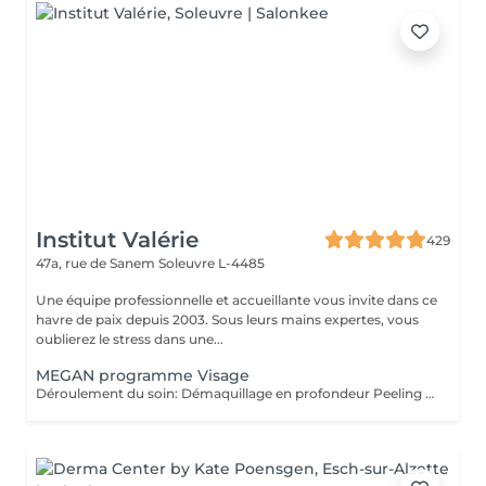
Institut Valérie
429
47a, rue de Sanem
Soleuvre L-4485
Une équipe professionnelle et accueillante vous invite dans ce
havre de paix depuis 2003. Sous leurs mains expertes, vous
oublierez le stress dans une...
MEGAN programme Visage
Déroulement du soin: Démaquillage en profondeur Peeling enzymatique ou acide peel HF HI-Tech Performance Boost Meso-Led Découvrez l'innovation technologique et cosmétique la plus avancée. Grâce à Megan, prenez soin de votre peau et améliorez la grâce à un système qui permet une régénération cellulaire extraordinaire à partir des couches les plus profondes du tissu cutané. Pour la première fois, Tri Synergy Tech associe tout le potentiel des éléments HI-Freq, Dermaboost et Deep RGB à un appareil multi-traitement unique qui crée une synergie parfaite aux effets spectaculaires. Des traitements personnalisés selon vos besoins sont à votre disposition. Pour un effet profondeur et longue durée, nous vous proposons une cure de ce soin de 6 séances sur 3 semaines! (5+1 séance gratuite)