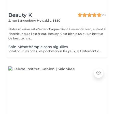
Beauty K
181
2, rue Sangenberg
Howald L-5850
Notre mission est d'aider chaque client à se sentir bien, autant à
l'intérieur qu'à l'extérieur. Beauty K est bien plus qu'un institut
de beauté ; c'e...
Soin Mésothérapie sans aiguilles
Idéal pour les rides, les poches sous les yeux, le traitement de l'acné, le relâchement cutané et la cellulite. La mésothérapie permet de faire pénétrer les principes actifs dans la peau par système intercellulaire.