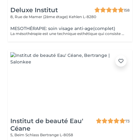
Deluxe Institut
158
8, Rue de Mamer (2ème étage)
Kehlen L-8280
MESOTHÉRAPIE: soin visage anti-age(complet)
La mésothérapie est une technique esthétique qui consiste à injecter de petites quantités de substances actives (vitamines, minéraux, acide hyaluronique, etc.) directement dans les couches superficielles de la peau. Elle est utilisée pour améliorer l'aspect de la peau et stimuler la régénération cellulaire. Les Bienfaits de la Mésothérapie Hydratation intense et rajeunissement cutané Apporte un coup d'éclat immédiat à la peau. Réduit les rides et les ridules en stimulant la production de collagène et d'élastine. Hydrate en profondeur et améliore la texture de la peau. Traite les taches pigmentaires, les cicatrices d'acné et la rosacée. Aide à uniformiser le teint et à réduire les imperfections. Pourquoi Choisir la Mésothérapie ? Traitement peu invasif et pratiquement indolore. Effet naturel et progressif, sans chirurgie ni éviction sociale. Résultats visibles après quelques séances seulement. Un soin idéal pour retrouver une peau éclatante, un corps raffermi et une chevelure en pleine santé !
Institut de beauté Eau'
73
Céane
5, Beim Schlass
Bertrange L-8058