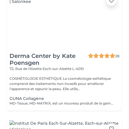
Derma Center by Kate
28
Poensgen
72, Rue de l'Alzette
Esch-sur-Alzette L-4010
COSMÉTOLOGIE ESTHÉTIQUE La cosmétologie esthétique
comprend des traitements non invasifs pour améliorer
l'apparence et rajeunir la peau. Elle utilis...
GUNA Collagène
MD-Tissue, MD-MATRIX, est un nouveau produit de la gamme des dispositifs médicaux recommandés aussi bien pour les femmes que pour les hommes. Le collagène contenu dans le produit hydrate intensément les peaux matures et réduit l'apparence des rides et autres signes du vieillissement cutané (y compris le photovieillissement). La préparation peut être injectée directement dans des zones spécifiques de la peau pour remodeler mécaniquement les tissus et lisser les rides. La préparation a été enrichie d'ingrédients actifs supplémentaires tels que l'acide ascorbique (vitamine C), le magnésium, le chlorhydrate de pyridoxine (vitamine B6), la riboflavine (vitamine B2), la thiamine (vitamine B1). MD-Tissue peut être utilisé seul, ainsi que comme support pour d'autres préparations utilisées en médecine esthétique, comme l'acide hyaluronique ou le botox. Application: - effet anti-âge, - réduction des effets du photovieillissement, - correction des rides, - raffermissant, - Stärkt das extrazelluläre Matrixgewebe,