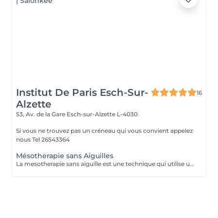
Institut De Paris Esch-Sur-
16
Alzette
53, Av. de la Gare
Esch-sur-Alzette L-4030
Si vous ne trouvez pas un créneau qui vous convient appelez
nous Tel 26543364
Mésotherapie sans Aiguilles
La mesotherapie sans aiguille est une technique qui utilise un courant galvanique afin d'ouvrir les pores de la peau et y faire pénétrer le sérum plus en profondeur sans laisser de marques ou d'irritations