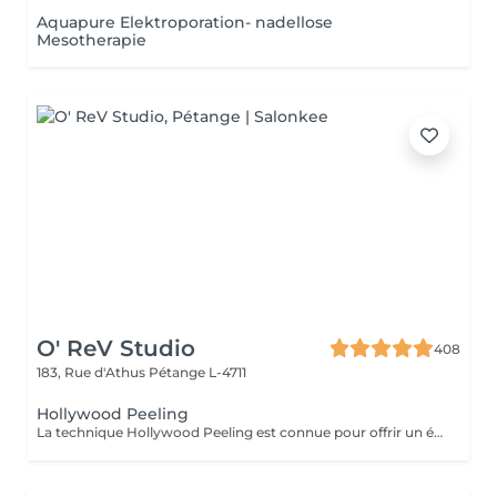
Aquapure Elektroporation- nadellose
Mesotherapie
O' ReV Studio
408
183, Rue d'Athus
Pétange L-4711
Hollywood Peeling
La technique Hollywood Peeling est connue pour offrir un éclaircissement immédiat de la peau et une apparence lisse et rafraîchie. Il est idéal pour les personnes ayant une peau à tendance acnéique, un teint terne ou des signes de vieillissement, et il est particulièrement bénéfique avant un événement spécial en raison de ses résultats rapides et visibles. Contre Indications: - Non recommandé pour les peaux foncées.