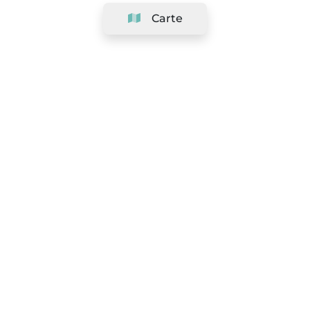
Carte
Société
Support
Équipe
&
Carrières
Référencer votre salon
Légal
Exercer le droit de rétractation
Conditions Générales
Politique de protection des données