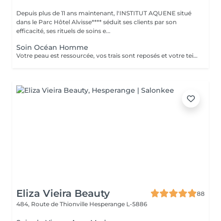
Depuis plus de 11 ans maintenant, l'INSTITUT AQUENE situé
dans le Parc Hôtel Alvisse**** séduit ses clients par son
efficacité, ses rituels de soins e...
Soin Océan Homme
Votre peau est ressourcée, vos trais sont reposés et votre teint plus lumineux. Véritable recharge d'énergie, les extraits d'algue bleue sont libérés au cur des cellules pour une action anti-âge et antifatigue.
Eliza Vieira Beauty
88
484, Route de Thionville
Hesperange L-5886