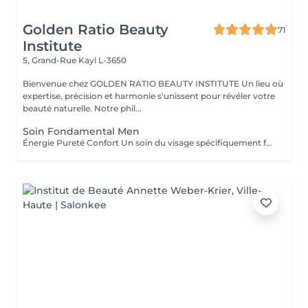
Golden Ratio Beauty
71
Institute
5, Grand-Rue
Kayl L-3650
Bienvenue chez GOLDEN RATIO BEAUTY INSTITUTE Un lieu où
expertise, précision et harmonie s'unissent pour révéler votre
beauté naturelle. Notre phil...
Soin Fondamental Men
Énergie Pureté Confort Un soin du visage spécifiquement formulé pour répondre aux besoins de la peau masculine : plus épaisse, plus sujette aux brillances, aux irritations post-rasage et au stress oxydatif. Ce rituel allie nettoyage profond, massage énergisant et actifs revitalisants pour purifier, hydrater et renforcer la peau. Les tensions s'estompent, le teint retrouve éclat et fraîcheur. Un moment de soin sobre, efficace et parfaitement adapté aux hommes d'aujourd'hui. Résultat : une peau nette, tonique, visiblement plus saine et rechargée.