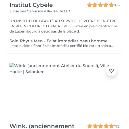
Institut Cybèle
186
3, rue des Capucins
Ville-Haute 1313
UN INSTITUT DE BEAUTÉ AU SERVICE DE VOTRE BIEN-ÊTRE
EN PLEIN COEUR DU CENTRE VILLE Situé en plein centre ville
de Luxembourg à deux pas de la place d...
Soin Phyt's Men - Eclat immédiat peau homme
Le soin détoxifiant Eclat Immédiat certifié bio est un soin oxygénant et défatigant, destiné à toutes les peaux masculines, est idéal pour les épidermes asphyxiés ou les teints brouillés. Nettoyage - gommage - extraction des comédons avec vapeur - massage - masque. Enrichi en ginseng, aloé vera et huiles végétales nourrissantes, il hydrate, apaise et revitalise la peau.
Wink. (anciennement
175