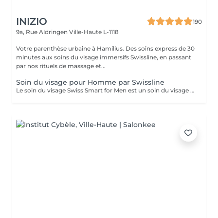
INIZIO
190
9a, Rue Aldringen
Ville-Haute L-1118
Votre parenthèse urbaine à Hamilius. Des soins express de 30
minutes aux soins du visage immersifs Swissline, en passant
par nos rituels de massage et...
Soin du visage pour Homme par Swissline
Le soin du visage Swiss Smart for Men est un soin du visage entièrement personnalisé de 45 à 60 minutes conçu pour les hommes qui cherchent à détoxifier et à renforcer leur peau. Ce soin du visage utilise exclusivement des produits Swissline végétaliens, améliorés avec la collection signature d'Age Intelligence Boosters pour protéger et rééquilibrer la peau. Il a un effet de détresse instantané et comprend un massage facial de 15 à 20 minutes combinant relaxation et drainage lymphatique pour détoxifier la peau, et c'est un moyen intelligent et rapide de paraître à votre meilleur. Principaux avantages : Rafraîchit et dynamise la peau fatiguée Atténue l'irritation Améliore le teint et la texture de la peau