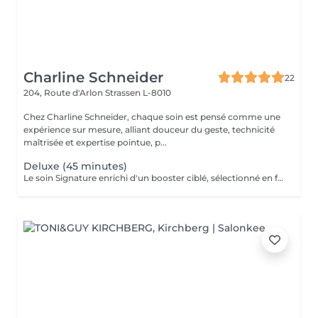
Charline Schneider
22
204, Route d'Arlon
Strassen L-8010
Chez Charline Schneider, chaque soin est pensé comme une
expérience sur mesure, alliant douceur du geste, technicité
maîtrisée et expertise pointue, p...
Deluxe (45 minutes)
Le soin Signature enrichi d'un booster ciblé, sélectionné en fonction des besoins de votre peau (éclat, hydratation, fermeté, anti-âge, imperfections), et d'une séance de LED. Ce soin permet de travailler un objectif précis tout en améliorant la qualité globale de la peau. Idéal pour : cibler une problématique spécifique améliorer le grain de peau renforcer les résultats dans le temps Résultat : peau plus homogène, repulpée et visiblement revitalisée. Ce soin n'est pas adapté aux femmes enceintes ou allaitantes, ainsi qu'aux personnes allergiques aux algues ou à l'aspirine.