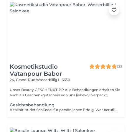
Kosmetikstudio
133
Vatanpour Babor
24, Grand-Rue
Wasserbillig L-6630
Unser Beauty GESCHENKTIPP Alle Behandlungen erhalten Sie
auch als Geschenkgutschein von uns liebevoll verpackt.
Gesichtsbehandlung
Vitalität ist der Schlüssel für persönlichen Erfolg. Wer beruflich wie privat zupackend auftritt, wirkt souverän und fühlt sich wohl in seiner Haut. Unser Anspruch ist es, diese vitale Energie zu erhalten. Den Attraktivität ist etwas sehr Individuelles und keine Frage des Alters. Auszeit für Körper, Geist und Seele. Die aufeinander abgestimmte Kombination aus einer belebenden Pflege und kraftspendenden Massagen weckt schnell die Lebensgeister und macht wieder munter. Fühlen Sie sich frischer, vitaler und meistern Sie Herausforderungen mit neuem Elan. Unsere wohltuenden BABOR Men Behandlungen vertreiben zuverlässig Stress und Anspannung. BABOR Men schenkt Ihrer Haut ein attraktives, vitales Aussehen und Entspannung pur. NEUE ENERGIE TANKEN Diese erfrischende Gesichtsbehandlung ist ein intensives Verwöhnerlebnis. Sie aktiviert und belebt zugleich, damit Sie wieder gestärkt in den Alltag eintauchen können.