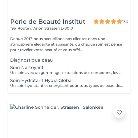
Perle de Beauté Institut
136
196, Route d’Arlon
Strassen L-8010
Depuis 2017, nous accueillons nos clientes dans une
atmosphère élégante et apaisante, ou chaque soin est pensé
pour révéler votre beauté et vous offri...
Diagnostique peau
Soin Nettoyant
Un soin avec un gommage, extractions des comedons, les masques spécifiques. Effet : la peau est fraîche, nette et éclatant.
Soin Hydratant Hydra'Global
Un soin hydratant et energisant pour tous types de peau de tous ages. La peau se charge d'une nouvelle énergie et d'éclat, les rides de déshydratation sont atténuées, la peau est repulpée, lumineuse et fraiche.