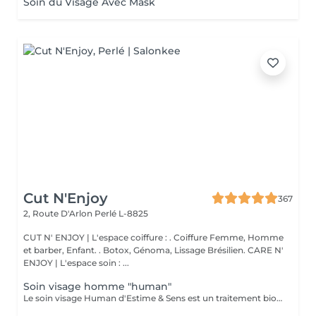
Soin du Visage Avec Mask
Cut N'Enjoy
367
2, Route D'Arlon
Perlé L-8825
CUT N' ENJOY | L'espace coiffure : . Coiffure Femme, Homme
et barber, Enfant. . Botox, Génoma, Lissage Brésilien. CARE N'
ENJOY | L'espace soin : ...
Soin visage homme "human"
Le soin visage Human d'Estime & Sens est un traitement bio global de 1h15 dédié aux hommes. Il débute par un modelage relaxant du dos pour évacuer les tensions. Il se poursuit par un nettoyage profond, un gommage et un massage du visage avec l'huile Human. Ce protocole sur mesure purifie, hydrate intensément et défatigue durablement les traits.