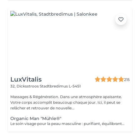
LuxVitalis
215
32, Dicksstroos
Stadtbredimus L-5451
Massages & Régénération. Dans une atmosphère apaisante.
Votre corps accomplit beaucoup chaque jour. Ici, il peut se
relâcher et retrouver de nouvelle...
Organic Man "Mühle®"
Le soin visage pour la peau masculine : purifiant, équilibrant et apaisant. Idéal pour les imperfections ou les peaux stressées. Des arômes raffinés alliés au meilleur de la nature : dans sa gamme de cosmétiques naturels BIO, MÜHLE allie durabilité et luxe. Huile d'argan pure, beurre de karité nourrissant, aloe vera aux vertus réparatrices, calendula et camomille apaisants : chaque ingrédient est issu de l'agriculture biologique certifiée ou de la cueillette sauvage.