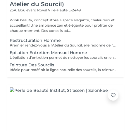
Atelier du Sourcil)
25A, Boulevard Royal
Ville-Haute L-2449
Wink beauty, concept store. Espace élégante, chaleureux et
accueillant! Une ambiance zen et élégante pour profiter de
chaque moment. Des conseils ad...
Restructuration Homme
Premier rendez-vous à l'Atelier du Sourcil, elle redonne de l'harmonie au visage. Entièrement réalisée à la pince à épiler, cette prestation iconique vise à redéfinir la forme des sourcils. Formée en morphologie du visage, notre équipe de professionnelles maîtrise toutes les subtilités d'une forme réussie. Un entretien mensuel permet ensuite de conserver une ligne idéale.
Epilation Entretien Mensuel Homme
L'épilation d'entretien permet de nettoyer les sourcils en entretien et de conserver ainsi leur ligne. Au-delà de deux mois sans entretien à l'atelier du sourcil, il faudra refaire une restructuration pour redessiner à nouveau la ligne du sourcil.
Teinture Des Sourcils
Idéale pour redéfinir la ligne naturelle des sourcils, la teinture permet d'intensifier et sublimer le regard. Parfois clairsemés, en manque de densité ou simplement endommagés par de trop régulières épilations, les sourcils peuvent avoir besoin d'être travaillés pour intensifier la teinte du poil ou masquer les sourcils blancs ou grisonnants.