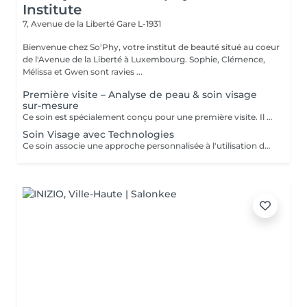
Institute
7, Avenue de la Liberté
Gare L-1931
Bienvenue chez So'Phy, votre institut de beauté situé au coeur
de l'Avenue de la Liberté à Luxembourg. Sophie, Clémence,
Mélissa et Gwen sont ravies ...
Première visite – Analyse de peau & soin visage
sur-mesure
Ce soin est spécialement conçu pour une première visite. Il débute par une analyse de peau approfondie afin de comprendre ses besoins et d’identifier les déséquilibres éventuels. Le soin du visage est ensuite entièrement personnalisé, avec des techniques et des produits adaptés pour répondre de manière ciblée aux besoins de la peau. Ce premier rendez-vous permet d’obtenir des résultats visibles tout en bénéficiant de conseils personnalisés pour améliorer durablement la qualité de la peau.
Soin Visage avec Technologies
Ce soin associe une approche personnalisée à l'utilisation de technologies avancées afin d'agir plus en profondeur sur la peau. Les technologies sont sélectionnées en fonction des besoins pour améliorer la texture de la peau, l'hydratation et les signes de l'âge. Un soin idéal pour obtenir des résultats visibles et aller plus loin dans l'amélioration de la qualité de la peau.