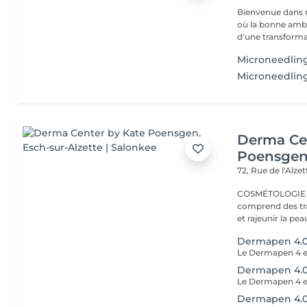
Bienvenue dans n
où la bonne ambia
d'une transforma.
Microneedlin
Microneedlin
Derma Ce
Poensge
72, Rue de l'Alze
COSMÉTOLOGIE ESTHÉTIQUE La 
comprend des tra
Dermapen 4.0 1
Dermapen 4.0 
Dermapen 4.0 