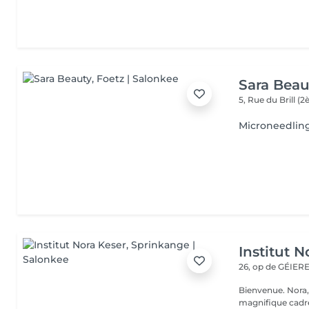
Sara Beau
5, Rue du Brill 
Microneedlin
Institut N
26, op de GÉIE
Bienvenue. Nora, Valérie, Julie et Anaïs vous accueillent dans un
magnifique cadre