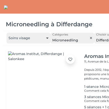
Microneedling
à
Differdange
Catégories
Choisir u
Soins visage
Microneedling
Differ
Aromas In
11, Avenue de la 
Depuis 2012, l'éq
proposons une la
pédicures, manucu
1 séance Micr
3 séances Mi
5 séances + 1 