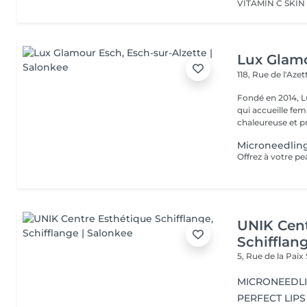
Lux Glam
118, Rue de l'Aze
Fondé en 2014, L
qui accueille f
chaleureuse et pr
Microneedlin
UNIK Cent
Schifflan
5, Rue de la Paix
MICRONEEDL
PERFECT LIPS