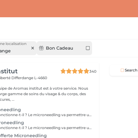
ne localisation
Bon Cadeau
dange
stitut
Search
340
Liberté
Differdange L-4660
uipe de Aromas institut est à votre service. Nous
rge gamme de soins du visage & du corps, des
res, ...
oneedling
Comment cela fonctionne-t-il ? Le microneedling va permettre une pénétration de principes actifs boosteur dans la peau grâce à des micros aiguilles. Quels résultats ? Une peau lisse, une réduction des pores dilatés, atténuation des rides et ridules. Nous vous prions de bien vouloir respecter votre rendez-vous. En prenant rendez-vous, vous occupez une place, dont une autre personne aurait éventuellement besoin. Tout rendez-vous non annulé 24h en avance, est susceptible d'être facturé. (Si vous ne pouvez pas vous présenter à votre RDV, proposez-le éventuellement à un proche ou à un ami) Toute l'équipe de Aromas Institut vous remercie pour votre respect et votre compréhension.
croneedling
Comment cela fonctionne-t-il ? Le microneedling va permettre une pénétration de principes actifs boosteur dans la peau grâce à des micros aiguilles. Quels résultats ? Une peau lisse, une réduction des pores dilatés, atténuation des rides et ridules. Nous vous prions de bien vouloir respecter votre rendez-vous. En prenant rendez-vous, vous occupez une place, dont une autre personne aurait éventuellement besoin. Tout rendez-vous non annulé 24h en avance, est susceptible d'être facturé. (Si vous ne pouvez pas vous présenter à votre RDV, proposez-le éventuellement à un proche ou à un ami) Toute l'équipe de Aromas Institut vous remercie pour votre respect et votre compréhension.
offerte Microneedling