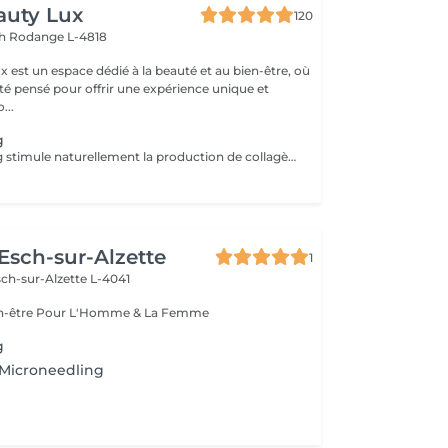
auty Lux
120
ch
Rodange L-4818
 est un espace dédié à la beauté et au bien-être, où
été pensé pour offrir une expérience unique et
isée. No...
g
Le microneedling stimule naturellement la production de collagène et d'élastine grâce à de micro-perforations contrôlées de la peau. Ce traitement améliore progressivement la qualité de la peau, sa fermeté et son éclat. Idéal pour : Rides et ridules Cicatrices d'acné Pores dilatés Grain de peau irrégulier Taches pigmentaires Relâchement cutané Vergetures Manque d'éclat Les actifs sont sélectionnés en fonction des besoins de votre peau. Une cure de 3 à 6 séances, espacées de 4 à 6 semaines, est généralement recommandée. À LIRE AVANT VOTRE SÉANCE Évitez toute exposition au soleil, aux UV et aux autobronzants pendant les 2 semaines avant et après le traitement. Informez-nous si vous prenez un traitement médical (Roaccutane®, anticoagulants ou autres traitements pouvant affecter la cicatrisation). Traitement contre-indiqué pendant la grossesse. Merci de nous informer en cas d'herpès actif, d'infection cutanée, de plaie, d'eczéma, de psoriasis ou de toute maladie de peau sur la zone à traiter. Ne pas utiliser de rétinol, d'acides exfoliants ou de peeling chimique 5 à 7 jours avant et après la séance. Venir avec une peau propre, sans maquillage. Appliquer une protection solaire SPF 50 après le traitement. En cas de doute, contactez-nous avant votre rendez-vous.
 Esch-sur-Alzette
1
ch-sur-Alzette L-4041
Esthétique & Bien-être Pour L'Homme & La Femme
g
 Microneedling