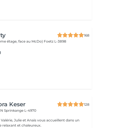
ty
168
(2ème étage, face au McDo)
Foetz L-3898
g
ora Keser
128
REN
Sprinkange L-4970
 relaxant et chaleureux.