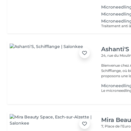
Microneedling
Microneedlin
Microneedlin
Traitement anti 
Ashanti'S
24, rue du Mouli
Bienvenue chez Ashanti'S Spa, votr
Schifflange, où bi
proposons une l
Microneedlin
Mira Beau
7, Place de l’Eur