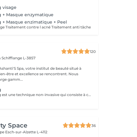
 visage
g + Masque enzymatique
g + Masque enzimatique + Peel
âge Traitement contre l acné Traitement anti tâche
120
n
Schifflange L-3857
e institut de beauté situé à
en-être et excellence se rencontrent. Nous
arge gamm...
g
Le microneedling est une technique non-invasive qui consiste à créer des micro-perforations sur la peau à l'aide d'une pièce à main équipée de micro-aiguilles. A chaque passage, celles-ci stimulent l'épiderme et agissent sur la circulation sanguine. La production d'élastine, de fibroblastes et de collagène, responsables de l'élasticité et de la fermeté de la peau, est relancée, ce qui densifie le derme et booste sa qualité.
ty Space
36
ope
Esch-sur-Alzette L-4112