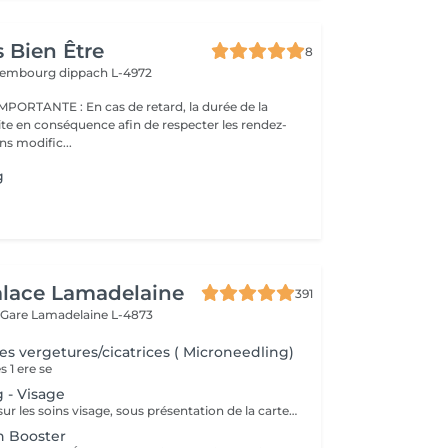
 Bien Être
8
uxembourg
dippach L-4972
s de retard, la durée de la
ite en conséquence afin de respecter les rendez-
ns modific...
g
alace Lamadelaine
391
 Gare
Lamadelaine L-4873
es vergetures/cicatrices ( Microneedling)
 1 ere se
 - Visage
Étudiants : -15 % sur les soins visage, sous présentation de la carte d'étudiants VALABLE. Il permet de stimuler la regeneration cellulaire, relancer la production de collagene et d'elastine. Augmentation d'absorbsion du serum specifique choisit pour le traitement , hydratation profonde, lifting etc
n Booster