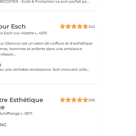
VITAMIN C SKIN BOOSTER - Éclat & Protection Le soin parfait pour une peau lumineuse, uniforme et revitalisée ! La Vitamine C stabilisée est l'un des actifs les plus puissants pour protéger la peau du stress oxydatif et du vieillissement prématuré. Ce soin unique stimule la production naturelle de collagène, offrant un effet repulpant et un teint éclatant de jeunesse. Comment ça fonctionne ? Après un nettoyage en profondeur, nous appliquons un sérum concentré de Vitamine C pure qui pénètre efficacement grâce à sa formulation avancée. Ce puissant antioxydant neutralise les radicaux libres, illumine la peau et prévient l'apparition des rides et taches pigmentaires. Idéal pour : Les peaux ternes, fatiguées ou stressées Un teint irrégulier ou des signes de fatigue Prévenir le vieillissement cutané et les premiers signes de l'âge Résultats : Une peau plus lumineuse et un teint homogène dès la première séance Une sensation de fraîcheur et de vitalité instantanée Une peau protégée et renforcée contre les agressions extérieures Recommandation : À faire en cure de 4 séances pour un effet prolongé ou en soin coup d'éclat avant un événement spécial.
our Esch
342
tte
Esch-sur-Alzette L-4010
ux Glamour est un salon de coiffure et d'esthétique
emmes, hommes et enfants dans une ambiance
ofessio...
g
Offrez à votre peau une véritable renaissance. Soin innovant utilisant de fines micro-aiguilles pour stimuler le collagène et le renouvellement de la peau. Il améliore la texture, ravive l'éclat du teint et aide à corriger les imperfections pour une peau visiblement plus belle et revitalisée.
re Esthétique
205
ge
Schifflange L-3871
ING