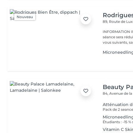
Rodrigues
Nouveau
89, Route de L
INFORMATION IMPORTANTE : En ca
séance sera rédu
vous suivants, sa
Microneedlin
Beauty P
84, Avenue de la
Atténuation d
Pack de 2 seances
Microneedling
Vitamin C Ski