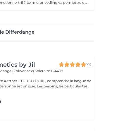
Comment cela fonctionne-t-il ? Le microneedling va permettre une pénétration de principes actifs boosteur dans la peau grâce à des micros aiguilles. Quels résultats ? Une peau lisse, une réduction des pores dilatés, atténuation des rides et ridules. Nous vous prions de bien vouloir respecter votre rendez-vous. En prenant rendez-vous, vous occupez une place, dont une autre personne aurait éventuellement besoin. Tout rendez-vous non annulé 24h en avance, est susceptible d'être facturé. (Si vous ne pouvez pas vous présenter à votre RDV, proposez-le éventuellement à un proche ou à un ami) Toute l'équipe de Aromas Institut vous remercie pour votre respect et votre compréhension.
de Differdange
tics by Jil
192
erdange (Zolwer eck)
Soleuvre L-4437
e Kettner - TOUCH BY JIL, comprendre la langue de
ersonne est unique. Les besoins, les particularités,
g