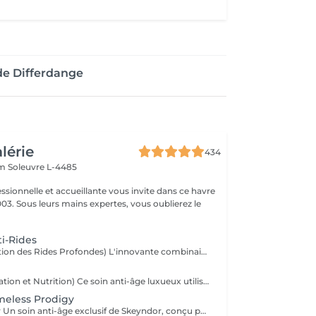
de Differdange
alérie
434
em
Soleuvre L-4485
ssionnelle et accueillante vous invite dans ce havre
03. Sous leurs mains expertes, vous oublierez le
.
ti-Rides
Correctif (Réduction des Rides Profondes) L'innovante combinaison de 3 mécanismes d'actions dans un même soin (peeling biologique, combleur, décontractant) est en mesure de produire un effet lissant sur les rides les plus profondes et sur les rides d'expressions. Ce soin est une alternative aux traitements chirurgicaux tels que botox ou filler. Résultat : Une peau plus lisse et un teint unifié avec des rides atténuées.
Eternal (Régénération et Nutrition) Ce soin anti-âge luxueux utilise des cellules souches végétales pour régénérer la peau et lui apporter une nutrition en profondeur. Il restaure le volume et la vitalité des couches cutanées. Résultat : Une peau plus ferme, redensifiée et pleine de vitalité.
meless Prodigy
Timeless Prodigy Un soin anti-âge exclusif de Skeyndor, conçu pour les peaux les plus exigeantes. Ce traitement de luxe combine plus de 50 ingrédients actifs, dont de la truffe blanche, du champagne et pour régénérer, raffermir et rajeunir la peau de manière intense.Une nouvelle dimension de traitement cosmétique basée sur la technologie multigénétique qui réveille la jeunesse des gènes cutanés, en agissant sur le vieillissement des cellules. Résultat : Une peau plus lisse, éclatante et visiblement plus jeune, avec une texture raffinée et une hydratation maximale. Ce soin comporte un travail manuel et avec l'appareil MEGAN de Skeyndor Pour la première fois, Tri Synergy Tech associe tout le potentiel de éléments Hi-Freq, Dermaboost et Deep RGB à un appareil multi-traitement unique qui crée une synergie parfaite aux effets spectaculaires.