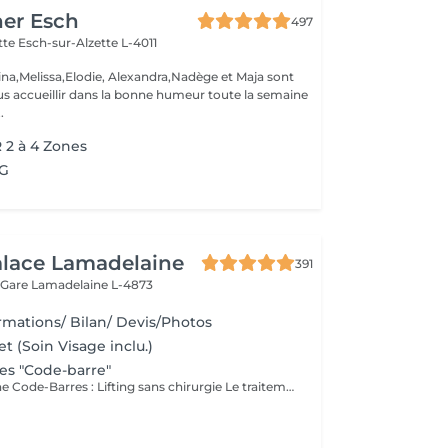
her Esch
497
ette
Esch-sur-Alzette L-4011
ina,Melissa,Elodie, Alexandra,Nadège et Maja sont
s accueillir dans la bonne humeur toute la semaine
.
2 à 4 Zones
PG
alace Lamadelaine
391
 Gare
Lamadelaine L-4873
rmations/ Bilan/ Devis/Photos
t (Soin Visage inclu.)
res "Code-barre"
HIFU pour la Zone Code-Barres : Lifting sans chirurgie Le traitement HIFU (Ultrasons Focalisés de Haute Intensité) est une solution non invasive qui agit en profondeur pour traiter les rides verticales au-dessus des lèvres, communément appelées code-barres. En ciblant les couches profondes de la peau, le HIFU stimule la production de collagène et de fibres élastiques, redonnant ainsi fermeté, tonicité et jeunesse à cette zone délicate. Quels sont les bienfaits ? Lissage des rides verticales autour de la bouche Effet raffermissant et lifting naturel Résultats visibles après une seule séance, avec un effet durable qui se renforce dans les mois qui suivent Traitement non invasif, sans injection ni chirurgie Pourquoi choisir le HIFU ? Le HIFU est une alternative idéale aux traitements chirurgicaux pour rajeunir et raffermir la peau du visage, en particulier la zone code-barres. Ce soin stimule naturellement la production de collagène, vous offrant ainsi un résultat naturel, sans période de récupération. Découvrez un sourire plus lisse et une peau redynamisée grâce à notre traitement HIFU !