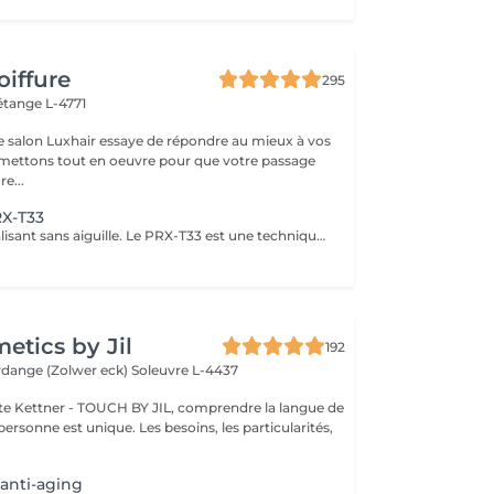
oiffure
295
étange L-4771
e salon Luxhair essaye de répondre au mieux à vos
e...
RX-T33
Traitement revitalisant sans aiguille. Le PRX-T33 est une technique de rajeunissement très efficace et non invasive. Il procure une hydratation profonde et immédiate . Le PRX-T33 est un traitement innovant qui permet de retrouver une peau éclatante et revitalisée,sans les inconvénients d'autres techniques invasives.
tics by Jil
192
erdange (Zolwer eck)
Soleuvre L-4437
e Kettner - TOUCH BY JIL, comprendre la langue de
ersonne est unique. Les besoins, les particularités,
 anti-aging