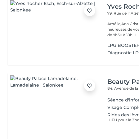
Yves Roc
79, Rue de l`Alz
Amélie,Ana Crist
heureuses de vou
de 9h30 à 18h . L..
LPG BOOSTER 
Diagnostic L
Beauty P
84, Avenue de la
Séance d'info
Visage Comple
Rides des lèv