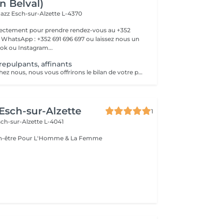
n Belval)
Jazz
Esch-sur-Alzette L-4370
rectement pour prendre rendez-vous au +352
WhatsApp : +352 691 696 697 ou laissez nous un
k ou Instagram...
 repulpants, affinants
En prenant rdv chez nous, nous vous offrirons le bilan de votre peau du visage par Intelligence Artificielle!! Appelez nous au 28795858 ou envoyez un message par facebook ou instagram JFG CLINIC BELVAL, ou par whatsapp au 691 696 697, à très bientôt!!
 Esch-sur-Alzette
1
ch-sur-Alzette L-4041
Esthétique & Bien-être Pour L'Homme & La Femme