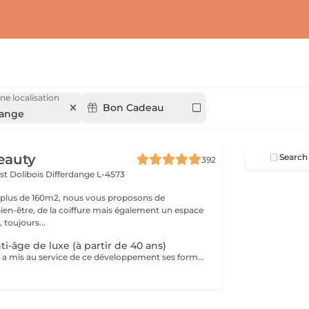
ne localisation
Bon Cadeau
dange
eauty
Search
392
st Dolibois
Differdange L-4573
 plus de 160m2, nous vous proposons de
bien-être, de la coiffure mais également un espace
 toujours...
ti-âge de luxe (à partir de 40 ans)
Bernard Cassiere a mis au service de ce développement ses formulateurs les plus expérimentés, sélectionnant avec le plus grand soin les ingrédients les plus précieux et les plus efficaces... Élaboré avec soin comme un bijou pour améliorer la qualité et l'éclat de votre teint. Action: Dynamiser le renouvellement cellulaire. Rétablir l'élasticité et resynchroniser le processus de mélanisation. Nourrir pour redensifier les tissus.