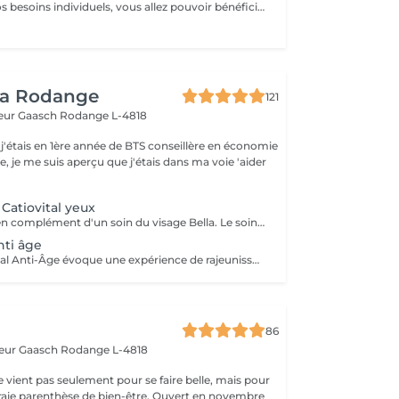
Dépendant de vos besoins individuels, vous allez pouvoir bénéficier de soins adaptés à votre type de peau. Le prix va ensuite varier dépendant du soin finalement prèsté : - Pre-aging : Commencez la lute anti-âge contre les rides et les ridules très tôt avec des isoflavones naturelles (à partir de 110 euros) - Anti-Aging : Traitement en profondeur contre les radicaux libres, la déshydratation et le relachement cutané (à partir de 130 euros) - Anti-Aging de luxe : Soin anti-âge raffermissant et remodelant pour les plus peaux très exigeantes (à partir de 150 euros)
ea Rodange
121
eur Gaasch
Rodange L-4818
 j'étais en 1ère année de BTS conseillère en économie
le, je me suis aperçu que j'étais dans ma voie 'aider
 Catiovital yeux
Add-on réservé en complément d'un soin du visage Bella. Le soin Bella Eyes Lift est dédié à la jeunesse du regard. Il combine expertise manuelle et technologie Catiovital pour traiter en douceur la zone sensible du contour de l'il. Les bénéfices : Rides et ridules lissées (pattes d'oie, ride du lion) Cernes et poches atténués Peau du contour des yeux raffermie et hydratée Regard plus lumineux et reposé Un soin ciblé et efficace, réservé en complément d'un soin du visage Bella, idéal pour défatiguer et rajeunir instantanément le regard.
nti âge
pour le Soin Global Anti-Âge évoque une expérience de rajeunissement complet. Ce traitement commence par l'application de produits hautement concentrés en ingrédients anti-âge, spécialement sélectionnés pour leurs propriétés revitalisantes. Des techniques avancées, telles que la stimulation cellulaire et la régénération cutanée, sont utilisées pour cibler les signes du vieillissement. Le Soin Global Anti-Âge offre une approche holistique, visant à hydrater, raffermir et restaurer la vitalité de la peau, procurant ainsi une sensation de jeunesse et de bien-être global.
86
teur Gaasch
Rodange L-4818
ne vient pas seulement pour se faire belle, mais pour
raie parenthèse de bien-être. Ouvert en novembre