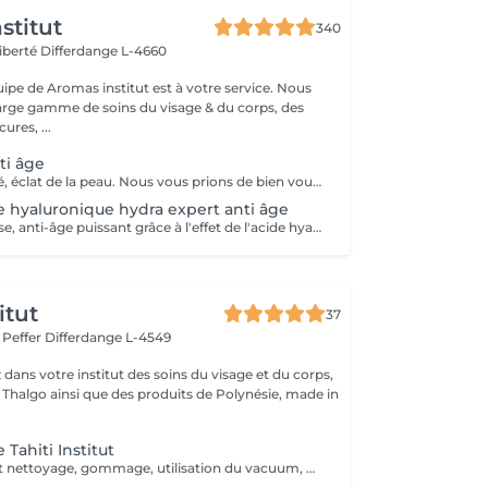
stitut
340
Liberté
Differdange L-4660
uipe de Aromas institut est à votre service. Nous
rge gamme de soins du visage & du corps, des
res, ...
nti âge
Anti-âge, fermeté, éclat de la peau. Nous vous prions de bien vouloir respecter votre rendez-vous. En prenant rendez-vous, vous occupez une place, dont une autre personne aurait éventuellement besoin. Tout rendez-vous non annulé 24h en avance, est susceptible d'être facturé. (Si vous ne pouvez pas vous présenter à votre RDV, proposez-le éventuellement à un proche ou à un ami) Toute l'équipe de Aromas Institut vous remercie pour votre respect et votre compréhension.
e hyaluronique hydra expert anti âge
Traitement intense, anti-âge puissant grâce à l'effet de l'acide hyaluronique. Repulpe les ridules, apporte de l'éclat au teint, la peau parait plus lisse. Nous vous prions de bien vouloir respecter votre rendez-vous. En prenant rendez-vous, vous occupez une place, dont une autre personne aurait éventuellement besoin. Tout rendez-vous non annulé 24h en avance, est susceptible d'être facturé. (Si vous ne pouvez pas vous présenter à votre RDV, proposez-le éventuellement à un proche ou à un ami) Toute l'équipe de Aromas Institut vous remercie pour votre respect et votre compréhension.
itut
37
r Peffer
Differdange L-4549
dans votre institut des soins du visage et du corps,
s Thalgo ainsi que des produits de Polynésie, made in
 Tahiti Institut
Soin comprenant nettoyage, gommage, utilisation du vacuum, modelage à l'huile de coco, masque spécifique anti-âge, fils de soie de collagène et sérum aux feuilles d'or, luminothérapie esthétique.