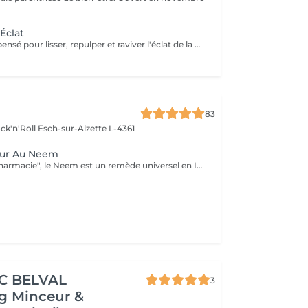
Éclat
Un rituel expert pensé pour lisser, repulper et raviver l'éclat de la peau. Le soin débute par un nettoyage doux au savon purifiant, suivi de vapeur pour préparer la peau et faciliter l'extraction des comédons si nécessaire. Un soin de jour repulpant et régénérant, délicatement parfumé aux feuilles de figuier fraîches, est appliqué lors d'un massage profond et relaxant. Le contour des yeux est travaillé avec précision pour lisser les traits et redonner luminosité au regard. Le soin s'achève par l'application d'un masque collagène anti-rides, offrant une peau visiblement plus ferme, lissée et éclatante. 60' min 89,90€
83
ck'n'Roll
Esch-sur-Alzette L-4361
eur Au Neem
Appelé "l'arbre pharmacie", le Neem est un remède universel en Inde. Profitez de ses bienfaits pour préserver la jeunesse de votre peau.
IC BELVAL
3
g Minceur &