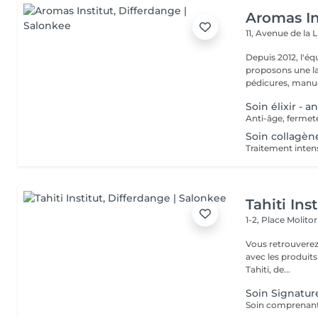
Aromas In
11, Avenue de la 
Depuis 2012, l'éq
proposons une la
pédicures, manucu
Soin élixir - a
Soin collagèn
Tahiti Inst
1-2, Place Molito
Vous retrouverez 
avec les produit
Tahiti, de...
Soin Signature