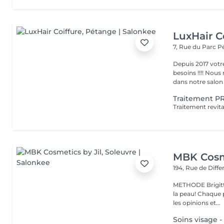
LuxHair C
7, Rue du Parc
P
Depuis 2017 votr
besoins !!!! Nous mettons tout en oeuvre pour que votre passage
dans notre salon r
Traitement P
MBK Cosme
194, Rue de Diff
METHODE Brigitt
la peau! Chaque p
les opinions et...
Soins visage -