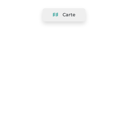
Carte
Société
Support
Équipe
&
Carrières
Référencer votre salon
Légal
Exercer le droit de rétractation
Conditions Générales