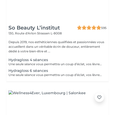
So Beauty L’institut
595
130, Route d'Arlon
Strassen L-8008
Depuis 2019, nos esthéticiennes qualifiées et passionnées vous
accueillent dans un véritable écrin de douceur, entièrement
dédié à votre bien-être et ...
Hydragloss 4 séances
Une seule séance vous permettra un coup d’éclat, vos lèvres seront plus confortables, plus lisses, repulpées avec un peu plus de volume. Pour un résultat durable, l’idéal est de faire ce soin sous forme de cure de 4 à 10 séances. Vos lèvres seront hydratées, libérées de l’inconfort de la sécheresse.
Hydragloss 6 séances
Une seule séance vous permettra un coup d’éclat, vos lèvres seront plus confortables, plus lisses, repulpées avec un peu plus de volume. Pour un résultat durable, l’idéal est de faire ce soin sous forme de cure de 4 à 10 séances.