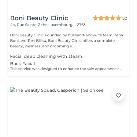
Boni Beauty Clinic
132
44, Rue Sainte-Zithe
Luxembourg L-2763
Boni Beauty Clinic Founded by husband-and-wife team Irena
Boni and Toni Blliku, Boni Beauty Clinic offers a complete
beauty, wellness, and grooming e...
Facial deep cleaning with steam
Back Facial
This service was designed to enhance the skin appearance and focus on any skin concerns that you may have. We start the service with the steam and hot towels cleansing.We follow with a double cleanse to remove all dirt and oil, exfoliation to help remove dead skin build up, extractions as needed, high frequency to kill acne causing bacteria, LED therapy that is customized for your specific skin concerns, a stress releasing back massage with a bacteria balancing mask is also included. We end each service with a toner, serum and moisturizer.