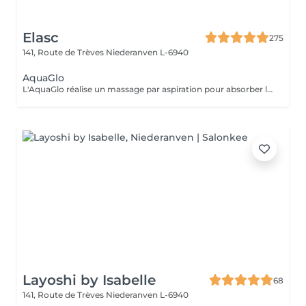
Elasc
275
141, Route de Trèves
Niederanven L-6940
AquaGlo
L'AquaGlo réalise un massage par aspiration pour absorber les comédons, nettoyer la peau en profondeur, l'hydrater, l'oxygéner et l'exfolier. Cet appareil permet de stimuler la micro circulation ainsi que la division cellulaire. Résultats: un look frais, un teint éclatant, une peau hautement hydratée. Rajeunissement garanti ! Sur tous les types de peau, particulièrement avec des impuretés, des points noirs et/ou de l'acné.
Layoshi by Isabelle
68
141, Route de Trèves
Niederanven L-6940