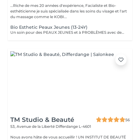
...Riche de mes 20 années d'expérience, Facialiste et Bio-
esthéticienne je suis spécialisée dans les soins du visage et l'art
du massage comme le KOBI...
Bio Esthetic Peaux Jeunes (13-24Y)
Un soin pour des PEAUX JEUNES et à PROBLÈMES avec des produits 100% BIO (anti inflammatoire, calmant et cicatrisant). L'accent est mis sur le nettoyage avec désincrustation profonde des impuretés.
TM Studio & Beauté
56
53, Avenue de la Liberté
Differdange L-4601
Nous avons hâte de vous accueillir ! UN INSTITUT DE BEAUTÉ