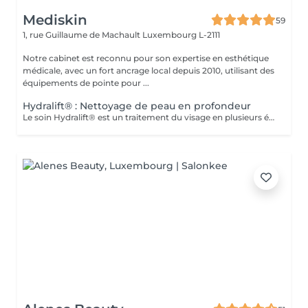
Mediskin
59
1, rue Guillaume de Machault
Luxembourg L-2111
Notre cabinet est reconnu pour son expertise en esthétique
médicale, avec un fort ancrage local depuis 2010, utilisant des
équipements de pointe pour ...
Hydralift® : Nettoyage de peau en profondeur
Le soin Hydralift® est un traitement du visage en plusieurs étapes, conçu pour nettoyer, exfolier et hydrater en profondeur. Il s'agit d'une méthode de réjuvénation cutanée utilisant des agents hydratants et liftants pour améliorer l'apparence et la texture de la peau. Avantages : -Hydratation en profondeur et amélioration de l'élasticité de la peau. -Réduction des rides et des ridules. -Réduction des imperfections cutaées -Cernes Adaptabilité : -Le soin Hydralift® est adapté à tous les types de peaux et est très populaire pour ses bienfaits sur la peau. Complément de Soin: - Pour optimiser les résultats du soin et limiter l'éviction sociale, une séance de luminothérapie est incluse. Celle-ci aide à réduire les inflammations, stimuler la production de collagène et améliorer la cicatrisation de la peau. Contre-indications : -Déconseillé aux femmes enceintes ou allaitantes. Lors de la première séance, nous établirons ensemble vos objectifs et déterminerons le type de peeling le plus adapté à votre peau. Pour toute question, n'hésitez pas à nous contacter ou réserver un rendez-vous conseil gratuit.