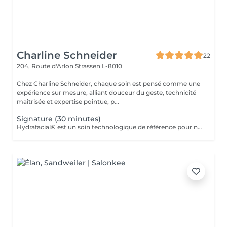
Charline Schneider
22
204, Route d'Arlon
Strassen L-8010
Chez Charline Schneider, chaque soin est pensé comme une
expérience sur mesure, alliant douceur du geste, technicité
maîtrisée et expertise pointue, p...
Signature (30 minutes)
Hydrafacial® est un soin technologique de référence pour nettoyer, purifier et hydrater la peau en profondeur. Son protocole exclusif repose sur 3 étapes essentielles : Nettoyer & exfolier Extraire & purifier Infuser & hydrater Résultat immédiat : une peau plus nette, plus lisse, plus lumineuse et durablement revitalisée. Ce soin n'est pas adapté aux femmes enceintes ou allaitantes, ainsi qu'aux personnes allergiques aux algues ou à l'aspirine.