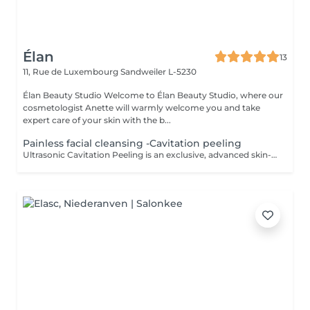
Élan
13
11, Rue de Luxembourg
Sandweiler L-5230
Élan Beauty Studio Welcome to Élan Beauty Studio, where our
cosmetologist Anette will warmly welcome you and take
expert care of your skin with the b...
Painless facial cleansing -Cavitation peeling
Ultrasonic Cavitation Peeling is an exclusive, advanced skin-cleansing ritual that combines cutting-edge ultrasound technology with exceptionally gentle, luxury care. The treatment delivers deep purification, instant freshness, and a visible improvement in skin quality all without irritation or downtime. Using the phenomenon of ultrasonic cavitation, microscopic air bubbles effectively remove dead skin cells, excess sebum, and impurities from the skin's surface. The result is a complexion that feels silky-smooth, perfectly cleansed, and naturally radiant. At the same time, the treatment stimulates microcirculation and supports the skin's natural regenerative processes. The Luxury Effect on Your Skin deeply cleansed, fresh, and luminous skin smoother, more refined skin texture reduced appearance of pores diminished blackheads and congestion improved firmness and elasticity enhanced absorption of active ingredients Indications skin in need of deep yet gentle cleansing sensitive and couperose-prone skin oily, combination, and problematic skin excess sebum and environmental impurities dull complexion and loss of radiance preparation of the skin for advanced skincare treatments Contraindications pregnancy pacemaker or metal implants cancer or active oncological conditions active skin inflammation or infection epilepsy recent skin damage or open wounds thrombosis The treatment is painless, comfortable, and deeply relaxing, making it an ideal luxury event-ready facial or a refined addition to an exclusive skincare program. For optimal and long-lasting results, a personalized treatment series is recommended.