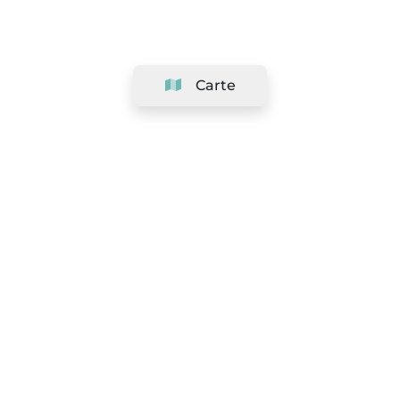
Carte
Société
Support
Équipe
&
Carrières
Référencer votre salon
Légal
Exercer le droit de rétractation