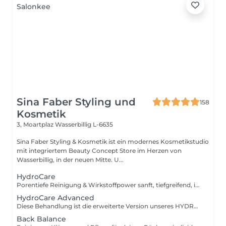
Sina Faber Styling und
158
Kosmetik
3, Moartplaz
Wasserbillig L-6635
Sina Faber Styling & Kosmetik ist ein modernes Kosmetikstudio
mit integriertem Beauty Concept Store im Herzen von
Wasserbillig, in der neuen Mitte. U...
HydroCare
Porentiefe Reinigung & Wirkstoffpower sanft, tiefgreifend, individuell. Diese Behandlung bringt deine Haut auf ein neues Level mit der innovativen HYDROcare Aqua Balance Technologie, entwickelt in Deutschland. Anders als herkömmliche Aquabrasion arbeitet HYDROcare nicht nur mit Wasser sondern mit hochkonzentrierten Flüssigkeiten, die gezielt auf deine Hautbedürfnisse abgestimmt sind. 4 präzise abgestimmte Schritte sorgen für eine Kombination aus sanfter Tiefenreinigung, Hauterneuerung, Detox und Wirkstoffversorgung ohne Irritation, aber mit maximalem Glow. Die 4 Schritte im Überblick: 1. CLEAN Sanfte Tiefenreinigung mit Spirulina Maxima Extrakt und Pentylene Glycol. Entfernt Schmutz, überschüssigen Talg & Unreinheiten, stärkt die Hautbarriere 2. PEEL Mildes Peeling mit Glykolsäure & Milchsäure. Verfeinert die Hautstruktur, löst abgestorbene Hautzellen und bereitet die Haut optimal auf Wirkstoffe vor 3. DETOX Klärende Tiefenreinigung mit Hamamelis & Kamillenextrakt. Beruhigt, wirkt entzündungshemmend & reduziert Unterlagerungen 4. REFRESH Intensive Versorgung mit niedermolekularer Hyaluronsäure & Vitamin C. Polstert auf, versorgt mit Feuchtigkeit und schenkt sofortige Strahlkraft Ergebnisse, die du spürst und siehst!
HydroCare Advanced
Diese Behandlung ist die erweiterte Version unseres HYDROcare-Facials und geht noch einen entscheidenden Schritt weiter: Neben den 4 klassischen Aqua-Steps sorgt eine gezielte Sauerstoff-Wirkstoffversorgung und eine Druckluftmassage dafür, dass die Haut nicht nur gereinigt und durchfeuchtet wird sondern in der Tiefe versorgt, aktiviert und nachhaltig gestärkt. 6 Schritte für echte Veränderung: 1. CLEAN Reinigung mit Spirulina & Pentylene Glycol 2. PEEL Milde Säurelösung mit Glykol- & Milchsäure 3. DETOX Talgregulation mit Kamille & Hamamelis 4. REFRESH Hyaluron & Vitamin C für Frische & Glow 5. OXYGEN GUN Tiefenwirksame Wirkstoffversorgung: Hochdosierte Essenzen werden mit feinem Sauerstoffnebel auf die Haut aufgebracht. Durch ihre besonders niedrige Molekularstruktur dringen die Wirkstoffe tief ein ideal zur intensiven Feuchtigkeitsversorgung, Anti-Aging oder Beruhigung. 6. DERMA PRESSURE Sanfte Druckluftmassage: Impulse per Druckluft massieren die Essenzen gezielt in tiefere Hautschichten. Besonders effizient, punktgenau und völlig schmerzfrei für langanhaltende Effekte und ein strahlendes Finish.
Back Balance