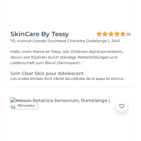
SkinCare By Tessy
28
70, Avenue Grande-Duchesse Charlotte
Dudelange L-3441
Hallo, mein Name ist Tessy, seit 20Jahren dipl.Kosmetikerin,
davon seit 10jahren durch ständige Weiterbildungen und
Leidenschaft zum Beruf ,Dermazeuti...
Soin Clear Skin pour Adolescent
Les ondes émises font vibrer les cellules de la peau et stimulent ainsi les processus de rajeunissement, de régénération et de réparation de la peau. - Traitement adapté à chaque besoin de la peau - Ultrasons continus et pulsés - Traitement combiné par lumière LED - Micro-massage de la peau - Décongestionnant - Amélioration de l'absorption des principes actifs - Amélioration ciblée de l'aspect de la peau. - Réduction des rides et ridules - Renforcement des tissus - Réduction des signes du vieillissement chronologique de la peau
Nouveau