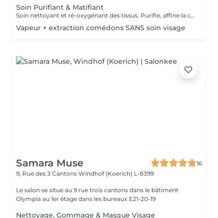
Soin Purifiant & Matifiant
Soin nettoyant et ré-oxygénant des tissus. Purifie, affine la couche cornée, resserre les pores et matifie grâce à des appareils professionnels et des produits choisis avec soin. Une détoxification du cuir chevelu est prévu également dans ce soin.
Vapeur + extraction comédons SANS soin visage
Samara Muse
16
9, Rue des 3 Cantons
Windhof (Koerich) L-8399
Le salon se situe au 9 rue trois cantons dans le bâtiment
Olympia au 1er étage dans les bureaux E21-20-19
Nettoyage, Gommage & Masque Visage