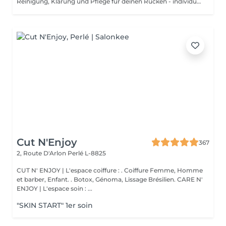
Reinigung, Klärung und Pflege für deinen Rücken - individuell & wirkungsvoll. Unreiner Rücken? Unterlagerungen Pickelmale oder kleine Entzündungen, die einfach nicht weggehen wollen? Die Haut am Rücken ist oft schwieriger zu pflegen und dabei genauso sensibel wie im Gesicht. Mit Back Balance bieten wir dir eine professionelle Tiefenreinigung des Rückens abgestimmt auf dein Hautbild und deine individuellen Bedürfnisse. Was erwartet dich? Diese Behandlung kombiniert modernste Reinigungstechniken mit regenerierender Pflege, um die obersten Hautschichten gezielt zu verfeinern und für die Ausreinigung vorzubereiten. Besonders geeignet bei: - Entzündlicher oder unreiner Rückenpartie Akne - hormonell bedingten Rückenausbrüchen - Verhornungen & Pigmentstörungen - Vor besonderen Anlässen (z.B. Sommer, Hochzeit, Rückenfrei-Outfits)
Cut N'Enjoy
367
2, Route D'Arlon
Perlé L-8825
CUT N' ENJOY | L'espace coiffure : . Coiffure Femme, Homme
et barber, Enfant. . Botox, Génoma, Lissage Brésilien. CARE N'
ENJOY | L'espace soin : ...
"SKIN START" 1er soin