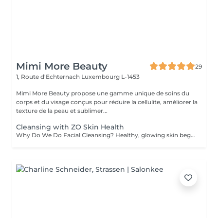
Mimi More Beauty
29
1, Route d'Echternach
Luxembourg L-1453
Mimi More Beauty propose une gamme unique de soins du
corps et du visage conçus pour réduire la cellulite, améliorer la
texture de la peau et sublimer...
Cleansing with ZO Skin Health
Why Do We Do Facial Cleansing? Healthy, glowing skin begins with proper cleansing. A professional facial cleansing goes beyond everyday washing, targeting impurities and buildup that regular skincare can't reach. Benefits of Facial Cleansing: - Removes dirt, excess oil, and dead skin cells - Unclogs pores and prevents breakouts - Stimulates blood circulation and skin renewal - Prepares the skin to absorb nourishing products more effectively - Leaves the complexion fresh, smooth, and radiant We perform every facial cleansing using premium ZO Skin Health formulas by Dr. Zein Obagi, providing medical-quality skincare with visible improvements. Recommended age: Facial cleansing is suitable for both women and men starting from the age of 12-15, when the skin often begins to experience excess oil and clogged pores. It is also highly beneficial for adults seeking to maintain healthy, radiant, and youthful-looking skin. Contraindications: Facial cleansing is not recommended in cases of: - Active skin infections or inflammation - Severe acne in the acute stage - Open wounds, cuts, or burns on the face - Skin allergies or individual intolerance to treatment ingredients - Certain dermatological or systemic conditions (consultation required) Before your session, our specialist will carefully assess your skin and offer the most effective treatment for you.