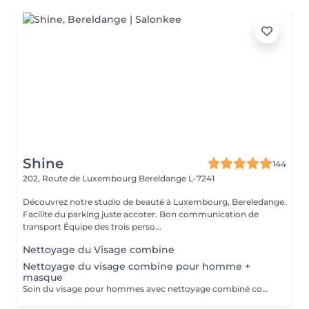
Shine
144
202, Route de Luxembourg
Bereldange L-7241
Découvrez notre studio de beauté à Luxembourg, Bereledange.
Facilite du parking juste accoter. Bon communication de
transport Équipe des trois perso...
Nettoyage du Visage combine
Nettoyage du visage combine pour homme +
masque
Soin du visage pour hommes avec nettoyage combiné comprenant nettoyage en profondeur, exfoliation, extraction des impuretés, purification de la peau et application d'un masque adapté au type de peau. Le soin aide à éliminer les points noirs, l'excès de sébum et les cellules mortes, tout en hydratant et apaisant la peau. Idéal pour nettoyer la peau en profondeur, améliorer son apparence et retrouver une peau fraîche, propre et soignée.