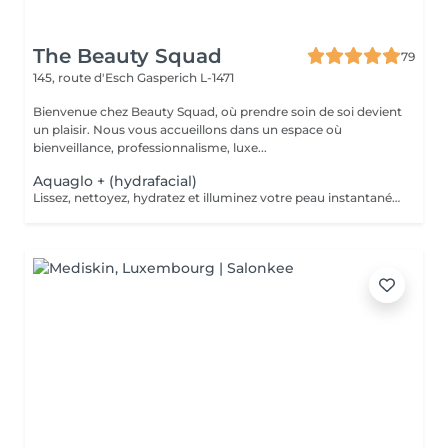
The Beauty Squad
79
145, route d'Esch
Gasperich L-1471
Bienvenue chez Beauty Squad, où prendre soin de soi devient
un plaisir. Nous vous accueillons dans un espace où
bienveillance, professionnalisme, luxe...
Aquaglo + (hydrafacial)
Lissez, nettoyez, hydratez et illuminez votre peau instantanément grâce à notre soin Aquaglo+ et sa technologie exclusive. Ce soin est une véritable innovation inégalable dans la revitalisation d'une peau éclatante,Aquaglo + est 100% personnalisable en fonction de chaque état de peau. 1 soin : 145€ Forfait 5 soins : 650€