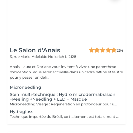
Le Salon d’Anais
254
3, rue Marie-Adelaïde
Hollerich L-2128
Anais, Laura et Doriane vous invitent à vivre une parenthèse
d'exception. Vous serez accueillis dans un cadre raffiné et feutré
pour y passer un déli...
Microneedling
Soin multi-technique : Hydro microdermabrasion
+Peeling +Needling + LED + Masque
Microneedling Visage : Régénération en profondeur pour une peau visiblement transformée Le microneedling est un soin de revitalisation cutanée non invasif qui consiste à créer de microperforations contrôlées à l'aide d'un stylo électrique doté de fines aiguilles stériles. Ces microperforations stimulent naturellement la production de collagène et d'élastine, déclenchant un processus de régénération cellulaire intense. AVANTAGES DU SOIN - Atténue les ridules et les rides - Réduit les cicatrices d'acné et les imperfections - Améliore la fermeté et l'élasticité de la peau - Estompe les taches pigmentaires et le teint irrégulier - Resserre les pores dilatés - Apporte de l'éclat et un effet peau neuve Le microneedling peut être personnalisé selon les besoins grâce à l'application de sérums ciblés (acide hyaluronique, vitamine C, peptides, etc.) qui pénètrent plus profondément grâce aux microcanaux créés. CONTRE INDICATIONS - Grossesse, allaitement - Pas d'exposition solaire 48h avant et 7 jours après le soin - Traitement lourd par chimio (attendre 1 an) et par antibiotique ou Roaccutane et dérivé (attendre 6 mois) - Prise d'anticoagulant - Maladie auto-immune (diabète, maladie mal contrôlée, ...) - Injection botox (attendre 2 semaines) et de produits de comblement (attendre 4 semaines) - Prise d'anti-inflammatoire pendant plus de 5 jours - Acné active - Cicatrices chéloïdes
Hydragloss
Technique importée du Brésil, ce traitement est totalement personnalisé. Peu invasif, il est profond et spécifiquement conçu pour les lèvres. Ce soin consiste à faire pénétrer des actifs dont l'acide hyaluronique pour donner du volume, combler, repulper, hydrater et nourrir les lèvres, à l'aide de micro ou nano aiguilles qui grâce à leur passage dans la lèvre, permettent de stimuler le métabolisme de régénération cellulaire, favorisant ainsi la synthèse naturelle de collagène et élastine.