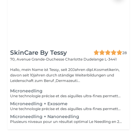
SkinCare By Tessy
28
70, Avenue Grande-Duchesse Charlotte
Dudelange L-3441
Hallo, mein Name ist Tessy, seit 20Jahren dipl.Kosmetikerin,
davon seit 10jahren durch ständige Weiterbildungen und
Leidenschaft zum Beruf ,Dermazeuti...
Microneedling
Une technologie précise et des aiguilles ultra-fines permettent un traitement doux pour la peau avec des résultats parfaits. Le microneedling stimule le collagène de la peau pour favoriser le processus de régénération et la reconstruction des tissus dans les couches profondes, - raffermissement de la peau - réduction des rides - rajeunissement de la peau - amélioration de la peau vasculaire et des tissus - peau impure - contre l'hyperpigmentation et les cicatrices - affinement des pores
Microneedling + Exosome
Une technologie précise et des aiguilles ultra-fines permettent un traitement doux pour la peau avec des résultats parfaits. Le microneedling stimule le collagène de la peau pour favoriser le processus de régénération et la reconstruction des tissus dans les couches profondes, - raffermissement de la peau - réduction des rides - rajeunissement de la peau - amélioration de la peau vasculaire et des tissus - peau impure - contre l'hyperpigmentation et les cicatrices - affinement des pores
Microneedling + Nanoneedling
Plusieurs niveaux pour un résultat optimal Le Needling en 2 phases agit à différents niveaux de la peau. Absorption parfaite des sérums précieux et stimulation des couches profondes de la peau. Encore plus efficace contre les rides, la perte de contour, les imperfections cutanées et l'hyperpigmentation. AHA Acides alpha-hydroxy - Renouvellement cellulaire - Affinement du grain de peau - Atténuation de l'acné - Réduction des troubles pigmentaires - Amélioration de la profondeur des rides