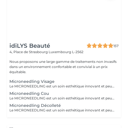
idiLYS Beauté
157
4, Place de Strasbourg
Luxembourg L-2562
Nous proposons une large gamme de traitements non invasifs
dans un environnement confortable et convivial à un prix
équitable.
Microneedling Visage
Le MICRONEEDLING est un soin esthétique innovant et peu invasif qui stimule naturellement la régénération de la peau. Grâce à des fines micro-perforation, il relance la production de collagène et d'élastine. La peau est ainsi raffermie, les cicatrices d'acnés et les rides sont atténuées, les pores resserrés et le teint visiblement plus lumineux. Pour des résultats optimaux et durables, un traitement de 5 séances, espacées de 3-6 semaines, est recommandé.
Microneedling Cou
Le MICRONEEDLING est un soin esthétique innovant et peu invasif qui stimule naturellement la régénération de la peau. Grâce à des fines micro-perforation, il relance la production de collagène et d'élastine. La peau est ainsi raffermie, les cicatrices d'acnés et les rides sont atténuées, les pores resserrés et le teint visiblement plus lumineux. Pour des résultats optimaux et durables, un traitement de 5 séances, espacées de 3-6 semaines, est recommandé.
Microneedling Décolleté
Le MICRONEEDLING est un soin esthétique innovant et peu invasif qui stimule naturellement la régénération de la peau. Grâce à des fines micro-perforation, il relance la production de collagène et d'élastine. La peau est ainsi raffermie, les cicatrices d'acnés et les rides sont atténuées, les pores resserrés et le teint visiblement plus lumineux. Pour des résultats optimaux et durables, un traitement de 5 séances, espacées de 3-6 semaines, est recommandé.