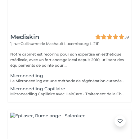
Mediskin
59
1, rue Guillaume de Machault
Luxembourg L-2111
Notre cabinet est reconnu pour son expertise en esthétique
médicale, avec un fort ancrage local depuis 2010, utilisant des
équipements de pointe pour ...
Microneedling
Le Microneedling est une méthode de régénération cutanée utilisant de fines aiguilles pour stimuler la production de collagène et d'élastine. Avantages : - Amélioration de la texture et de la fermeté de la peau. - Réduction des signes de vieillissement. Adaptabilité : Le microneedling est adapté à tous les types de peaux. Complément de Soin : - Pour optimiser les résultats du soin et limiter l'éviction sociale, une séance de luminothérapie est incluse. Celle-ci aide à réduire les inflammations, stimuler la production de collagène et améliorer la cicatrisation de la peau. Contre-indications : - Déconseillé aux femmes enceintes ou allaitantes. Lors de la première séance, nous établirons ensemble votre feuille de soin personnalisée. Pour toute question, n'hésitez pas à nous contacter ou réserver une consultation cutanée gratuite.
Microneedling Capillaire
Microneedling Capillaire avec HairCare - Traitement de la Chute des Cheveux Le microneedling capillaire avec le produit HairCare du laboratoire Revitacare est un soin innovant et puissant conçu pour revitaliser le cuir chevelu et renforcer la fibre capillaire. Ce traitement professionnel aide à combattre la chute des cheveux, à stimuler la croissance et à améliorer la qualité des cheveux, leur apportant densité et vitalité. Formulé avec un complexe d'ingrédients actifs, le HairCare agit en profondeur pour nourrir les follicules, dynamiser le cuir chevelu et redonner éclat et volume aux cheveux.