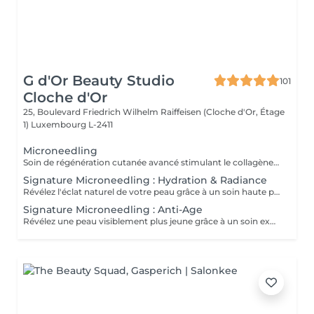
G d'Or Beauty Studio
101
Cloche d'Or
25, Boulevard Friedrich Wilhelm Raiffeisen (Cloche d'Or, Étage
1)
Luxembourg L-2411
Microneedling
Soin de régénération cutanée avancé stimulant le collagène et l'élastine par micro-perforations contrôlées. Il affine le grain de peau, ravive l'éclat et améliore visiblement les signes de l'âge et les irrégularités.
Signature Microneedling : Hydration & Radiance
Révélez l'éclat naturel de votre peau grâce à un soin haute performance aux résultats visibles. Une exfoliation Aqua Peel avec la technologie Skin Station nettoie en profondeur, élimine les impuretés et ravive instantanément l'éclat. Le microneedling stimule ensuite la régénération cutanée et optimise la pénétration des actifs. Enrichi en peptides intelligents HydroPeptide issus de biotechnologies avancées et boosté par la luminothérapie, ce soin cible l'hydratation et la revitalisation au cur de la peau. Résultat : une peau plus lisse, repulpée et intensément lumineuse dès la première séance.
Signature Microneedling : Anti-Age
Révélez une peau visiblement plus jeune grâce à un soin expert haute performance. Une exfoliation Aqua Peel avec la technologie Skin Station relance le renouvellement cellulaire, nettoie en profondeur et ravive l'éclat. Le microneedling stimule la production naturelle de collagène pour une peau plus ferme et régénérée. Enrichi en peptides nouvelle génération HydroPeptide, reconnus pour leur efficacité anti-âge, et boosté par la luminothérapie, ce soin lisse, raffermit et revitalise intensément la peau. Résultat : une peau plus ferme, lisse et visiblement rajeunie dès les premières séance.