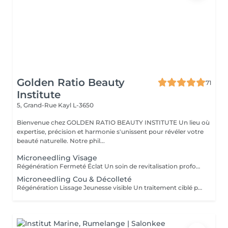
Golden Ratio Beauty
71
Institute
5, Grand-Rue
Kayl L-3650
Bienvenue chez GOLDEN RATIO BEAUTY INSTITUTE Un lieu où
expertise, précision et harmonie s'unissent pour révéler votre
beauté naturelle. Notre phil...
Microneedling Visage
Régénération Fermeté Éclat Un soin de revitalisation profonde qui stimule naturellement la peau grâce à de micro-aiguilles très fines. Le microneedling crée de minuscules perforations à la surface de la peau, déclenchant un processus de réparation intense : production de collagène, d'élastine et meilleure absorption des actifs. Ce traitement améliore visiblement : la texture de la peau, les ridules, les pores dilatés, les cicatrices d'acné, le teint terne ou irrégulier. Résultat : une peau plus ferme, plus lisse, lumineuse et visiblement régénérée. Existe en cure 3 Séances
Microneedling Cou & Décolleté
Régénération Lissage Jeunesse visible Un traitement ciblé pour ces zones souvent oubliées mais particulièrement sensibles aux signes de l'âge. Grâce à la technique du microneedling de micro-aiguilles qui stimulent naturellement la peau ce soin active la production de collagène et d'élastine, tout en optimisant la pénétration d'actifs régénérants. Ce protocole améliore visiblement : la fermeté et l'élasticité, les ridules et le relâchement cutané, le teint irrégulier et les taches pigmentaires, la texture de la peau. Résultat : un cou et un décolleté lissés, raffermis, éclatants de jeunesse.