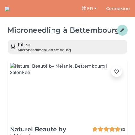
FR
Connexion
Microneedling
à
Bettembourg
Filtre
Microneedling
à
Bettembourg
Naturel Beauté by
82