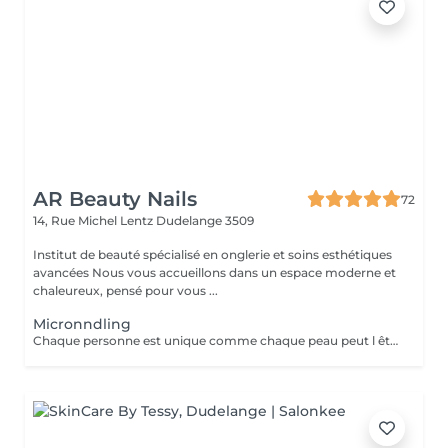
AR Beauty Nails
72
14, Rue Michel Lentz
Dudelange 3509
Institut de beauté spécialisé en onglerie et soins esthétiques
avancées Nous vous accueillons dans un espace moderne et
chaleureux, pensé pour vous ...
Micronndling
Chaque personne est unique comme chaque peau peut l être. Nous offrons à peau ce dont elle a besoin, exactement pour ça chaque personne sera évaluée avec minutie. Dans ce traitement grâce à la stimulation des papilles dermiques et à la libération de facteurs de croissance, le micronnedling optimise la fonction cellulaire, renforce la structure de la peau et augment naturellement le collagène TGF-3 via une cascade de cicatrisation régénérative.