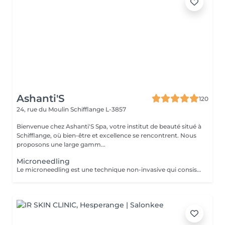
Ashanti'S
120
24, rue du Moulin
Schifflange L-3857
Bienvenue chez Ashanti'S Spa, votre institut de beauté situé à
Schifflange, où bien-être et excellence se rencontrent. Nous
proposons une large gamm...
Microneedling
Le microneedling est une technique non-invasive qui consiste à créer des micro-perforations sur la peau à l'aide d'une pièce à main équipée de micro-aiguilles. A chaque passage, celles-ci stimulent l'épiderme et agissent sur la circulation sanguine. La production d'élastine, de fibroblastes et de collagène, responsables de l'élasticité et de la fermeté de la peau, est relancée, ce qui densifie le derme et booste sa qualité.