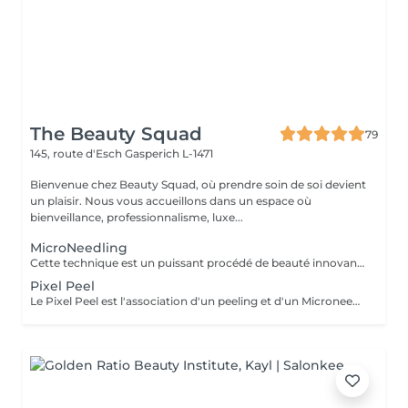
The Beauty Squad
79
145, route d'Esch
Gasperich L-1471
Bienvenue chez Beauty Squad, où prendre soin de soi devient
un plaisir. Nous vous accueillons dans un espace où
bienveillance, professionnalisme, luxe...
MicroNeedling
Cette technique est un puissant procédé de beauté innovant permettant de traiter les problèmes de peau et le vieillissement de celle-ci par une stimulation intense de la collagenèse. Le traitement idéal pour effacer les rides améliorer la texture de sa peau. 1 soin : 150€ Forfait 5 soins : 675€
Pixel Peel
Le Pixel Peel est l'association d'un peeling et d'un Microneedling dans la même séance, ce qui doublera donc l'efficacité du traitement et donnera des résultats plus rapides et plus durables. Une action de stimulation et régénération programmée dans la même séance avec des combinaisons d'actifs 100% personnalisés en fonction des problématiques traitées. 1 séance : 225€ Forfait 5 séances : 1015€