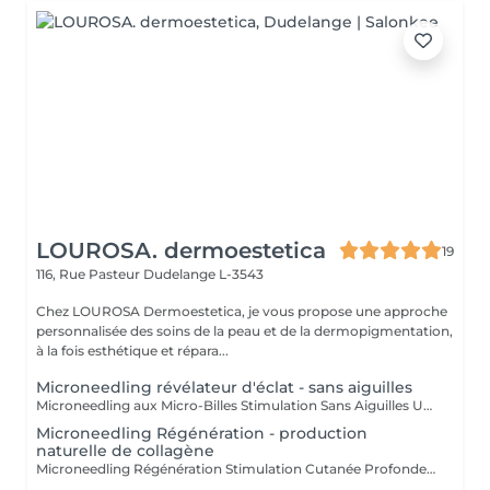
LOUROSA. dermoestetica
19
116, Rue Pasteur
Dudelange L-3543
Chez LOUROSA Dermoestetica, je vous propose une approche
personnalisée des soins de la peau et de la dermopigmentation,
à la fois esthétique et répara...
Microneedling révélateur d'éclat - sans aiguilles
Microneedling aux Micro-Billes Stimulation Sans Aiguilles Une technologie innovante pour stimuler la peau en douceur, sans perforation. Ce soin nouvelle génération s'inspire du microneedling traditionnel, tout en proposant une approche différente : ici, il n'y a pas d'aiguilles, mais des micro-billes (spicules d'origine naturelle) qui viennent stimuler la peau de manière mécanique. Ces micro-structures agissent en surface en créant une micro-stimulation contrôlée, activant les mécanismes naturels de régénération cutanée, sans provoquer de micro-perforations profondes. Au contact de la peau, elles permettent : * de stimuler les fibroblastes * d'encourager la production de collagène et d'élastine * d'améliorer progressivement la texture et la qualité de la peau * de favoriser la pénétration des actifs appliqués Ce soin agit également comme une exfoliation active, permettant d'affiner le grain de peau et de raviver l'éclat du teint. Contrairement au microneedling classique, la sensation est plus superficielle, avec un effet légèrement picotant temporaire dû à l'action des micro-billes. Ce traitement est particulièrement adapté pour : * les peaux sensibles ou réactives * les personnes ne souhaitant pas de technique avec aiguilles * améliorer l'éclat, la texture et la qualité de peau en douceur Idéal en alternative douce au microneedling traditionnel, pour une peau stimulée, lissée et revitalisée sans effraction cutanée.
Microneedling Régénération - production
naturelle de collagène
Microneedling Régénération Stimulation Cutanée Profonde Un traitement avancé pour relancer les mécanismes naturels de régénération de la peau. Le microneedling régénération est un soin plus ciblé, visant à stimuler intensément les processus naturels de réparation cutanée. Par la création de micro-lésions contrôlées, ce traitement active la réponse biologique de la peau. Cette stimulation entraîne : * l'activation des fibroblastes * la production de collagène et d'élastine * la restructuration progressive du tissu cutané Ce soin permet d'améliorer visiblement : * les irrégularités du grain de peau * les cicatrices (notamment post-acné) * les signes de l'âge (rides, relâchement) * la fermeté et la qualité globale de la peau L'intensité est adaptée en fonction de votre peau et de vos objectifs, dans une approche progressive et sécurisée. Une légère rougeur peut apparaître après le soin, témoignant de l'activation des mécanismes de régénération. Idéal en cure pour des résultats profonds, durables et visibles sur la qualité de la peau.