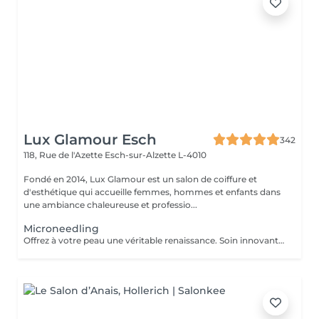
Lux Glamour Esch
342
118, Rue de l'Azette
Esch-sur-Alzette L-4010
Fondé en 2014, Lux Glamour est un salon de coiffure et
d'esthétique qui accueille femmes, hommes et enfants dans
une ambiance chaleureuse et professio...
Microneedling
Offrez à votre peau une véritable renaissance. Soin innovant utilisant de fines micro-aiguilles pour stimuler le collagène et le renouvellement de la peau. Il améliore la texture, ravive l'éclat du teint et aide à corriger les imperfections pour une peau visiblement plus belle et revitalisée.