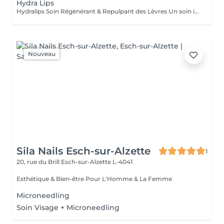
Hydra Lips
Hydralips Soin Régénérant & Repulpant des Lèvres Un soin intensif pour hydrater, lisser et sublimer naturellement les lèvres. Le Hydralips est un traitement esthétique utilisant une technique de micro-stimulation douce avec aiguilles, spécialement conçue pour la zone délicate des lèvres. Cette méthode permet de créer de micro-canaux contrôlés afin de favoriser la pénétration d'actifs hydratants et régénérants. Grâce à cette stimulation ciblée, la peau des lèvres est activée en douceur pour relancer ses mécanismes naturels de régénération. Ce soin permet de : * hydrater en profondeur la zone labiale * améliorer la texture et la souplesse des lèvres * stimuler la microcirculation pour un effet bonne mine * apporter un effet repulpant naturel et subtil * raviver l'éclat des lèvres ternes ou déshydratées Contrairement aux injections, le Hydralips ne modifie pas la structure des lèvres mais agit sur la qualité de la peau, pour un rendu frais, naturel et harmonieux. Une légère sensibilité ou rougeur peut apparaître immédiatement après le soin, disparaissant rapidement. Idéal pour celles et ceux qui souhaitent des lèvres plus lisses, hydratées et visiblement revitalisées sans recours aux techniques injectables.
Nouveau
Sila Nails Esch-sur-Alzette
1
20, rue du Brill
Esch-sur-Alzette L-4041
Esthétique & Bien-être Pour L'Homme & La Femme
Microneedling
Soin Visage + Microneedling