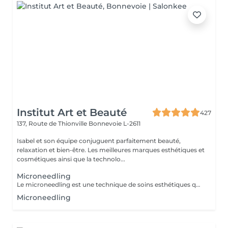
Institut Art et Beauté
427
137, Route de Thionville
Bonnevoie L-2611
Isabel et son équipe conjuguent parfaitement beauté,
relaxation et bien-être. Les meilleures marques esthétiques et
cosmétiques ainsi que la technolo...
Microneedling
Le microneedling est une technique de soins esthétiques qui stimule naturellement la production de collagène et d'élastine. Améliorer la texture de la peau Réduire les pores dilatés Atténuer les ridules Diminuer les cicatrices d'acné ou les taches pigmentaires Une technique douce et efficace, adaptée à tous les types de peau. Utilisation de sérums professionnels pour un résultat optimal Conseil personnalisé avant chaque séance. Offrez à votre peau un teint plus lisse, uniforme et lumineux
Microneedling