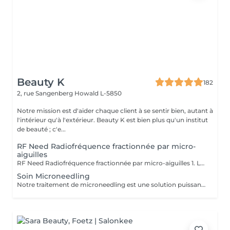
Beauty K
182
2, rue Sangenberg
Howald L-5850
Notre mission est d'aider chaque client à se sentir bien, autant à
l'intérieur qu'à l'extérieur. Beauty K est bien plus qu'un institut
de beauté ; c'e...
RF Need Radiofréquence fractionnée par micro-
aiguilles
RF Need Radiofréquence fractionnée par micro-aiguilles 1. Le microneedling De très fines micro-aiguilles créent des micro-perforations contrôlées dans la peau. Cela stimule la régénération naturelle, favorise la production de collagène et d'élastine et active les mécanismes de réparation cutanée. 2. La radiofréquence fractionnée (RF) Une énergie thermique est délivrée via les aiguilles directement dans le derme. La chaleur resserre les fibres de collagène existantes, augmente la densité dermique et déclenche une néocollagénèse (formation de nouveau collagène). Bénéfices principaux Raffermissement et effet tenseur immédiat Amélioration de la texture et de l'éclat de la peau Réduction des ridules et rides Atténuation des cicatrices d'acné Réduction visible des pores dilatés Action possible sur certaines vergetures et relâchements cutanés du corps Résultats progressifs et durables grâce à la stimulation biologique Déroulement du soin 1. Application d'une crème anesthésiante locale pour plus de confort 2. Passage de la pièce à main RF Need (personnalisation des paramètres : profondeur des aiguilles, intensité de la RF) 3. Soin apaisant et hydratant post-traitement Sensations : picotements, chaleur diffuse Après la séance : rougeurs et gonflement légers de 24 à 72h
Soin Microneedling
Notre traitement de microneedling est une solution puissante pour traiter l'acné, les taches de pigmentation, les cicatrices, les vergetures, les dommages causés par le soleil, les rides et les ridules. Grâce à des milliers de micro-perforations, ce soin stimule la production de collagène, favorisant la réparation et le rajeunissement de la peau. Pour des résultats optimaux, une cure de trois séances est recommandée. Ce protocole permet à la peau de maximiser son processus naturel de guérison entre chaque séance, aboutissant à une amélioration visible de son apparence et de sa texture. Entamez ce parcours régénératif et découvrez tout le potentiel d'une peau transformée.