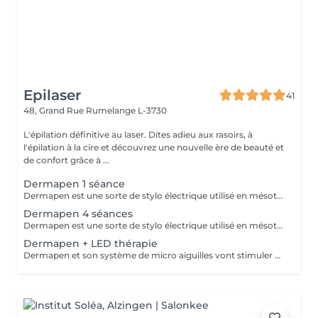
Epilaser
41
48, Grand Rue
Rumelange L-3730
L'épilation définitive au laser. Dites adieu aux rasoirs, à
l'épilation à la cire et découvrez une nouvelle ère de beauté et
de confort grâce à ...
Dermapen 1 séance
Dermapen est une sorte de stylo électrique utilisé en mésothérapie fractionnée à micro-aiguilles qui vont stimuler collagène et élastine. L'appareil effectue environ 1300 injections par seconde et son caractère pulsatoire facilite l'introduction de substances actives dans l'épiderme et le derme. Ce traitement peut être effectué sur l'ensemble du corps.
Dermapen 4 séances
Dermapen est une sorte de stylo électrique utilisé en mésothérapie fractionnée à micro-aiguilles qui vont stimuler collagène et élastine. L'appareil effectue environ 1300 injections par seconde et son caractère pulsatoire facilite l'introduction de substances actives dans l'épiderme et le derme. Ce traitement peut être effectué sur l'ensemble du corps. Ce forfait de 4 séances permet de faire 1 séance par mois pendant 4 mois.
Dermapen + LED thérapie
Dermapen et son système de micro aiguilles vont stimuler collagène et élastine et facilite l'introduction de substances actives dans l'épiderme et le derme. Ce traitement peut être effectué sur l'ensemble du corps. Couplé avec la thérapie par LED les résultats seront largements boostés.