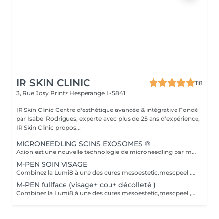
IR SKIN CLINIC
118
3, Rue Josy Printz
Hesperange L-5841
IR Skin Clinic Centre d'esthétique avancée & intégrative Fondé
par Isabel Rodrigues, experte avec plus de 25 ans d'expérience,
IR Skin Clinic propos...
MICRONEEDLING SOINS EXOSOMES ®
Axion est une nouvelle technologie de microneedling par mesoestetic qui crée des micro-canaux dans la peau pour une régénération améliorée. Elle est associée aux nouveaux cocktails c.prof mesoxome®, qui intègrent des exosomes, PDRN, niacinamide et AD+ pour cibler le vieillissement, la fermeté et la revitalisation cutanée. Ce soin est toujours réalisé après un skin diagnostic directement réservable dans la rubrique esthétique avancée. pour votre sécurité et nous nous réservons le droit de modifier le traitement.
M-PEN SOIN VISAGE
Combinez la Lumi8 à une des cures mesoestetic,mesopeel , mesoéclat... afin d'obtenir un résultat spectaculaire et durable. Recommandé pour l'anti-aging , les peaux acnéique , affaissées , les rides . les cicatrices et les autres imperfections de la peau. Bienvenue dans une nouvelle ère dans les soins du visage et du corps . Résultat spectaculaires , efficaces , durables et scientifiquement avérés, visible dès la première séance. Traitement indolore et non invasif Le micro-needling est un traitement qui utilise de minuscules aiguilles pour provoquer des minuscules perforations dans la peau. Ces petits points de contact encouragent le corps à créer une guérison curative ainsi qu'a resserrer, soulever et rajeunir la peau. Au fur et a mesure que votre peau se répare, la production de collagène et d'élastine se déclenche pour donner un effet repeuplant et raffermissant presque immédiat. Il peut également s'attaquer à d'autres problèmes de lésions cutanées tels que les cicatrices , les marques foncées, des dommages causés par le soleil et le vieillissement. CONTRE-INDICATIONS. Femmes enceintes et peaux noires Traitement anticoagulant ou anti-inflammatoire Maladies auto-immunes Acné sévère ou herpes Eczémas Psoriasis
M-PEN fullface (visage+ cou+ décolleté )
Combinez la Lumi8 à une des cures mesoestetic,mesopeel , mesoéclat... afin d'obtenir un résultat spectaculaire et durable. Recommandé pour l'anti-aging , les peaux acnéique , affaissées , les rides . les cicatrices et les autres imperfections de la peau. Bienvenue dans une nouvelle ère dans les soins du visage et du corps . Résultat spectaculaires , efficaces , durables et scientifiquement avérés, visible dès la première séance. Traitement indolore et non invasif Le micro-needling est un traitement qui utilise de minuscules aiguilles pour provoquer des minuscules perforations dans la peau. Ces petits points de contact encouragent le corps à créer une guérison curative ainsi qu'a resserrer, soulever et rajeunir la peau. Au fur et a mesure que votre peau se répare, la production de collagène et d'élastine se déclenche pour donner un effet repeuplant et raffermissant presque immédiat. Il peut également s'attaquer à d'autres problèmes de lésions cutanées tels que les cicatrices , les marques foncées, des dommages causés par le soleil et le vieillissement