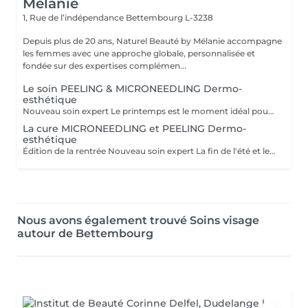
Mélanie
1, Rue de l’indépendance
Bettembourg L-3238
Depuis plus de 20 ans, Naturel Beauté by Mélanie accompagne
les femmes avec une approche globale, personnalisée et
fondée sur des expertises complémen...
Le soin PEELING & MICRONEEDLING Dermo-
esthétique
Nouveau soin expert Le printemps est le moment idéal pour réveiller votre peau ! Avec le temps, le collagène diminue, le teint perd de son éclat et des taches pigmentaires peuvent apparaître. Pour y remédier, découvrez notre Nouveau Soin Microneedling & Peeling Dermo-Esthétique, réalisé avec les produits experts du laboratoire Célestetic, notre nouveau partenaire professionnel. Les bénéfices : Stimule naturellement collagène et élastine Raffermit et densifie la peau Atténue les taches pigmentaires Affine le grain de peau Ravive l'éclat du teint Protocole cabine 60 minutes 1. Diagnostic personnalisé 2. Peeling concentré aux acides de fruits Célestetic 3. Microneedling + infusion d'un sérum ciblé aux actifs hautement dosés(anti-taches / anti-âge / éclat) 4.Masque apaisant et réparateur 5. Protection et conseils post-soin Tarifs Soin 60 min : 145 € Cure 4 soins (tous les 21 jours) : 560 € Cure 6 soins (tous les 21 jours) : 840€ Le printemps est la saison idéale pour relancer votre peau avant l'été Les places sont limitées pour un suivi personnalisé. Pour réserver ou faire un diagnostic peau, contactez-nous dès aujourd'hui #Microneedling #Peeling #Célestetic #NaturelBeautéByMélanie #PeauRaffermie #Éclat #AntiTaches #BienVieillir
La cure MICRONEEDLING et PEELING Dermo-
esthétique
Édition de la rentrée Nouveau soin expert La fin de l'été et le début de l'automne sont les moments idéaux pour réveiller votre peau ! Avec le temps, le collagène diminue, le teint perd de son éclat et des taches pigmentaires peuvent apparaître. Pour y remédier, découvrez notre Nouveau Soin Microneedling & Peeling Dermo-Esthétique, réalisé avec les produits experts du laboratoire Célestetic, notre nouveau partenaire professionnel. Les bénéfices : Stimule naturellement collagène et élastine Raffermit et densifie la peau Atténue les taches pigmentaires Affine le grain de peau Ravive l'éclat du teint Protocole cabine 60 minutes 1. Diagnostic personnalisé 2. Peeling concentré aux acides de fruits Célestetic 3. Microneedling + infusion d'un sérum ciblé aux actifs hautement dosés(anti-taches / anti-âge / éclat) 4.Masque LED apaisant 5. Protection et conseils post-soin Tarifs Soin 60 min : 145 € Cure 4 soins (tous les 21 jours) : 560 € Les places sont limitées pour un suivi personnalisé. Pour réserver ou faire un diagnostic peau, contactez-nous dès aujourd'hui
Nous avons également trouvé Soins visage
autour de Bettembourg