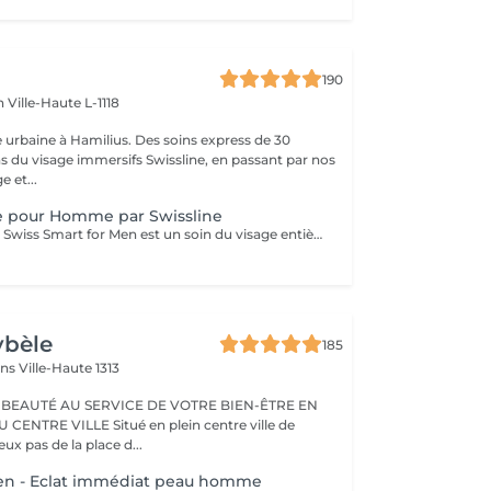
190
en
Ville-Haute L-1118
 urbaine à Hamilius. Des soins express de 30
s du visage immersifs Swissline, en passant par nos
e et...
e pour Homme par Swissline
Le soin du visage Swiss Smart for Men est un soin du visage entièrement personnalisé de 45 à 60 minutes conçu pour les hommes qui cherchent à détoxifier et à renforcer leur peau. Ce soin du visage utilise exclusivement des produits Swissline végétaliens, améliorés avec la collection signature d'Age Intelligence Boosters pour protéger et rééquilibrer la peau. Il a un effet de détresse instantané et comprend un massage facial de 15 à 20 minutes combinant relaxation et drainage lymphatique pour détoxifier la peau, et c'est un moyen intelligent et rapide de paraître à votre meilleur. Principaux avantages : Rafraîchit et dynamise la peau fatiguée Atténue l'irritation Améliore le teint et la texture de la peau
ybèle
185
ins
Ville-Haute 1313
 BEAUTÉ AU SERVICE DE VOTRE BIEN-ÊTRE EN
Situé en plein centre ville de
x pas de la place d...
Men - Eclat immédiat peau homme