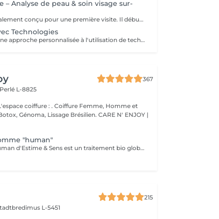
e – Analyse de peau & soin visage sur-
Ce soin est spécialement conçu pour une première visite. Il débute par une analyse de peau approfondie afin de comprendre ses besoins et d’identifier les déséquilibres éventuels. Le soin du visage est ensuite entièrement personnalisé, avec des techniques et des produits adaptés pour répondre de manière ciblée aux besoins de la peau. Ce premier rendez-vous permet d’obtenir des résultats visibles tout en bénéficiant de conseils personnalisés pour améliorer durablement la qualité de la peau.
vec Technologies
Ce soin associe une approche personnalisée à l'utilisation de technologies avancées afin d'agir plus en profondeur sur la peau. Les technologies sont sélectionnées en fonction des besoins pour améliorer la texture de la peau, l'hydratation et les signes de l'âge. Un soin idéal pour obtenir des résultats visibles et aller plus loin dans l'amélioration de la qualité de la peau.
oy
367
Perlé L-8825
ure : . Coiffure Femme, Homme et
issage Brésilien. CARE N' ENJOY |
homme "human"
Le soin visage Human d'Estime & Sens est un traitement bio global de 1h15 dédié aux hommes. Il débute par un modelage relaxant du dos pour évacuer les tensions. Il se poursuit par un nettoyage profond, un gommage et un massage du visage avec l'huile Human. Ce protocole sur mesure purifie, hydrate intensément et défatigue durablement les traits.
215
tadtbredimus L-5451