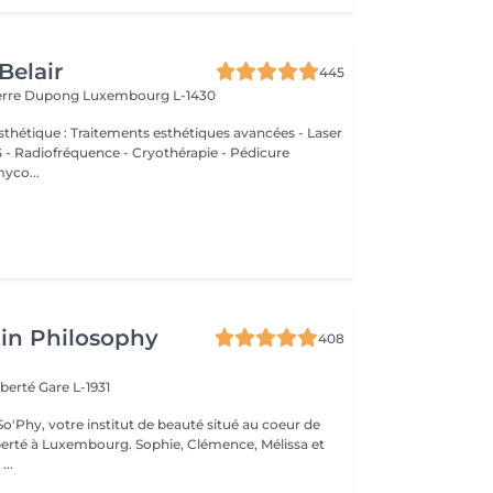
Belair
445
ierre Dupong
Luxembourg L-1430
thétique : Traitements esthétiques avancées - Laser
Radiofréquence - Cryothérapie - Pédicure
myco...
in Philosophy
408
iberté
Gare L-1931
o'Phy, votre institut de beauté situé au coeur de
mbourg. Sophie, Clémence, Mélissa et
...