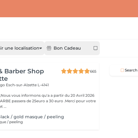
ir une localisation
Bon Cadeau
& Barber Shop
Search
665
tte
Hugo
Esch-sur-Alzette L-4141
ous vous informons qu'a a partir du 20 Avril 2026
ARBE passera de 25euro a 30 euro .Merci pour votre
 ...
Black / gold masque / peeling
que / peeling