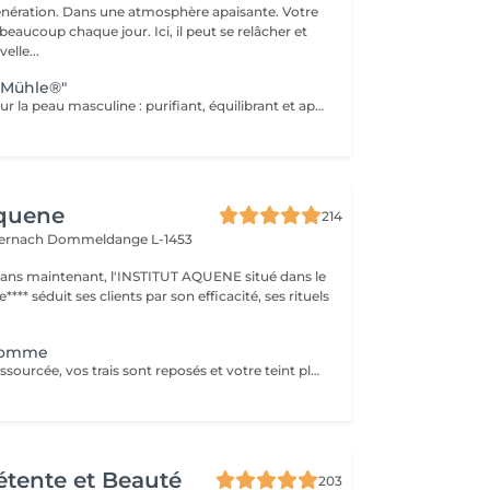
nération. Dans une atmosphère apaisante. Votre
eaucoup chaque jour. Ici, il peut se relâcher et
elle...
"Mühle®"
Le soin visage pour la peau masculine : purifiant, équilibrant et apaisant. Idéal pour les imperfections ou les peaux stressées. Des arômes raffinés alliés au meilleur de la nature : dans sa gamme de cosmétiques naturels BIO, MÜHLE allie durabilité et luxe. Huile d'argan pure, beurre de karité nourrissant, aloe vera aux vertus réparatrices, calendula et camomille apaisants : chaque ingrédient est issu de l'agriculture biologique certifiée ou de la cueillette sauvage.
Aquene
214
ternach
Dommeldange L-1453
1 ans maintenant, l'INSTITUT AQUENE situé dans le
**** séduit ses clients par son efficacité, ses rituels
Homme
Votre peau est ressourcée, vos trais sont reposés et votre teint plus lumineux. Véritable recharge d'énergie, les extraits d'algue bleue sont libérés au cur des cellules pour une action anti-âge et antifatigue.
Détente et Beauté
203