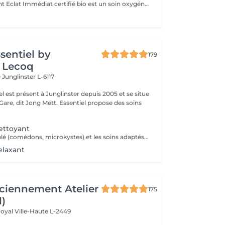
Le soin détoxifiant Eclat Immédiat certifié bio est un soin oxygénant et défatigant, destiné à toutes les peaux masculines, est idéal pour les épidermes asphyxiés ou les teints brouillés. Nettoyage - gommage - extraction des comédons avec vapeur - massage - masque. Enrichi en ginseng, aloé vera et huiles végétales nourrissantes, il hydrate, apaise et revitalise la peau.
ssentiel by
179
 Lecoq
e
Junglinster L-6117
iel est présent à Junglinster depuis 2005 et se situe
ng Mëtt. Essentiel propose des soins
ettoyant
Un nettoyage ciblé (comédons, microkystes) et les soins adaptés avant et après le nettoyage.
elaxant
ciennement Atelier
175
l)
Royal
Ville-Haute L-2449