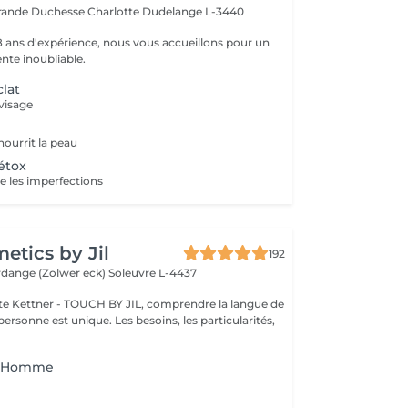
rande Duchesse Charlotte
Dudelange L-3440
18 ans d'expérience, nous vous accueillons pour un
te inoubliable.
clat
 visage
 nourrit la peau
étox
le les imperfections
tics by Jil
192
erdange (Zolwer eck)
Soleuvre L-4437
e Kettner - TOUCH BY JIL, comprendre la langue de
ersonne est unique. Les besoins, les particularités,
 - Homme