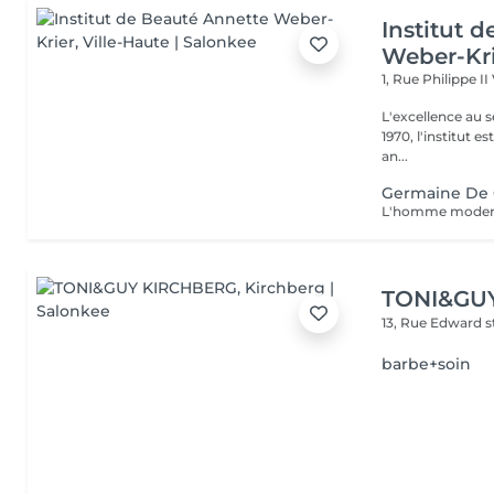
Institut 
Weber-Kr
1, Rue Philippe II
L'excellence au service de la bea
1970, l'institut e
an...
Germaine De 
TONI&GU
13, Rue Edward 
barbe+soin