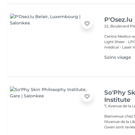
P'Osez.lu 
22, Boulevard P
Centre Medico-es
Light Sheer - LPG - 
médical - Laser 
Soins visage
So'Phy Sk
Institute
7, Avenue de la L
Bienvenue chez S
l'Avenue de la Liberté à Luxe
Gwen sont ravies 