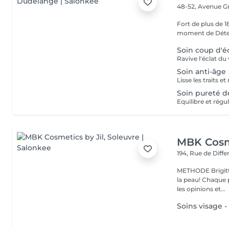
48-52, Avenue G
Fort de plus de 
moment de Déten
Soin coup d'é
Ravive l'éclat du
Soin anti-âge
Lisse les traits et
Soin pureté d
Equilibre et régu
MBK Cosme
194, Rue de Diff
METHODE Brigitt
la peau! Chaque p
les opinions et...
Soins visage