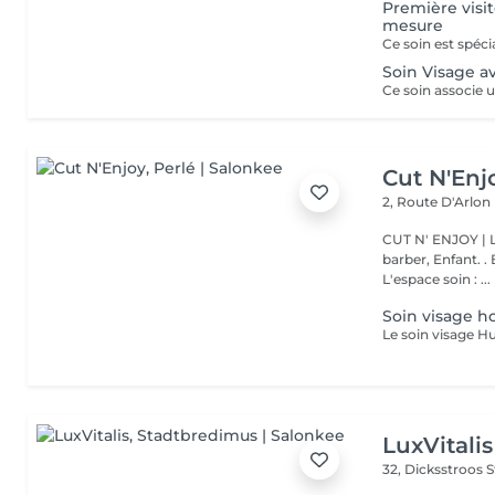
Première visit
mesure
Soin Visage a
Cut N'Enj
2, Route D'Arlon
CUT N' ENJOY | L'espace coiff
barber, Enfant. . Botox, Génoma, L
L'espace soin : ...
Soin visage 
LuxVitalis
32, Dicksstroos
S