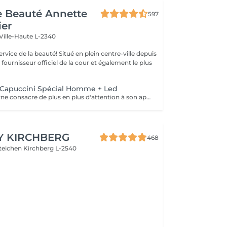
de Beauté Annette
597
ier
Ville-Haute L-2340
uté! Situé en plein centre-ville depuis
st fournisseur officiel de la cour et également le plus
Capuccini Spécial Homme + Led
L'homme moderne consacre de plus en plus d'attention à son apparence , ce soin réparateur enlève les toxines, renforce la peau , est apaisant et rafraichissant.
Y KIRCHBERG
468
steichen
Kirchberg L-2540