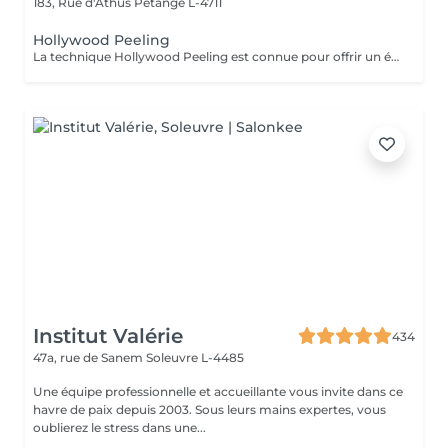
183, Rue d'Athus
Pétange L-4711
Hollywood Peeling
La technique Hollywood Peeling est connue pour offrir un éclaircissement immédiat de la peau et une apparence lisse et rafraîchie. Il est idéal pour les personnes ayant une peau à tendance acnéique, un teint terne ou des signes de vieillissement, et il est particulièrement bénéfique avant un événement spécial en raison de ses résultats rapides et visibles. Contre Indications: - Non recommandé pour les peaux foncées.
Institut Valérie
434
47a, rue de Sanem
Soleuvre L-4485
Une équipe professionnelle et accueillante vous invite dans ce
havre de paix depuis 2003. Sous leurs mains expertes, vous
oublierez le stress dans une...