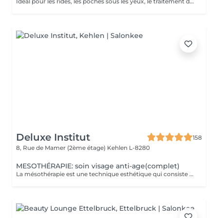
Idéal pour les rides, les poches sous les yeux, le traitement de l'acné, le relâchement cutané et la cellulite. La mésothérapie permet de faire pénétrer les principes actifs dans la peau par système intercellulaire.
Deluxe Institut
158
8, Rue de Mamer (2ème étage)
Kehlen L-8280
MESOTHÉRAPIE: soin visage anti-age(complet)
La mésothérapie est une technique esthétique qui consiste à injecter de petites quantités de substances actives (vitamines, minéraux, acide hyaluronique, etc.) directement dans les couches superficielles de la peau. Elle est utilisée pour améliorer l'aspect de la peau et stimuler la régénération cellulaire. Les Bienfaits de la Mésothérapie Hydratation intense et rajeunissement cutané Apporte un coup d'éclat immédiat à la peau. Réduit les rides et les ridules en stimulant la production de collagène et d'élastine. Hydrate en profondeur et améliore la texture de la peau. Traite les taches pigmentaires, les cicatrices d'acné et la rosacée. Aide à uniformiser le teint et à réduire les imperfections. Pourquoi Choisir la Mésothérapie ? Traitement peu invasif et pratiquement indolore. Effet naturel et progressif, sans chirurgie ni éviction sociale. Résultats visibles après quelques séances seulement. Un soin idéal pour retrouver une peau éclatante, un corps raffermi et une chevelure en pleine santé !