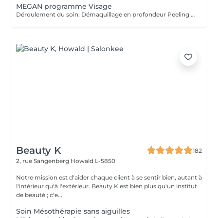
MEGAN programme Visage
Déroulement du soin: Démaquillage en profondeur Peeling enzymatique ou acide peel HF HI-Tech Performance Boost Meso-Led Découvrez l'innovation technologique et cosmétique la plus avancée. Grâce à Megan, prenez soin de votre peau et améliorez la grâce à un système qui permet une régénération cellulaire extraordinaire à partir des couches les plus profondes du tissu cutané. Pour la première fois, Tri Synergy Tech associe tout le potentiel des éléments HI-Freq, Dermaboost et Deep RGB à un appareil multi-traitement unique qui crée une synergie parfaite aux effets spectaculaires. Des traitements personnalisés selon vos besoins sont à votre disposition. Pour un effet profondeur et longue durée, nous vous proposons une cure de ce soin de 6 séances sur 3 semaines! (5+1 séance gratuite)
Beauty K
182
2, rue Sangenberg
Howald L-5850
Notre mission est d'aider chaque client à se sentir bien, autant à
l'intérieur qu'à l'extérieur. Beauty K est bien plus qu'un institut
de beauté ; c'e...
Soin Mésothérapie sans aiguilles