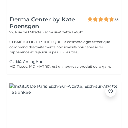
Derma Center by Kate
28
Poensgen
72, Rue de l'Alzette
Esch-sur-Alzette L-4010
COSMÉTOLOGIE ESTHÉTIQUE La cosmétologie esthétique
comprend des traitements non invasifs pour améliorer
l'apparence et rajeunir la peau. Elle utilis...
GUNA Collagène
MD-Tissue, MD-MATRIX, est un nouveau produit de la gamme des dispositifs médicaux recommandés aussi bien pour les femmes que pour les hommes. Le collagène contenu dans le produit hydrate intensément les peaux matures et réduit l'apparence des rides et autres signes du vieillissement cutané (y compris le photovieillissement). La préparation peut être injectée directement dans des zones spécifiques de la peau pour remodeler mécaniquement les tissus et lisser les rides. La préparation a été enrichie d'ingrédients actifs supplémentaires tels que l'acide ascorbique (vitamine C), le magnésium, le chlorhydrate de pyridoxine (vitamine B6), la riboflavine (vitamine B2), la thiamine (vitamine B1). MD-Tissue peut être utilisé seul, ainsi que comme support pour d'autres préparations utilisées en médecine esthétique, comme l'acide hyaluronique ou le botox. Application: - effet anti-âge, - réduction des effets du photovieillissement, - correction des rides, - raffermissant, - Stärkt das extrazelluläre Matrixgewebe,