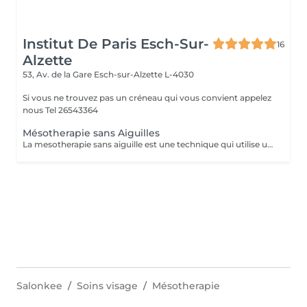
Institut De Paris Esch-Sur-
16
Alzette
53, Av. de la Gare
Esch-sur-Alzette L-4030
Si vous ne trouvez pas un créneau qui vous convient appelez
nous Tel 26543364
Mésotherapie sans Aiguilles
La mesotherapie sans aiguille est une technique qui utilise un courant galvanique afin d'ouvrir les pores de la peau et y faire pénétrer le sérum plus en profondeur sans laisser de marques ou d'irritations
Salonkee
Soins visage
Mésotherapie