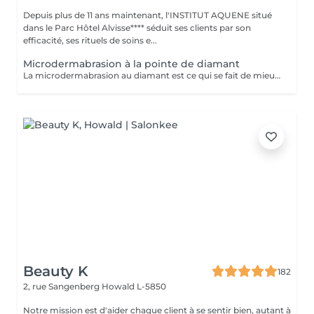
Depuis plus de 11 ans maintenant, l'INSTITUT AQUENE situé
dans le Parc Hôtel Alvisse**** séduit ses clients par son
efficacité, ses rituels de soins e...
Microdermabrasion à la pointe de diamant
La microdermabrasion au diamant est ce qui se fait de mieux en matière de peeling. C'est un appareil innovateur, combinant 2 actions: polissante des cristaux de diamant qui enlève les cellules mortes. nettoyante qui stimule la croissance des cellules nouvelles ainsi que la production de collagène et d'élastine. Ce soin du visage a pour but d'exfolier la peau, d'en améliorer la texture et de procurer un teint lumineux. En cure allant de 5 à 8 séances en fonction de votre peau, vous pouvez atténuer les tâches, et même les cicatrises dû à l'acné par exemple. Vous pouvez inclure la microdermabrasion dans votre rendez-vous soin visage pour un supplément de 35€, les effets n'en seront que décupler. EXCEPTÉ POUR LE SOIN RÉVOLUTION
Beauty K
182
2, rue Sangenberg
Howald L-5850
Notre mission est d'aider chaque client à se sentir bien, autant à