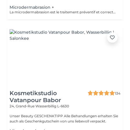
Microdermabrasion +
La microdermabrasion est le traitement préventif et correctif par excellence. Elle stimule la régénération cellulaire et la production de cellules jeunes. À l'aide soit d'un jet de microcristaux projetés sur la peau soit d'une tête diamantée, la microdermabrasion enlève toutes les cellules mortes. Dès le premier traitement, la peau est plus éclatante, plus douce et visiblement exfoliée.
Kosmetikstudio
134
Vatanpour Babor
24, Grand-Rue
Wasserbillig L-6630
Unser Beauty GESCHENKTIPP Alle Behandlungen erhalten Sie
auch als Geschenkgutschein von uns liebevoll verpackt.