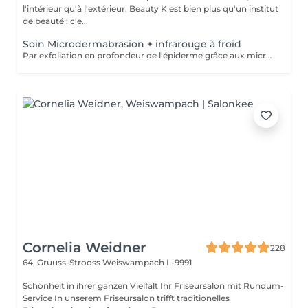
l'intérieur qu'à l'extérieur. Beauty K est bien plus qu'un institut
de beauté ; c'e...
Soin Microdermabrasion + infrarouge à froid
Par exfoliation en profondeur de l'épiderme grâce aux micro-cristaux, ce soin permet de nettoyer et de réduire: les taches pigmentaires et/ou certaines imperfections de la peau, resserrer les pores, atténuer rides, ridules et les cicatrices d'acné. Le soin s'accompagne de l'utilisation de LED afin de faire pénétrer en profondeur l'acide hyaluronique ou principes actifs.
Cornelia Weidner
228
64, Gruuss-Strooss
Weiswampach L-9991
Schönheit in ihrer ganzen Vielfalt Ihr Friseursalon mit Rundum-
Service In unserem Friseursalon trifft traditionelles