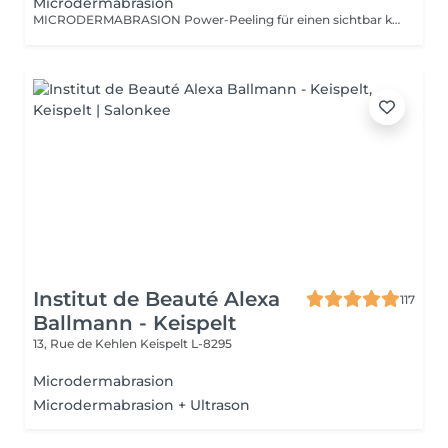
Microdermabrasion
MICRODERMABRASION Power-Peeling für einen sichtbar klaren und reinen Tent. Ihre Haut fühlt sich zart, fein und ebenmäßig an. Ob tiefe Fältchen und Linien, Unreinheiten, Narben, Pigmentflecken oder Altersflecken - durch sehr präzise, aber dennoch sanfte Abtragung der oberen Hautzellen werden Regenerationsprozesse in der Haut spürbar angeregt.
Institut de Beauté Alexa
117
Ballmann - Keispelt
13, Rue de Kehlen
Keispelt L-8295
Microdermabrasion
Microdermabrasion + Ultrason