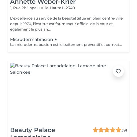
Annette Weber-Krier
1, Rue Philippe II
Ville-Haute L-2340
L'excellence au service de la beauté! Situé en plein centre-ville
depuis 1970, l'institut est fournisseur officiel de la cour et
également le plus an...
Microdermabrasion +
La microdermabrasion est le traitement préventif et correctif par excellence. Elle stimule la régénération cellulaire et la production de cellules jeunes. À l'aide soit d'un jet de microcristaux projetés sur la peau soit d'une tête diamantée, la microdermabrasion enlève toutes les cellules mortes. Dès le premier traitement, la peau est plus éclatante, plus douce et visiblement exfoliée.
Beauty Palace
391