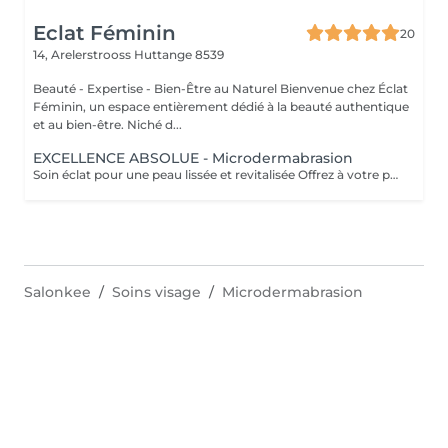
Eclat Féminin
20
14, Arelerstrooss
Huttange 8539
Beauté - Expertise - Bien-Être au Naturel Bienvenue chez Éclat
Féminin, un espace entièrement dédié à la beauté authentique
et au bien-être. Niché d...
EXCELLENCE ABSOLUE - Microdermabrasion
Soin éclat pour une peau lissée et revitalisée Offrez à votre peau un éclat immédiat grâce à la microdermabrasion, une technique douce qui stimule la régénération, lisse les ridules et révèle un teint plus lumineux et uniforme. Sans douleur, ce soin laisse la peau propre, fraîche et visiblement rajeunie dès les premières séances. Comment cela fonctionne : Une abrasion douce associée à une aspiration délicate élimine les impuretés, affine le grain de peau et aide à maintenir une apparence plus jeune et éclatante. En option, les ultrasons renforcent les effets en stimulant la circulation et en favorisant la pénétration des actifs, laissant la peau visiblement plus fraîche et revitalisée. Les bienfaits : - Peau lisse et douce - Teint éclatant - Peau raffermie et tonifiée - Aspect plus jeune et visiblement revitalisé - Pores resserrés et peau purifiée Découvrez l'ensemble de mes rituels et prestations exclusives sur: www.eclat-feminin.lu - SCROLLER VERS LE HAUT - DESCRIPTION -
Salonkee
Soins visage
Microdermabrasion