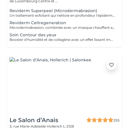
de Luxembourg Centre et ...
Reviderm Superpeel (Microdermabrasion)
Un traitement exfoliant qui nettoie en profondeur l'épiderme en éliminant les cellules mortes et les impuretés, à l'aide d'un appareil qui projette à grande vitesse des microcristaux et les aspire conjointement aux débris cutanés. Cette technique, que l'on peut comparer à un «sablage» superficiel de la peau, atténue les cicatrices d'acné, pores dilatés, taches brunes, et aide à réparer les effets néfastes des expositions aux rayons ultraviolets. De plus, elle stimule le renouvellement des cellules et accroît la formation de collagène pour avoir un effet rajeunissant à long terme.
Reviderm Cellregeneration
Microdermabrasion, combinée avec un masque chauffant ainsi qu'un masque crème adapté au besoin de la peau.
Soin Contour des yeux
Booster d'humidité et de collagène avec un effet lissant immédiat.
Le Salon d’Anais
255
3, rue Marie-Adelaïde
Hollerich L-2128