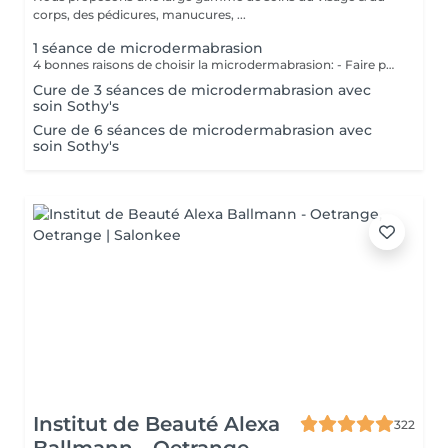
corps, des pédicures, manucures, ...
1 séance de microdermabrasion
4 bonnes raisons de choisir la microdermabrasion: - Faire peau neuve : une peau qui apparait plus jeune - Teint plus frais/peau nette : réduction des cicatrices - Pores moins profonds :diminution des rides & ridules - Meilleure hydratation : couleur de peau plus égale Nous vous prions de bien vouloir respecter votre rendez-vous. En prenant rendez-vous, vous occupez une place, dont une autre personne aurait éventuellement besoin. Tout rendez-vous non annulé 24h en avance, est susceptible d'être facturé. (Si vous ne pouvez pas vous présenter à votre RDV, proposez-le éventuellement à un proche ou à un ami) Toute l'équipe de Aromas Institut vous remercie pour votre respect et votre compréhension.
Cure de 3 séances de microdermabrasion avec
soin Sothy's
Cure de 6 séances de microdermabrasion avec
soin Sothy's
Institut de Beauté Alexa
322