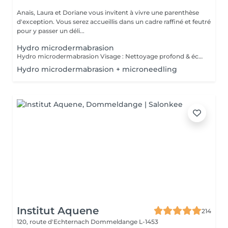
Anais, Laura et Doriane vous invitent à vivre une parenthèse
d'exception. Vous serez accueillis dans un cadre raffiné et feutré
pour y passer un déli...
Hydro microdermabrasion
Hydro microdermabrasion Visage : Nettoyage profond & éclat instantané L'hydro microdermabrasion est un soin visage complet et non invasif qui combine une exfoliation douce à l'aide d'un embout à microdermabrasion avec l'infusion de sérums actifs. Ce traitement agit en profondeur pour nettoyer, hydrater et revitaliser la peau en une seule séance. Contre-indications - Femmes enceintes ou allaitement - Pas d'exposition solaire 48h avant et après soin - Traitements lourds : chimio (attendre 1 an) et antibiotiques ou Roaccutane (attendre 6 mois) - Allergie aux acides de fruits, fruits à coques ou aspirine - Dermabrasions médicales - injection de botox ou acide hyaluronique (attendre 1 mois) - Prise d'anticoagulant, anti-inflammatoire sur le long terme - Maladie auto-immune - Cicatrices chéloïdes
Hydro microdermabrasion + microneedling
Institut Aquene
214
120, route d'Echternach
Dommeldange L-1453