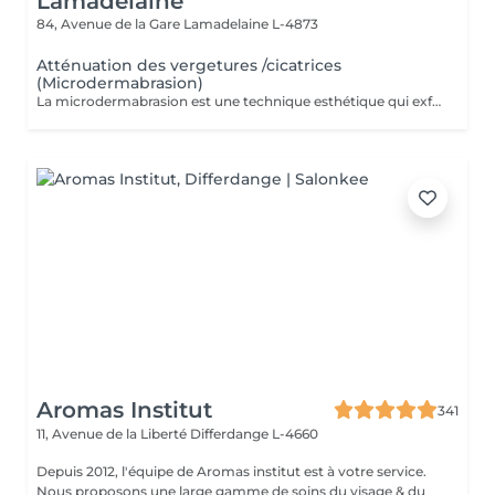
Lamadelaine
84, Avenue de la Gare
Lamadelaine L-4873
Atténuation des vergetures /cicatrices
(Microdermabrasion)
La microdermabrasion est une technique esthétique qui exfolie la peau en profondeur pour améliorer son apparence. Elle est souvent utilisée pour traiter les vergetures et les cicatrices en stimulant le renouvellement cellulaire et la production de collagène.
Aromas Institut
341
11, Avenue de la Liberté
Differdange L-4660
Depuis 2012, l'équipe de Aromas institut est à votre service.
Nous proposons une large gamme de soins du visage & du