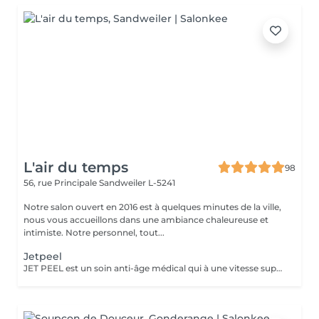
L'air du temps
98
56, rue Principale
Sandweiler L-5241
Notre salon ouvert en 2016 est à quelques minutes de la ville,
nous vous accueillons dans une ambiance chaleureuse et
intimiste. Notre personnel, tout...
Jetpeel
JET PEEL est un soin anti-âge médical qui à une vitesse supersonique et sans contact avec la peau fera pénétrer des principes actifs ciblés dans les couches profondes de la peau. Comblement, volumisation, hydratation profonde, oxygénation des tissus, atténuation de plis, rides Dès une séance on voit le résultat. RECOMMANDE EN CURE POUR UN RESULTAT OPTIMAL