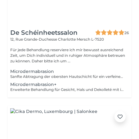
De Schéinheetssalon
26
12, Rue Grande-Duchesse Charlotte
Mersch L-7520
Für jede Behandlung reserviere ich mir bewusst ausreichend
Zeit, um Dich individuell und in ruhiger Atmosphäre betreuen
zu können. Daher bitte ich um ...
Microdermabrasion
Sanfte Abtragung der obersten Hautschicht für ein verfeinertes, ebenmäßiges Hautbild und mehr Strahlkraft. Ohne Massage und Ausreinigung. Eine Kur (5+1 gratis) möglich, diese wird individuell auf dein Hautbild abgestimmt. Intervalle und Details besprechen wir persönlich vor Ort, um optimale Ergebnisse zu erzielen.
Microdermabrasion+
Erweiterte Behandlung für Gesicht, Hals und Dekolleté mit intensiver Pflege. Wahlweise mit Ausreinigung oder Massage für ein sichtbar glatteres Hautbild. Eine Kur (5+1 gratis) möglich, diese wird individuell auf dein Hautbild abgestimmt Intervalle und Details besprechen wir persönlich vor Ort, um optimale Ergebnisse zu erzielen