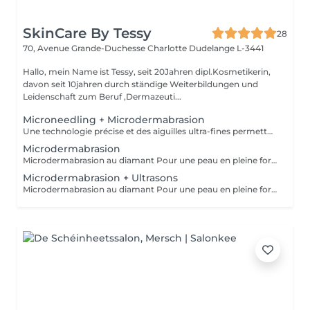
SkinCare By Tessy
28
70, Avenue Grande-Duchesse Charlotte
Dudelange L-3441
Hallo, mein Name ist Tessy, seit 20Jahren dipl.Kosmetikerin,
davon seit 10jahren durch ständige Weiterbildungen und
Leidenschaft zum Beruf ,Dermazeuti...
Microneedling + Microdermabrasion
Une technologie précise et des aiguilles ultra-fines permettent un traitement doux pour la peau avec des résultats parfaits. Le microneedling stimule le collagène de la peau pour favoriser le processus de régénération et la reconstruction des tissus dans les couches profondes, - raffermissement de la peau - réduction des rides - rajeunissement de la peau - amélioration de la peau vasculaire et des tissus - peau impure - contre l'hyperpigmentation et les cicatrices - affinement des pores
Microdermabrasion
Microdermabrasion au diamant Pour une peau en pleine forme La microdermabrasion au diamant élimine les cellules mortes à la surface de la peau et les aspire immédiatement grâce à un système à vide. La peau retrouve ainsi sa porosité. - Résultats visibles immédiatement et durables - Préparation optimale de la peau - Réduction des imperfections cutanées et des taches pigmentaires - Réduction des taches de vieillesse - Réduction des ridules - Optimisation du grain de peau - Raffinement des pores - Stimulation de la régénération cellulaire
Microdermabrasion + Ultrasons
Microdermabrasion au diamant Pour une peau en pleine forme La microdermabrasion au diamant élimine les cellules mortes à la surface de la peau et les aspire immédiatement grâce à un système à vide. La peau retrouve ainsi sa porosité. - Résultats visibles immédiatement et durables - Préparation optimale de la peau - Réduction des imperfections cutanées et des taches pigmentaires - Réduction des taches de vieillesse - Réduction des ridules - Optimisation du grain de peau - Raffinement des pores - Stimulation de la régénération cellulaire