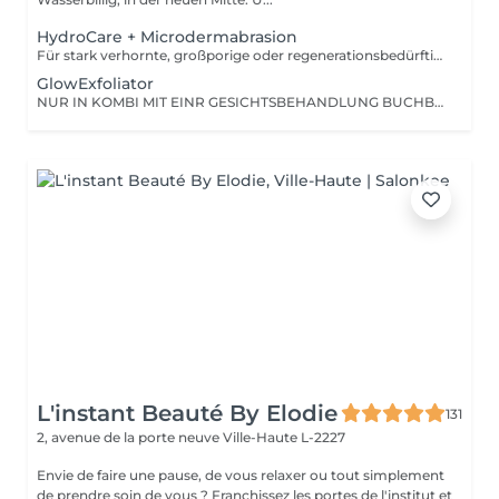
HydroCare + Microdermabrasion
Für stark verhornte, großporige oder regenerationsbedürftige Haut. Diese Behandlung kombiniert das Beste aus zwei Welten: Die 6-Stufen-Pflegekraft unserer HYDROcare Advanced-Technologie + eine präzise Diamant-Mikrodermabrasion. Ideal für Hautbilder, bei denen Reinigung allein nicht mehr reicht und echte Strukturverbesserung gefragt ist. Was macht den Unterschied? Im Vergleich zur klassischen HYDROcare-Behandlung starten wir hier mit einer zusätzlichen Mikrodermabrasion. Dabei werden abgestorbene Hautzellen gezielt abgetragen sanft, aber effektiv. Das macht die Haut aufnahmefähiger, aktiviert die Regeneration und schafft die perfekte Basis für alle darauffolgenden Schritte. Das Ergebnis: glatter, feiner, durchfeuchteter und mit maximalem Glow. Behandlungsaufbau 7 Schritte zum Glow 1. DIAMANT-MIKRODERMABRASION Gezielte Abtragung der obersten Hautschicht gegen Verhornungen, grobe Struktur & müden Teint 2-7: Alle 6 HYDROcare Advanced Schritte CLEAN: Spirulina & Pentylene Glycol PEEL: Milchsäure & Glykolsäure DETOX: Kamille & Hamamelis REFRESH: Hyaluronsäure & Vitamin C OXYGEN GUN: Tiefenwirksame Essenzen DERMA PRESSURE: Druckluft für maximale Wirkstoffaufnahme Besonders geeignet bei: -Unreiner, grobporiger oder verdickter Haut -Reifer oder regenerationsbedürftiger Haut -Raucherhaut mit grauem, fahlem Teint -Haut, die schon vieles ausprobiert hat aber noch nicht angekommen ist
GlowExfoliator
NUR IN KOMBI MIT EINR GESICHTSBEHANDLUNG BUCHBAR! Sanfte, kontrollierte Microdermabrasion. Entfernt verhornte Zellen für ein gleichmäßiges Hautbild.
L'instant Beauté By Elodie
131
2, avenue de la porte neuve
Ville-Haute L-2227
Envie de faire une pause, de vous relaxer ou tout simplement
de prendre soin de vous ? Franchissez les portes de l'institut et