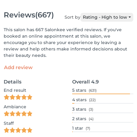
Reviews
(667)
Sort by
Rating - High to low
This salon has 667 Salonkee verified reviews. If you've
booked an online appointment at this salon, we
encourage you to share your experience by leaving a
review and help others make informed decisions about
their beauty needs.
Add review
Details
Overall
4.9
End result
5
stars
(631)
4
stars
(22)
Ambiance
3
stars
(3)
2
stars
(4)
Staff
1
star
(7)