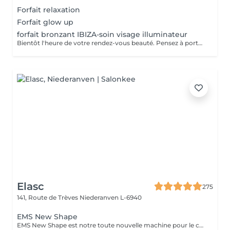
Forfait relaxation
Forfait glow up
forfait bronzant IBIZA-soin visage illuminateur
Bientôt l'heure de votre rendez-vous beauté. Pensez à porter des vêtements amples lors de votre rdv et à faire un gommage sur la zone où le soin bronzant sera appliqué. À très vite dans notre institut.
Elasc
275
141, Route de Trèves
Niederanven L-6940
EMS New Shape
EMS New Shape est notre toute nouvelle machine pour le corps. Elle permet d'éliminer les graisses (même viscérales) et de stimuler les muscles les plus profonds, inatteignables même en faisant du sport, et ce, sans aucune courbature ! Le principe est le suivant : des ondes électromagnétiques provoquant des micro-stimulations musculaires très intenses. Ce soin est non-invasif et indolore ! Cette technologie s'adresse à n'importe qui souhaitant améliorer sa silhouette : le ou la sportif(ve) qui stagne et souhaite augmenter ses performances physiques ou encore celui ou celle qui veut développer sa masse musculaire et perdre des graisses locales. L'essayer, c'est l'adopter ! N'hésitez pas à nous contacter pour tout autre renseignement.