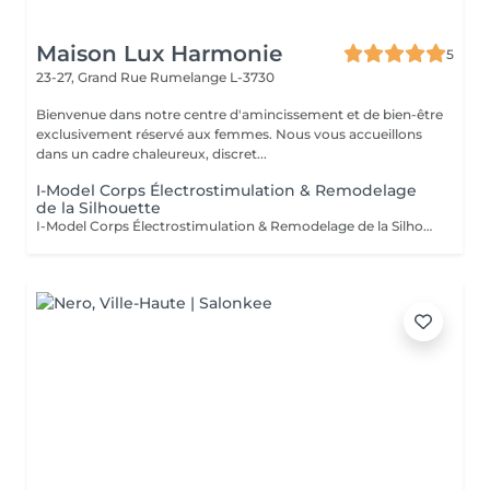
Maison Lux Harmonie
5
23-27, Grand Rue
Rumelange L-3730
Bienvenue dans notre centre d'amincissement et de bien-être
exclusivement réservé aux femmes. Nous vous accueillons
dans un cadre chaleureux, discret...
I-Model Corps Électrostimulation & Remodelage
de la Silhouette
I-Model Corps Électrostimulation & Remodelage de la Silhouette Le soin i-Model Corps est une technologie d'électrostimulation de dernière génération qui associe différents courants spécifiques pour solliciter les muscles en profondeur. Cette méthode non invasive permet de tonifier les muscles, raffermir les tissus et accompagner le remodelage de la silhouette, sans chirurgie ni temps de récupération. En provoquant des contractions musculaires ciblées, comparables à un entraînement intensif, l'i-Model stimule les muscles tout en favorisant la circulation sanguine et le drainage lymphatique. Ce soin est idéal pour compléter une activité physique ou pour retrouver une silhouette plus tonique. Les bienfaits du soin Tonifie et renforce les muscles. Raffermit les tissus et améliore la fermeté de la peau. Aide à redessiner la silhouette. Favorise le drainage lymphatique. Stimule la circulation sanguine. Contribue à réduire l'aspect de la cellulite. Améliore la qualité et la tonicité de la peau. Procure une sensation de légèreté et de bien-être. Zones pouvant être traitées Abdomen Taille Hanches Fesses Cuisses Bras Mollets Déroulement d'une séance Après un bilan personnalisé, les électrodes sont placées sur les zones à traiter. Les programmes sont adaptés à vos objectifs et à votre niveau de confort afin d'offrir un traitement efficace et progressif. La séance est confortable, sans douleur et ne nécessite aucune éviction sociale. Vous pouvez reprendre vos activités immédiatement après le soin. Résultats Les résultats évoluent progressivement et varient selon chaque personne, en fonction de son mode de vie, de sa condition physique et de ses objectifs. Un protocole d'au moins 6 séances est recommandé pour commencer à observer les premiers résultats visibles. Pour optimiser et prolonger les effets, il est conseillé de suivre le programme personnalisé proposé par votre praticien, en complément d'une alimentation équilibrée, d'une bonne hydratation et d'une activité physique régulière. Pour qui ? Le soin i-Model Corps est recommandé aux personnes qui souhaitent : Tonifier leur musculature. Raffermir leur peau. Améliorer l'aspect de leur silhouette. Accompagner une perte de volume ou un programme sportif. Réduire visiblement l'aspect de la cellulite. Retrouver une sensation de tonicité et de fermeté. i-Model Corps est une solution innovante qui allie technologie, confort et efficacité pour accompagner durablement votre objectif de remodelage corporel.