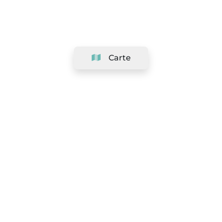
Carte
Société
Support
Équipe
&
Carrières
Référencer votre salon
Légal
Exercer le droit de rétractation