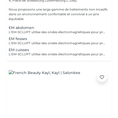
4, Place de Strasbourg
Luxembourg L-2562
Nous proposons une large gamme de traitements non invasifs
dans un environnement confortable et convivial à un prix
équitable.
EM abdomen
L'EM-SCLUPT utilise des ondes électromagnétiques pour provoquer des contractions musculaires intenses afin de tonifier les muscles et réduire la graisse. La LUMINOTHÉRAPIE du visage consiste à exposer la peau à des lumières LED afin de stimuler le renouvellement cellulaire et améliorer l'éclat du teint.
EM fesses
L'EM-SCLUPT utilise des ondes électromagnétiques pour provoquer des contractions musculaires intenses afin de tonifier les muscles et réduire la graisse.
EM cuisses
L'EM-SCLUPT utilise des ondes électromagnétiques pour provoquer des contractions musculaires intenses afin de tonifier les muscles et réduire la graisse. La LUMINOTHÉRAPIE du visage consiste à exposer la peau à des lumières LED afin de stimuler le renouvellement cellulaire et améliorer l'éclat du teint.