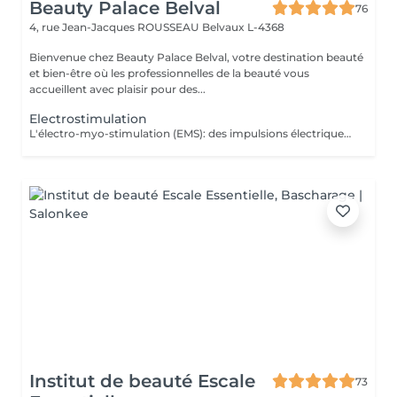
Beauty Palace Belval
76
4, rue Jean-Jacques ROUSSEAU
Belvaux L-4368
Bienvenue chez Beauty Palace Belval, votre destination beauté
et bien-être où les professionnelles de la beauté vous
accueillent avec plaisir pour des...
Electrostimulation
L'électro-myo-stimulation (EMS): des impulsions électriques appliquées via des électrodes pour contracter les muscles. Objectifs: *Tonification musculaire *Raffermissement *Perte de cellulite *Affine la silhouette *Complète un entraînement sportif
Institut de beauté Escale
73