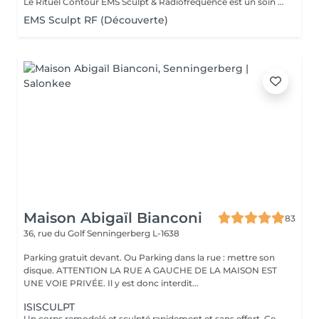
Le Rituel Contour EMS Sculpt & Radiofréquence est un soin non invasif haut de gamme qui redéfinit la silhouette en associant tonification musculaire profonde et raffermissement cutané. Grâce à la synergie de l'EMS et de la radiofréquence, il agit simultanément sur les muscles, les graisses localisées et la qualité de la peau pour un résultat visible et harmonieux. Résultats visibles Silhouette sculptée et tonifiée grâce aux contractions musculaires intenses de l'EMS Peau plus ferme et lissée par la stimulation du collagène via la radiofréquence Équivalent à 20 000 abdominaux en 30 minutes Réduction des graisses localisées et amélioration de l'aspect de la cellulite Contours du corps redessinés avec une meilleure définition musculaire Une expérience premium Le soin débute par un massage préparatoire, suivi d'un protocole technologique combinant chaleur ciblée et stimulation musculaire profonde. Une expérience confortable, efficace et résolument moderne. Zones ciblées: Abdomen · Fesses · Cuisses · Bras · Mollets
EMS Sculpt RF (Découverte)
Maison Abigaïl Bianconi
83
36, rue du Golf
Senningerberg L-1638
Parking gratuit devant. Ou Parking dans la rue : mettre son
disque. ATTENTION LA RUE A GAUCHE DE LA MAISON EST
UNE VOIE PRIVÉE. Il y est donc interdit...
ISISCULPT
Un corps remodelé et sculpté rapidement et sans effort. Ce soin de haute technologie utilise les champs électro magnétiques Isis Sculpt pour se muscler et affiner sa silhouette. Le principe est l'utilisation d'un champ électromagnétique focalisé permettant 20 000 contractions musculaires profondes et sans effort. Ces contractions agissent 7 cm en profondeur. Résultats : plus de muscles, de force, d'énergie, moins de gras, moins de toxines et de stress. La silhouette est remodelée, affinée et tonifiée. Les résultats sont visibles dès la première séance. Une cure de 6 séances est conseillée pour mincir et remodeler la silhouette.