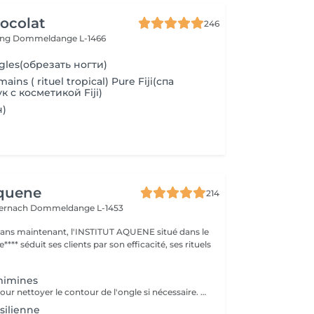
ocolat
246
ing
Dommeldange L-1466
gles(обрезать ногти)
ains ( rituel tropical) Pure Fiji(спа
к с косметикой Fiji)
ч)
Aquene
214
ternach
Dommeldange L-1453
1 ans maintenant, l'INSTITUT AQUENE situé dans le
**** séduit ses clients par son efficacité, ses rituels
mimines
Mini manucure pour nettoyer le contour de l'ongle si nécessaire. Si l'enfant le souhaite nous lui offrons la pose vernis avec les couleurs biosourcées totalement naturelles.
silienne