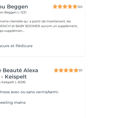
ou Beggen
120
gen
Beggen L-1221
otre clientèle qu`a partir de maintenant, les
 FRENCH et BABY BOOMER auront un supplément,
en raison du temps supplémen...
cure et Pédicure
de Beauté Alexa
117
- Keispelt
n
Keispelt L-8295
ness avec ou sans vernis/semi-
eeling mains