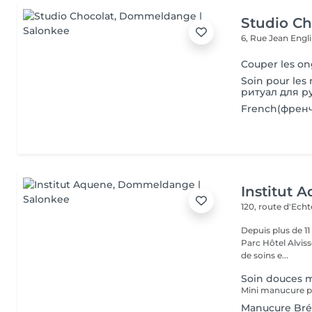
Studio Ch
6, Rue Jean Engl
Couper les on
Soin pour les m
ритуал для ру
French(френ
Institut 
120, route d'Ech
Depuis plus de 1
Parc Hôtel Alvisse
de soins e...
Soin douces 
Manucure Bré