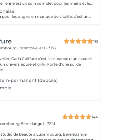
La manucure Brésilienne est un soin complet pour les mains et les ongles. Tout au long du traitement vos mains sont dans des gants imbibés de crème nourrissante. Vos mains en ressortent toutes douces et parfaitement hydratées.
onaise
C'est plus un soin pour les ongles en manque de vitalité, c'est une succession de léger polissage pour faire pénétrer des vitamines directement dans l'ongle. Vos ongles gardent une brillance environ 2 semaines.
fure
161
uxembourg
Lorentzweiler L-7372
eiler, Carla Coiffure c'est l'assurance d'un accueil
n univers épuré et girly. Forte d'une solide
e...
s sem-permanent (depose)
imple
144
Luxembourg
Bereldange L-7241
 studio de beauté à Luxembourg, Bereledange.
ing juste accoter. Bon communication de transport