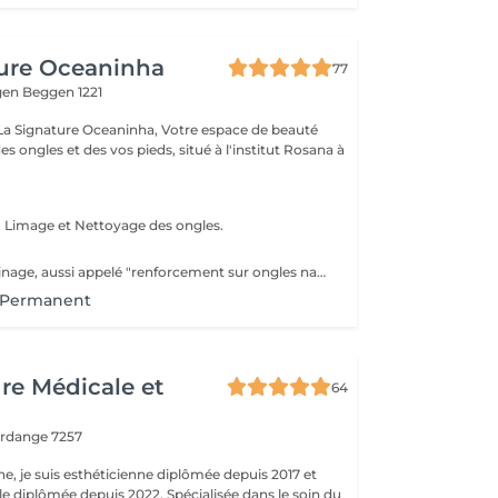
ture Oceaninha
77
gen
Beggen 1221
re Oceaninha, Votre espace de beauté
es ongles et des vos pieds, situé à l'institut Rosana à
 Limage et Nettoyage des ongles.
Le gainage Le gainage, aussi appelé "renforcement sur ongles naturels", est une méthode où l'ongle naturel va être renforcé à l'aide d'une rubber base ou d'un gel. Cette pose est faites pour vous si vous avez une belle longueur et que vous ne voulez pas l'abîmer mais également pour faire pousser vos ongles en les protégeant. La Manucure Russe est comprise dans le prix. Le remplissage est à faire toutes les 3 à 4 semaines selon vos ongles. Attention à sélectionner la bonne taille si vos ongles sont court et ne dépasse pas du doigt, il faut sélectionner court. Cependant si l'ongle dépasse du doigt, il faudra choisir long.
 Permanent
ure Médicale et
64
erdange 7257
ne, je suis esthéticienne diplômée depuis 2017 et
e diplômée depuis 2022. Spécialisée dans le soin du