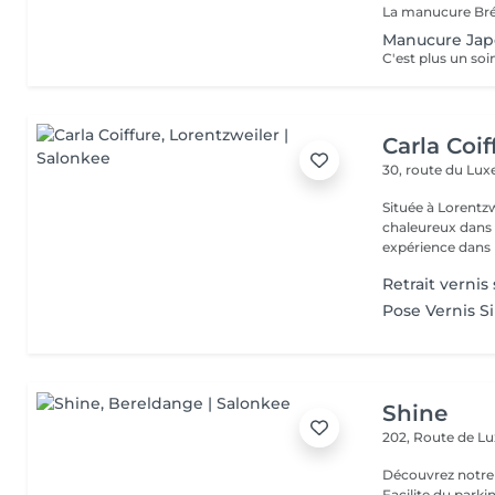
Manucure Jap
Carla Coif
30, route du L
Située à Lorentzw
chaleureux dans u
expérience dans l
Retrait verni
Pose Vernis S
Shine
202, Route de 
Découvrez notre
Facilite du park