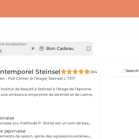
ne localisation
Bon Cadeau
l
'Intemporel Steinsel
Search
284
en - Pall Center (à l’étage)
Steinsel L-7317
nstitut de beauté à Steinsel à l'étage de l'épicerie
s une ambiance empreinte de sérénité et de calme,
onaise
La manucure japonaise (ou méthode P. Shine) est un soin de beauté naturel et ancestral visant à renforcer, nourrir et faire briller les ongles sans vernis ni gel. En utilisant des produits naturels comme la cire d'abeille, des minéraux, et de la poudre de perle, elle rend les ongles sains, forts et brillants avec un effet miroir, idéal pour réparer les ongles abîmés (après gel ou semi-permanent, grossesse...). Convient aux ongles naturels fragiles, mous, cassants ou dédoublés, mais aussi simplement pour offrir une période de repos et de soin aux ongles.
e japonaise
Idéale lors changements de saison, après des agressions extérieures / poses de semi permanent ou simplement pour retrouver des ongles naturels beaux et sains, la cure permet de : - renforcer les ongles - limiter la casse et le dédoublement - réhydrater la plaque de l'ongle - retrouver des ongles plus sains et résistants 5 manucures + 1 offerte