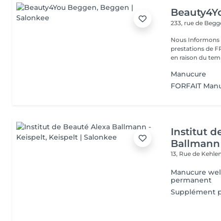
Beauty4Y
233, rue de Beg
Nous Informons n
prestations de
Manucure
FORFAIT Manu
Institut 
Ballmann 
13, Rue de Kehle
Manucure well
permanent
Supplément p