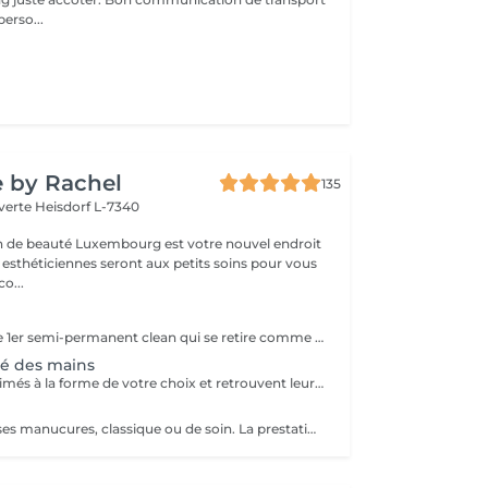
perso...
e by Rachel
135
 verte
Heisdorf L-7340
on de beauté Luxembourg est votre nouvel endroit
 esthéticiennes seront aux petits soins pour vous
ter: déco...
Green Flash est le 1er semi-permanent clean qui se retire comme un vernis, sans abîmer les ongles. Composé à 84% d'ingrédients bio-sourcés, il est 12-free, vegan, cruelty free et ne contient pas de "bad ingredients (perturbateur endocrinien, CMR, monomère sensibilisant, hydroquinones...). La tenue et la brillance sont garanties 10 jours. Il se retire aussi facilement qu'un vernis classique, avec un dissolvant doux, sans acétone. Vous pouvez de ce fait retirer le vernis vous-même, chez vous ou opter pour un nouveau rendez-vous afin de poser une nouvelle couleur. Exclusivité
té des mains
Vos ongles sont limés à la forme de votre choix et retrouvent leur beauté naturelle ! Ils sont traités et hydratés en profondeur
Découvrez diverses manucures, classique ou de soin. La prestation sera entièrement personnalisée selon vos besoins et vos envies