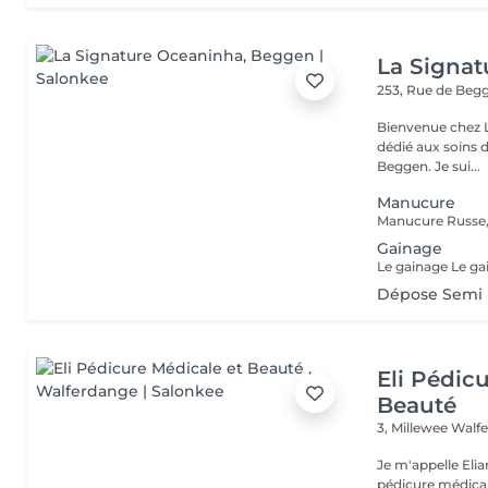
La Signa
253, Rue de Beg
Bienvenue chez La Signatu
dédié aux soins d
Beggen. Je sui...
Manucure
Manucure Russe,
Gainage
Dépose Semi
Eli Pédic
Beauté
3, Millewee
Walf
Je m'appelle Elia
pédicure médical