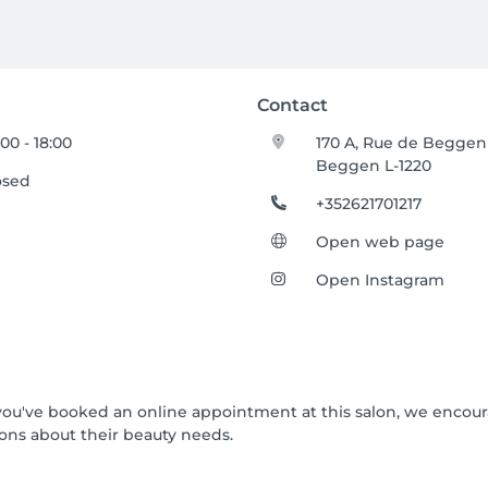
Contact
00 - 18:00
170 A, Rue de Beggen
Beggen L-1220
osed
+352621701217
Open web page
Open Instagram
If you've booked an online appointment at this salon, we encou
ons about their beauty needs.