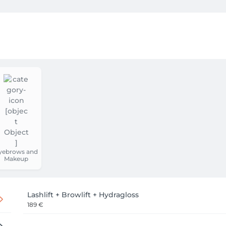
yebrows and
Makeup
Lashlift + Browlift + Hydragloss
189 €