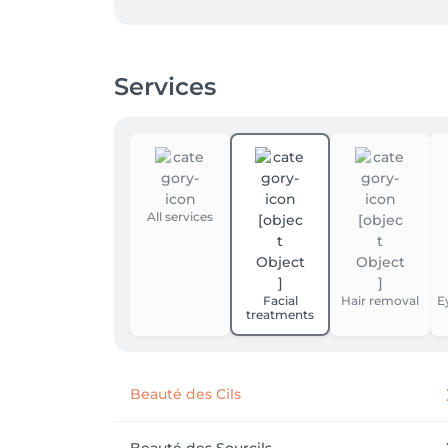
Services
All services
Facial
Hair removal
E
treatments
Beauté des Cils