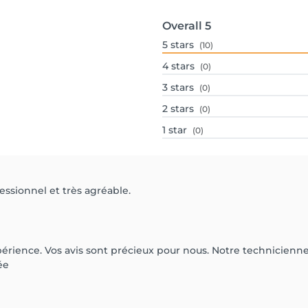
Overall
5
5
stars
(10)
4
stars
(0)
3
stars
(0)
2
stars
(0)
1
star
(0)
essionnel et très agréable.
périence. Vos avis sont précieux pour nous. Notre technicienne 
ée