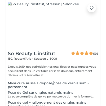
So Beauty L’institut
595
130, Route d'Arlon
Strassen L-8008
Depuis 2019, nos esthéticiennes qualifiées et passionnées vous
accueillent dans un véritable écrin de douceur, entièrement
dédié à votre bien-être et ...
Manucure Russe + dépose/pose de vernis semi-
permanent
Pose de Gel sur ongles naturels mains
La pose complète de gel va permettre de donner la forme désirée en rallongeant (ou pas) les ongles (préalablement préparés) soit par la technique du chablon (rallongement au gel) soit par les capsules. Ensuite vient la pose du gel qui sera façonné et enfin la pose de la couleur ou de la French.
Pose de gel + rallongement des ongles mains