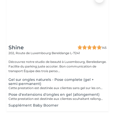
Shine
145
202, Route de Luxembourg
Bereldange L-7241
Découvrez notre studio de beauté à Luxembourg, Bereledange.
Facilite du parking juste accoter. Bon communication de
transport Équipe des trois perso...
Gel sur ongles naturels - Pose complete (gel +
semi-permanent)
Cette prestation est destinée aux clientes sans gel sur les ongles. Application du gel sur ongles naturels avec finition en vernis semi-permanent. Ne convient pas pour une correction.
Pose d'extensions d'ongles en gel (allongement)
Cette prestation est destinée aux clientes souhaitant rallonger les ongles. Pose d'extensions d'ongles en gel avec création de la longueur et de l'architecture. Ne convient pas pour une correction.
Supplément Baby Boomer