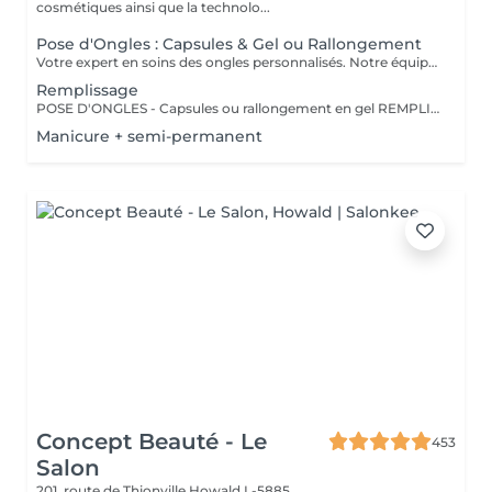
cosmétiques ainsi que la technolo...
Pose d'Ongles : Capsules & Gel ou Rallongement
Votre expert en soins des ongles personnalisés. Notre équipe de prothésistes ongulaires diplômées vous offre une gamme complète de services pour des ongles magnifiques et durables. Expertise et Professionnalisme : Prothésistes qualifiées et expérimentées : o Isabel o Francesca o Fatima o Deborah o Patricia o Mirza Des produits de haute qualité, aux couleurs variées pour des résultats éclatants et durables. Garantie de beauté et santé de vos ongles. Services adaptés à vos goûts et votre personnalité Capsules pour allonger rapidement vos ongles. Rallongement en Gel : Pour un résultat naturel et durable. Remplissage toute les 3 a 4 semaines pour comble la repousse et préserve l'intégrité de la pose initiale. Manucure Soins et esthétisme pour des ongles en pleine santé et élégants. Nos Techniques Manucure Combinée : Soins complets et embellissement. Vernis Semi-Permanent : Couleur durable sans pose de gel. Chablon ou Capsules : Pose traditionnelle ou look naturel.
Remplissage
POSE D'ONGLES - Capsules ou rallongement en gel REMPLISSAGE MANUCURE Nos prothésistes ongulaire diplômée vous accueille dans notre espace d'esthétique des soins des ongles personnalisés. Nos maîtrisons des méthodes qui sauront vous permettre de garder de beaux ongles durablement avec le stylise en fonction de vos goûts et de votre personnalité : manucure combinée, pose de vernis semi-permanent, remplissage, pose complète au chablon ou capsules. Nos produits à la pointe des tendances, de haute qualité, des couleurs dotées d'une pigmentation multiples.
Manicure + semi-permanent
Concept Beauté - Le
453
Salon
201, route de Thionville
Howald L-5885