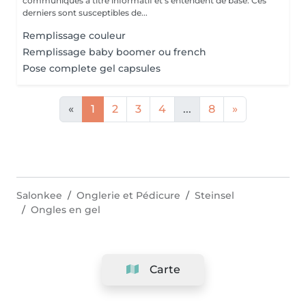
communiqués à titre informatif et s'entendent de base. Ces
derniers sont susceptibles de...
Remplissage couleur
Remplissage baby boomer ou french
Pose complete gel capsules
«
1
2
3
4
...
8
»
Salonkee
Onglerie et Pédicure
Steinsel
Ongles en gel
Carte