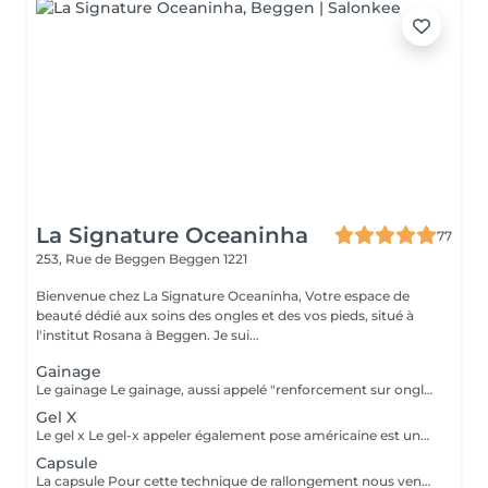
La Signature Oceaninha
77
253, Rue de Beggen
Beggen 1221
Bienvenue chez La Signature Oceaninha, Votre espace de
beauté dédié aux soins des ongles et des vos pieds, situé à
l'institut Rosana à Beggen. Je sui...
Gainage
Le gainage Le gainage, aussi appelé "renforcement sur ongles naturels", est une méthode où l'ongle naturel va être renforcé à l'aide d'une rubber base ou d'un gel. Cette pose est faites pour vous si vous avez une belle longueur et que vous ne voulez pas l'abîmer mais également pour faire pousser vos ongles en les protégeant. La Manucure Russe est comprise dans le prix. Le remplissage est à faire toutes les 3 à 4 semaines selon vos ongles. Attention à sélectionner la bonne taille si vos ongles sont court et ne dépasse pas du doigt, il faut sélectionner court. Cependant si l'ongle dépasse du doigt, il faudra choisir long.
Gel X
Le gel x Le gel-x appeler également pose américaine est une capsule entièrement conçu en gel. Ces capsules se collent à l'aide d'un gel flexible sur la totalité de l'ongle naturel. Mais la longueur peu tout de même être ajusté selon la forme et l'envie de la cliente. À noter : Cette technique est aussi solide qu'une construction en gel mais aucun remplissage ne peut être fait ! La Manucure Russe est comprise dans le prix.
Capsule
La capsule Pour cette technique de rallongement nous venons coller une fine capsule sur le bout de l'ongle pour venir créer un rallongement. On vient ensuite appliquer une couche de gel de façon à venir la solidifier. Cette technique convient aux ongles sains, non abîmés et non rongés. La Manucure Russe est comprise dans le prix. Le remplissage est à faire toute les 3 à 4 semaines.