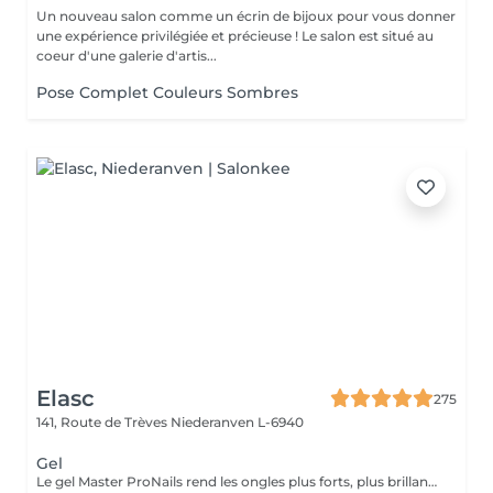
Un nouveau salon comme un écrin de bijoux pour vous donner
une expérience privilégiée et précieuse ! Le salon est situé au
coeur d'une galerie d'artis...
Pose Complet Couleurs Sombres
Elasc
275
141, Route de Trèves
Niederanven L-6940
Gel
Le gel Master ProNails rend les ongles plus forts, plus brillants et plus résistants. Il s'applique en couches très fines et a une tenue d'environ 3 semaines. Si les ongles sont courts ou rongés, il suffit de les rallonger avec la technique du chablon.