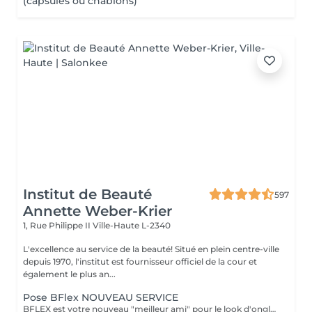
(capsules ou chablons)
Institut de Beauté
597
Annette Weber-Krier
1, Rue Philippe II
Ville-Haute L-2340
L'excellence au service de la beauté! Situé en plein centre-ville
depuis 1970, l'institut est fournisseur officiel de la cour et
également le plus an...
Pose BFlex NOUVEAU SERVICE
BFLEX est votre nouveau "meilleur ami" pour le look d'ongles courts et naturels que tous les clients recherchent ! Il s'agit d'une Babymanucure avec la pose d'un gel intelligent 4-en-1 avec lequel vous avez : Base-Construction-Teinte-Finition ! I C'est une prestation inédite et tendance !