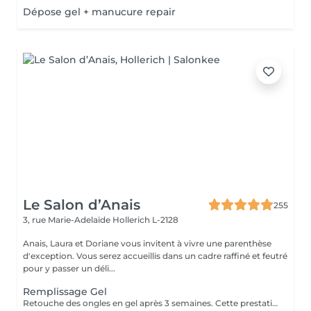
Dépose gel + manucure repair
Le Salon d’Anais
255
3, rue Marie-Adelaïde
Hollerich L-2128
Anais, Laura et Doriane vous invitent à vivre une parenthèse
d'exception. Vous serez accueillis dans un cadre raffiné et feutré
pour y passer un déli...
Remplissage Gel
Retouche des ongles en gel après 3 semaines. Cette prestation va permettre d'entretenir les ongles en gel en ponçant la surface du gel et en remodelant l'ongle avec une nouvelle couche de gel et de couleur.