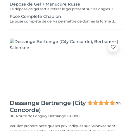
Dépose de Gel + Manucure Russe
La dépose de gel sert à retirer le gel présent sur les ongles. Cette prestation comprend le ponçage du gel et une manucure.
Pose Complète Chablon
La pose complète de gel va permettre de donner la forme désirée en rallongeant les ongles (préalablement préparés) par la technique du chablon. Ensuite vient la pose du gel qui sera façonné et enfin la pose de la couleur ou de la French.
Dessange Bertrange (City
289
Concorde)
80, Route de Longwy
Bertrange L-8080
Veuillez prendre note que les prix indiqués sur Salonkee sont