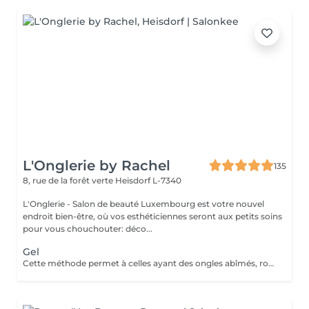
L'Onglerie by Rachel
135
8, rue de la forêt verte
Heisdorf L-7340
L'Onglerie - Salon de beauté Luxembourg est votre nouvel
endroit bien-être, où vos esthéticiennes seront aux petits soins
pour vous chouchouter: déco...
Gel
Cette méthode permet à celles ayant des ongles abîmés, rongés, cassants, de retrouver de très jolies mains. En rallongement ou en simple gainage, le gel apportera solidité à vos ongles, et une couleur longue durée