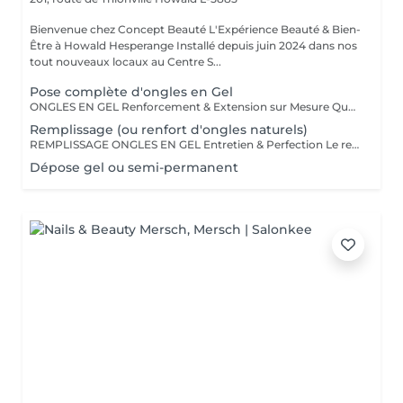
Bienvenue chez Concept Beauté L'Expérience Beauté & Bien-
Être à Howald Hesperange Installé depuis juin 2024 dans nos
tout nouveaux locaux au Centre S...
Pose complète d'ongles en Gel
ONGLES EN GEL Renforcement & Extension sur Mesure Que vous souhaitiez allonger, renforcer ou corriger vos ongles, la technique du gel ProNails permet d'obtenir des ongles impeccables, résistants et naturels. Pourquoi choisir les ongles en gel ? Adapté aux ongles fragiles ou cassants Permet d'obtenir une longueur et une forme personnalisées Finition naturelle ou sophistiquée selon vos envies Remplissage conseillé toutes les 3 à 4 semaines Possibilité de French manucure, effet babyboomer ou nail art selon vos envies !
Remplissage (ou renfort d'ongles naturels)
REMPLISSAGE ONGLES EN GEL Entretien & Perfection Le remplissage des ongles en gel est une étape essentielle pour préserver la beauté et la tenue de votre pose. Avec la repousse naturelle de l'ongle, un entretien régulier permet de redonner à vos ongles un aspect parfait, sans avoir à refaire une pose complète. Pourquoi faire un remplissage ? Redonne un aspect uniforme et impeccable Préserve la solidité et la durabilité de votre pose en gel Évite les décollements et renforce la structure de l'ongle Possibilité de changer la couleur ou d'ajouter une nouvelle décoration Fréquence conseillée : toutes les 3 à 4 semaines pour un résultat toujours soigné et harmonieux. Profitez-en pour opter pour une nouvelle teinte, un effet babyboomer ou un nail art unique !
Dépose gel ou semi-permanent