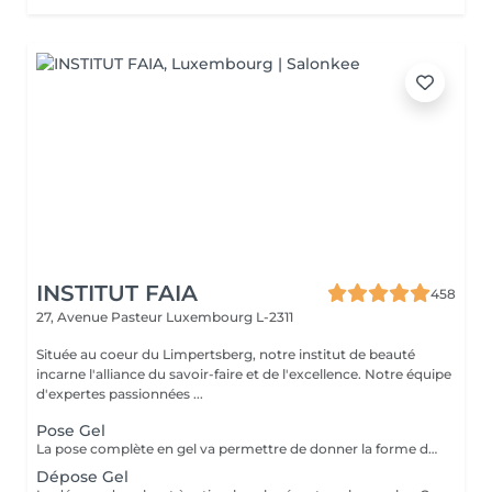
INSTITUT FAIA
458
27, Avenue Pasteur
Luxembourg L-2311
Située au coeur du Limpertsberg, notre institut de beauté
incarne l'alliance du savoir-faire et de l'excellence. Notre équipe
d'expertes passionnées ...
Pose Gel
La pose complète en gel va permettre de donner la forme désirée en rallongeant (ou pas) les ongles (préalablement préparés) soit par la technique du chablon (rallongement au gel) soit par les capsules. Ensuite vient la pose du gel qui sera façonné et enfin la pose de la couleur ou de la French.
Dépose Gel