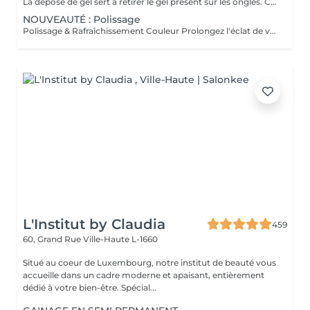
La dépose de gel sert à retirer le gel présent sur les ongles. Cette prestation comprend uniquement le ponçage du gel et le raccourcissement des ongles.
NOUVEAUTÉ : Polissage
Polissage & Rafraîchissement Couleur Prolongez l'éclat de votre pose en toute simplicité. Après une pose complète ou un remplissage, profitez de ce service rapide qui permet de rafraîchir vos ongles sans recommencer une prestation complète. Nous préparons délicatement la surface existante, lissons la repousse et appliquons la couleur de votre choix pour un effet propre et soigné. Idéal entre deux remplissages, ce rendez-vous express vous offre des ongles impeccables et la liberté de changer de teinte selon vos envies.
L'Institut by Claudia
459
60, Grand Rue
Ville-Haute L-1660
Situé au coeur de Luxembourg, notre institut de beauté vous
accueille dans un cadre moderne et apaisant, entièrement
dédié à votre bien-être. Spécial...