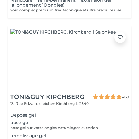
Manucure + semi-permanent + extension gel
(allongement 10 ongles)
Soin complet premium très technique et ultra précis, réalisé principalement à la ponceuse afin d'obtenir un contour d'ongle parfaitement net et une application du vernis au plus près, voire légèrement sous la cuticule. Cette technique permet de retarder visuellement la repousse d'environ 10 jours. Résultat visuel : -Ongles extrêmement soignés, contours nets, forme impeccable -Effet Instagram / photo studio : propre, précis, sans petites peaux apparentes Pendant ce service, nous augmenterons également la longueur de vos ongles en utilisant du gel spécialisé, garantissant un résultat naturel et magnifique. Cette 'EXTENSION' ne nécessite qu'une seule intervention, après quoi les rendez-vous ultérieurs seront désignés comme 'Manucure + vernis semi-permanent + renforcement gel (ongles longs ou cassants)'. -Tenue moyenne : Jusqu'à 4 semaines !!!! Contenu de la prestation : -Dépose de l'ancien vernis semi-permanent et/ou gel (si besoin, déjà inclus dans ce prix/service) -Préparation très minutieuse de la plaque de l'ongle -Elimination des peaux mortes -Façonner et limer les ongles -Traitement délicat des cuticules -Extension et renforcement des ongles en gel -Correction de la forme de l'ongle -Application du vernis semi-permanent -Application d'huile pour cuticules et de crème pour les main Optionnel : -EXTENSION longueur supérieure au 4ème marquage -> +20€ (réservez svp "AVEC décoration complexe" dans ce cas) -Prix par ongle pour décoration jusqu'à 5 ongles (réservez svp "AVEC décoration simple" dans ce cas) +3€ par ongle -Prix pour décoration simple (French, Chrome, Baby Boomer, Cat Eyes, Stickers, Foil) 6-10 ongles -> +20€ -Prix pour décoration complexe (3D, Dessins à la mains, Stamping, French avec Chrome, Baby Boomer avec Chrome, French avec Cat Eyes) 6-10 ongles -> +30€
TONI&GUY KIRCHBERG
469
13, Rue Edward steichen
Kirchberg L-2540
Depose gel
pose gel
pose gel sur votre ongles naturale,pas exension
remplissage gel