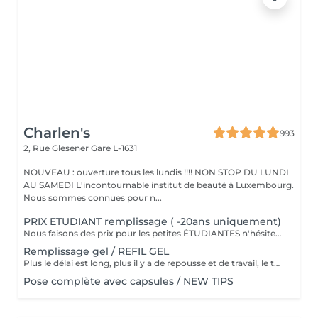
Charlen's
993
2, Rue Glesener
Gare L-1631
NOUVEAU : ouverture tous les lundis !!!! NON STOP DU LUNDI
AU SAMEDI L'incontournable institut de beauté à Luxembourg.
Nous sommes connues pour n...
PRIX ETUDIANT remplissage ( -20ans uniquement)
Nous faisons des prix pour les petites ÉTUDIANTES n'hésitez pas a passer
Remplissage gel / REFIL GEL
Plus le délai est long, plus il y a de repousse et de travail, le tarif s'adapte donc au temps écoulé depuis votre dernier rendez-vous. Merci de choisir le remplissage adapté
Pose complète avec capsules / NEW TIPS