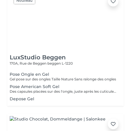
Nouveau
LuxStudio Beggen
170A, Rue de Beggen
beggen L-1220
Pose Ongle en Gel
Gel pose sur des ongles Taille Nature Sans ralonge des ongles
Pose American Soft Gel
Des capsules placées sur des l'ongle, juste après les cuticules. Ces capsules forment à elles seules la courbure et la longueur de l'ongle. Le premier avantage notable est donc que les ongles artificiels utilisés dans le nail art américain n'ont pas besoin d'être façonnés. Dure +- 2 a 3 sem Cápsulas de gel colocadas em toda a unha, logo após as cutículas. Essas cápsulas formam sozinhas a curvatura e a extensão da unha. Portanto, a primeira vantagem notável é que as unhas artificiais usadas na arte americana de unhas não precisam ser modeladas.
Depose Gel