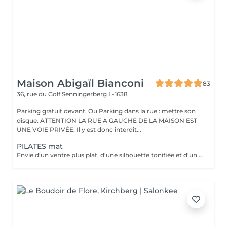
Maison Abigaïl Bianconi
83
36, rue du Golf
Senningerberg L-1638
Parking gratuit devant. Ou Parking dans la rue : mettre son
disque. ATTENTION LA RUE A GAUCHE DE LA MAISON EST
UNE VOIE PRIVÉE. Il y est donc interdit...
PILATES mat
Envie d'un ventre plus plat, d'une silhouette tonifiée et d'un regain d'énergie ? Rejoignez mon cours de Pilates Mat en petit groupe ! Chaque séance vous fait travailler les abdominaux profonds, améliore votre posture, soulage le mal de dos et sculpte votre corps efficacement. Avec seulement 5 places disponibles, vous profitez d'un suivi personnalisé et de corrections adaptées pour maximiser vos résultats. Merci de prévoir l'appoint en espèces. 36 rue du Golf L-1638 Senningerberg Parking gratuit Toute réservation non honorée est due. Toute réservation non annulée 48h avant est due.