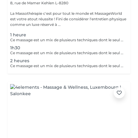
8, rue de Mamer
Kehlen L-8280
La Massothérapie c'est pour tout le monde et MassageWorld
est votre atout réussite ! Fini de considérer l'entretien physique
comme un luxe réservé à ...
1 heure
Ce massage est un mix de plusieurs techniques dont le seul but est : LE RÉSULTAT Chaque mix est étudié et décidé avec vous, car pour améliorer une conséquence, il faut en trouver la cause. Deep Tissue, Myofascial Release, Trigger Point, Scraping Gua-Sha, Cupping Therapy combinées pour une efficacité maximale !! Douleurs chronique ou passagères, augmentation de performances ou récupération, relaxation physique ou mentale, détoxication, drainage, la combinaison ces techniques offrent des possibilités illimitées.
1h30
Ce massage est un mix de plusieurs techniques dont le seul but est : LE RÉSULTAT Chaque mix est étudié et décidé avec vous, car pour améliorer une conséquence, il faut en trouver la cause. Deep Tissue, Myofascial Release, trigger Point, scarping / Gua-Sha, cupping therapy combinées pour une efficacité maximale !! Douleurs chronique ou passagères, augmentation de performances ou récupération, relaxation physique ou mentale, détoxication, drainage, la combinaison de toutes ces techniques est illimitée.
2 heures
Ce massage est un mix de plusieurs techniques dont le seul but est : LE RÉSULTAT Chaque mix est étudié et décidé avec vous, car pour améliorer une conséquence, il faut en trouver la cause. Deep Tissue, Myofascial Release, trigger Point, scarping / Gua-Sha, cupping therapy combinées pour une efficacité maximale !! Douleurs chronique ou passagères, augmentation de performances ou récupération, relaxation physique ou mentale, détoxication, drainage, la combinaison de toutes ces techniques est illimitée.