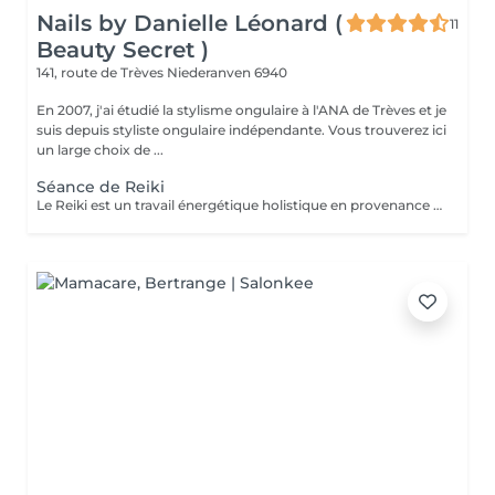
Nails by Danielle Léonard (
11
Beauty Secret )
141, route de Trèves
Niederanven 6940
En 2007, j'ai étudié la stylisme ongulaire à l'ANA de Trèves et je
suis depuis styliste ongulaire indépendante. Vous trouverez ici
un large choix de ...
Séance de Reiki
Le Reiki est un travail énergétique holistique en provenance du Japon. Par l'imposition des mains, le flux d'énergie dans le corps est harmonisé et les capacités d'auto-guérison sont activées.