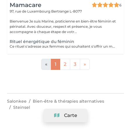
Mamacare
6
97, rue de Luxembourg
Bertrange L-8077
Bienvenue Je suis Marine, praticienne en bien-être féminin et
périnatal. Avec douceur, respect et présence, je vous
accompagne à chaque étape de votr...
Rituel énergétique du féminin
Ce rituel s'adresse aux femmes qui souhaitent s'offrir un moment de reconnexion à elles-mêmes. Il permet d'équilibrer l'énergie féminine, de libérer les blocages émotionnels et énergétiques, et de renforcer la connexion à son intuition et à sa créativité. Bienfaits : un profond sentiment d'apaisement, une meilleure circulation de l'énergie dans le corps, et un regain de vitalité et de clarté mentale. Ce rituel est composé d'un temps d'échange, avec remise d'une huile sur-mesure, d'une méditation, et d'un soin énergétique. Séance unique ou dans le cadre d'un accompagnement (à prix réduit). Pour en savoir plus, rendez-vous sur mon site: www.mamacare-lu.com/mes-accompagnements
«
1
2
3
»
Salonkee
Bien-être & thérapies alternatives
Steinsel
Carte