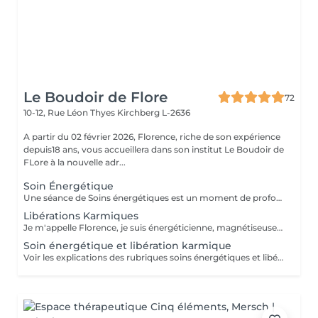
Le Boudoir de Flore
72
10-12, Rue Léon Thyes
Kirchberg L-2636
A partir du 02 février 2026, Florence, riche de son expérience
depuis18 ans, vous accueillera dans son institut Le Boudoir de
FLore à la nouvelle adr...
Soin Énergétique
Une séance de Soins énergétiques est un moment de profond bien-être et de lâcher-prise, un moment précieux pour vous reconnecter avec vous-même. L'harmonisation énergétique permet de prendre soin de soi sans être envahi par le mental et les émotions, de libérer les blocages et mémoires du passé, de (re)trouver pleinement son potentiel d'énergie, sa force vitale et créatrice, de s'aimer et s'accepter et enfin, vivre l'amour inconditionnel, d'être en paix avec soi même et de ressentir centrage et légèreté. Les soins énergétiques que je pratique nettoient les différents corps énergétiques (physique, émotionnel, mental, spirituel) et visent à dissoudre les blocages et les croyances limitantes qui nous empêchent d'avancer positivement dans la vie. Avant tout travail énergétique, quelle que soit la méthode holistique, il est important de procéder à un diagnostic énergétique de la personne. A qui s'adresse le soin énergétique ? Ils peuvent être réalisés sur tout le monde, à tous âges, quelques soient les antécédents, les maladies et les traitements en cours. Les Soins Energétiques ne présentent pas de contre-indication, prévoir juste un temps de repos après une séance. A noter que ces thérapies ne remplacent pas, en aucun cas, la médecine conventionnelle. Mon approche énergétique est dépouillée de toute attache religieuse et ne demande pas au consultant de cheminement spirituel particulier. NB : chaque minute additionnelle au temps prévu sera facturée 1€. Merci. Pour une première expérience, choisissez la séance de 75 mn.
Libérations Karmiques
Je m'appelle Florence, je suis énergéticienne, magnétiseuse, passeuse d'âme, karmathérapeute et médium clairaudiente et clairvoyante. Les soins karmiques que je propose sont des soins énergétiques qui vont essentiellement travailler sur votre structure énergétique reliée à votre vie actuelle afin de libérer et nettoyer les empreintes de ces mémoires ancestrales négatives. Les soins karmiques et transgénérationnels consistent à aller libérer des mémoires, des blessures et blocages issus de nos vies antérieures dont votre structure énergétique porte encore l'empreinte. Certaines de ces mémoires douloureuses se rattachent directement à votre âme, d'autres sont associées à votre famille, dans ce cas nous parlons de mémoires transgénérationnelles. Lorsque je travaille sur des mémoires karmiques, grâce à la médiumnité, je peux retracer vos vies antérieures et voir précisément les blocages, les blessures, les émotions négatives liés à vos problèmes actuels. Vous allez vivre des moments de partage, et vous sentirez cette libération karmique par des sensations d'apaisement et de soulagement. Je conseille de faire dans un premier temps le soin énergétique et ensuite le soin libération karmique. Voter traitement en sera beaucoup plus efficace Vous allez prendre conscience pour quelles raisons vous êtes attiré par certains lieux, certaines personnalités etc. Cela donnera l'explication également sur vos comportements, vos préférences, vos craintes. NB : pour chaque minute additionnelle au temps prévu sera facturée 1€. Merci
Soin énergétique et libération karmique
Voir les explications des rubriques soins énergétiques et libérations karmiques. Pour chaque minute additionnelle au temps prévu, 1€ sera facturé. Merci de votre compréhension.