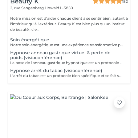
Beauty K
182
2, rue Sangenberg
Howald L-5850
Notre mission est d'aider chaque client à se sentir bien, autant à
l'intérieur qu'à l'extérieur. Beauty K est bien plus qu'un institut
de beauté ; c'e...
Soin énergétique
Notre soin énergétique est une expérience transformative pour libérer blocages et tensions, tout en cultivant une paix intérieure profonde. Ce traitement unique agit sur les énergies environnantes et utilise des techniques éprouvées pour harmoniser l'énergie vitale de votre corps. Avec une approche holistique, nous ciblons les déséquilibres énergétiques qui influent sur votre santé physique et émotionnelle. Basée sur l'interaction avec les champs énergétiques, cette méthode restaure l'équilibre entre corps, esprit et âme. Ce soin, apaisant et régénérant, stimule vos capacités naturelles d'auto-guérison, renforçant vitalité et clarté mentale. Idéal pour se sentir revitalisé, allégé du quotidien, et en harmonie avec soi-même.
Hypnose anneau gastrique virtuel & perte de
poids (visioconférence)
La pose de l'anneau gastrique hypnotique est un protocole bien spécifique et se fait sur 4 séances. Une séance de suivi est également comprise dans le forfait. L'anneau gastrique hypnotique sera bénéfique pour quiconque a un surpoids de 10kg ou plus. La solution hypnotique vous permet de perdre vos kilos en trop sans passer par la case chirurgie chère et dangereuse. Grâce à l'anneau gastrique hypnotique, vous créez un rapport différent avec la nourriture afin de changer vos habitudes alimentaires durablement. Plus d'informations sur : http://jgchypnose.com
Hypnose arrêt du tabac (visioconférence)
L'arrêt du tabac est un protocole bien spécifique et se fait sur 4 séances. Une séance de suivi est également comprise dans le forfait. Motivé à vous libérer du tabac ? Agissez, reprenez votre vie en main et libérez-vous de ces comportements automatiques. Grâce aux suggestions mentales, l'hypnose offre des résultats spectaculaires.