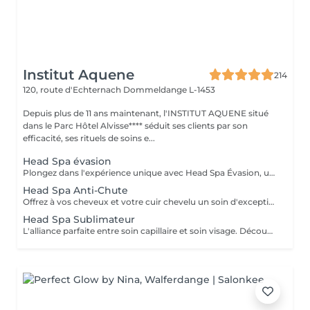
Institut Aquene
214
120, route d'Echternach
Dommeldange L-1453
Depuis plus de 11 ans maintenant, l'INSTITUT AQUENE situé
dans le Parc Hôtel Alvisse**** séduit ses clients par son
efficacité, ses rituels de soins e...
Head Spa évasion
Plongez dans l'expérience unique avec Head Spa Évasion, un soin dédié exclusivement à votre cuir chevelu. Ce rituel express est idéal pour découvrir les bienfaits du Head Spa, alliant relaxation profonde et stimulation du cuir chevelu. Un Moment Pour Vous Évader - Nettoyage en profondeur: Élimination des impuretés pour un cuir chevelu purifié. - Massage ciblé: Une gestuelle relaxante qui stimule la microcirculation et soulage les tensions. - Hydratation et soin: Des produits adaptés pour nourrir et revitaliser votre cuir chevelu. Un sèche cheveux et des brosses sont mis à votre disposition pour que vous ne repartiez pas avec la tête mouillée.
Head Spa Anti-Chute
Offrez à vos cheveux et votre cuir chevelu un soin d'exception avec notre Head Spa Anti-chute, utilisant les produits haut de gamme NANNIC. Ce traitement innovant a été conçu pour prévenir la chute des cheveux, favoriser leur repousse et renforcer leur santé globale. Les Bienfaits des Produits NANNIC Les soins NANNIC sont formulés avec des complexes innovants et des ingrédients naturels tels que: - Peptides bioactifs: stimulent la croissance et renforcent les racines. - Extraits végétaux: Apaisent et rééquilibrent le cuir chevelu. - Technologie NBE: Optimise la pénétration des actifs pour des résultats visible dès les premières séances. Afin de prolonger les bienfaits à la maison, bénéficiez d'une réduction de 15% sur la gamme capillaire ainsi que les trousses au format voyage et/ou découverte. Un sèche cheveux et des brosses sont mis à votre disposition pour que vous ne repartiez pas avec la tête mouillée
Head Spa Sublimateur
L'alliance parfaite entre soin capillaire et soin visage. Découvrez notre nouveau Head Spa Sublimateur qui marie le meilleur des soins capillaires et des soins visage pour une expérience de bien-être et de beauté complète. Conçu pour sublimer vos cheveux tout en revitalisant votre peau, ce soin est une véritable parenthèse de détente et de régénération. En Quoi Consiste ce soin ? Le Head Spa Sublimateur est un protocole unique qui agit en profondeur sur vos cheveux, votre cuir chevelu et votre visage: - Soin Capillaire Personnalisé: Nettoyage, massage et application de soins adaptés pour purifier le cuir chevelu, renforcer la fibre capillaire et sublimer vos cheveux. - Rituel visage: Un soin ciblé pour hydrater, apaiser et illuminer la peau, en utilisant des produits premium et techniques expertes. - Massage Relaxant: Une gestuelle douce et enveloppante pour une détente absolue, favorisant la circulation et l'oxygénation des tissus. Les Bienfaits - Pour vos cheveux: Un cuir chevelu purifié, des cheveux plus brillants, plus doux et revitalisés en profondeur. - Pour votre peau: Un teint éclatant, une peau repulpée et nourrie, visiblement apaisée. - Pour votre Bien-être: Une relaxation totale et un moment de lâcher-prise unique. Un moment d'exception pour sublimer votre beauté naturelle Un sèche cheveux et des brosses sont mis à votre disposition pour que vous ne repartiez pas avec la tête mouillée