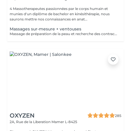
4 Massotherapeutes passionnées par le corps humain et
munies d'un diplôme de bachelor en kinésithérapie, nous
saurons mettre nos connaissances en anat...
Massages sur-mesure + ventouses
Massage de préparation de la peau et recherche des contractures suivis pas la pose des ventouses. Le vide est créé à l'aide d'une flamme, aucune sensation de chaud n'est ressentie durant le procédé et la technique est peu douloureuse. Le but de la cupping therapy est de soulager les tensions musculaires tout en promouvant la circulation sanguine et lymphatique.
OXYZEN
285
2A, Rue de la Liberation
Mamer L-8425