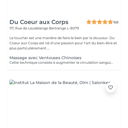
Du Coeur aux Corps
168
117, Rue de Leudelange
Bertrange L-8079
Le toucher est une manière de faire le bien par la douceur. Du
Coeur aux Corps est né d'une passion pour l'art du bien-être et
plus particulièrement ...
Massage avec Ventouses Chinoises
Cette technique consiste à augmenter la circulation sanguine. L'objectif est de créer un effet de succion qui favorisera la décongestion des tissus, l'évacuation des toxines et la mobilité des tissus. Prioritairement, cette pratique s'effectue sur le dos.