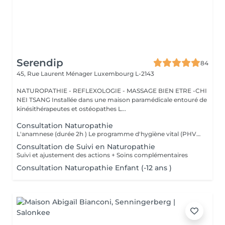
Serendip
84
45, Rue Laurent Ménager
Luxembourg L-2143
NATUROPATHIE - REFLEXOLOGIE - MASSAGE BIEN ETRE -CHI
NEI TSANG Installée dans une maison paramédicale entouré de
kinésithérapeutes et ostéopathes L...
Consultation Naturopathie
L'anamnese (durée 2h ) Le programme d'hygiène vital (PHV) Je vous remettrai un programme d'hygiène vital, par mail, sous quelques jours , Il est constitué de conseils naturopathiques personnalisés et dédiés pour une prise en charge globale des différents plans de la santé (alimentation, activités physiques, gestion psycho-émotionnel) et pourra être complété selon le cas par des complémentations nutritionnelles. Nous ferons un point par téléphone afin de vous donner plus amples explications sur ces conseils.
Consultation de Suivi en Naturopathie
Suivi et ajustement des actions + Soins complémentaires
Consultation Naturopathie Enfant (-12 ans )