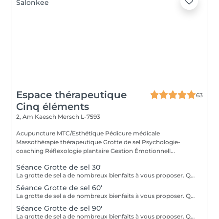
Espace thérapeutique
63
Cinq éléments
2, Am Kaesch
Mersch L-7593
Acupuncture MTC/Esthétique Pédicure médicale
Massothérapie thérapeutique Grotte de sel Psychologie-
coaching Réflexologie plantaire Gestion Émotionnell...
Séance Grotte de sel 30'
La grotte de sel a de nombreux bienfaits à vous proposer. Que ce soit pour un moment de relaxation ou pour soulager des troubles respiratoires, lutter contre les toxines, diminuer l'anxiété, améliorer le sommeil ou l'état de fatigue, ou même bénéficier des bienfaits pour la beauté de la peau et sa reminéralisation ! Transats, plaids, coussins et infusions vous y attendront.
Séance Grotte de sel 60'
La grotte de sel a de nombreux bienfaits à vous proposer. Que ce soit pour un moment de relaxation ou pour soulager des troubles respiratoires, lutter contre les toxines, diminuer l'anxiété, améliorer le sommeil ou l'état de fatigue, ou même bénéficier des bienfaits pour la beauté de la peau et sa reminéralisation ! Transats, plaids, coussins et infusions vous y attendront.
Séance Grotte de sel 90'
La grotte de sel a de nombreux bienfaits à vous proposer. Que ce soit pour un moment de relaxation ou pour soulager des troubles respiratoires, lutter contre les toxines, diminuer l'anxiété, améliorer le sommeil ou l'état de fatigue, ou même bénéficier des bienfaits pour la beauté de la peau et sa reminéralisation ! Transats, plaids, coussins et infusions vous y attendront.