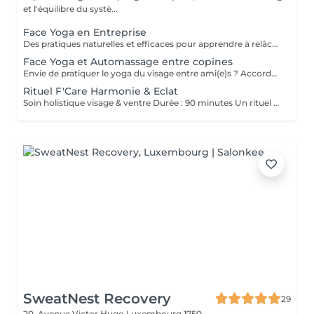
et l'équilibre du systè...
Face Yoga en Entreprise
Des pratiques naturelles et efficaces pour apprendre à relâcher les tensions musculaires accumulées au cours de la journée, corriger la posture et défatiguer le regard. En associant la respiration aux exercices, le yoga du visage favorise la relaxation et la concentration mentale. Le Yoga du visage apporte une prise de conscience. C'est une boîte à outils dans laquelle chacun peut piocher l'outil qui répondra à son besoin au moment précis que ce soit un exercice, un automassage, un point d'acupression, le taping. C'est un véritable allié dans la prise en charge du bien-être de vos employés au quotidien ! Ce cours est pratiqué sur place, pour des groupes de 15 personnes maximum et ne nécessite aucun changement de tenue.
Face Yoga et Automassage entre copines
Envie de pratiquer le yoga du visage entre ami(e)s ? Accordez-vous un moment de détente et de partage, tout en apprenant les pratiques de Yoga facial et de l'automassage. Des solutions naturelles et efficaces pour tonifier, lisser, restructurer le visage, et raviver l'éclat. Franciane adapte le contenu du cours selon votre tranche d'âge, vos préoccupations et envies. Les cours collectifs sont proposés pour des groupes de 3 à 10 personnes. Prix dégressif à partir de 5 participantes Cours de 60 minutes en présentiel chez F'Care Studio, 22 rue de Bruxelles, L-8223 Mamer (Luxembourg).
Rituel F'Care Harmonie & Eclat
Soin holistique visage & ventre Durée : 90 minutes Un rituel profondément rééquilibrant qui relie le ventre, le visage et le système nerveux pour libérer les tensions accumulées, alléger le corps et révéler l'éclat naturel du visage. Le Rituel F'Care Harmonie & Éclat débute par un massage abdominal inspiré du Chi Nei Tsang, associé à des techniques de drainage et de travail manuel profond visant à relâcher les tensions physiques et émotionnelles logées dans le ventre. Cette première étape favorise une sensation de légèreté, améliore la circulation et invite le corps à un profond lâcher-prise. Le soin se poursuit avec un massage de la nuque, du cuir chevelu et un massage Face Sculpting sur mesure du visage., Les tensions musculaires se relâchent, les traits se défatiguent, les volumes du visage retrouvent davantage d'harmonie et la peau révèle un éclat plus frais et lumineux. Chaque séance est adaptée aux besoins du moment afin d'accompagner le visage et le corps vers un équilibre plus global. Bienfaits du rituel : Libération des tensions abdominales et émotionnelles Sensation de légèreté et de fluidité dans le corps Relâchement des tensions du visage, de la nuque et des trapèzes Drainage et stimulation de la circulation Traits plus détendus et visage plus lumineux Soutien de l'équilibre global du corps et du système nerveux Résultat : Le ventre se relâche, la respiration devient plus fluide, le visage retrouve de la douceur et de l'éclat. Le corps s'allège, l'esprit s'apaise et une sensation profonde d'harmonie intérieure s'installe.
SweatNest Recovery
29
20, Avenue Victor Hugo
Luxembourg 1750