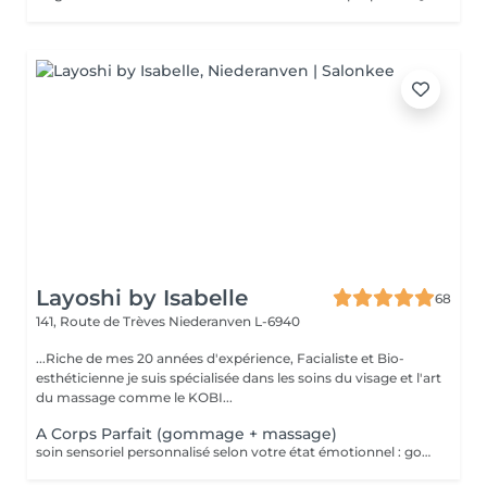
Layoshi by Isabelle
68
141, Route de Trèves
Niederanven L-6940
...Riche de mes 20 années d'expérience, Facialiste et Bio-
esthéticienne je suis spécialisée dans les soins du visage et l'art
du massage comme le KOBI...
A Corps Parfait (gommage + massage)
soin sensoriel personnalisé selon votre état émotionnel : gommage complet du corps au sel rose de l'Himalaya pour une peau douce et satinée + douche + Massage personnalisé