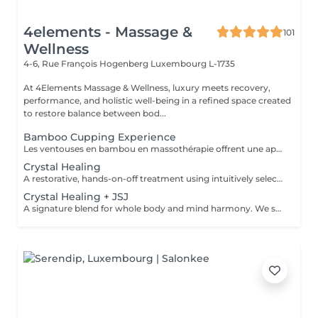
4elements - Massage &
101
Wellness
4-6, Rue François Hogenberg
Luxembourg L-1735
At 4Elements Massage & Wellness, luxury meets recovery,
performance, and holistic well-being in a refined space created
to restore balance between bod...
Bamboo Cupping Experience
Les ventouses en bambou en massothérapie offrent une approche naturelle, douce et non invasive pour le soin du corps Elles agissent en profondeur tout en respectant les tissus, sans provoquer de douleur ni de marques. Bienfaits principaux : Stimulent la microcirculation sanguine et améliorent l'oxygénation des tissus Favorisent la récupération musculaire et réduisent les tensions, notamment au niveau du dos et de la nuque Produisent un effet de drainage lymphatique, aidant à diminuer les dèmes Améliorent la tonicité et l'élasticité de la peau Induisent une relaxation profonde, bénéfique en cas de stress Grâce aux propriétés naturelles du bambou, le massage se caractérise par un glissement fluide et une pression maîtrisée, garantissant un soin confortable et non traumatique. Contre-indications : Affections cutanées inflammatoires, varices, hypertension artérielle sévère, fragilité vasculaire.
Crystal Healing
A restorative, hands-on-off treatment using intuitively selected crystals placed on and around the body. - A 20 minute phone call before the session to explore your goals and tailor your plan - A personalized Crystal body layout (and intention focused grids if needed) - Chakra balancing to realign and stabilize your energy centers - Energy field cleansing (aura sweep, grounding, and sealing) - Yin-Yang harmonization for overall energetic coherence - Aftercare suggestions Ideal for: stress relief, emotional balance, mental clarity, energetic reset. For questions and additional information, please contact claudia@4elements.lu
Crystal Healing + JSJ
A signature blend for whole body and mind harmony. We set your intention, select specific crystals, and apply JSJ flows that complement your needsperfect for layered support (physical, emotional, and subtle energy). For questions and additional information, please contact claudia@4elements.lu