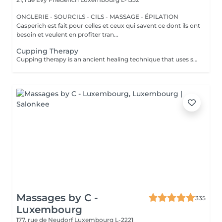
ONGLERIE - SOURCILS - CILS - MASSAGE - ÉPILATION
Gasperich est fait pour celles et ceux qui savent ce dont ils ont
besoin et veulent en profiter tran...
Cupping Therapy
Cupping therapy is an ancient healing technique that uses special cups to create gentle suction on the skin. This suction promotes blood flow, relieves muscle tension, reduces inflammation, and supports deep relaxation. The treatment can help release toxins, improve circulation, and ease chronic pain or stiffness. *Please note that cupping therapy could just be added to a massage service with includes back massage.
Massages by C -
335
Luxembourg
177, rue de Neudorf
Luxembourg L-2221