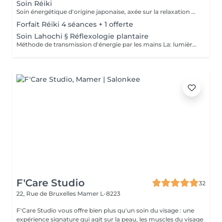
Soin Réiki
Soin énergétique d'origine japonaise, axée sur la relaxation et l'harmonisation du corps et de l'esprit. REI: universel KI: énergie vital Le praticien pose doucement les mains sur les différentes zones , il n'y a pas de manipulation ou de pression. Effets: -Réduction du stress et de l'anxiété -Sensation de calme et de lâcher prise -Aide à apaiser le mental -favorise l'endormissement -Aide à relâcher les tensions émotionnelles le réiki est une pratique douce qui vise surtout : -la détente -l'équilibre émotionnel -le bien-être global A faire seul ou en cure de 4 séances
Forfait Réiki 4 séances + 1 offerte
Soin Lahochi § Réflexologie plantaire
Méthode de transmission d'énergie par les mains La: lumière, amour HO: mouvement de l'énergie CHI: energie vitale Effets: -Diminue le stress -Procure un calme profond et durable -Aide à harmoniser le corps et l'esprit - Energie retrouvée - Favorise le lâcher-prise -Harmonisation des Chakras Couplé à la réflexologie plantaire c'est un soin qui apporte une relaxation complète et durable alliant les bienfaits du soin énergétique et ceux de la réflexologie . A faire seul ou en cure de 4 séances "Détente absolue "
F'Care Studio
32
22, Rue de Bruxelles
Mamer L-8223
F'Care Studio vous offre bien plus qu'un soin du visage : une
expérience signature qui agit sur la peau, les muscles du visage