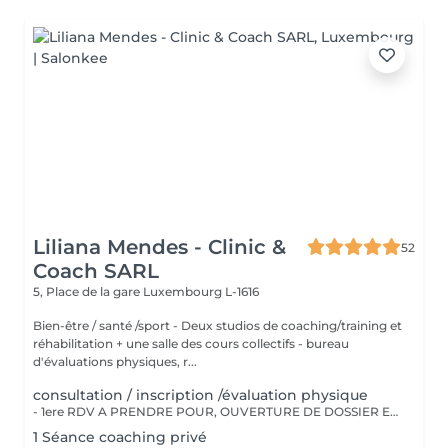
Liliana Mendes - Clinic &
52
Coach SARL
5, Place de la gare
Luxembourg L-1616
Bien-être / santé /sport - Deux studios de coaching/training et
réhabilitation + une salle des cours collectifs - bureau
d'évaluations physiques, r...
consultation / inscription /évaluation physique
- 1ere RDV A PRENDRE POUR, OUVERTURE DE DOSSIER ET EXPLICATIONS/CONSEILS - INSCRIPTION CHEZ LILIANA MENDES CLINIC & COACH - EVALUATION PHYSIQUE ET ANAMENSE - ON PAYE UNE SEULE FOIS!!
1 Séance coaching privé