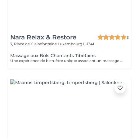
Nara Relax & Restore
3
7, Place de Clairefontaine
Luxembourg L-1341
Massage aux Bols Chantants Tibétains
Une expérience de bien-être unique associant un massage doux, des huiles aromatiques et les sons apaisants des bols chantants tibétains. Les vibrations harmonieuses et les tonalités relaxantes créent une atmosphère immersive propice à la détente et à la déconnexion du quotidien.