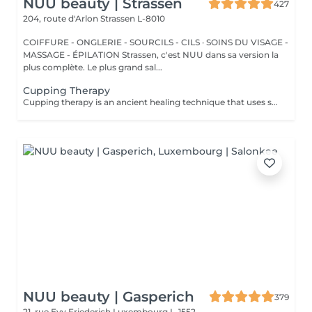
NUU beauty | Strassen
427
204, route d'Arlon
Strassen L-8010
COIFFURE - ONGLERIE - SOURCILS - CILS · SOINS DU VISAGE -
MASSAGE - ÉPILATION Strassen, c'est NUU dans sa version la
plus complète. Le plus grand sal...
Cupping Therapy
Cupping therapy is an ancient healing technique that uses special cups to create gentle suction on the skin. This suction promotes blood flow, relieves muscle tension, reduces inflammation, and supports deep relaxation. The treatment can help release toxins, improve circulation, and ease chronic pain or stiffness. *Please note that cupping therapy could just be added to a massage service with includes back massage.
NUU beauty | Gasperich
379
21, rue Evy Friederich
Luxembourg L-1552