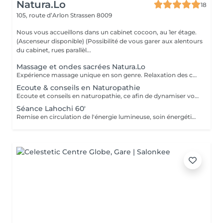
Natura.Lo
18
105, route d’Arlon
Strassen 8009
Nous vous accueillons dans un cabinet cocoon, au 1er étage.
(Ascenseur disponible) (Possibilité de vous garer aux alentours
du cabinet, rues parallèl...
Massage et ondes sacrées Natura.Lo
Expérience massage unique en son genre. Relaxation des corps et soin sonore au tambour, bols tibétains et vocale accompagné de notre partenaire bien-être : Anne
Ecoute & conseils en Naturopathie
Ecoute et conseils en naturopathie, ce afin de dynamiser votre retour à la vitalité mentale et corporelle. (Anamnèse de votre mode de vie et de votre quotidien, et mise en place de votre plan "bien-être") Les conseils ou soins en naturopathie ne remplacent en aucun cas un traitement chez votre médecin. Chèque cadeau disponible (Montant de votre choix, celui-ci est à indiquer lors de votre demande) (Temps de séance facultatif)
Séance Lahochi 60'
Remise en circulation de l'énergie lumineuse, soin énergétique. Chèque cadeau disponible (Montant de votre choix, celui-ci est à indiquer lors de votre demande)