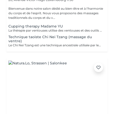
Bienvenue dans notre salon dédié au bien-être et à l'harmonie
du corps et de l'esprit. Nous vous proposons des massages
traditionnels du corps et du v...
Cupping therapy Madame YU
La thérapie par ventouses utilise des ventouses et des outils qui, par combustion, expulsent l'air de l'intérieur des ventouses, créant une pression négative qui permet aux ventouses d'adhérer aux points d'acupuncture ou à la surface de la peau où la thérapie par ventouses doit être effectuée, produisant ainsi une stimulation. Pour ce faire, à la fois en prévention et en traitement, la peau au niveau du site d'application des ventouses devient congestionnée et il y a stase sanguine Cupping therapy uses cups and tools employing combustion to expel air from inside the cups, creating negative pressure that causes the cups to adhere to acuponts or the skin surface where cupping is to be performed, thus producing stimulation,to achieve both prevention and treatment, the skin at the cupping site will become congested,and blood stasis.
Technique taoïste Chi Nei Tzang (massage du
ventre)
Le Chi Nei Tzang est une technique ancestrale utilisée par les moines taoïstes de la Chine qui signifie «travail de l'énergie des organes internes». Selon les taoïstes, chaque organe est lié à une émotion : la colère au foie, la peur aux reins. Notre ventre porte en lui les traces laissées par tous nos traumatismes et nos secrets les plus intimes. L'obstruction des organes internes bloque la libre circulation de l'énergie vitale, le Chi. Le massage agit en profondeur sur les viscères, les émotions et tous les systèmes vitaux du corps. Déroulement de la séance: Pendant le soin vous êtes allongés sur le dos : le torse et le ventre nus, le bas du ventre et les jambes sont couverts ainsi que la poitrine chez les femmes. Pendant la séance vous portez un masque sur les yeux pour pouvoir vous détendre complètement. Mais vous restez attentifs à vos sensations ! À tout moment, si quelque chose vous inquiète ou vous dérange, (certains points de l'intestin peuvent être sensibles !) n'hésitez pas me signaler. Lors de massage j'utilise de l'huile de sésame ou d'amande douce. Aux certains moments lors de soin je prononce «six sons de guérison» qui possèdent un potentiel vibratoire qui participe du nettoyage des organes. Des pressions souples et profondes, appliquées directement sur les organes ou sur des points réflexes, permettent aux énergies ou aux émotions prisonnières, de se libérer. Le massage se termine par le drainage lymphatique et l'équilibrage des pouls.