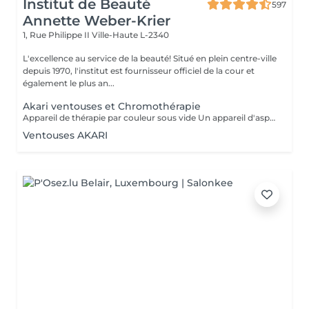
Institut de Beauté
597
Annette Weber-Krier
1, Rue Philippe II
Ville-Haute L-2340
L'excellence au service de la beauté! Situé en plein centre-ville
depuis 1970, l'institut est fournisseur officiel de la cour et
également le plus an...
Akari ventouses et Chromothérapie
Appareil de thérapie par couleur sous vide Un appareil d'aspiration - complété avec 21 couleurs (barre de couleurs Akari). APPLICATIONS En cosmétique, en massage, en physiothérapie et dans le domaine médical. AVANTAGE En raison du vide, de la levée sans pression, la circulation sanguine et la lymphe sont stimulées. Ce vide est constant, finement contrôlé et réglable. Il a un train doux. Cela signifie qu'il peut également être utilisé sur les zones les plus sensibles - cicatrices, contour des yeux, lèvres, zones douloureuses ... APPLICATIONS POSSIBLES EN COSMÉTIQUE, Pour resserrer et affiner le visage (rides autour des yeux et des lèvres), cou et décolleté les bras supérieurs , ventre , hanche , cellulite DANS LE MASSAGE, drainage , réflexologie , tissu conjonctif, le drainage lymphatique , compensation des méridiens , dans les blessures sportives Pour le post-traitement des opérations faciales Possibilité d'utiliser une pyramide de cristal de roche pour faire des stimulations de couleur.
Ventouses AKARI