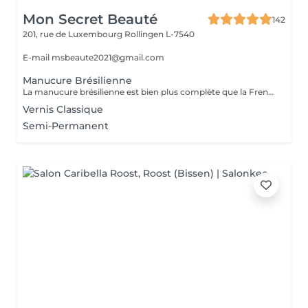
Mon Secret Beauté
142
201, rue de Luxembourg
Rollingen L-7540
E-mail msbeaute2021@gmail.com
Manucure Brésilienne
La manucure brésilienne est bien plus complète que la French manucure puisqu'il s'agit d'un soin complet des mains, des ongles et des cuticules. L'objectif est d'hydrater les mains et les ongles, avec des produits doux et écologiques (les produits utilisés ne nécessitent pas d'eau), et des massages. Elle peut d'ailleurs être aussi bien réalisée sur les ongles de pieds : les professionnels vont alors en même temps traiter et masser les pieds.
Vernis Classique
Semi-Permanent