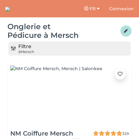
FR
Connexion
Onglerie et
Pédicure
à
Mersch
Filtre
à
Mersch
NM Coiffure Mersch
329