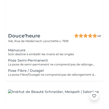
Douce'heure
48
14b, Rue de Medernach
Larochette L-7619
Manucure
Soin destiné à embellir les mains et les ongles
Pose Semi-Permanent
La pose de semi-permanent ne comprend pas de rallongement des ongles. Si vous souhaitez plus de longueur, merci de sélectionner l'option pose complète avec rallongement
Pose Fibre / Duragel
La pose Fibre/Duragel ne comprend pas de rallongement des ongles. Si vous souhaitez plus de longueur, merci de sélectionner l'option pose complète avec rallongement