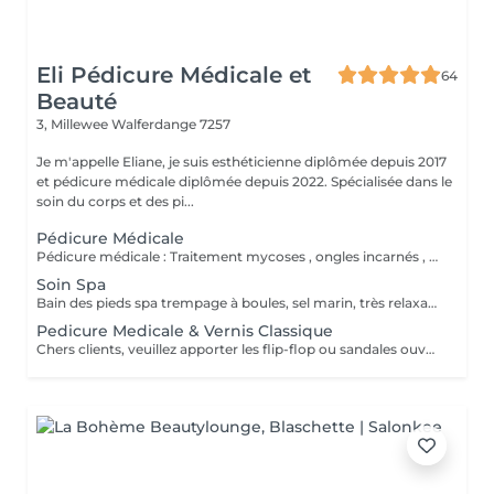
Eli Pédicure Médicale et
64
Beauté
3, Millewee
Walferdange 7257
Je m'appelle Eliane, je suis esthéticienne diplômée depuis 2017
et pédicure médicale diplômée depuis 2022. Spécialisée dans le
soin du corps et des pi...
Pédicure Médicale
Pédicure médicale : Traitement mycoses , ongles incarnés , corrections des ongles en plicature , ongles en tuile de provence , en volute, durillons, cors ,callosités, crevasses, pied d'athlète et tous les affections. Le prix varie en fonction du problème.
Soin Spa
Bain des pieds spa trempage à boules, sel marin, très relaxant. Gommage & massage inclus. Service non disponible pour ongles mycosiques , je propose l'autre solution de traitement.
Pedicure Medicale & Vernis Classique
Chers clients, veuillez apporter les flip-flop ou sandales ouvertes pour pose de verniz classique.