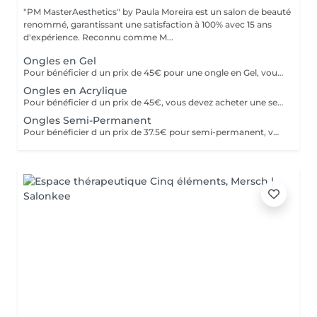
"PM MasterAesthetics" by Paula Moreira est un salon de beauté
renommé, garantissant une satisfaction à 100% avec 15 ans
d'expérience. Reconnu comme M...
Ongles en Gel
Pour bénéficier d un prix de 45€ pour une ongle en Gel, vous devez acheter une seul fois le kit individuel comprenant tout le matériel nom jetable nécessaire,qui sera conserve pour nous , pour de futurs rendez-vous, garantissant ainsi une meilleure hygiène.* *Renouvelable chaque année.
Ongles en Acrylique
Pour bénéficier d un prix de 45€, vous devez acheter une seule fois le kit individuel comprenant tout le matériel non jetable nécessaire , qui sera conserve pour nous pour de futurs rendez-vous, garantissant ainsi une meilleure hygiène.* *renouvelabre chaque année.
Ongles Semi-Permanent
Pour bénéficier d un prix de 37.5€ pour semi-permanent, vous devez acheter une seule fois le kit individuel avec tout le matériel non jetable nécessaire, qui sera conserve pour nous, pour le futurs rendez-vous, garantissant ainsi une meilleure hygiène.* *renouvelable chaque année.