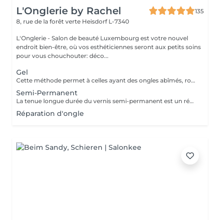
L'Onglerie by Rachel
135
8, rue de la forêt verte
Heisdorf L-7340
L'Onglerie - Salon de beauté Luxembourg est votre nouvel
endroit bien-être, où vos esthéticiennes seront aux petits soins
pour vous chouchouter: déco...
Gel
Cette méthode permet à celles ayant des ongles abîmés, rongés, cassants, de retrouver de très jolies mains. En rallongement ou en simple gainage, le gel apportera solidité à vos ongles, et une couleur longue durée
Semi-Permanent
La tenue longue durée du vernis semi-permanent est un réel avantage. La pose sera effectuée avec soin, en adaptant les produits utilisés. La prestation sera entièrement personnalisée. La tenue peut aller de 2 à 3 semaines, 4 maximum selon le type d'ongle. Fini les retouches manucure tous les 4 jours, c'est une vraie liberté qui s'offre à vous ! Finesse et tenue longue durée ! N'hésitez pas à demander conseil
Réparation d'ongle