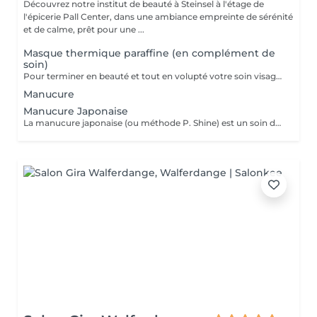
Découvrez notre institut de beauté à Steinsel à l'étage de
l'épicerie Pall Center, dans une ambiance empreinte de sérénité
et de calme, prêt pour une ...
Masque thermique paraffine (en complément de
soin)
Pour terminer en beauté et tout en volupté votre soin visage, nous vous proposons le 'double masque '. Cela consiste en une application d'un masque crème bourré d'actifs hydratants/régénérants/anti-âge ou anti-oxydants suivi d'un bain de paraffine tiède. Ceci permet la pénétration intégrale du masque crème grâce à la chaleur de la paraffine et une fin de soin en douceur grâce aux actifs de la paraffine adoucissants et calmants. Une véritable invitation à la détente.
Manucure
Manucure Japonaise
La manucure japonaise (ou méthode P. Shine) est un soin de beauté naturel et ancestral visant à renforcer, nourrir et faire briller les ongles sans vernis ni gel. En utilisant des produits naturels comme la cire d'abeille, des minéraux, et de la poudre de perle, elle rend les ongles sains, forts et brillants avec un effet miroir, idéal pour réparer les ongles abîmés (après gel ou semi-permanent, grossesse...). Convient aux ongles naturels fragiles, mous, cassants ou dédoublés, mais aussi simplement pour offrir une période de repos et de soin aux ongles.