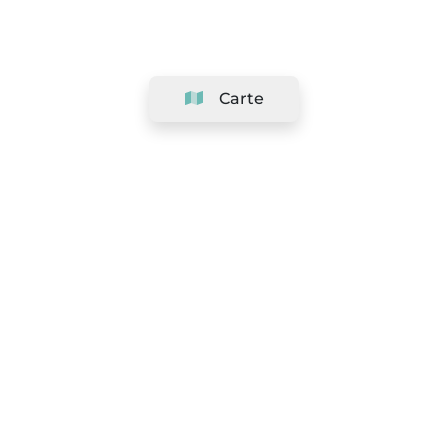
Carte
Société
Support
Équipe
&
Carrières
Référencer votre salon
Légal
Exercer le droit de rétractation