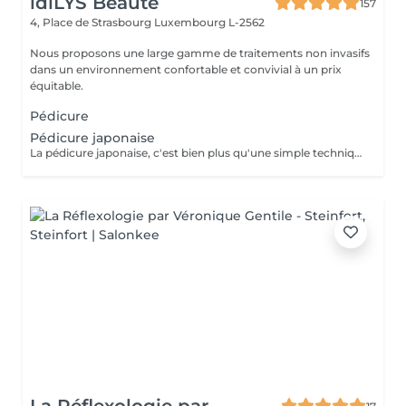
idiLYS Beauté
157
4, Place de Strasbourg
Luxembourg L-2562
Nous proposons une large gamme de traitements non invasifs
dans un environnement confortable et convivial à un prix
équitable.
Pédicure
Pédicure japonaise
La pédicure japonaise, c'est bien plus qu'une simple technique de soin des ongles. Le but, c'est vraiment de redonner de l'éclat et de la vitalité aux ongles. Des ingrédients naturels sont utilisés pour chouchouter les ongles et mettre en valeur leur beauté innée : - on nourrit et on renforce les ongles avec des produits comme la cire d'abeille, le lait de riz et le soja. - on utilise des outils spécifiques et des techniques toutes douces, comme un polissage délicat et l'application de pâtes riches en nutriments.