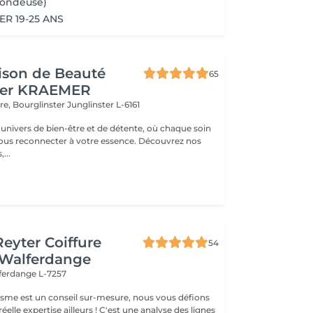
(Tondeuse)
R 19-25 ANS
ison de Beauté
65
her KRAEMER
ère, Bourglinster
Junglinster L-6161
univers de bien-être et de détente, où chaque soin
ous reconnecter à votre essence. Découvrez nos
,...
Reyter Coiffure
54
 Walferdange
ferdange L-7257
gisme est un conseil sur-mesure, nous vous défions
éelle expertise ailleurs ! C'est une analyse des lignes