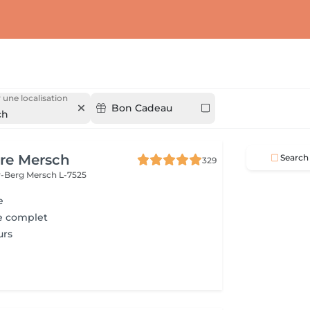
 une localisation
Bon Cadeau
ch
re Mersch
Search
329
r-Berg
Mersch L-7525
e
e complet
urs