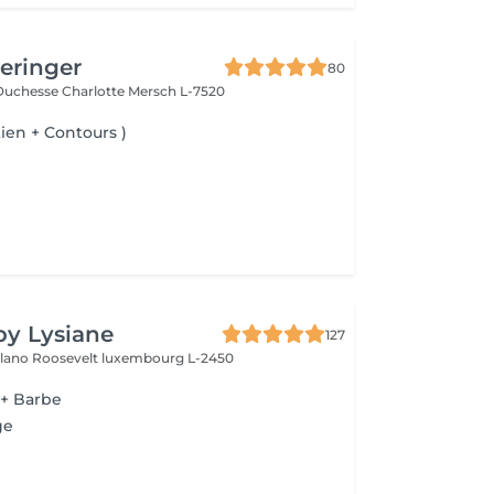
Beringer
80
Duchesse Charlotte
Mersch L-7520
ien + Contours )
by Lysiane
127
elano Roosevelt
luxembourg L-2450
 + Barbe
ge