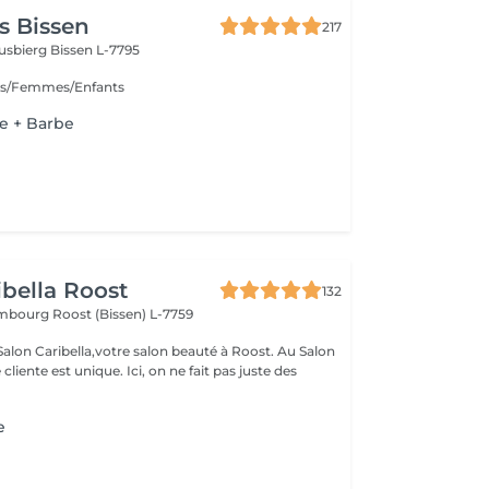
s Bissen
217
usbierg
Bissen L-7795
s/Femmes/Enfants
 + Barbe
ibella Roost
132
xembourg
Roost (Bissen) L-7759
n Caribella,votre salon beauté à Roost. Au Salon
nique. Ici, on ne fait pas juste des
e