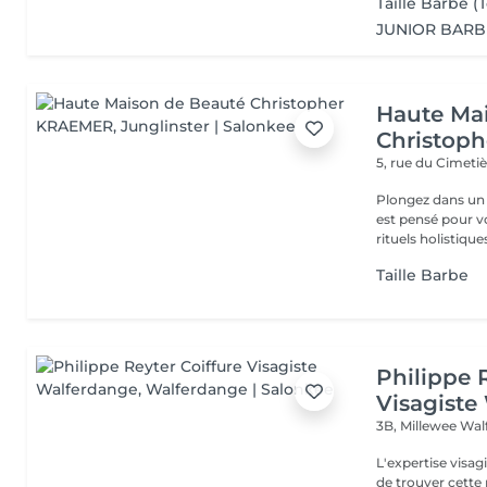
Taille Barbe 
JUNIOR BARBE
Haute Ma
Christop
5, rue du Cimeti
Plongez dans un 
est pensé pour v
rituels holistiques
Taille Barbe
Philippe 
Visagiste
3B, Millewee
Wal
L'expertise visa
de trouver cette r