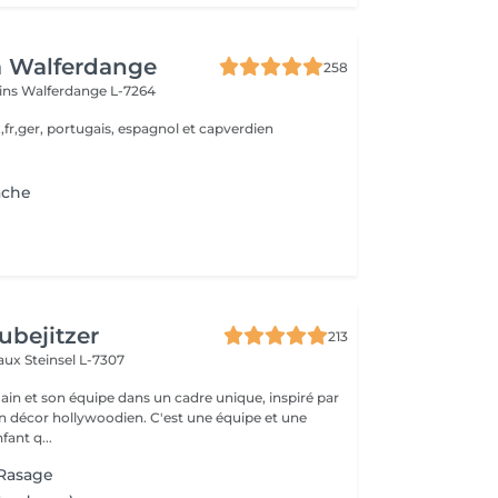
a Walferdange
258
ins
Walferdange L-7264
,fr,ger, portugais, espagnol et capverdien
ache
ubejitzer
213
eaux
Steinsel L-7307
n et son équipe dans un cadre unique, inspiré par
llywoodien. C'est une équipe et une
ant q...
 Rasage