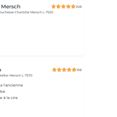
e Mersch
208
Duchesse Charlotte
Mersch L-7520
o
108
Welter
Mersch L-7570
a l'ancienne
rbe
e à la cire