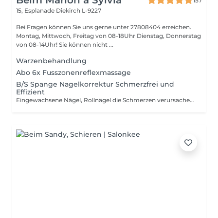
Beim Marion a Sylvia
157
15, Esplanade
Diekirch L-9227
Bei Fragen können Sie uns gerne unter 27808404 erreichen.
Montag, Mittwoch, Freitag von 08-18Uhr Dienstag, Donnerstag
von 08-14Uhr! Sie können nicht ...
Warzenbehandlung
Abo 6x Fusszonenreflexmassage
B/S Spange Nagelkorrektur Schmerzfrei und
Effizient
Eingewachsene Nägel, Rollnägel die Schmerzen verursachen werden korrigiert . Nicht nur optisch sondern Schmerzfrei Damit erhalten sie gesunde schöne Nägel !