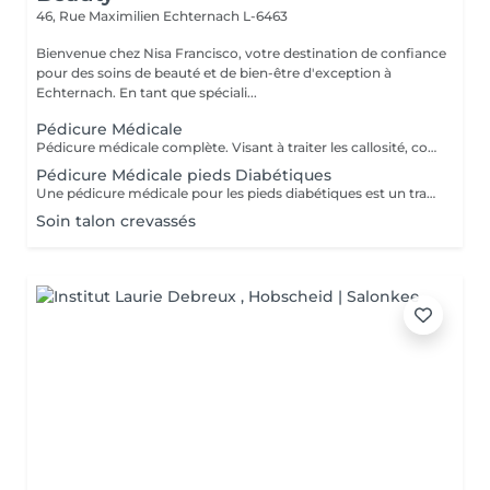
46, Rue Maximilien
Echternach L-6463
Bienvenue chez Nisa Francisco, votre destination de confiance
pour des soins de beauté et de bien-être d'exception à
Echternach. En tant que spéciali...
Pédicure Médicale
Pédicure médicale complète. Visant à traiter les callosité, cors, crevasse, ongles incarnés, tout en assurant l'hygiène et le confort des pieds. Ce soins contribue à prévenir les problèmes podologie et à améliorer le bien-être général des pieds.
Pédicure Médicale pieds Diabétiques
Une pédicure médicale pour les pieds diabétiques est un traitement spécialisé pour les soins des pieds conçu pour les personnes atteintes de diabète, où les pieds ont besoin d'une attention particulière en raison des risques plus élevés.
Soin talon crevassés