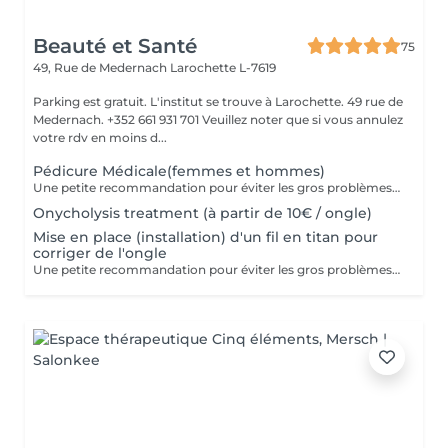
Beauté et Santé
75
49, Rue de Medernach
Larochette L-7619
Parking est gratuit. L'institut se trouve à Larochette. 49 rue de
Medernach. +352 661 931 701 Veuillez noter que si vous annulez
votre rdv en moins d...
Pédicure Médicale(femmes et hommes)
Une petite recommandation pour éviter les gros problèmes: 1. Nous corrigeons la longueur des ongles avec une lime à ongles pour ongles naturels au moins une fois par semaine. 2. Nous n'arrondissons, ni ne coupons les coins ! 3. La forme des ongles de pied est un carré mou (ni rond, ni ovale) Pour courir, il vous faut : 1. Choisire des chaussures en tenant compte des nuances de la structure de votre pied! 2. Vérifier systématiquement la longueur des ongles! 3. Consulter un orthopédiste s'il y a des déformations visibles. Dans le cas contraire, courir apportera plus de problèmes que de bien. Prenez soin de votre santé!
Onycholysis treatment (à partir de 10€ / ongle)
Mise en place (installation) d'un fil en titan pour
corriger de l'ongle
Une petite recommandation pour éviter les gros problèmes: 1. Nous corrigeons la longueur des ongles avec une lime à ongles pour ongles naturels au moins une fois par semaine. 2. Nous n'arrondissons, ni ne coupons les coins! 3. La forme des ongles de pied est un carré mou (ni rond, ni ovale)!