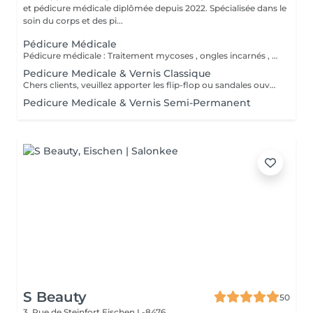
et pédicure médicale diplômée depuis 2022. Spécialisée dans le
soin du corps et des pi...
Pédicure Médicale
Pédicure médicale : Traitement mycoses , ongles incarnés , corrections des ongles en plicature , ongles en tuile de provence , en volute, durillons, cors ,callosités, crevasses, pied d'athlète et tous les affections. Le prix varie en fonction du problème.
Pedicure Medicale & Vernis Classique
Chers clients, veuillez apporter les flip-flop ou sandales ouvertes pour pose de verniz classique.
Pedicure Medicale & Vernis Semi-Permanent
S Beauty
50
3, Rue de Steinfort
Eischen L-8476