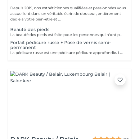
Depuis 2019, nos esthéticiennes qualifiées et passionnées vous
accueillent dans un véritable écrin de douceur, entièrement
dédié à votre bien-être et ...
Beauté des pieds
La beauté des pieds est faite pour les personnes qui n'ont pas de problème particulier au niveau de leur pieds. Elle comprend la pousse des cuticules, la coupe des ongles et le limage, léger ponçage de la plaque de l'ongle, et rape de la plante du pied. Pose de vernis transparent et application de crème inclues.
Forfait pédicure russe + Pose de vernis semi-
permanent
La pédicure russe est une pédicure pédicure approfondie. La durée de votre vernis permanent va durer 1 semaine de plus.