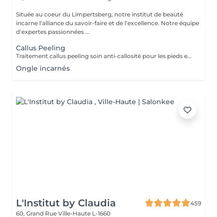
Située au coeur du Limpertsberg, notre institut de beauté
incarne l'alliance du savoir-faire et de l'excellence. Notre équipe
d'expertes passionnées ...
Callus Peeling
Traitement callus peeling soin anti-callosité pour les pieds en seulement 15 minutes CALLUSPEELING permet d'éliminer facilement, sans lames ni cutters, les callosités et les fissures, donnant aux pieds une incroyable douceur et une sensation infinie de légèreté.
Ongle incarnés
L'Institut by Claudia
459
60, Grand Rue
Ville-Haute L-1660