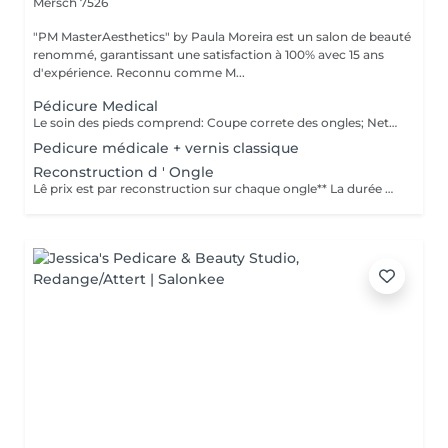
Mersch 7526
"PM MasterAesthetics" by Paula Moreira est un salon de beauté
renommé, garantissant une satisfaction à 100% avec 15 ans
d'expérience. Reconnu comme M...
Pédicure Medical
Le soin des pieds comprend: Coupe correte des ongles; Nettoyage complet des ongles; Élimination des callosités; Ongles incarnés; Nettoyage du canal de l'ongle (onychophose); Traitement des champignons; Kératose excessive sur les talons; Peeling médicamenteux; Bain à l'eucalyptus; Pansements (si nécessaire); Crème hydratante
Pedicure médicale + vernis classique
Reconstruction d ' Ongle
Lê prix est par reconstruction sur chaque ongle** La durée du soin est donnée à titre indicatif. Chaque prise en charge débute par une évaluation personnalisée réalisée par notre spécialiste.