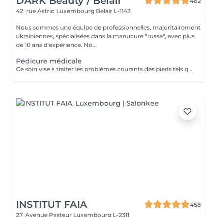
DARK Beauty / Belair
482
42, rue Astrid
Luxembourg Belair L-1143
Nous sommes une équipe de professionnelles, majoritairement
ukrainiennes, spécialisées dans la manucure "russe", avec plus
de 10 ans d'expérience. No...
Pédicure médicale
Ce soin vise à traiter les problèmes courants des pieds tels que les crevasses, durillons, cors, correction des ongles incarnés.. Pris en charge avec précision par notre spécialiste. Contenu du service : -Évaluation initiale de l'état des pieds -Nettoyage hygiénique et assouplissement de la peau -Élimination des zones dures ou épaissies -Soin des ongles et mise en forme minutieuse -Traitement ciblé des zones à problème -Application d'une crème thérapeutique pour les pieds
INSTITUT FAIA
458
27, Avenue Pasteur
Luxembourg L-2311