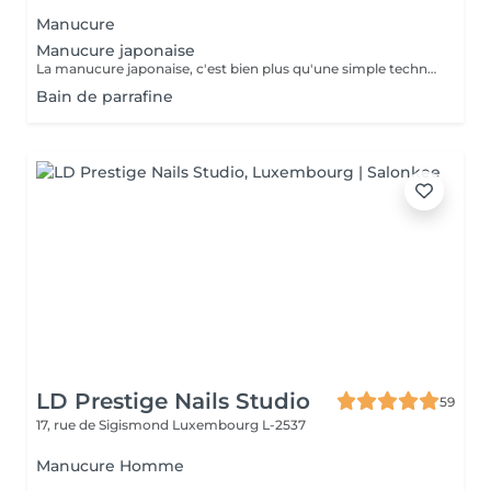
Manucure
Manucure japonaise
La manucure japonaise, c'est bien plus qu'une simple technique de soin des ongles. Le but, c'est vraiment de redonner de l'éclat et de la vitalité aux ongles. Des ingrédients naturels sont utilisés pour chouchouter les ongles et mettre en valeur leur beauté innée : - on nourrit et on renforce les ongles avec des produits comme la cire d'abeille, le lait de riz et le soja. - on utilise des outils spécifiques et des techniques toutes douces, comme un polissage délicat et l'application de pâtes riches en nutriments.
Bain de parrafine
LD Prestige Nails Studio
59
17, rue de Sigismond
Luxembourg L-2537
Manucure Homme