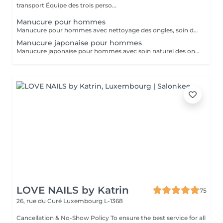
transport Équipe des trois perso...
Manucure pour hommes
Manucure pour hommes avec nettoyage des ongles, soin des cuticules, mise en forme et hydratation des mains. Idéal pour des mains propres, soignées et naturelles.
Manucure japonaise pour hommes
Manucure japonaise pour hommes avec soin naturel des ongles, polissage avec pâte minérale et poudre nutritive. Renforce les ongles, donne une brillance naturelle et un aspect soigné sans vernis.
LOVE NAILS by Katrin
75
26, rue du Curé
Luxembourg L-1368
Cancellation & No-Show Policy To ensure the best service for all