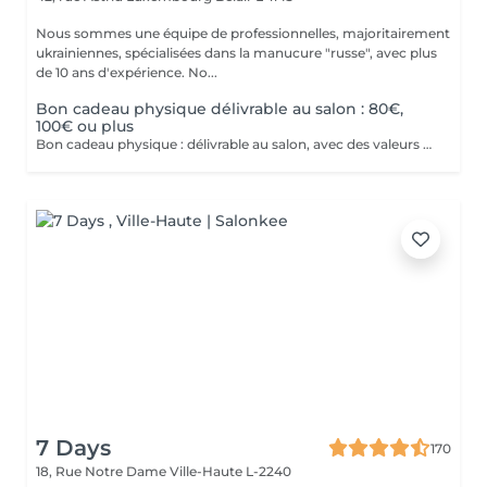
Nous sommes une équipe de professionnelles, majoritairement
ukrainiennes, spécialisées dans la manucure "russe", avec plus
de 10 ans d'expérience. No...
Bon cadeau physique délivrable au salon : 80€,
100€ ou plus
Bon cadeau physique : délivrable au salon, avec des valeurs possibles de 80€, 100€ ou plus de 100€. Bon cadeau électronique : délivrable par email, avec une valeur à choisir librement, à acheter directement sur ce site internet. Nos bons cadeaux sont valables sur tous nos services et peuvent être utilisés en plusieurs fois.
7 Days
170
18, Rue Notre Dame
Ville-Haute L-2240