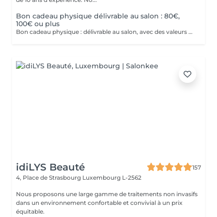
Bon cadeau physique délivrable au salon : 80€,
100€ ou plus
Bon cadeau physique : délivrable au salon, avec des valeurs possibles de 80€, 100€ ou plus de 100€. Bon cadeau électronique : délivrable par email, avec une valeur à choisir librement, à acheter directement sur ce site internet. Nos bons cadeaux sont valables sur tous nos services et peuvent être utilisés en plusieurs fois.
idiLYS Beauté
157
4, Place de Strasbourg
Luxembourg L-2562
Nous proposons une large gamme de traitements non invasifs
dans un environnement confortable et convivial à un prix
équitable.