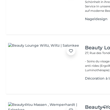
Schönheit in ihrer ganzen Vielfa
Service In unserem Friseursalon trifft traditionelles Friseurhandwerk
auf moderne Bea.
Nageldesign
Beauty L
27, Rue des Ton
- Soins du visage
anti-rides (Ergol
Luminothérapie) -
Décoration à l
Beauty4Y