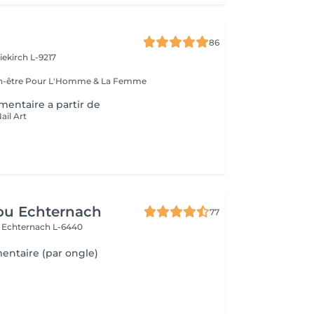
86
iekirch L-9217
Esthétique & Bien-être Pour L'Homme & La Femme
entaire a partir de
ail Art
ou Echternach
77
e
Echternach L-6440
ntaire (par ongle)