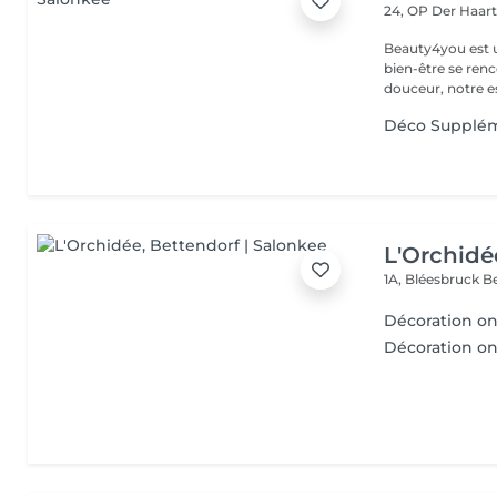
24, OP Der Haar
Beauty4you est un
bien-être se ren
douceur, notre es
Déco Supplém
L'Orchidé
1A, Bléesbruck
B
Décoration on
Décoration on