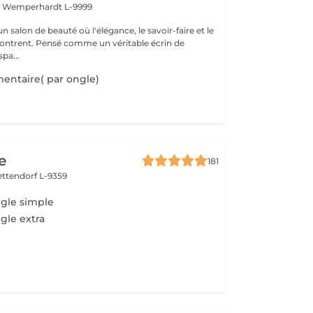
t
Wemperhardt L-9999
 salon de beauté où l'élégance, le savoir-faire et le
contrent. Pensé comme un véritable écrin de
pa...
entaire( par ongle)
e
181
ettendorf L-9359
gle simple
gle extra