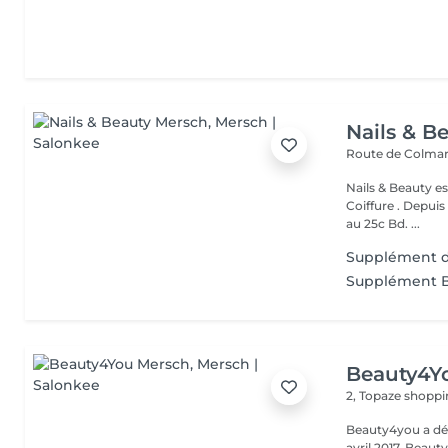
Nails & B
Route de Colmar
Nails & Beauty es
Coiffure . Depuis
au 25c Bd. ...
Supplément d
Supplément 
Beauty4Y
2, Topaze shoppi
Beauty4you a déb
avril 2017, Beau