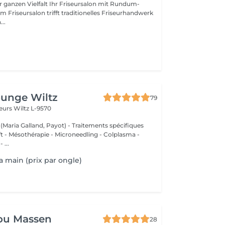
lt Ihr Friseursalon mit Rundum-
..
ounge Wiltz
79
deurs
Wiltz L-9570
 (Maria Galland, Payot) - Traitements spécifiques
ift - Mésothérapie - Microneedling - Colplasma -
 ...
a main (prix par ongle)
ou Massen
28