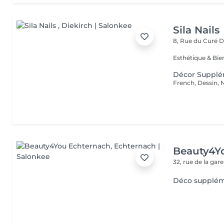
Sila Nails
8, Rue du Curé
D
Décor Supplém
French, Dessin, N
Beauty4Y
32, rue de la gar
Déco suppléme