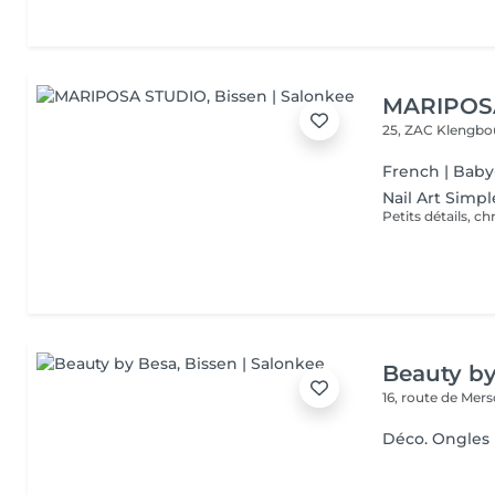
MARIPOS
25, ZAC Klengbo
French | Bab
Nail Art Simpl
Beauty b
16, route de Mer
Déco. Ongles