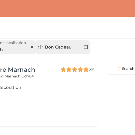
ne localisation
Bon Cadeau
ch
ure Marnach
Search
215
urg
Marnach L-9764
écoration