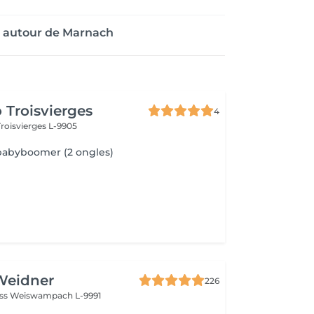
e autour de Marnach
 Troisvierges
4
Troisvierges L-9905
babyboomer (2 ongles)
Weidner
226
oss
Weiswampach L-9991