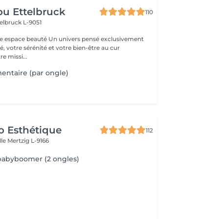
u Ettelbruck
110
elbruck L-9051
 Un univers pensé exclusivement
, votre sérénité et votre bien-être au cur
e missi...
ntaire (par ongle)
o Esthétique
112
lle
Mertzig L-9166
babyboomer (2 ongles)