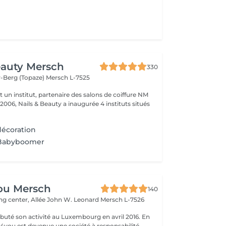
eauty Mersch
330
-Berg (Topaze)
Mersch L-7525
t un institut, partenaire des salons de coiffure NM
 2006, Nails & Beauty a inaugurée 4 instituts situés
écoration
Babyboomer
ou Mersch
140
ng center, Allée John W. Leonard
Mersch L-7526
uté son activité au Luxembourg en avril 2016. En
ty4you est devenue une société à responsabilité