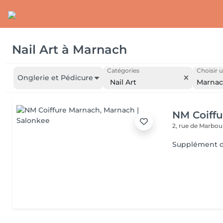
Nail Art
à
Marnach
Catégories
Choisir u
Onglerie et Pédicure
Nail Art
Marna
NM Coiff
2, rue de Marbo
Supplément d