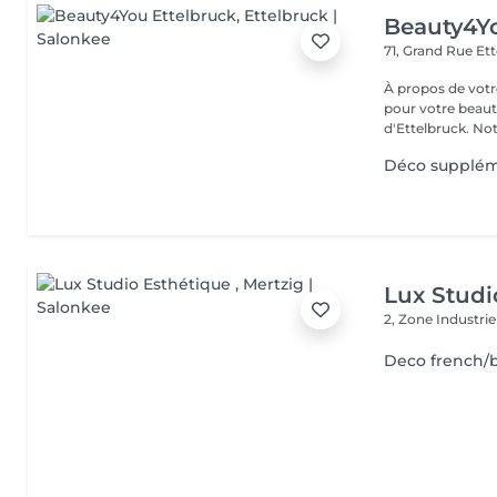
Beauty4Yo
71, Grand Rue
Ett
À propos de votre espace beauté
pour votre beauté
d'Ettelbruck. Notr
Déco suppléme
Lux Studi
2, Zone Industrie
Deco french/